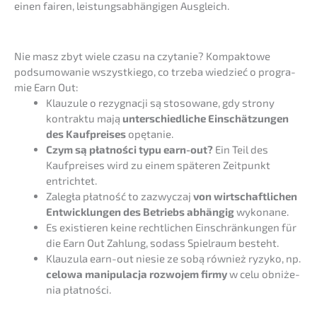
einen fairen, leistungs­ab­hän­gi­gen Ausgleich.
Nie masz zbyt wiele czasu na czyta­nie? Kompakto­we
podsu­mo­wa­nie wszyst­kie­go, co trzeba wiedzieć o progra­
mie Earn Out:
Klauzu­le o rezygnac­ji są stoso­wa­ne, gdy strony
kontrak­tu mają
unter­schied­li­che Einschät­zun­gen
des Kaufprei­ses
opętanie.
Czym są płatności typu earn-out?
Ein Teil des
Kaufprei­ses wird zu einem späte­ren Zeitpunkt
entrichtet.
Zaległa płatność to zazwy­c­zaj
von wirtschaft­li­chen
Entwick­lun­gen des Betriebs abhän­gig
wykonane.
Es existie­ren keine recht­li­chen Einschrän­kun­gen für
die Earn Out Zahlung, sodass Spiel­raum besteht.
Klauzu­la earn-out niesie ze sobą również ryzyko, np.
celowa manipu­lac­ja rozwo­jem firmy
w celu obniże­
nia płatności.