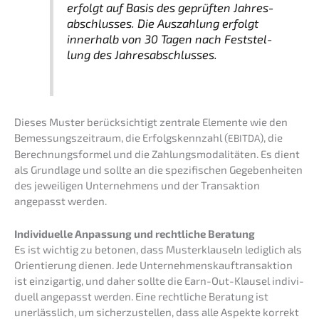
erfolgt auf Basis des geprüf­ten Jahres­
ab­schlus­ses. Die Auszah­lung erfolgt
inner­halb von 30 Tagen nach Feststel­
lung des Jahresabschlusses.
Dieses Muster berück­sich­tigt zentra­le Elemen­te wie den
Bemes­sungs­zeit­raum, die Erfolgs­kenn­zahl (
), die
EBITDA
Berech­nungs­for­mel und die Zahlungs­mo­da­li­tä­ten. Es dient
als Grund­la­ge und sollte an die spezi­fi­schen Gegeben­hei­ten
des jewei­li­gen Unter­neh­mens und der Trans­ak­ti­on
angepasst werden.
Indivi­du­el­le Anpas­sung und recht­li­che Beratung
Es ist wichtig zu betonen, dass Muster­klau­seln ledig­lich als
Orien­tie­rung dienen. Jede Unter­neh­mens­k­auf­trans­ak­ti­on
ist einzig­ar­tig, und daher sollte die Earn-Out-Klausel indivi­
du­ell angepasst werden. Eine recht­li­che Beratung ist
unerläss­lich, um sicher­zu­stel­len, dass alle Aspek­te korrekt