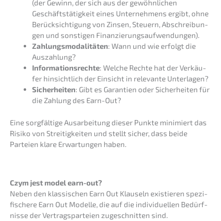
(der Gewinn, der sich aus der gewöhn­li­chen
Geschäfts­tä­tig­keit eines Unter­neh­mens ergibt, ohne
Berück­sich­ti­gung von Zinsen, Steuern, Abschrei­bun­
gen und sonsti­gen Finanzierungsaufwendungen).
Zahlungs­mo­da­li­tä­ten
: Wann und wie erfolgt die
Auszahlung?
Infor­ma­ti­ons­rech­te
: Welche Rechte hat der Verkäu­
fer hinsicht­lich der Einsicht in relevan­te Unterlagen?
Sicher­hei­ten
: Gibt es Garan­tien oder Sicher­hei­ten für
die Zahlung des Earn-Out?
Eine sorgfäl­ti­ge Ausar­bei­tung dieser Punkte minimiert das
Risiko von Strei­tig­kei­ten und stellt sicher, dass beide
Partei­en klare Erwar­tun­gen haben.
Czym jest model earn-out?
Neben den klassi­schen Earn Out Klauseln existie­ren spezi­
fi­sche­re Earn Out Model­le, die auf die indivi­du­el­len Bedürf­
nis­se der Vertrags­par­tei­en zugeschnit­ten sind.