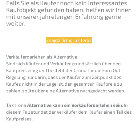
Falls Sie als Käufer noch kein inter­es­san­tes
Kaufob­jekt gefun­den haben, helfen wir Ihnen
mit unserer jahre­lan­gen Erfah­rung gerne
weiter.
Znajdź firmę już teraz
Verkäu­fer­dar­le­hen als Alternative
Sind sich Käufer und Verkäu­fer grund­sätz­lich über den
Kaufpreis einig und besteht der Grund für die Earn Out
Regelung nur darin, dass der Käufer zum Zeitpunkt des
Kaufes nicht in der Lage ist, den gesam­ten Kaufpreis zu
zahlen, sollte über eine Alter­na­ti­ve nachge­dacht werden.
Ta strona
Alter­na­ti­ve kann ein Verkäu­fer­dar­le­hen sein
. In
diesem Fall stundet der Verkäu­fer dem Käufer einen Teil des
Kaufpreises.