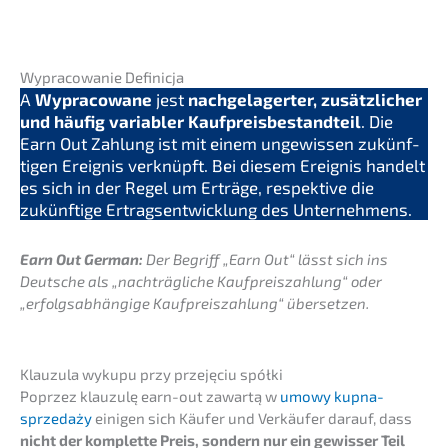
Wypra­co­wa­nie Definicja
A
Wypra­co­wa­ne
jest
nachge­la­ger­ter, zusätz­li­cher
und häufig varia­bler Kaufpreis­be­stand­teil
. Die
Earn Out Zahlung ist mit einem ungewis­sen zukünf­
ti­gen Ereig­nis verknüpft. Bei diesem Ereig­nis handelt
es sich in der Regel um Erträ­ge, respek­ti­ve die
zukünf­ti­ge Ertrags­ent­wick­lung des Unternehmens.
Earn Out German:
Der Begriff „Earn Out“ lässt sich ins
Deutsche als „nachträg­li­che Kaufpreis­zah­lung“ oder
„erfolgs­ab­hän­gi­ge Kaufpreis­zah­lung“ übersetzen.
Klauzu­la wykupu przy przejęciu spółki
Poprzez klauzu­lę earn-out zawar­tą w
umowy kupna-
sprze­daży
einigen sich Käufer und Verkäu­fer darauf, dass
nicht der komplet­te Preis, sondern nur ein gewis­ser Teil