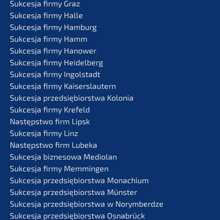
Sukces­ja firmy Graz
Sukces­ja firmy Halle
Sukces­ja firmy Hamburg
Sukces­ja firmy Hamm
Sukces­ja firmy Hanower
Sukces­ja firmy Heidelberg
Sukces­ja firmy Ingolstadt
Sukces­ja firmy Kaiserslautern
Sukces­ja przedsię­bi­orst­wa Kolonia
Sukces­ja firmy Krefeld
Następst­wo firm Lipsk
Sukces­ja firmy Linz
Następst­wo firm Lubeka
Sukces­ja bizne­so­wa Mediolan
Sukces­ja firmy Memmingen
Sukces­ja przedsię­bi­orst­wa Monachium
Sukces­ja przedsię­bi­orst­wa Münster
Sukces­ja przedsię­bi­orst­wa w Norymberdze
Sukces­ja przedsię­bi­orst­wa Osnabrück