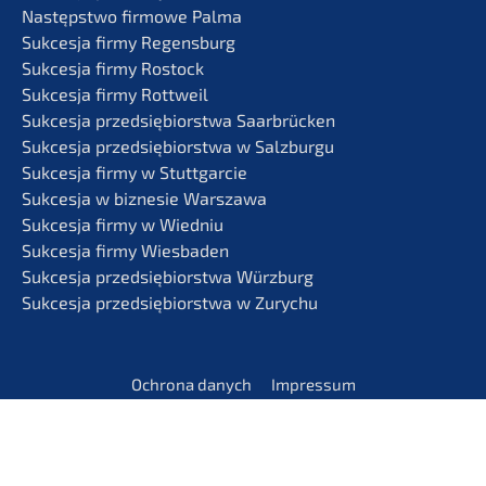
Następst­wo firmo­we Palma
Sukces­ja firmy Regensburg
Sukces­ja firmy Rostock
Sukces­ja firmy Rottweil
Sukces­ja przedsię­bi­orst­wa Saarbrücken
Sukces­ja przedsię­bi­orst­wa w Salzburgu
Sukces­ja firmy w Stuttgarcie
Sukces­ja w bizne­sie Warszawa
Sukces­ja firmy w Wiedniu
Sukces­ja firmy Wiesbaden
Sukces­ja przedsię­bi­orst­wa Würzburg
Sukces­ja przedsię­bi­orst­wa w Zurychu
Ochrona danych
Impres­sum
Klauzu­la o wyłąc­ze­niu odpowiedzialności
Ogólne warun­ki handlowe
Cookies
Parytet płci
PL
DE
EN
HU
PT
IT