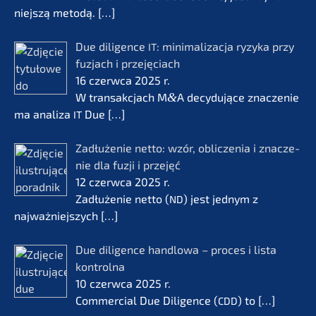
nie­js­zą metodą.
[…]
Due diligence
: minima­li­zac­ja ryzyka przy
IT
fuzjach i przejęciach
16 czerw­ca 2025 r.
W transak­c­jach M
&
A decydu­jące znacze­nie
ma anali­za
Due
[…]
IT
Zadłuże­nie netto: wzór, oblic­ze­nia i znacze­
nie dla fuzji i przejęć
12 czerw­ca 2025 r.
Zadłuże­nie netto (
) jest jednym z
ND
najważ­nie­js­zych
[…]
Due diligence handlo­wa – proces i lista
kontrol­na
10 czerw­ca 2025 r.
Commer­cial Due Diligence (
) to
[…]
CDD