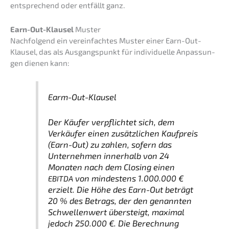
entspre­chend oder entfällt ganz.
Earn-Out-Klausel
Muster
Nachfol­gend ein verein­fach­tes Muster einer Earn-Out-
Klausel, das als Ausgangs­punkt für indivi­du­el­le Anpas­sun­
gen dienen kann:
Earm-Out-Klausel
Der Käufer verpflich­tet sich, dem
Verkäu­fer einen zusätz­li­chen Kaufpreis
(Earn-Out) zu zahlen, sofern das
Unter­neh­men inner­halb von 24
Monaten nach dem Closing einen
von mindes­tens 1.000.000 €
EBITDA
erzielt. Die Höhe des Earn-Out beträgt
20 % des Betrags, der den genann­ten
Schwel­len­wert übersteigt, maximal
jedoch 250.000 €. Die Berech­nung