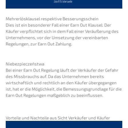
Mehrerlös­klau­sel respek­ti­ve Besserungsschein
Dies ist ein beson­de­rer Fall einer Earn Out Klausel: Der
Käufer verpflich­tet sich in dem Fall einer Veräu­ße­rung des
Unter­neh­mens, vor der Umset­zung der verein­bar­ten
Regelun­gen, zur Earn Out Zahlung.
Niebez­piec­zeńst­wa
Bei einer Earn Out Regelung läuft der Verkäu­fer der Gefahr
des Missbrauchs auf. Da das Unter­neh­men bereits
wirtschaft­lich und recht­lich an den Käufer überge­gan­gen
ist, hat er die Möglich­keit, die Bemes­sungs­grund­la­ge für die
Earn Out Regelun­gen maßgeb­lich zu beeinflussen.
Vortei­le und Nachtei­le aus Sicht Verkäu­fer und Käufer