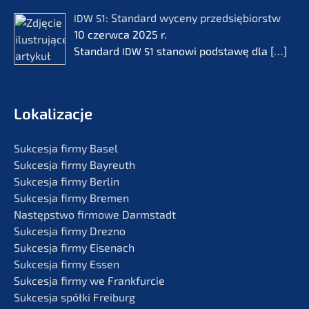
: Standard wyceny przedsię­bi­orstw
IDW
S1
10 czerw­ca 2025 r.
Standard
stanowi podsta­wę dla
[…]
IDW
S1
Lokali­zac­je
Sukces­ja firmy Basel
Sukces­ja firmy Bayreuth
Sukces­ja firmy Berlin
Sukces­ja firmy Bremen
Następst­wo firmo­we Darmstadt
Sukces­ja firmy Drezno
Sukces­ja firmy Eisenach
Sukces­ja firmy Essen
Sukces­ja firmy we Frankfurcie
Sukces­ja spółki Freiburg