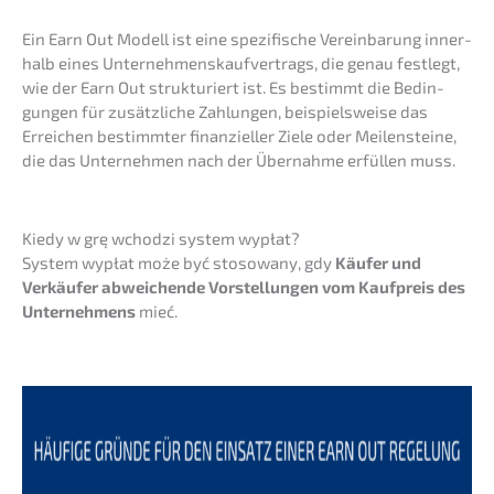
Ein Earn Out Modell ist eine spezi­fi­sche Verein­ba­rung inner­
halb eines Unter­neh­mens­kauf­ver­trags, die genau festlegt,
wie der Earn Out struk­tu­riert ist. Es bestimmt die Bedin­
gun­gen für zusätz­li­che Zahlun­gen, beispiels­wei­se das
Errei­chen bestimm­ter finan­zi­el­ler Ziele oder Meilen­stei­ne,
die das Unter­neh­men nach der Übernah­me erfül­len muss.
Kiedy w grę wchod­zi system wypłat?
System wypłat może być stoso­wa­ny, gdy
Käufer und
Verkäu­fer abwei­chen­de Vorstel­lun­gen vom Kaufpreis des
Unter­neh­mens
mieć.