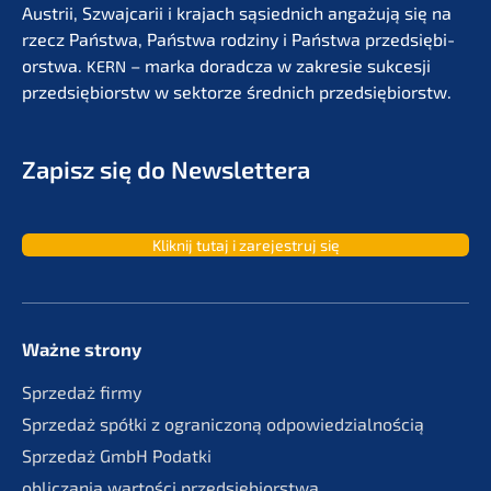
Austrii, Szwaj­ca­rii i krajach sąsied­nich angażu­ją się na
rzecz Państ­wa, Państ­wa rodzi­ny i Państ­wa przedsię­bi­
orst­wa.
– marka dorad­c­za w zakre­sie sukces­ji
KERN
przedsię­bi­orstw w sektor­ze średnich przedsiębiorstw.
Zapisz się do Newslettera
Kliknij tutaj i zarejes­truj się
Ważne strony
Sprze­daż firmy
Sprze­daż spółki z ogranic­zoną odpowiedzialnością
Sprze­daż GmbH Podatki
oblic­za­nia wartości przedsiębiorstwa