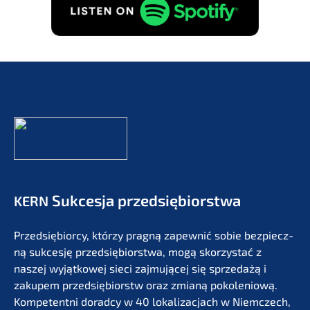
Sukces­ja przedsiębiorstwa
KERN
Przedsię­bi­or­cy, którzy pragną zapew­nić sobie bezpiecz­
ną sukces­ję przedsię­bi­orst­wa, mogą skorzystać z
naszej wyjąt­ko­wej sieci zajmu­jącej się sprze­dażą i
zakupem przedsię­bi­orstw oraz zmianą pokolenio­wą.
Kompe­tent­ni dorad­cy w 40 lokali­zac­jach w Niemc­zech,