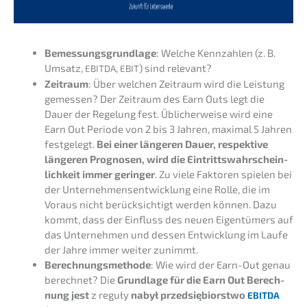
Bemes­sungs­grund­la­ge
: Welche Kennzah­len (z. B.
Umsatz,
,
) sind relevant?
EBITDA
EBIT
Zeitraum
: Über welchen Zeitraum wird die Leistung
gemes­sen? Der Zeitraum des Earn Outs legt die
Dauer der Regelung fest. Üblicher­wei­se wird eine
Earn Out Periode von 2 bis 3 Jahren, maximal 5 Jahren
festge­legt.
Bei einer länge­ren Dauer, respek­ti­ve
länge­ren Progno­sen, wird die Eintritts­wahr­schein­
lich­keit immer gerin­ger
. Zu viele Fakto­ren spielen bei
der Unter­neh­mens­ent­wick­lung eine Rolle, die im
Voraus nicht berück­sich­tigt werden können. Dazu
kommt, dass der Einfluss des neuen Eigen­tü­mers auf
das Unter­neh­men und dessen Entwick­lung im Laufe
der Jahre immer weiter zunimmt.
Berech­nungs­me­tho­de
: Wie wird der Earn-Out genau
berech­net? Die
Grund­la­ge für die Earn Out Berech­
nung
jest
z reguły
nabył przedsię­bi­orst­wo
EBITDA