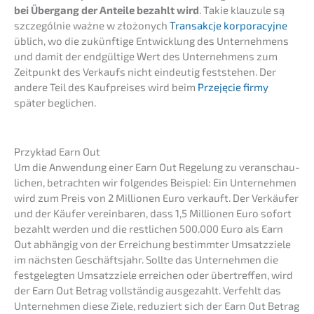
bei Übergang der Antei­le bezahlt wird
. Takie klauzu­le są
szcze­gól­nie ważne w złożonych
Transak­c­je korpora­cy­j­ne
üblich, wo die zukünf­ti­ge Entwick­lung des Unter­neh­mens
und damit der endgül­ti­ge Wert des Unter­neh­mens zum
Zeitpunkt des Verkaufs nicht eindeu­tig festste­hen. Der
andere Teil des Kaufprei­ses wird beim
Przejęcie firmy
später beglichen.
Przykład Earn Out
Um die Anwen­dung einer Earn Out Regelung zu veran­schau­
li­chen, betrach­ten wir folgen­des Beispiel: Ein Unter­neh­men
wird zum Preis von 2 Millio­nen Euro verkauft. Der Verkäu­fer
und der Käufer verein­ba­ren, dass 1,5 Millio­nen Euro sofort
bezahlt werden und die restli­chen 500.000 Euro als Earn
Out abhän­gig von der Errei­chung bestimm­ter Umsatz­zie­le
im nächs­ten Geschäfts­jahr. Sollte das Unter­neh­men die
festge­leg­ten Umsatz­zie­le errei­chen oder übertref­fen, wird
der Earn Out Betrag vollstän­dig ausge­zahlt. Verfehlt das
Unter­neh­men diese Ziele, reduziert sich der Earn Out Betrag