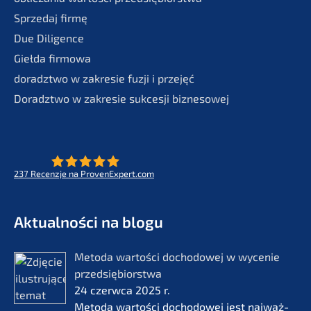
Sprze­daj firmę
Due Diligence
Giełda firmo­wa
doradzt­wo w zakre­sie fuzji i przejęć
Doradzt­wo w zakre­sie sukces­ji biznesowej
237
Recenz­je na ProvenExpert.com
- Future for lifeworks
KERN
Aktual­ności na blogu
Metoda wartości docho­do­wej w wycenie
przedsię­bi­orst­wa
24 czerw­ca 2025 r.
Metoda wartości docho­do­wej jest najważ­