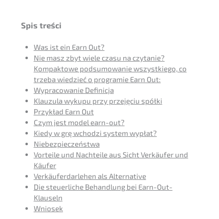
Spis treści
Was ist ein Earn Out?
Nie masz zbyt wiele czasu na czyta­nie?
Kompakto­we podsu­mo­wa­nie wszyst­kie­go, co
trzeba wiedzieć o progra­mie Earn Out:
Wypra­co­wa­nie Definicja
Klauzu­la wykupu przy przejęciu spółki
Przykład Earn Out
Czym jest model earn-out?
Kiedy w grę wchod­zi system wypłat?
Niebez­piec­zeńst­wa
Vortei­le und Nachtei­le aus Sicht Verkäu­fer und
Käufer
Verkäu­fer­dar­le­hen als Alternative
Die steuer­li­che Behand­lung bei Earn-Out-
Klauseln
Wniosek