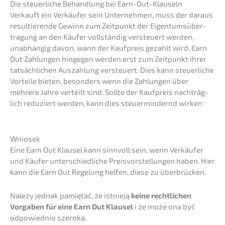
Die steuer­li­che Behand­lung bei Earn-Out-Klauseln
Verkauft ein Verkäu­fer sein Unter­neh­men, muss der daraus
resul­tie­ren­de Gewinn zum Zeitpunkt der Eigen­tums­über­
tra­gung an den Käufer vollstän­dig versteu­ert werden,
unabhän­gig davon, wann der Kaufpreis gezahlt wird. Earn
Out Zahlun­gen hinge­gen werden erst zum Zeitpunkt ihrer
tatsäch­li­chen Auszah­lung versteu­ert. Dies kann steuer­li­che
Vortei­le bieten, beson­ders wenn die Zahlun­gen über
mehre­re Jahre verteilt sind. Sollte der Kaufpreis nachträg­
lich reduziert werden, kann dies steuer­min­dernd wirken.
Wniosek
Eine Earn Out Klausel kann sinnvoll sein, wenn Verkäu­fer
und Käufer unter­schied­li­che Preis­vor­stel­lun­gen haben. Hier
kann die Earn Out Regelung helfen, diese zu überbrücken.
Należy jednak pamię­tać, że istnie­ją
keine recht­li­chen
Vorga­ben für eine Earn Out Klausel
i że może ona być
odpowied­nio szeroka.