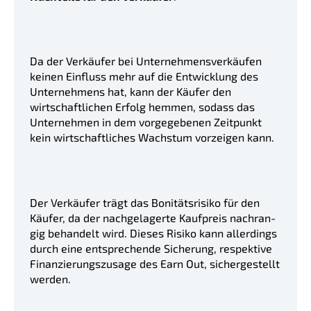
Da der Verkäu­fer bei Unter­neh­mens­ver­käu­fen
keinen Einfluss mehr auf die Entwick­lung des
Unter­neh­mens hat, kann der Käufer den
wirtschaft­li­chen Erfolg hemmen, sodass das
Unter­neh­men in dem vorge­ge­be­nen Zeitpunkt
kein wirtschaft­li­ches Wachs­tum vorzei­gen kann.
Der Verkäu­fer trägt das Bonitäts­ri­si­ko für den
Käufer, da der nachge­la­ger­te Kaufpreis nachran­
gig behan­delt wird. Dieses Risiko kann aller­dings
durch eine entspre­chen­de Siche­rung, respek­ti­ve
Finan­zie­rungs­zu­sa­ge des Earn Out, sicher­ge­stellt
werden.