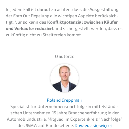
In jedem Fall ist darauf zu achten, dass die Ausge­stal­tung
der Earn Out Regelung alle wichti­gen Aspek­te berück­sich­
tigt. Nur so kann das
Konflikt­po­ten­zi­al zwischen Käufer
und Verkäu­fer reduziert
und sicher­ge­stellt werden, dass es
zukünf­tig nicht zu Strei­te­rei­en kommt.
O autor­ze
Roland Grepp­mair
Spezia­list für Unternehmens­nachfolge in mittel­stän­di­
schen Unter­neh­men. 15 Jahre Branchen­er­fah­rung in der
Automo­bil­in­dus­trie. Mitglied im Exper­ten­kreis “Nachfol­ge”
des
auf Bundes­ebe­ne.
Dowiedz się więcej
BVMW