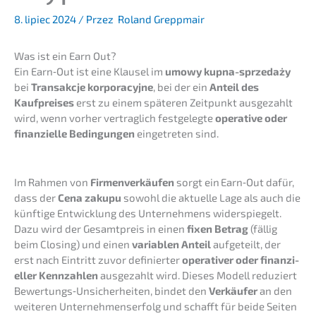
8. lipiec 2024
/ Przez
Roland Greppmair
Was ist ein Earn Out?
Ein Earn‑Out ist eine Klausel im
umowy kupna-sprze­daży
bei
Transak­c­je korpora­cy­j­ne
, bei der ein
Anteil des
Kaufprei­ses
erst zu einem späte­ren Zeitpunkt ausge­zahlt
wird, wenn vorher vertrag­lich festge­leg­te
opera­ti­ve oder
finan­zi­el­le Bedin­gun­gen
einge­tre­ten sind.
Im Rahmen von
Firmen­ver­käu­fen
sorgt ein Earn‑Out dafür,
dass der
Cena zakupu
sowohl die aktuel­le Lage als auch die
künfti­ge Entwick­lung des Unter­neh­mens wider­spie­gelt.
Dazu wird der Gesamt­preis in einen
fixen Betrag
(fällig
beim Closing) und einen
varia­blen Anteil
aufge­teilt, der
erst nach Eintritt zuvor definier­ter
opera­ti­ver oder finan­zi­
el­ler Kennzah­len
ausge­zahlt wird. Dieses Modell reduziert
Bewertungs‑Unsicherheiten, bindet den
Verkäu­fer
an den
weite­ren Unter­neh­mens­er­folg und schafft für beide Seiten