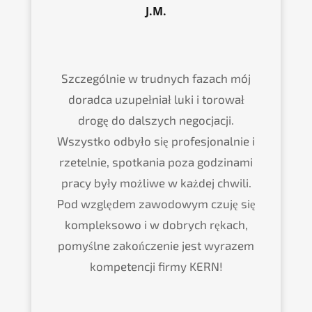
J.M.
Szczególnie w trudnych fazach mój
doradca uzupełniał luki i torował
drogę do dalszych negocjacji.
Wszystko odbyło się profesjonalnie i
rzetelnie, spotkania poza godzinami
pracy były możliwe w każdej chwili.
Pod względem zawodowym czuję się
kompleksowo i w dobrych rękach,
pomyślne zakończenie jest wyrazem
kompetencji firmy KERN!