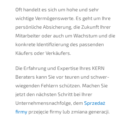
Oft handelt es sich um hohe und sehr
wichti­ge Vermö­gens­wer­te. Es geht um Ihre
persön­li­che Absiche­rung, die Zukunft Ihrer
Mitar­bei­ter oder auch um Wachs­tum und die
konkre­te Identi­fi­zie­rung des passen­den
Käufers oder Verkäufers.
Die Erfah­rung und Exper­ti­se Ihres
KERN
Beraters kann Sie vor teuren und schwer­
wie­gen­den Fehlern schüt­zen. Machen Sie
jetzt den nächs­ten Schritt bei Ihrer
Unternehmens­nachfolge, dem
Sprze­daż
firmy
przejęcie firmy lub zmiana generacji.