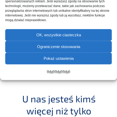
sperso­na­lizowanych reklam. Jeśli wyrażasz zgodę na stoso­wa­nie tych
techno­lo­gii, możemy przet­warzać dane, takie jak zacho­wa­nia podcz­as
przeglą­da­nia stron inter­neto­wych lub unikal­ne identy­fi­ka­to­ry na tej stronie
inter­neto­wej. Jeśli nie wyrazi­sz zgody lub ją wycofasz, niektó­re funkc­je
mogą działać nieprawidłowo.
OK, wszystkie ciasteczka
Ograniczenie stosowania
Dowiedz się więcej
Pokaż ustawienia
{tytuł}
{tytuł}
{tytuł}
U nas jesteś kimś
więcej niż tylko