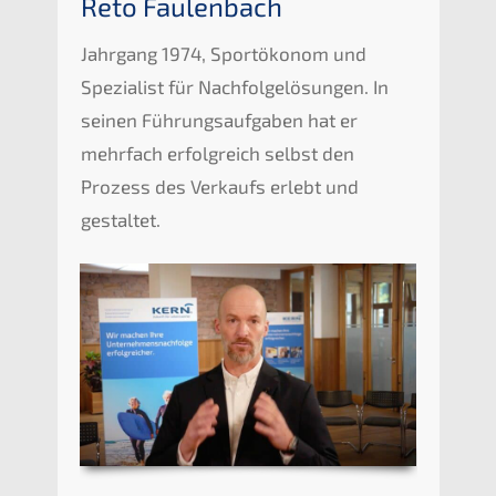
Reto Faulen­bach
Jahrgang 1974, Sportöko­nom und
Spezia­list für Nachfol­ge­lö­sun­gen. In
seinen Führungs­auf­ga­ben hat er
mehrfach erfolg­reich selbst den
Prozess des Verkaufs erlebt und
gestaltet.