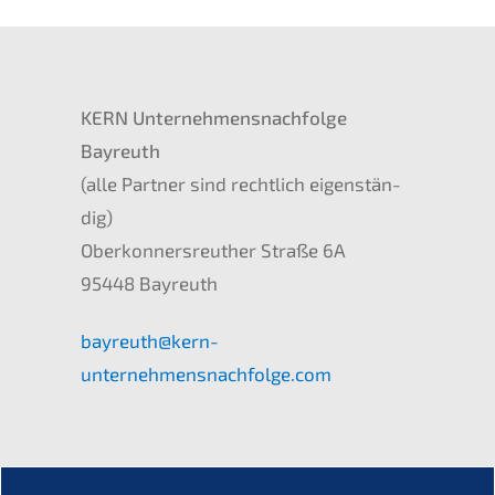
KERN
Unternehmens­nachfolge
Bayreuth
(alle Partner sind recht­lich eigen­stän­
dig)
Oberkon­ners­reu­ther Straße
6A
95448 Bayreuth
bayreuth@kern-
unternehmensnachfolge.com