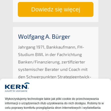
Dowiedz się więcej
Wolfgang A. Bürger
Jahrgang 1971, Bankkauf­mann, FH-
Studi­um
BWL
in der Fachrich­tung
Banken/Finanzierung, zerti­fi­zier­ter
syste­mi­scher Berater und Coach mit
den Schwer­punk­ten Strate­gie­ent­wick­
lung, Change-Manage­ment und
Nachfolgeprozesse.
Wykor­zys­tu­je­my techno­lo­gie takie jak pliki cookie do przecho­wy­wa­nia
infor­mac­ji o urząd­ze­niach i/lub uzyski­wa­nia do nich dostę­pu. Robimy to w
celu popra­wy komfor­tu przeglą­da­nia stron inter­neto­wych i wyświet­la­nia