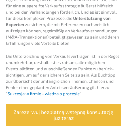
für eine ausge­reif­te Verkaufs­stra­te­gie äußerst hilfreich
und bei den Verhand­lun­gen förder­lich. Und es ist sinnvoll,
für diese komple­xen Prozes­se, die
Unter­stüt­zung von
Exper­ten
zu sichern, die mit Referen­zen nachweis­lich
aufzei­gen können, regel­mä­ßig an Verkaufs­ver­hand­lun­gen
(M
&
A-Transaktionen) betei­ligt gewesen zu sein und deren
Erfah­run­gen viele Vortei­le bieten.
Die Unter­zeich­nung von Verkaufs­ver­trä­gen ist in der Regel
unumkehr­bar, deshalb ist es ratsam, alle mögli­chen
Eventua­li­tä­ten und ausschlie­ßen­den Punkte zu berück­
sich­ti­gen, um auf der siche­ren Seite zu sein. Als Buchtipp
zur Übersicht der umfang­rei­chen Themen, Chancen und
Fehler einer geplan­ten Anteils­ver­äu­ße­rung gilt hierzu
“
Sukces­ja w firmie - wiedza o proce­sie
“.
Zarezer­wuj bezpłat­ną wstęp­ną konsult­ac­ję
już teraz