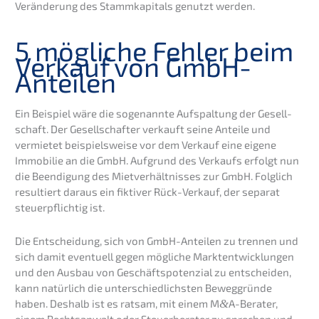
Verän­de­rung des Stamm­ka­pi­tals genutzt werden.
5 mögli­che Fehler beim
Verkauf von GmbH-
Anteilen
Ein Beispiel wäre die sogenann­te Aufspal­tung der Gesell­
schaft. Der Gesell­schaf­ter verkauft seine Antei­le und
vermie­tet beispiels­wei­se vor dem Verkauf eine eigene
Immobi­lie an die GmbH. Aufgrund des Verkaufs erfolgt nun
die Beendi­gung des Mietver­hält­nis­ses zur GmbH. Folglich
resul­tiert daraus ein fikti­ver Rück-Verkauf, der separat
steuer­pflich­tig ist.
Die Entschei­dung, sich von GmbH-Antei­len zu trennen und
sich damit eventu­ell gegen mögli­che Markt­ent­wick­lun­gen
und den Ausbau von Geschäfts­po­ten­zi­al zu entschei­den,
kann natür­lich die unter­schied­lichs­ten Beweg­grün­de
haben. Deshalb ist es ratsam, mit einem M
&
A-Berater,