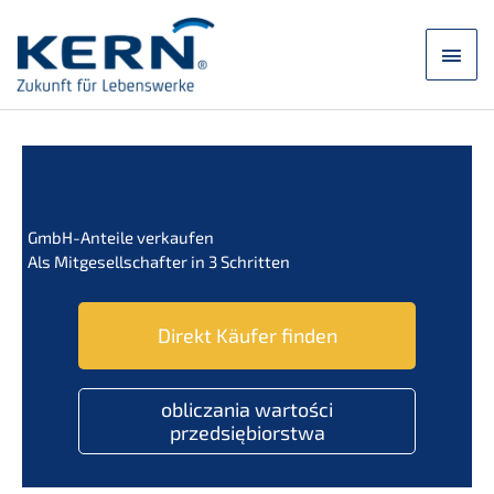
Przej­
dź
Men
do
treści
głó
GmbH-Antei­le verkaufen
Als Mitge­sell­schaf­ter in 3 Schritten
Direkt Käufer finden
oblic­za­nia wartości
przedsiębiorstwa