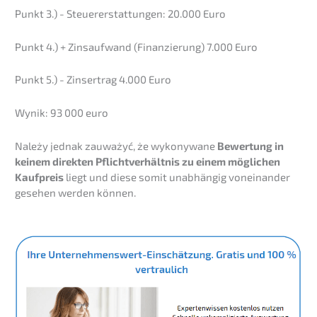
Punkt 3.) - Steuer­erstat­tun­gen: 20.000 Euro
Punkt 4.) + Zinsauf­wand (Finan­zie­rung) 7.000 Euro
Punkt 5.) - Zinser­trag 4.000 Euro
Wynik: 93 000 euro
Należy jednak zauważyć, że wykon­y­wa­ne
Bewer­tung in
keinem direk­ten Pflicht­ver­hält­nis zu einem mögli­chen
Kaufpreis
liegt und diese somit unabhän­gig vonein­an­der
gesehen werden können.