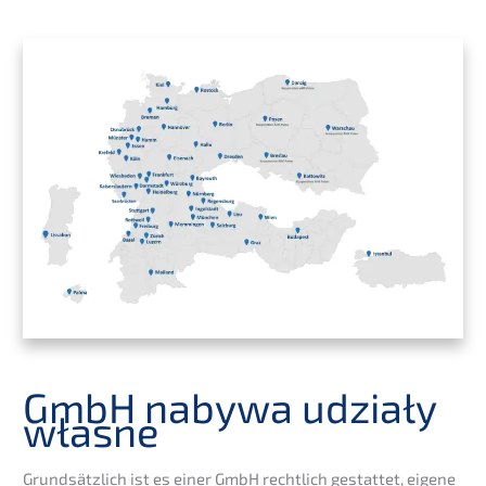
GmbH nabywa udziały
własne
Grund­sätz­lich ist es einer GmbH recht­lich gestat­tet, eigene