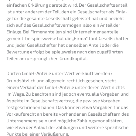
einfa­chen Erklä­rung darstellt wird. Der Gesell­schafts­an­teil
ist unter anderem der Teil, den ein Gesell­schaf­ter als Einla­
ge für die gesam­te Gesell­schaft geleis­tet hat und bezieht
sich auf das Gesell­schafts­ver­mö­gen, also ein Anteil der
Einla­ge. Bei Firmen­an­tei­len sind Unter­neh­mens­an­tei­le
gemeint, beispiels­wei­se hat die „Firma“ fünf Gesell­schaf­ter
und jeder Gesell­schaf­ter hat densel­ben Anteil oder die
Bewer­tung erfolgt beispiels­wei­se nach den zugeführ­ten
Teilen am ursprüng­li­chen Grundkapital.
Dürfen GmbH-Antei­le unter Wert verkauft werden?
Grund­sätz­lich und allge­mein recht­lich gesehen, steht
einem Verkauf der GmbH-Antei­le unter deren Wert nichts
im Wege. Zu beach­ten sind jedoch eventu­el­le Vorga­ben und
Aspek­te im Gesell­schafts­ver­trag, die gewis­se Vorga­ben
festge­schrie­ben haben. Das können etwa Vorga­ben für das
Vorkaufs­recht an bereits vorhan­de­nen Gesell­schaf­tern des
Unter­neh­mens sein und mögli­che Zahlungs­mo­da­li­tä­ten,
wie etwa der Ablauf der Zahlun­gen und weite­re spezi­fi­sche
Punkte bei einer Veräußerung.