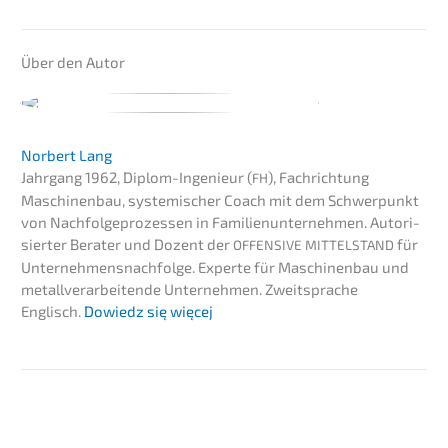
Über den Autor
Norbert Lang
Jahrgang 1962, Diplom-Ingenieur (
), Fachrich­tung
FH
Maschi­nen­bau, syste­mi­scher Coach mit dem Schwer­punkt
von Nachfol­ge­pro­zes­sen in Famili­en­un­ter­neh­men. Autori­
sier­ter Berater und Dozent der
für
OFFENSIVE
MITTELSTAND
Unternehmens­nachfolge. Exper­te für Maschi­nen­bau und
metall­ver­ar­bei­ten­de Unter­neh­men. Zweit­spra­che
Englisch.
Dowiedz się więcej