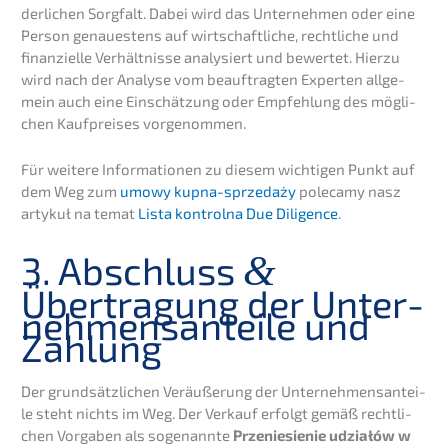
der­li­chen Sorgfalt. Dabei wird das Unter­neh­men oder eine
Person genau­es­tens auf wirtschaft­li­che, recht­li­che und
finan­zi­el­le Verhält­nis­se analy­siert und bewer­tet. Hierzu
wird nach der Analy­se vom beauf­trag­ten Exper­ten allge­
mein auch eine Einschät­zung oder Empfeh­lung des mögli­
chen Kaufprei­ses vorgenommen.
Für weite­re Infor­ma­tio­nen zu diesem wichti­gen Punkt auf
dem Weg zum
umowy kupna-sprze­daży
poleca­my nasz
artykuł na temat
Lista kontrol­na Due Diligence
.
3. Abschluss
&
Übertra­gung der Unter­
neh­mens­an­tei­le und
Zahlung
Der grund­sätz­li­chen Veräu­ße­rung der Unter­neh­mens­an­tei­
le steht nichts im Weg. Der Verkauf erfolgt gemäß recht­li­
chen Vorga­ben als sogenann­te
Przenie­si­e­nie udziałów w