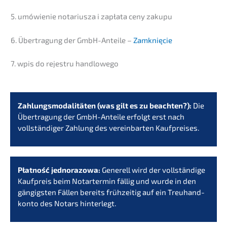
5. umówi­e­nie notari­us­za i zapła­ta ceny zakupu
6. Übertra­gung der GmbH-Antei­le –
Zamknięcie
7. wpis do rejes­tru handlowego
Zahlungs­mo­da­li­tä­ten (was gilt es zu beach­ten?):
Die
Übertra­gung der GmbH-Antei­le erfolgt erst nach
vollstän­di­ger Zahlung des verein­bar­ten Kaufpreises.
Płatność jedno­ra­zowa:
Generell wird der vollstän­di­ge
Kaufpreis beim Notar­ter­min fällig und wurde in den
gängigs­ten Fällen bereits frühzei­tig auf ein Treuhand­
kon­to des Notars hinterlegt.