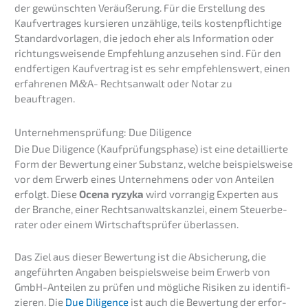
der gewünsch­ten Veräu­ße­rung. Für die Erstel­lung des
Kaufver­tra­ges kursie­ren unzäh­li­ge, teils kosten­pflich­ti­ge
Standard­vor­la­gen, die jedoch eher als Infor­ma­ti­on oder
richtungs­wei­sen­de Empfeh­lung anzuse­hen sind. Für den
endfer­ti­gen Kaufver­trag ist es sehr empfeh­lens­wert, einen
erfah­re­nen M
&
A- Rechts­an­walt oder Notar zu
beauftragen.
Unter­neh­mens­prü­fung: Due Diligence
Die Due Diligence (Kaufprü­fungs­pha­se) ist eine detail­lier­te
Form der Bewer­tung einer Substanz, welche beispiels­wei­se
vor dem Erwerb eines Unter­neh­mens oder von Antei­len
erfolgt. Diese
Ocena ryzyka
wird vorran­gig Exper­ten aus
der Branche, einer Rechts­an­walts­kanz­lei, einem Steuer­be­
ra­ter oder einem Wirtschafts­prü­fer überlassen.
Das Ziel aus dieser Bewer­tung ist die Absiche­rung, die
angeführ­ten Angaben beispiels­wei­se beim Erwerb von
GmbH-Antei­len zu prüfen und mögli­che Risiken zu identi­fi­
zie­ren. Die
Due Diligence
ist auch die Bewer­tung der erfor­