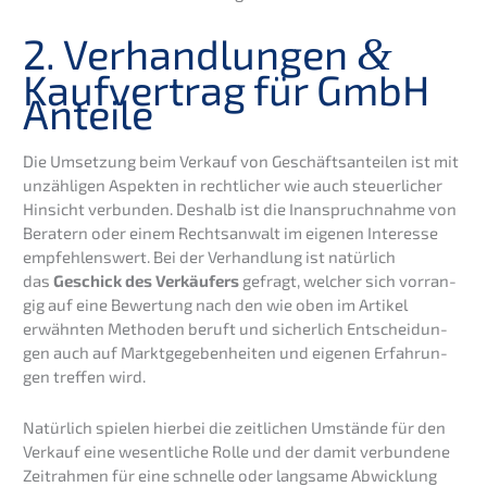
2. Verhand­lun­gen
&
Kaufver­trag für GmbH
Anteile
Die Umset­zung beim Verkauf von Geschäfts­an­tei­len ist mit
unzäh­li­gen Aspek­ten in recht­li­cher wie auch steuer­li­cher
Hinsicht verbun­den. Deshalb ist die Inanspruch­nah­me von
Beratern oder einem Rechts­an­walt im eigenen Inter­es­se
empfeh­lens­wert. Bei der Verhand­lung ist natür­lich
das
Geschick des Verkäu­fers
gefragt, welcher sich vorran­
gig auf eine Bewer­tung nach den wie oben im Artikel
erwähn­ten Metho­den beruft und sicher­lich Entschei­dun­
gen auch auf Markt­ge­ge­ben­hei­ten und eigenen Erfah­run­
gen treffen wird.
Natür­lich spielen hierbei die zeitli­chen Umstän­de für den
Verkauf eine wesent­li­che Rolle und der damit verbun­de­ne
Zeitrah­men für eine schnel­le oder langsa­me Abwick­lung