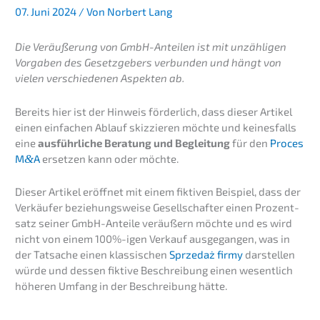
07. Juni 2024 / Von Norbert Lang
Die Veräu­ße­rung von GmbH-Antei­len ist mit unzäh­li­gen
Vorga­ben des Gesetz­ge­bers verbun­den und hängt von
vielen verschie­de­nen Aspek­ten ab.
Bereits hier ist der Hinweis förder­lich, dass dieser Artikel
einen einfa­chen Ablauf skizzie­ren möchte und keines­falls
eine
ausführ­li­che Beratung und Beglei­tung
für den
Proces
M
&
A
erset­zen kann oder möchte.
Dieser Artikel eröff­net mit einem fikti­ven Beispiel, dass der
Verkäu­fer bezie­hungs­wei­se Gesell­schaf­ter einen Prozent­
satz seiner GmbH-Antei­le veräu­ßern möchte und es wird
nicht von einem 100%-igen Verkauf ausge­gan­gen, was in
der Tatsa­che einen klassi­schen
Sprze­daż firmy
darstel­len
würde und dessen fikti­ve Beschrei­bung einen wesent­lich
höheren Umfang in der Beschrei­bung hätte.