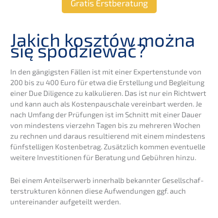
Gratis Erstbe­ra­tung
Jakich kosztów można
się spodziewać?
In den gängigs­ten Fällen ist mit einer Exper­ten­stun­de von
200 bis zu 400 Euro für etwa die Erstel­lung und Beglei­tung
einer Due Diligence zu kalku­lie­ren. Das ist nur ein Richt­wert
und kann auch als Kosten­pau­scha­le verein­bart werden. Je
nach Umfang der Prüfun­gen ist im Schnitt mit einer Dauer
von mindes­tens vierzehn Tagen bis zu mehre­ren Wochen
zu rechnen und daraus resul­tie­rend mit einem mindes­tens
fünfstel­li­gen Kosten­be­trag. Zusätz­lich kommen eventu­el­le
weite­re Inves­ti­tio­nen für Beratung und Gebüh­ren hinzu.
Bei einem Anteils­er­werb inner­halb bekann­ter Gesell­schaf­
ter­struk­tu­ren können diese Aufwen­dun­gen ggf. auch
unter­ein­an­der aufge­teilt werden.