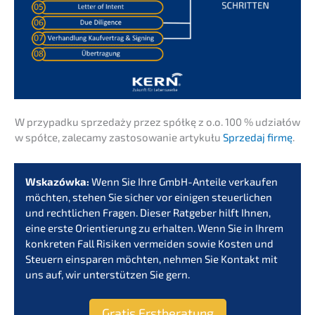
W przypad­ku sprze­daży przez spółkę z o.o. 100 % udziałów
w spółce, zaleca­my zasto­so­wa­nie artykułu
Sprze­daj firmę
.
Wskazów­ka:
Wenn Sie Ihre GmbH-Antei­le verkau­fen
möchten, stehen Sie sicher vor einigen steuer­li­chen
und recht­li­chen Fragen. Dieser Ratge­ber hilft Ihnen,
eine erste Orien­tie­rung zu erhal­ten. Wenn Sie in Ihrem
konkre­ten Fall Risiken vermei­den sowie Kosten und
Steuern einspa­ren möchten, nehmen Sie Kontakt mit
uns auf, wir unter­stüt­zen Sie gern.
Gratis Erstbe­ra­tung