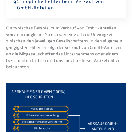
5 mögli­che Fehler beim Verkauf von
9
GmbH-Anteilen
Ein typisches Beispiel zum Verkauf von GmbH-Antei­len
wäre ein mögli­cher Streit oder eine offene Uneinig­keit
zwischen den jewei­li­gen Gesell­schaf­tern. In den allge­mein
gängigs­ten Fällen erfolgt der Verkauf von GmbH-Antei­len
an die Mitge­sell­schaf­ter des Unter­neh­mens oder einem
bestimm­ten Dritten und das möchte dieser Artikel näher
beleuchten.