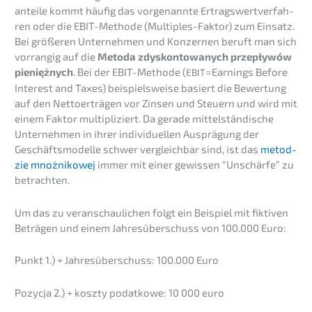
an­tei­le kommt häufig das vorge­nann­te Ertrags­wert­ver­fah­
ren oder die EBIT-Metho­de (Multi­ples-Faktor) zum Einsatz.
Bei größe­ren Unter­neh­men und Konzer­nen beruft man sich
vorran­gig auf die
Metoda zdyskon­to­wanych przepły­wów
pieniężnych
. Bei der EBIT-Metho­de (
=Earnings Before
EBIT
Interest and Taxes) beispiels­wei­se basiert die Bewer­tung
auf den Netto­er­trä­gen vor Zinsen und Steuern und wird mit
einem Faktor multi­pli­ziert. Da gerade mittel­stän­di­sche
Unter­neh­men in ihrer indivi­du­el­len Ausprä­gung der
Geschäfts­mo­del­le schwer vergleich­bar sind, ist das
metod­
zie mnożni­ko­wej
immer mit einer gewis­sen “Unschär­fe” zu
betrachten.
Um das zu veran­schau­li­chen folgt ein Beispiel mit fikti­ven
Beträ­gen und einem Jahres­über­schuss von 100.000 Euro:
Punkt 1.) + Jahres­über­schuss: 100.000 Euro
Pozyc­ja 2.) + koszty podat­ko­we: 10 000 euro