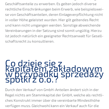
Geschäfts­an­tei­le zu erwer­ben. Es gelten jedoch diver­se
recht­li­che Einschrän­kun­gen beim Erwerb, wie beispiels­wei­
se von Geschäfts­an­tei­len, deren Einla­ge­ver­pflich­tung nicht
in voller Höhe geleis­tet wurden. Hier gilt gelten­des Recht
und kann nicht umgan­gen werden. Sonsti­ge abwei­chen­de
Verein­ba­run­gen in der Satzung sind somit ungül­tig. Hierzu
ist jedoch natür­lich ein geeig­ne­ter Rechts­an­walt für Gesell­
schafts­recht zu konsultieren.
Co dzieje się z
kapitałem zakła­do­wym
w przypad­ku sprze­daży
spółki z o.o.?
Durch den Verkauf von GmbH-Antei­len ändert sich in der
Regel nichts am Stamm­ka­pi­tal der GmbH, welche als recht­li­
ches Konstrukt immer über die verein­bar­te Mindest­hö­he
verfü­gen muss. Gleich­wohl kann ein Verkauf auch für die