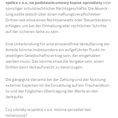
spółce z o.o. na podsta­wie umowy kupna-sprze­daży
oder
sonsti­ger schuld­recht­li­cher Rechts­ge­schäf­te. Die Abwick­
lung sollte jedoch über einen haftungs­ver­pflich­te­ten
Dritten wie etwa eines Rechts­an­walts oder Steuer­be­ra­ters
erfol­gen, um bei der Einhal­tung aller recht­li­chen Schrit­te
auf der siche­ren Seite zu sein.
Eine Unter­bin­dung für eine einwand­freie Veräu­ße­rung der
Antei­le könnte insbe­son­de­re ein aufge­führ­ter Punkt im
jewei­li­gen Gesell­schafts­ver­trag sein, der einge­hal­ten
werden muss. Das könnte etwa die Vorga­be sein, einen
Dritten beim Verkaufs­recht zu bevorzugen.
Die gängigs­te Varian­te bei der Zahlung und der Nutzung
exter­ner Exper­ten ist die Einzah­lung auf ein Treuhand­kon­
to und der folgli­chen Übertra­gung der Werte an den
Verkäufer.
Czy udziały w spółce z o.o. można sprze­dać bez
notariusza?