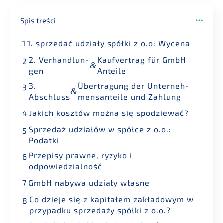
Spis treści
1
1. sprze­dać udziały spółki z o.o: Wycena
2. Verhand­lun­
Kaufver­trag für GmbH
2
&
gen
Anteile
3.
Übertra­gung der Unter­neh­
3
&
Abschluss
mens­an­tei­le und Zahlung
4
Jakich kosztów można się spodziewać?
Sprze­daż udziałów w spółce z o.o.:
5
Podatki
Przepi­sy prawne, ryzyko i
6
odpowiedzialność
7
GmbH nabywa udziały własne
Co dzieje się z kapitałem zakła­do­wym w
8
przypad­ku sprze­daży spółki z o.o.?