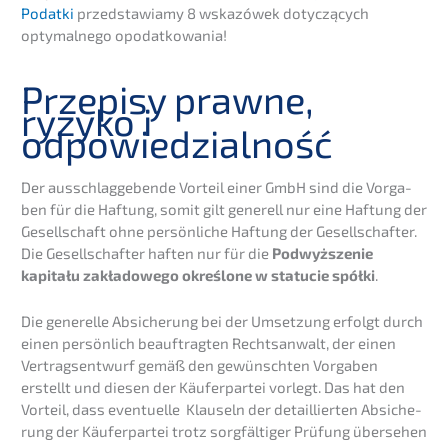
Podat­ki
przedsta­wia­my 8 wskazó­wek dotyc­zą­cych
optymal­n­ego opodatkowania!
Przepi­sy prawne,
ryzyko i
odpowiedzialność
Der ausschlag­ge­ben­de Vorteil einer GmbH sind die Vorga­
ben für die Haftung, somit gilt generell nur eine Haftung der
Gesell­schaft ohne persön­li­che Haftung der Gesell­schaf­ter.
Die Gesell­schaf­ter haften nur für die
Podwyższe­nie
kapitału zakła­do­wego okreś­lo­ne w statu­cie spółki
.
Die generel­le Absiche­rung bei der Umset­zung erfolgt durch
einen persön­lich beauf­trag­ten Rechts­an­walt, der einen
Vertrags­ent­wurf gemäß den gewünsch­ten Vorga­ben
erstellt und diesen der Käufer­par­tei vorlegt. Das hat den
Vorteil, dass eventu­el­le Klauseln der detail­lier­ten Absiche­
rung der Käufer­par­tei trotz sorgfäl­ti­ger Prüfung überse­hen