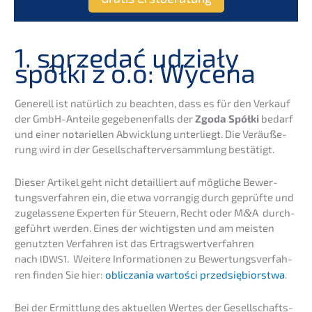
1. sprze­dać udziały
spółki z o.o: Wycena
Generell ist natür­lich zu beach­ten, dass es für den Verkauf
der GmbH-Antei­le gegebe­nen­falls der
Zgoda Spółki
bedarf
und einer notari­el­len Abwick­lung unter­liegt. Die Veräu­ße­
rung wird in der Gesell­schaf­ter­ver­samm­lung bestätigt.
Dieser Artikel geht nicht detail­liert auf mögli­che Bewer­
tungs­ver­fah­ren ein, die etwa vorran­gig durch geprüf­te und
zugelas­se­ne Exper­ten für Steuern, Recht oder M
&
A durch­
ge­führt werden. Eines der wichtigs­ten und am meisten
genutz­ten Verfah­ren ist das Ertrags­wert­ver­fah­ren
nach
. Weite­re Infor­ma­tio­nen zu Bewer­tungs­ver­fah­
IDWS1
ren finden Sie hier:
oblic­za­nia wartości przedsię­bi­orst­wa
.
Bei der Ermitt­lung des aktuel­len Wertes der Gesell­schafts­