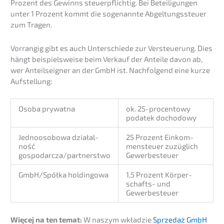
Prozent des Gewinns steuer­pflich­tig. Bei Betei­li­gun­gen
unter 1 Prozent kommt die sogenann­te Abgel­tungs­steu­er
zum Tragen.
Vorran­gig gibt es auch Unter­schie­de zur Versteue­rung. Dies
hängt beispiels­wei­se beim Verkauf der Antei­le davon ab,
wer Anteils­eig­ner an der GmbH ist. Nachfol­gend eine kurze
Aufstellung:
Osoba prywat­na
ok. 25-procen­to­wy
podatek dochodowy
Jedno­o­s­o­bo­wa działal­
25 Prozent Einkom­
ność
men­steu­er zuzüg­lich
gospodarcza/partnerstwo
Gewerbesteuer
GmbH/Spółka holdin­go­wa
1,5 Prozent Körper­
schafts- und
Gewerbesteuer
Więcej na ten temat:
W naszym wkład­zie
Sprze­daż GmbH