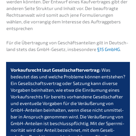
werden könnten. Der Entwurf eines Kaufver­tra­ges gibt der
anderen Seite Struk­tur und Inhalt vor. Der beauf­trag­te
Rechts­an­walt wird somit auch jene Formu­lie­run­gen
wählen, die vorran­gig dem Inter­es­se des Auftrag­ge­bers
entsprechen
Für die Übertra­gung von Geschäfts­an­tei­len gilt in Deutsch­
land stets das GmbH-Gesetz, insbe­son­de­re
§15 GmbHG
.
Vorkaufs­recht laut Gesell­schaf­ter­ver­trag:
Was
bedeu­tet das und welche Proble­me können entste­hen?
Ein Gesell­schafts­ver­trag oder Satzung kann diver­se
Vorga­ben beinhal­ten, wie etwa die Einräu­mung eines
Vorkaufs­rechts für bereits vorhan­de­ne Gesell­schaf­ter
und eventu­el­le Vorga­ben für die Veräu­ße­rung von
GmbH-Antei­len beinhal­ten, wenn diese nicht unmit­tel­
bar in Anspruch genom­men wird. Die Veräu­ße­rung von
GmbH-Antei­len ist beschluss­pflich­tig. Mit der Sperr­mi­
no­ri­tät wird der Anteil bezeich­net, mit dem Gesell­