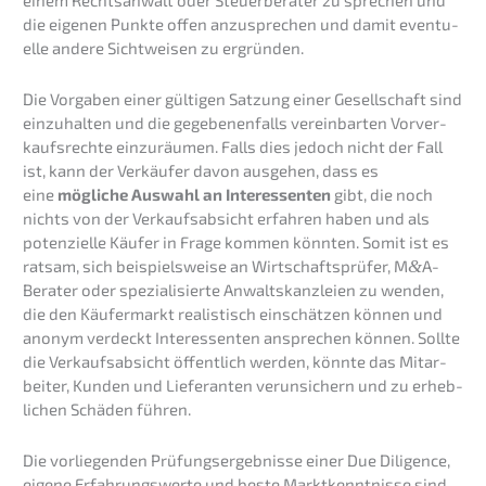
einem Rechts­an­walt oder Steuer­be­ra­ter zu sprechen und
die eigenen Punkte offen anzuspre­chen und damit eventu­
el­le andere Sicht­wei­sen zu ergründen.
Die Vorga­ben einer gülti­gen Satzung einer Gesell­schaft sind
einzu­hal­ten und die gegebe­nen­falls verein­bar­ten Vorver­
kaufs­rech­te einzu­räu­men. Falls dies jedoch nicht der Fall
ist, kann der Verkäu­fer davon ausge­hen, dass es
eine
mögli­che Auswahl an Inter­es­sen­ten
gibt, die noch
nichts von der Verkaufs­ab­sicht erfah­ren haben und als
poten­zi­el­le Käufer in Frage kommen könnten. Somit ist es
ratsam, sich beispiels­wei­se an Wirtschafts­prü­fer, M
&
A-
Berater oder spezia­li­sier­te Anwalts­kanz­lei­en zu wenden,
die den Käufer­markt realis­tisch einschät­zen können und
anonym verdeckt Inter­es­sen­ten anspre­chen können. Sollte
die Verkaufs­ab­sicht öffent­lich werden, könnte das Mitar­
bei­ter, Kunden und Liefe­ran­ten verun­si­chern und zu erheb­
li­chen Schäden führen.
Die vorlie­gen­den Prüfungs­er­geb­nis­se einer Due Diligence,
eigene Erfah­rungs­wer­te und beste Markt­kennt­nis­se sind