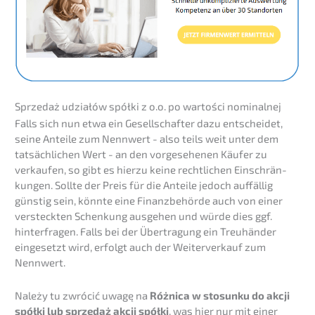
Sprze­daż udziałów spółki z o.o. po wartości nominalnej
Falls sich nun etwa ein Gesell­schaf­ter dazu entschei­det,
seine Antei­le zum Nennwert - also teils weit unter dem
tatsäch­li­chen Wert - an den vorge­se­he­nen Käufer zu
verkau­fen, so gibt es hierzu keine recht­li­chen Einschrän­
kun­gen. Sollte der Preis für die Antei­le jedoch auffäl­lig
günstig sein, könnte eine Finanz­be­hör­de auch von einer
versteck­ten Schen­kung ausge­hen und würde dies ggf.
hinter­fra­gen. Falls bei der Übertra­gung ein Treuhän­der
einge­setzt wird, erfolgt auch der Weiter­ver­kauf zum
Nennwert.
Należy tu zwrócić uwagę na
Różni­ca w stosun­ku do akcji
spółki lub sprze­daż akcji spółki
, was hier nur mit einer