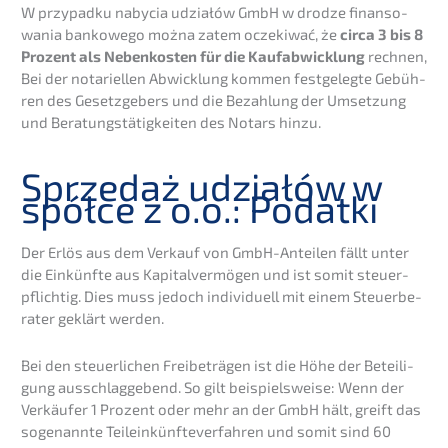
W przypad­ku nabycia udziałów GmbH w drodze finan­so­
wa­nia banko­wego można zatem oczeki­wać, że
circa 3 bis 8
Prozent als Neben­kos­ten für die Kaufab­wick­lung
rechnen,
Bei der notari­el­len Abwick­lung kommen festge­leg­te Gebüh­
ren des Gesetz­ge­bers und die Bezah­lung der Umset­zung
und Beratungs­tä­tig­kei­ten des Notars hinzu.
Sprze­daż udziałów w
spółce z o.o.: Podatki
Der Erlös aus dem Verkauf von GmbH-Antei­len fällt unter
die Einkünf­te aus Kapital­ver­mö­gen und ist somit steuer­
pflich­tig. Dies muss jedoch indivi­du­ell mit einem Steuer­be­
ra­ter geklärt werden.
Bei den steuer­li­chen Freibe­trä­gen ist die Höhe der Betei­li­
gung ausschlag­ge­bend. So gilt beispiels­wei­se: Wenn der
Verkäu­fer 1 Prozent oder mehr an der GmbH hält, greift das
sogenann­te Teilein­künf­te­ver­fah­ren und somit sind 60