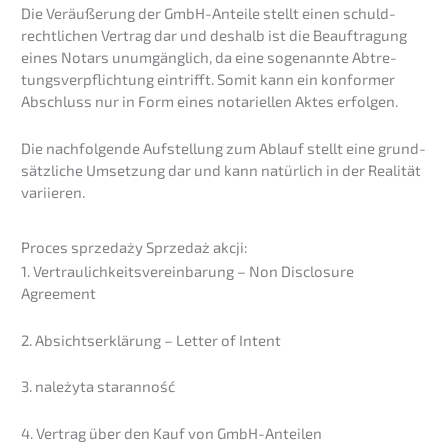
Die Veräu­ße­rung der GmbH-Antei­le stellt einen schuld­
recht­li­chen Vertrag dar und deshalb ist die Beauf­tra­gung
eines Notars unumgäng­lich, da eine sogenann­te Abtre­
tungs­ver­pflich­tung eintrifft. Somit kann ein konfor­mer
Abschluss nur in Form eines notari­el­len Aktes erfolgen.
Die nachfol­gen­de Aufstel­lung zum Ablauf stellt eine grund­
sätz­li­che Umset­zung dar und kann natür­lich in der Reali­tät
variieren.
Proces sprze­daży Sprze­daż akcji:
1. Vertrau­lich­keits­ver­ein­ba­rung – Non Disclo­sure
Agreement
2. Absichts­er­klä­rung – Letter of Intent
3. należy­ta staranność
4. Vertrag über den Kauf von GmbH-Anteilen