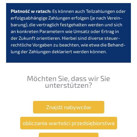
Płatność w ratach:
Es können auch Teilzah­lun­gen oder
erfolgs­ab­hän­gi­ge Zahlun­gen erfol­gen (je nach Verein­
ba­rung), die vertrag­lich festge­hal­ten werden und sich
an konkre­ten Parame­tern wie Umsatz oder Ertrag in
der Zukunft orien­tie­ren. Hierbei sind diver­se steuer­
recht­li­che Vorga­ben zu beach­ten, wie etwa die Behand­
lung der Zahlun­gen dekla­riert werden können.
Möchten Sie, dass wir Sie
unterstützen?
Znajdź nabyw­ców
oblic­za­nia wartości przedsiębiorstwa