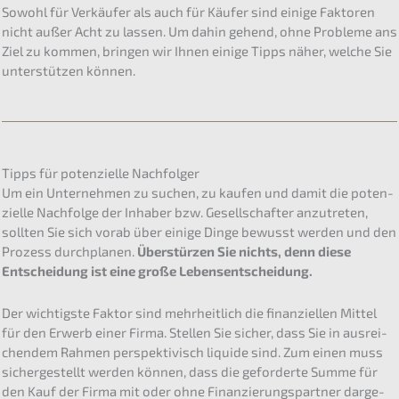
Sowohl für Verkäu­fer als auch für Käufer sind einige Fakto­ren
nicht außer Acht zu lassen. Um dahin gehend, ohne Proble­me ans
Ziel zu kommen, bringen wir Ihnen einige Tipps näher, welche Sie
unter­stüt­zen können.
Tipps für poten­zi­el­le Nachfolger
Um ein Unter­neh­men zu suchen, zu kaufen und damit die poten­
zi­el­le Nachfol­ge der Inhaber bzw. Gesell­schaf­ter anzutre­ten,
sollten Sie sich vorab über einige Dinge bewusst werden und den
Prozess durch­pla­nen.
Überstür­zen Sie nichts, denn diese
Entschei­dung ist eine große Lebensentscheidung.
Der wichtigs­te Faktor sind mehrheit­lich die finan­zi­el­len Mittel
für den Erwerb einer Firma. Stellen Sie sicher, dass Sie in ausrei­
chen­dem Rahmen perspek­ti­visch liqui­de sind. Zum einen muss
sicher­ge­stellt werden können, dass die gefor­der­te Summe für
den Kauf der Firma mit oder ohne Finanz­ierungs­partner darge­