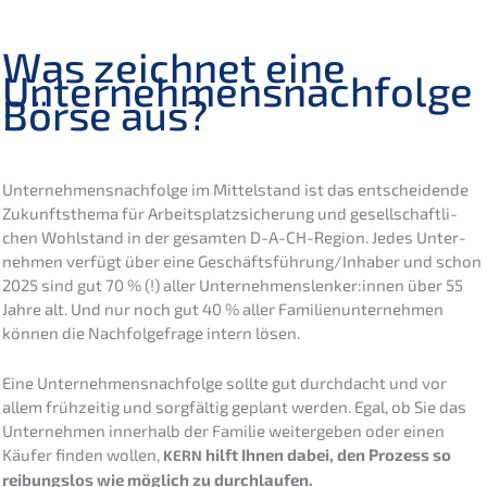
Was zeich­net eine
Unternehmens­nachfolge
Börse aus?
Unternehmens­nachfolge im Mittel­stand ist das entschei­den­de
Zukunfts­the­ma für Arbeits­platz­si­che­rung und gesell­schaft­li­
chen Wohlstand in der gesam­ten D-A-CH-Region. Jedes Unter­
neh­men verfügt über eine Geschäftsführung/Inhaber und schon
2025 sind gut 70 % (!) aller Unternehmenslenker:innen über 55
Jahre alt. Und nur noch gut 40 % aller Famili­en­un­ter­neh­men
können die Nachfol­ge­fra­ge intern lösen.
Eine Unternehmens­nachfolge sollte gut durch­dacht und vor
allem frühzei­tig und sorgfäl­tig geplant werden. Egal, ob Sie das
Unter­neh­men inner­halb der Familie weiter­ge­ben oder einen
Käufer finden wollen,
hilft Ihnen dabei, den Prozess so
KERN
reibungs­los wie möglich zu durchlaufen.