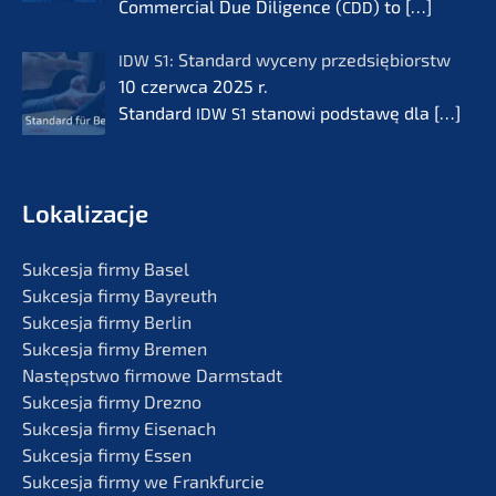
Commer­cial Due Diligence (
) to
[…]
CDD
: Standard wyceny przedsię­bi­orstw
IDW
S1
10 czerw­ca 2025 r.
Standard
stanowi podsta­wę dla
[…]
IDW
S1
Lokali­zac­je
Sukces­ja firmy Basel
Sukces­ja firmy Bayreuth
Sukces­ja firmy Berlin
Sukces­ja firmy Bremen
Następst­wo firmo­we Darmstadt
Sukces­ja firmy Drezno
Sukces­ja firmy Eisenach
Sukces­ja firmy Essen
Sukces­ja firmy we Frankfurcie