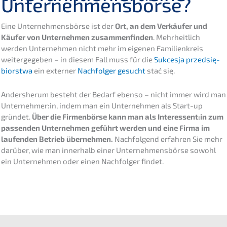
Unternehmensbörse?
Eine Unter­neh­mens­bör­se ist der
Ort, an dem Verkäu­fer und
Käufer von Unter­neh­men zusam­men­fin­den
. Mehrheit­lich
werden Unter­neh­men nicht mehr im eigenen Famili­en­kreis
weiter­ge­ge­ben – in diesem Fall muss für die
Sukces­ja przedsię­
bi­orst­wa
ein exter­ner
Nachfol­ger gesucht
stać się.
Anders­her­um besteht der Bedarf ebenso – nicht immer wird man
Unternehmer:in, indem man ein Unter­neh­men als Start-up
gründet.
Über die Firmen­bör­se kann man als Interessent:in zum
passen­den Unter­neh­men geführt werden und eine Firma im
laufen­den Betrieb überneh­men.
Nachfol­gend erfah­ren Sie mehr
darüber, wie man inner­halb einer Unter­neh­mens­bör­se sowohl
ein Unter­neh­men oder einen Nachfol­ger findet.