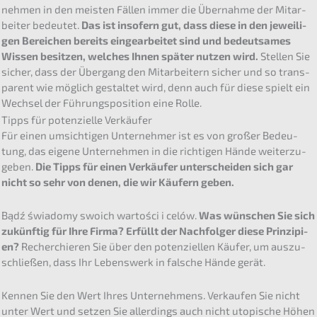
neh­men in den meisten Fällen immer die Übernah­me der Mitar­
bei­ter bedeu­tet.
Das ist insofern gut, dass diese in den jewei­li­
gen Berei­chen bereits einge­ar­bei­tet sind und bedeut­sa­mes
Wissen besit­zen, welches Ihnen später nutzen wird.
Stellen Sie
sicher, dass der Übergang den Mitar­bei­tern sicher und so trans­
pa­rent wie möglich gestal­tet wird, denn auch für diese spielt ein
Wechsel der Führungs­po­si­ti­on eine Rolle.
Tipps für poten­zi­el­le Verkäufer
Für einen umsich­ti­gen Unter­neh­mer ist es von großer Bedeu­
tung, das eigene Unter­neh­men in die richti­gen Hände weiter­zu­
ge­ben.
Die Tipps für einen Verkäu­fer unter­schei­den sich gar
nicht so sehr von denen, die wir Käufern geben.
Bądź świado­my swoich wartości i celów.
Was wünschen Sie sich
zukünf­tig für Ihre Firma? Erfüllt der Nachfol­ger diese Prinzi­pi­
en?
Recher­chie­ren Sie über den poten­zi­el­len Käufer, um auszu­
schlie­ßen, dass Ihr Lebens­werk in falsche Hände gerät.
Kennen Sie den Wert Ihres Unter­neh­mens. Verkau­fen Sie nicht
unter Wert und setzen Sie aller­dings auch nicht utopi­sche Höhen