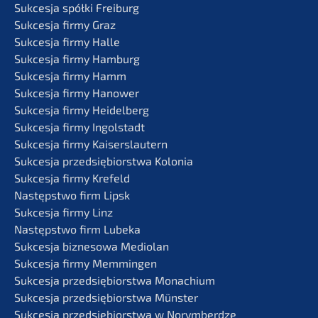
Sukces­ja spółki Freiburg
Sukces­ja firmy Graz
Sukces­ja firmy Halle
Sukces­ja firmy Hamburg
Sukces­ja firmy Hamm
Sukces­ja firmy Hanower
Sukces­ja firmy Heidelberg
Sukces­ja firmy Ingolstadt
Sukces­ja firmy Kaiserslautern
Sukces­ja przedsię­bi­orst­wa Kolonia
Sukces­ja firmy Krefeld
Następst­wo firm Lipsk
Sukces­ja firmy Linz
Następst­wo firm Lubeka
Sukces­ja bizne­so­wa Mediolan
Sukces­ja firmy Memmingen
Sukces­ja przedsię­bi­orst­wa Monachium
Sukces­ja przedsię­bi­orst­wa Münster
Sukces­ja przedsię­bi­orst­wa w Norymberdze