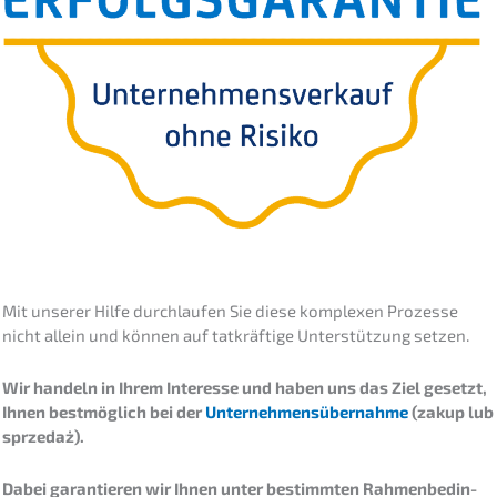
Mit unserer Hilfe durch­lau­fen Sie diese komple­xen Prozes­se
nicht allein und können auf tatkräf­ti­ge Unter­stüt­zung setzen.
Wir handeln in Ihrem Inter­es­se und haben uns das Ziel gesetzt,
Ihnen bestmög­lich bei der
Unter­neh­mens­über­nah­me
(zakup lub
sprzedaż).
Dabei garan­tie­ren wir Ihnen unter bestimm­ten Rahmen­be­din­