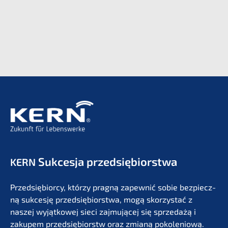
Sukces­ja przedsiębiorstwa
KERN
Przedsię­bi­or­cy, którzy pragną zapew­nić sobie bezpiecz­
ną sukces­ję przedsię­bi­orst­wa, mogą skorzystać z
naszej wyjąt­ko­wej sieci zajmu­jącej się sprze­dażą i
zakupem przedsię­bi­orstw oraz zmianą pokolenio­wą.