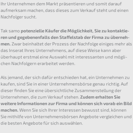
Ihr Unter­neh­men dem Markt präsen­tie­ren und somit darauf
aufmerk­sam machen, dass dieses zum Verkauf steht und einen
Nachfol­ger sucht.
Tak samo
poten­zi­el­le Käufer die Möglich­keit, Sie zu kontak­tie­
ren und gegebe­nen­falls den Staffel­stab der Firma zu überneh­
men.
Zwar beinhal­tet der Prozess der Nachfol­ge einiges mehr als
das Inserat Ihres Unter­neh­mens, auf diese Weise kann aber
überhaupt erstmal eine Auswahl mit inter­es­san­ten und mögli­
chen Nachfol­gern erarbei­tet werden.
Als jemand, der sich dafür entschie­den hat, ein Unter­neh­men zu
kaufen, sind Sie in einer Unter­neh­mens­bör­se genau richtig. Auf
dieser finden Sie eine übersicht­li­che Zusam­men­stel­lung der
Unter­neh­men, die zum Verkauf stehen.
Zudem erhal­ten Sie
weite­re Infor­ma­tio­nen zur Firma und können sich vorab ein Bild
machen.
Wenn Sie sich Ihrer Inter­es­sen bewusst sind, können
Sie mithil­fe von Unter­neh­mens­bör­sen Angebo­te verglei­chen und
die besten Angebo­te für sich auswählen.