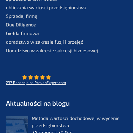
oblic­za­nia wartości przedsiębiorstwa
Sprze­daj firmę
Due Diligence
Giełda firmo­wa
doradzt­wo w zakre­sie fuzji i przejęć
Doradzt­wo w zakre­sie sukces­ji biznesowej
237
Recenz­je na ProvenExpert.com
- Future for lifeworks
KERN
Aktual­ności na blogu
Metoda wartości docho­do­wej w wycenie
przedsię­bi­orst­wa
24 czerw­ca 2025 r.