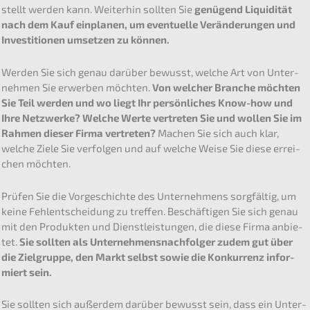
stellt werden kann. Weiter­hin sollten Sie
genügend Liqui­di­tät
nach dem Kauf einpla­nen, um eventu­el­le Verän­de­run­gen und
Inves­ti­tio­nen umset­zen zu können.
Werden Sie sich genau darüber bewusst, welche Art von Unter­
neh­men Sie erwer­ben möchten.
Von welcher Branche möchten
Sie Teil werden und wo liegt Ihr persön­li­ches Know-how und
Ihre Netzwer­ke? Welche Werte vertre­ten Sie und wollen Sie im
Rahmen dieser Firma vertre­ten?
Machen Sie sich auch klar,
welche Ziele Sie verfol­gen und auf welche Weise Sie diese errei­
chen möchten.
Prüfen Sie die Vorge­schich­te des Unter­neh­mens sorgfäl­tig, um
keine Fehlent­schei­dung zu treffen. Beschäf­ti­gen Sie sich genau
mit den Produk­ten und Dienst­leis­tun­gen, die diese Firma anbie­
tet.
Sie sollten als Unter­neh­mens­nach­fol­ger zudem gut über
die Zielgrup­pe, den Markt selbst sowie die Konkur­renz infor­
miert sein.
Sie sollten sich außer­dem darüber bewusst sein, dass ein Unter­