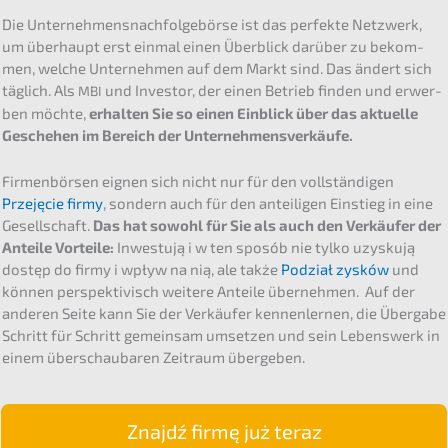
Die Unter­neh­mens­nach­fol­ge­bör­se ist das perfek­te Netzwerk,
um überhaupt erst einmal einen Überblick darüber zu bekom­
men, welche Unter­neh­men auf dem Markt sind. Das ändert sich
täglich. Als
und Inves­tor, der einen Betrieb finden und erwer­
MBI
ben möchte,
erhal­ten Sie so einen Einblick über das aktuel­le
Gesche­hen im Bereich der Unternehmensverkäufe.
Firmen­bör­sen eignen sich nicht nur für den vollstän­di­gen
Przejęcie firmy
, sondern auch für den antei­li­gen Einstieg in eine
Gesell­schaft.
Das hat sowohl für Sie als auch den Verkäu­fer der
Antei­le Vortei­le:
Inwestu­ją i w ten sposób nie tylko uzysku­ją
dostęp do firmy i wpływ na nią, ale także
Podział zysków
und
können perspek­ti­visch weite­re Antei­le überneh­men. Auf der
anderen Seite kann Sie der Verkäu­fer kennen­ler­nen, die Überga­be
Schritt für Schritt gemein­sam umset­zen und sein Lebens­werk in
einem überschau­ba­ren Zeitraum übergeben.
Znajdź firmę już teraz