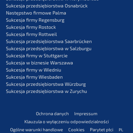
Sukces­ja przedsię­bi­orst­wa Osnabrück
Następst­wo firmo­we Palma
Sukces­ja firmy Regensburg
Sukces­ja firmy Rostock
Sukces­ja firmy Rottweil
Sukces­ja przedsię­bi­orst­wa Saarbrücken
Sukces­ja przedsię­bi­orst­wa w Salzburgu
Sukces­ja firmy w Stuttgarcie
Sukces­ja w bizne­sie Warszawa
Sukces­ja firmy w Wiedniu
Sukces­ja firmy Wiesbaden
Sukces­ja przedsię­bi­orst­wa Würzburg
Sukces­ja przedsię­bi­orst­wa w Zurychu
Ochrona danych
Impres­sum
Klauzu­la o wyłąc­ze­niu odpowiedzialności
Ogólne warun­ki handlowe
Cookies
Parytet płci
PL