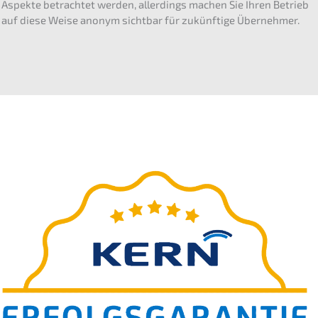
Aspek­te betrach­tet werden, aller­dings machen Sie Ihren Betrieb
auf diese Weise anonym sicht­bar für zukünf­ti­ge Übernehmer.