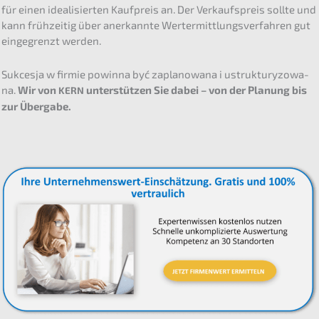
für einen ideali­sier­ten Kaufpreis an. Der Verkaufs­preis sollte und
kann frühzei­tig über anerkann­te Wertermitt­lungs­ver­fah­ren gut
einge­grenzt werden.
Sukces­ja w firmie powin­na być zapla­no­wa­na i ustruk­tu­ry­zowa­
na.
Wir von
unter­stüt­zen Sie dabei – von der Planung bis
KERN
zur Übergabe.