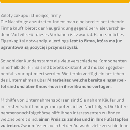
Zalety zakupu istnie­jącej firmy
Die Nachfol­ge anzutre­ten, indem man eine bereits bestehen­de
Firma kauft, bietet der Neugrün­dung gegen­über viele verschie­
de­ne Vortei­le. Für dieses Vorha­ben ist zwar i. d. R. persön­li­ches
Eigen­ka­pi­tal notwen­dig, aller­dings
Jest to firma, która ma już
ugrun­to­waną pozyc­ję i przyno­si zyski.
Sowohl der Kunden­stamm als viele verschie­de­ne Kompo­nen­ten
inner­halb der Firma sind bereits existent und müssen gegebe­
nen­falls nur optimiert werden. Weiter­hin verfügt ein bestehen­
des Unter­neh­men über
Mitar­bei­ter, welche bereits einge­ar­bei­
tet sind und über Know-how in ihrer Branche verfügen.
Mithil­fe von Unter­neh­mens­bör­sen sind Sie nah am Käufer und
im ersten Schritt anonym am poten­zi­el­len Nachfol­ger. Die Unter­
neh­mens­nach­fol­ge­bör­se hilft Ihnen Inter­es­sen­ten zu finden,
welche bereit sind,
einen Preis zu zahlen und in Ihre Fußstap­fen
zu treten.
Zwar müssen auch bei der Auswahl viele verschie­de­ne