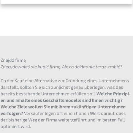
Znajdź firmę
Zdecy­do­wałeś się kupić firmę. Ale co dokład­nie teraz zrobić?
Da der Kauf eine Alter­na­ti­ve zur Gründung eines Unter­neh­mens
darstellt, sollten Sie sich zunächst genau überle­gen, was das
bereits bestehen­de Unter­neh­men erfül­len soll.
Welche Prinzi­pi­
en und Inhal­te eines Geschäfts­mo­dells sind Ihnen wichtig?
Welche Ziele wollen Sie mit Ihrem zukünf­ti­gen Unter­neh­men
verfol­gen?
Verkäu­fer legen oft einen hohen Wert darauf, dass
der bishe­ri­ge Weg der Firma weiter­ge­führt und im besten Fall
optimiert wird.