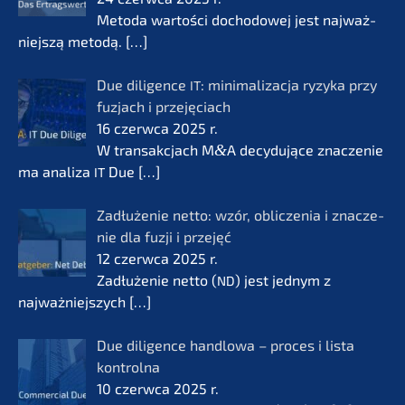
Metoda wartości docho­do­wej jest najważ­
nie­js­zą metodą.
[…]
Due diligence
: minima­li­zac­ja ryzyka przy
IT
fuzjach i przejęciach
16 czerw­ca 2025 r.
W transak­c­jach M
&
A decydu­jące znacze­nie
ma anali­za
Due
[…]
IT
Zadłuże­nie netto: wzór, oblic­ze­nia i znacze­
nie dla fuzji i przejęć
12 czerw­ca 2025 r.
Zadłuże­nie netto (
) jest jednym z
ND
najważ­nie­js­zych
[…]
Due diligence handlo­wa – proces i lista
kontrol­na
10 czerw­ca 2025 r.