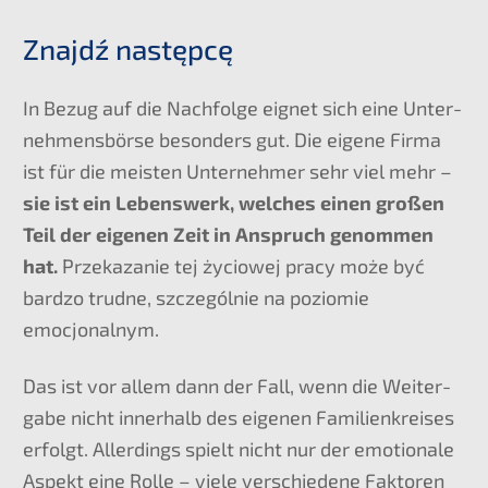
Znajdź następ­cę
In Bezug auf die Nachfol­ge eignet sich eine Unter­
neh­mens­bör­se beson­ders gut. Die eigene Firma
ist für die meisten Unter­neh­mer sehr viel mehr –
sie ist ein Lebens­werk, welches einen großen
Teil der eigenen Zeit in Anspruch genom­men
hat.
Przeka­za­nie tej życio­wej pracy może być
bardzo trudne, szcze­gól­nie na pozio­mie
emocjonalnym.
Das ist vor allem dann der Fall, wenn die Weiter­
ga­be nicht inner­halb des eigenen Famili­en­krei­ses
erfolgt. Aller­dings spielt nicht nur der emotio­na­le
Aspekt eine Rolle – viele verschie­de­ne Fakto­ren