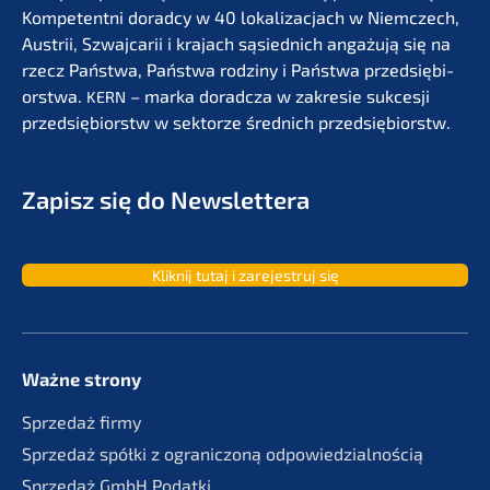
Kompe­tent­ni dorad­cy w 40 lokali­zac­jach w Niemc­zech,
Austrii, Szwaj­ca­rii i krajach sąsied­nich angażu­ją się na
rzecz Państ­wa, Państ­wa rodzi­ny i Państ­wa przedsię­bi­
orst­wa.
– marka dorad­c­za w zakre­sie sukces­ji
KERN
przedsię­bi­orstw w sektor­ze średnich przedsiębiorstw.
Zapisz się do Newslettera
Kliknij tutaj i zarejes­truj się
Ważne strony
Sprze­daż firmy
Sprze­daż spółki z ogranic­zoną odpowiedzialnością
Sprze­daż GmbH Podatki