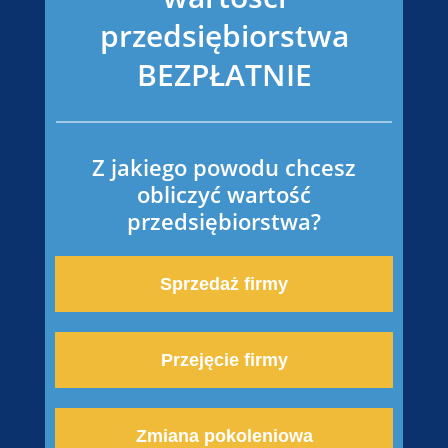
przedsiębiorstwa
BEZPŁATNIE
Z jakiego powodu chcesz
obliczyć wartość
przedsiębiorstwa?
Sprzedaż firmy
Przejęcie firmy
Zmiana pokoleniowa