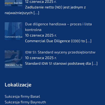
12 czerw­ca 2025 r.
Zadłuże­nie netto (
) jest jednym z
ND
najważ­nie­js­zych
[…]
Due diligence handlo­wa – proces i lista
kontrol­na
10 czerw­ca 2025 r.
Commer­cial Due Diligence (
) to
[…]
CDD
: Standard wyceny przedsię­bi­orstw
IDW
S1
10 czerw­ca 2025 r.
Standard
stanowi podsta­wę dla
[…]
IDW
S1
Lokali­zac­je
Sukces­ja firmy Basel
Sukces­ja firmy Bayreuth