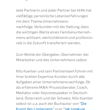
Jede Partne­rin und jeder Partner bei
hat
KERN
vielfäl­ti­ge, persön­li­che Lebens­er­fah­run­gen
mit dem Thema Unternehmens­
nachfolge. Verbun­den mit der Haltung, dass
die wichti­gen Werte eines Famili­en­un­ter­neh­
mens achtsam, wertschät­zend und profes­sio­
nell in die Zukunft trans­fe­riert werden.
Zum Wohle der Überge­ber, Überneh­mer, der
Mitar­bei­ter und des Unter­neh­mens selbst.
Nils Koerber und sein Partner­team führen mit
ihrer breiten Exper­ti­se Kunden durch alle
Aufga­ben einer Unternehmens­nachfolge. Ob
als erfah­re­ne M
&
A-Prozessberater, Coach,
Media­tor oder Keynote­spea­k­er in Deutsch­
land, Öster­reich und der Schweiz. Nils Koerber
selbst ist u.a. auch der Buchau­tor von
“Die
Kunst des Loslas­sens”
oraz
“Jak smaku­je