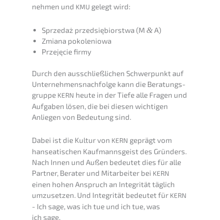
neh­men und
gelegt wird:
KMU
Sprze­daż przedsię­bi­orst­wa (M
&
A)
Zmiana pokolenio­wa
Przejęcie firmy
Durch den ausschließ­li­chen Schwer­punkt auf
Unternehmens­nachfolge kann die Beratungs­
grup­pe
heute in der Tiefe alle Fragen und
KERN
Aufga­ben lösen, die bei diesen wichti­gen
Anlie­gen von Bedeu­tung sind.
Dabei ist die Kultur von
geprägt vom
KERN
hansea­ti­schen Kaufmanns­geist des Gründers.
Nach Innen und Außen bedeu­tet dies für alle
Partner, Berater und Mitar­bei­ter bei
KERN
einen hohen Anspruch an Integri­tät täglich
umzuset­zen. Und Integri­tät bedeu­tet für
KERN
- Ich sage, was ich tue und ich tue, was
ich sage.