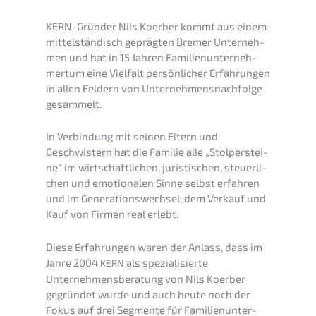
KERN-Gründer Nils Koerber kommt aus einem
mittel­stän­disch gepräg­ten Bremer Unter­neh­
men und hat in 15 Jahren Famili­en­un­ter­neh­
mer­tum eine Vielfalt persön­li­cher Erfah­run­gen
in allen Feldern von Unternehmens­nachfolge
gesammelt.
In Verbin­dung mit seinen Eltern und
Geschwis­tern hat die Familie alle „Stolper­stei­
ne“ im wirtschaft­li­chen, juris­ti­schen, steuer­li­
chen und emotio­na­len Sinne selbst erfah­ren
und im Generations­wechsel, dem Verkauf und
Kauf von Firmen real erlebt.
Diese Erfah­run­gen waren der Anlass, dass im
Jahre 2004
als spezia­li­sier­te
KERN
Unternehmens­beratung von Nils Koerber
gegrün­det wurde und auch heute noch der
Fokus auf drei Segmen­te für Famili­en­un­ter­