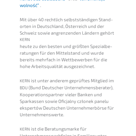
wolność”
.
Mit über 40 recht­lich selbst­stän­di­gen Stand­
or­ten in Deutsch­land, Öster­reich und der
Schweiz sowie angren­zen­den Ländern gehört
KERN
heute zu den besten und größten Spezi­al­be­
ra­tun­gen für den Mittel­stand und wurde
bereits mehrfach in Wettbe­wer­ben für die
hohe Arbeits­qua­li­tät ausgezeichnet.
ist unter anderem geprüf­tes Mitglied im
KERN
(Bund Deutscher Unter­neh­mens­be­ra­ter),
BDU
Koope­ra­ti­ons­part­ner vieler Banken und
Sparkas­sen sowie
Oficjal­ny członek panelu
eksper­tów
Deutschen Unter­neh­mer­bör­se für
Unternehmenswerte.
ist die Beratungs­mar­ke für
KERN
Unternehmens­nachfolge in Famili­en­un­ter­