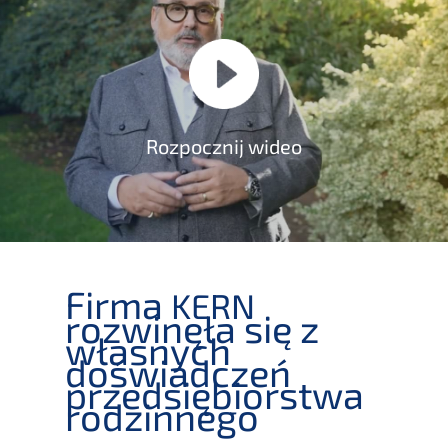
Rozpo­cz­nij wideo
Firma
KERN
rozwinęła się z
własnych
doświad­c­zeń
przedsię­bi­orst­wa
rodzinnego