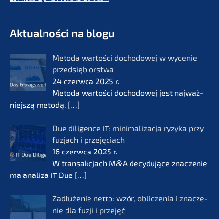
- Future for lifeworks
KERN
Aktual­ności na blogu
Metoda wartości docho­do­wej w wycenie
przedsię­bi­orst­wa
24 czerw­ca 2025 r.
Metoda wartości docho­do­wej jest najważ­
nie­js­zą metodą.
[…]
Due diligence
: minima­li­zac­ja ryzyka przy
IT
fuzjach i przejęciach
16 czerw­ca 2025 r.
W transak­c­jach M
&
A decydu­jące znacze­nie
ma anali­za
Due
[…]
IT
Zadłuże­nie netto: wzór, oblic­ze­nia i znacze­
nie dla fuzji i przejęć