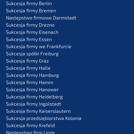
Sukces­ja firmy Berlin
Sukces­ja firmy Bremen
Następst­wo firmo­we Darmstadt
Sukces­ja firmy Drezno
Sukces­ja firmy Eisenach
Sukces­ja firmy Essen
Sukces­ja firmy we Frankfurcie
Sukces­ja spółki Freiburg
Sukces­ja firmy Graz
Sukces­ja firmy Halle
Sukces­ja firmy Hamburg
Sukces­ja firmy Hamm
Sukces­ja firmy Hanower
Sukces­ja firmy Heidelberg
Sukces­ja firmy Ingolstadt
Sukces­ja firmy Kaiserslautern
Sukces­ja przedsię­bi­orst­wa Kolonia
Sukces­ja firmy Krefeld
Następst­wo firm Lipsk