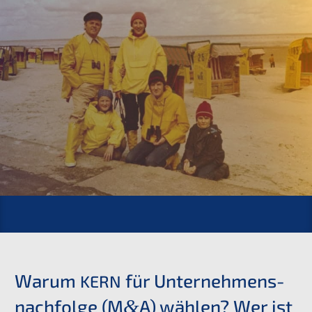
Warum
für Unternehmens­
KERN
nachfolge (M
A) wählen? Wer ist
&