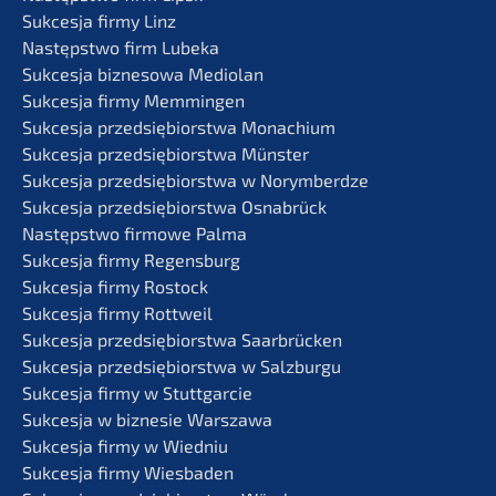
Sukces­ja firmy Linz
Następst­wo firm Lubeka
Sukces­ja bizne­so­wa Mediolan
Sukces­ja firmy Memmingen
Sukces­ja przedsię­bi­orst­wa Monachium
Sukces­ja przedsię­bi­orst­wa Münster
Sukces­ja przedsię­bi­orst­wa w Norymberdze
Sukces­ja przedsię­bi­orst­wa Osnabrück
Następst­wo firmo­we Palma
Sukces­ja firmy Regensburg
Sukces­ja firmy Rostock
Sukces­ja firmy Rottweil
Sukces­ja przedsię­bi­orst­wa Saarbrücken
Sukces­ja przedsię­bi­orst­wa w Salzburgu
Sukces­ja firmy w Stuttgarcie
Sukces­ja w bizne­sie Warszawa
Sukces­ja firmy w Wiedniu
Sukces­ja firmy Wiesbaden