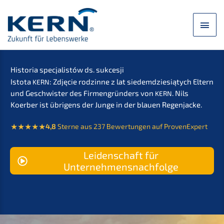
Przej­
dź
Men
do
treści
głó
Histo­ria specja­lis­tów ds. sukcesji
Istota
: Zdjęcie rodzin­ne z lat siedemd­zie­sią­tych
Eltern
KERN
und Geschwis­ter des Firmen­grün­ders von
.
Nils
KERN
Koerber ist übrigens der Junge in der blauen Regenjacke.
4,8
Sterne aus 237 Bewer­tun­gen auf ProvenExpert
Leiden­schaft für
Unternehmensnachfolge