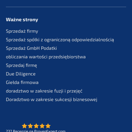
Ważne strony
Sprze­daż firmy
Sprze­daż spółki z ogranic­zoną odpowiedzialnością
Sprze­daż GmbH Podatki
oblic­za­nia wartości przedsiębiorstwa
Sprze­daj firmę
Due Diligence
Giełda firmo­wa
doradzt­wo w zakre­sie fuzji i przejęć
Doradzt­wo w zakre­sie sukces­ji biznesowej
237
Recenz­je na ProvenExpert.com