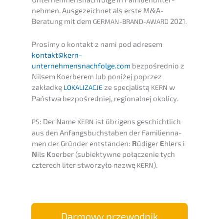
neh­men. Ausge­zeich­net als erste M
&
A-
Beratung mit dem
2021.
GERMAN-BRAND-AWARD
Prosi­my o kontakt z nami pod adresem
kontakt@kern-
unternehmensnachfolge.com
bezpoś­red­nio z
Nilsem Koerbe­rem lub poniżej poprzez
zakład­kę
ze specja­lis­tą
w
LOKALIZACJE
KERN
Państ­wa bezpoś­red­niej, regio­nal­nej okolicy.
: Der Name
ist übrigens geschicht­lich
PS
KERN
aus den Anfangs­buch­sta­ben der Famili­en­na­
men der Gründer entstan­den:
R
üdiger
E
hlers i
N
ils
K
oerber (subiek­tyw­ne połąc­ze­nie tych
czterech liter stwor­zyło nazwę
).
KERN
Darmo­wy przewodnik