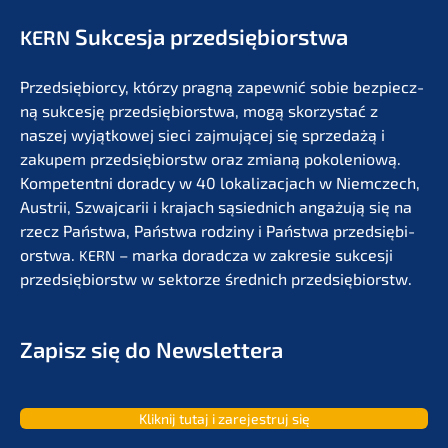
Sukces­ja przedsiębiorstwa
KERN
Przedsię­bi­or­cy, którzy pragną zapew­nić sobie bezpiecz­
ną sukces­ję przedsię­bi­orst­wa, mogą skorzystać z
naszej wyjąt­ko­wej sieci zajmu­jącej się sprze­dażą i
zakupem przedsię­bi­orstw oraz zmianą pokolenio­wą.
Kompe­tent­ni dorad­cy w 40 lokali­zac­jach w Niemc­zech,
Austrii, Szwaj­ca­rii i krajach sąsied­nich angażu­ją się na
rzecz Państ­wa, Państ­wa rodzi­ny i Państ­wa przedsię­bi­
orst­wa.
– marka dorad­c­za w zakre­sie sukces­ji
KERN
przedsię­bi­orstw w sektor­ze średnich przedsiębiorstw.
Zapisz się do Newslettera
Kliknij tutaj i zarejes­truj się