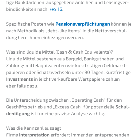
ti­ge Bankdar­le­hen, ausge­ge­be­ne Anlei­hen und Leasing­ver­
bind­lich­kei­ten nach
16
.
IFRS
Spezi­fi­sche Posten wie
Pensi­ons­ver­pflich­tun­gen
können je
nach Metho­dik als „debt-like items“ in die Netto­ver­schul­
dung berech­nen einbe­zo­gen werden.
Was sind liqui­de Mittel (Cash
&
Cash Equivalents)?
Liqui­de Mittel bestehen aus Bargeld, Bankgut­ha­ben und
Zahlungs­mit­tel­äqui­va­len­ten wie kurzfris­ti­gen Geldmarkt­
pa­pie­ren oder Schatz­wech­seln unter 90 Tagen. Kurzfris­ti­ge
Invest­ments
in leicht verkauf­ba­re Wertpa­pie­re zählen
ebenfalls dazu.
Die Unter­schei­dung zwischen „Opera­ting Cash“ für den
Geschäfts­be­trieb und „Excess Cash“ für poten­zi­el­le
Schul­
den­til­gung
ist für eine präzi­se Analy­se wichtig.
Was die Kennzahl aussagt
Firma
Inter­pre­ta­ti­on
erfor­dert immer den entspre­chen­den