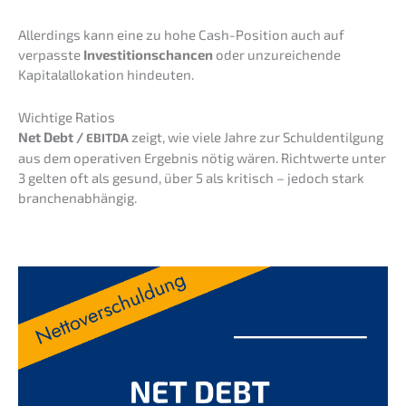
Aller­dings kann eine zu hohe Cash-Positi­on auch auf
verpass­te
Inves­ti­ti­ons­chan­cen
oder unzurei­chen­de
Kapital­al­lo­ka­ti­on hindeuten.
Wichti­ge Ratios
Net Debt /
zeigt, wie viele Jahre zur Schul­den­til­gung
EBITDA
aus dem opera­ti­ven Ergeb­nis nötig wären. Richt­wer­te unter
3 gelten oft als gesund, über 5 als kritisch – jedoch stark
branchenabhängig.