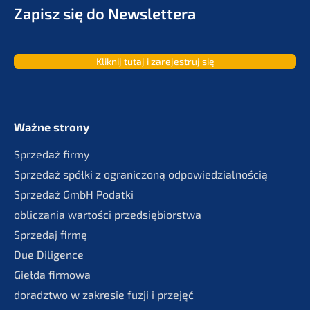
Zapisz się do Newslettera
Kliknij tutaj i zarejes­truj się
Ważne strony
Sprze­daż firmy
Sprze­daż spółki z ogranic­zoną odpowiedzialnością
Sprze­daż GmbH Podatki
oblic­za­nia wartości przedsiębiorstwa
Sprze­daj firmę
Due Diligence
Giełda firmo­wa
doradzt­wo w zakre­sie fuzji i przejęć