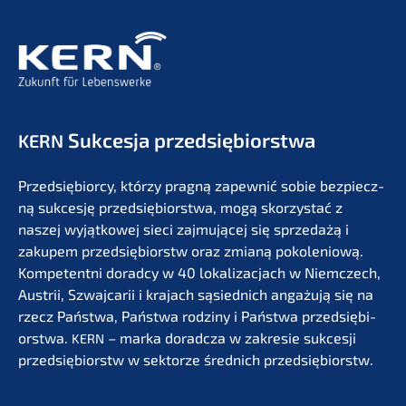
Sukces­ja przedsiębiorstwa
KERN
Przedsię­bi­or­cy, którzy pragną zapew­nić sobie bezpiecz­
ną sukces­ję przedsię­bi­orst­wa, mogą skorzystać z
naszej wyjąt­ko­wej sieci zajmu­jącej się sprze­dażą i
zakupem przedsię­bi­orstw oraz zmianą pokolenio­wą.
Kompe­tent­ni dorad­cy w 40 lokali­zac­jach w Niemc­zech,
Austrii, Szwaj­ca­rii i krajach sąsied­nich angażu­ją się na
rzecz Państ­wa, Państ­wa rodzi­ny i Państ­wa przedsię­bi­
orst­wa.
– marka dorad­c­za w zakre­sie sukces­ji
KERN
przedsię­bi­orstw w sektor­ze średnich przedsiębiorstw.