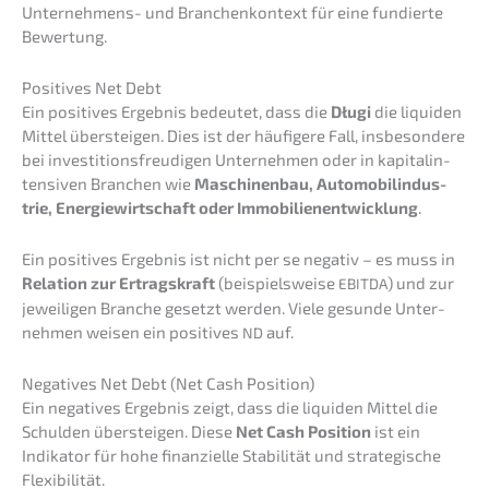
Unter­neh­mens- und Branchen­kon­text für eine fundier­te
Bewertung.
Positi­ves Net Debt
Ein positi­ves Ergeb­nis bedeu­tet, dass die
Długi
die liqui­den
Mittel überstei­gen. Dies ist der häufi­ge­re Fall, insbe­son­de­re
bei inves­ti­ti­ons­freu­di­gen Unter­neh­men oder in kapital­in­
ten­si­ven Branchen wie
Maschi­nen­bau, Automo­bil­in­dus­
trie, Energie­wirt­schaft oder Immobi­li­en­ent­wick­lung
.
Ein positi­ves Ergeb­nis ist nicht per se negativ – es muss in
Relati­on zur Ertrags­kraft
(beispiels­wei­se
) und zur
EBITDA
jewei­li­gen Branche gesetzt werden. Viele gesun­de Unter­
neh­men weisen ein positi­ves
auf.
ND
Negati­ves Net Debt (Net Cash Position)
Ein negati­ves Ergeb­nis zeigt, dass die liqui­den Mittel die
Schul­den überstei­gen. Diese
Net Cash Positi­on
ist ein
Indika­tor für hohe finan­zi­el­le Stabi­li­tät und strate­gi­sche
Flexibilität.