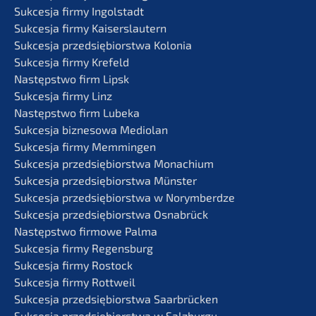
Sukces­ja firmy Ingolstadt
Sukces­ja firmy Kaiserslautern
Sukces­ja przedsię­bi­orst­wa Kolonia
Sukces­ja firmy Krefeld
Następst­wo firm Lipsk
Sukces­ja firmy Linz
Następst­wo firm Lubeka
Sukces­ja bizne­so­wa Mediolan
Sukces­ja firmy Memmingen
Sukces­ja przedsię­bi­orst­wa Monachium
Sukces­ja przedsię­bi­orst­wa Münster
Sukces­ja przedsię­bi­orst­wa w Norymberdze
Sukces­ja przedsię­bi­orst­wa Osnabrück
Następst­wo firmo­we Palma
Sukces­ja firmy Regensburg
Sukces­ja firmy Rostock
Sukces­ja firmy Rottweil
Sukces­ja przedsię­bi­orst­wa Saarbrücken
Sukces­ja przedsię­bi­orst­wa w Salzburgu