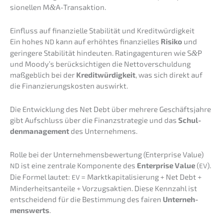
sio­nel­len M
&
A-Transaktion.
Einfluss auf finan­zi­el­le Stabi­li­tät und Kreditwürdigkeit
Ein hohes
kann auf erhöh­tes finan­zi­el­les
Risiko
und
ND
gerin­ge­re Stabi­li­tät hindeu­ten. Rating­agen­tu­ren wie S
&
P
und Moody’s berück­sich­ti­gen die Netto­ver­schul­dung
maßgeb­lich bei der
Kredit­wür­dig­keit
, was sich direkt auf
die Finan­zie­rungs­kos­ten auswirkt.
Die Entwick­lung des Net Debt über mehre­re Geschäfts­jah­re
gibt Aufschluss über die Finanz­stra­te­gie und das
Schul­
den­ma­nage­ment
des Unternehmens.
Rolle bei der Unter­neh­mens­be­wer­tung (Enter­pri­se Value)
ist eine zentra­le Kompo­nen­te des
Enter­pri­se Value
(
).
ND
EV
Die Formel lautet:
= Markt­ka­pi­ta­li­sie­rung + Net Debt +
EV
Minder­heits­an­tei­le + Vorzugs­ak­ti­en. Diese Kennzahl ist
entschei­dend für die Bestim­mung des fairen
Unter­neh­
mens­werts
.