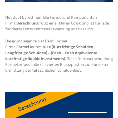
Net Debt berech­nen: Die Formel und Komponenten
Firma
Berech­nung
folgt einer klaren Logik und ist für jede
fundier­te Unter­neh­mens­be­wer­tung unerlässlich.
Die grund­le­gen­de Net Debt Formel
Firma
Formel
lautet:
= (Kurzfris­ti­ge Schul­den +
ND
Langfris­ti­ge Schul­den) – (Cash + Cash Äquiva­len­te +
kurzfris­ti­ge liqui­de Invest­ments)
. Diese Netto­ver­schul­dung
Formel erfasst alle relevan­ten Bilanz­pos­ten zur korrek­ten
Ermitt­lung der tatsäch­li­chen Schuldenlast.