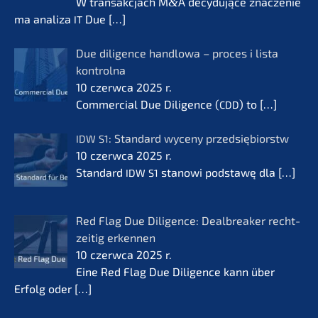
W transak­c­jach M
&
A decydu­jące znacze­nie
ma anali­za
Due
[…]
IT
Due diligence handlo­wa – proces i lista
kontrol­na
10 czerw­ca 2025 r.
Commer­cial Due Diligence (
) to
[…]
CDD
: Standard wyceny przedsię­bi­orstw
IDW
S1
10 czerw­ca 2025 r.
Standard
stanowi podsta­wę dla
[…]
IDW
S1
Red Flag Due Diligence: Dealb­rea­k­er recht­
zei­tig erken­nen
10 czerw­ca 2025 r.
Eine Red Flag Due Diligence kann über
Erfolg oder
[…]