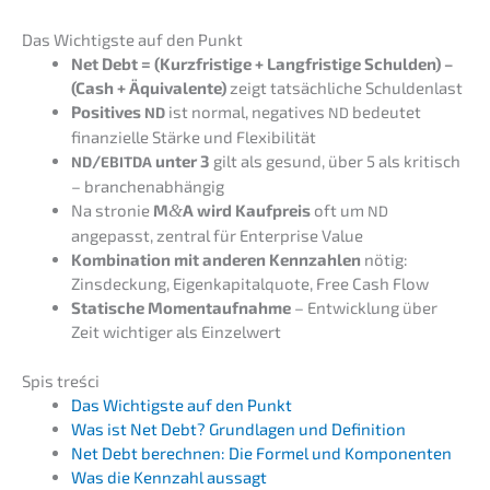
Das Wichtigs­te auf den Punkt
Net Debt = (Kurzfris­ti­ge + Langfris­ti­ge Schul­den) –
(Cash + Äquiva­len­te)
zeigt tatsäch­li­che Schuldenlast
Positi­ves
ist normal, negati­ves
bedeu­tet
ND
ND
finan­zi­el­le Stärke und Flexibilität
/
unter 3
gilt als gesund, über 5 als kritisch
ND
EBITDA
– branchenabhängig
Na stronie
M
&
A wird Kaufpreis
oft um
ND
angepasst, zentral für Enter­pri­se Value
Kombi­na­ti­on mit anderen Kennzah­len
nötig:
Zinsde­ckung, Eigen­ka­pi­tal­quo­te, Free Cash Flow
Stati­sche Moment­auf­nah­me
– Entwick­lung über
Zeit wichti­ger als Einzelwert
Spis treści
Das Wichtigs­te auf den Punkt
Was ist Net Debt? Grund­la­gen und Definition
Net Debt berech­nen: Die Formel und Komponenten
Was die Kennzahl aussagt