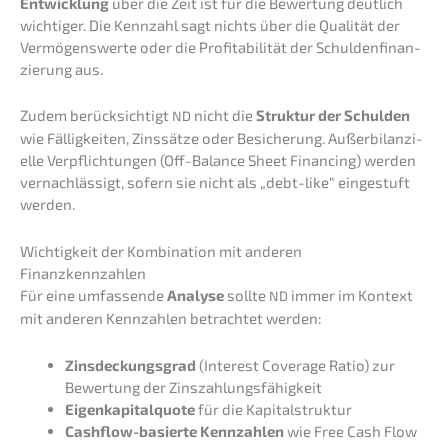
Entwick­lung
über die Zeit ist für die Bewer­tung deutlich
wichti­ger. Die Kennzahl sagt nichts über die Quali­tät der
Vermö­gens­wer­te oder die Profi­ta­bi­li­tät der Schul­den­fi­nan­
zie­rung aus.
Zudem berück­sich­tigt
nicht die
Struk­tur der Schul­den
ND
wie Fällig­kei­ten, Zinssät­ze oder Besiche­rung. Außer­bi­lan­zi­
el­le Verpflich­tun­gen (Off-Balan­ce Sheet Finan­cing) werden
vernach­läs­sigt, sofern sie nicht als „debt-like“ einge­stuft
werden.
Wichtig­keit der Kombi­na­ti­on mit anderen
Finanzkennzahlen
Für eine umfas­sen­de
Analy­se
sollte
immer im Kontext
ND
mit anderen Kennzah­len betrach­tet werden:
Zinsde­ckungs­grad
(Interest Covera­ge Ratio) zur
Bewer­tung der Zinszahlungsfähigkeit
Eigen­ka­pi­tal­quo­te
für die Kapitalstruktur
Cashflow-basier­te Kennzah­len
wie Free Cash Flow