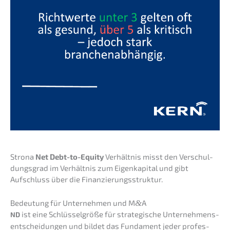
Strona
Net Debt-to-Equity
Verhält­nis misst den Verschul­
dungs­grad im Verhält­nis zum Eigen­ka­pi­tal und gibt
Aufschluss über die Finanzierungsstruktur.
Bedeu­tung für Unter­neh­men und M
&
A
ist eine Schlüs­sel­grö­ße für strate­gi­sche Unter­neh­mens­
ND
ent­schei­dun­gen und bildet das Funda­ment jeder profes­