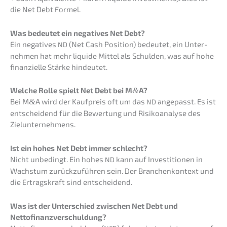
die Net Debt Formel.
Was bedeu­tet ein negati­ves Net Debt?
Ein negati­ves
(Net Cash Positi­on) bedeu­tet, ein Unter­
ND
neh­men hat mehr liqui­de Mittel als Schul­den, was auf hohe
finan­zi­el­le Stärke hindeutet.
Welche Rolle spielt Net Debt bei M
&
A?
Bei M
&
A wird der Kaufpreis oft um das
angepasst. Es ist
ND
entschei­dend für die Bewer­tung und Risiko­ana­ly­se des
Zielunternehmens.
Ist ein hohes Net Debt immer schlecht?
Nicht unbedingt. Ein hohes
kann auf Inves­ti­tio­nen in
ND
Wachs­tum zurück­zu­füh­ren sein. Der Branchen­kon­text und
die Ertrags­kraft sind entscheidend.
Was ist der Unter­schied zwischen Net Debt und
Nettofinanzverschuldung?