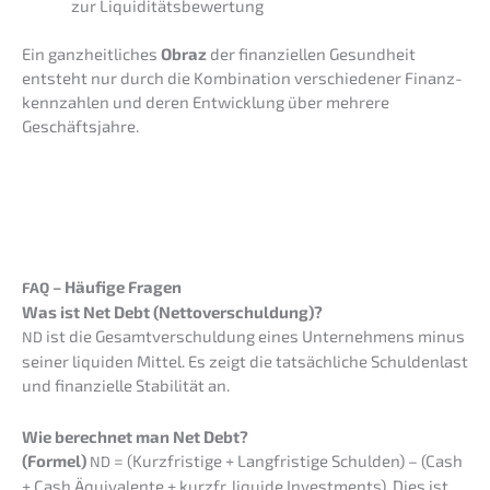
zur Liquiditätsbewertung
Ein ganzheit­li­ches
Obraz
der finan­zi­el­len Gesund­heit
entsteht nur durch die Kombi­na­ti­on verschie­de­ner Finanz­
kenn­zah­len und deren Entwick­lung über mehre­re
Geschäftsjahre.
– Häufi­ge Fragen
FAQ
Was ist Net Debt (Netto­ver­schul­dung)?
ist die Gesamt­ver­schul­dung eines Unter­neh­mens minus
ND
seiner liqui­den Mittel. Es zeigt die tatsäch­li­che Schul­den­last
und finan­zi­el­le Stabi­li­tät an.
Wie berech­net man Net Debt?
(Formel)
= (Kurzfris­ti­ge + Langfris­ti­ge Schul­den) – (Cash
ND
+ Cash Äquiva­len­te + kurzfr. liqui­de Invest­ments). Dies ist