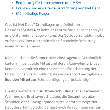
Bedeu­tung für Unter­neh­men und M
&
A
Grenzen und erwei­ter­te Betrach­tung von Net Debt
– Häufi­ge Fragen
FAQ
Was ist Net Debt? Grund­la­gen und Definition
Das Konzept des
Net Debt
ist zentral für die Finanz­ana­ly­se
und Unter­neh­mens­be­wer­tung. Die Netto­ver­schul­dung gibt
Aufschluss über die tatsäch­li­che finan­zi­el­le Belas­tung
eines Unternehmens.
bezeich­net die Summe aller zinstra­gen­den Verbind­lich­
ND
kei­ten minus liqui­de Mittel und deren Äquiva­len­te. Diese
Kennzahl vermit­telt eine realis­ti­sche Einschät­zung der
tatsäch­li­chen Verschul­dung, da sie die sofort verfüg­ba­ren
liqui­den Mittel
zur Schul­den­til­gung berücksichtigt.
Die Abgren­zung zur
Brutto­ver­schul­dung
ist entschei­dend:
Während die Brutto­ver­schul­dung die Gesamt­heit aller
Schul­den ohne Abzug liqui­der Mittel darstellt, zeigt Net
Debt die effek­ti­ve Schul­den­last nach Verrech­nung verfüg­