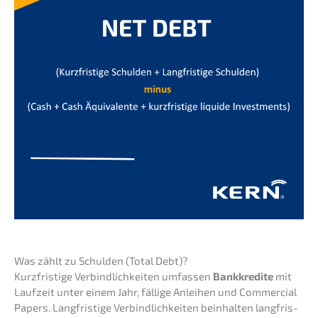
Was zählt zu Schul­den (Total Debt)?
Kurzfris­ti­ge Verbind­lich­kei­ten umfas­sen
Bankkre­di­te
mit
Laufzeit unter einem Jahr, fälli­ge Anlei­hen und Commer­cial
Papers. Langfris­ti­ge Verbind­lich­kei­ten beinhal­ten langfris­