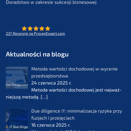
Doradzt­wo w zakre­sie sukces­ji biznesowej
237
Recenz­je na ProvenExpert.com
- Future for lifeworks
KERN
Aktual­ności na blogu
Metoda wartości docho­do­wej w wycenie
przedsię­bi­orst­wa
24 czerw­ca 2025 r.
Metoda wartości docho­do­wej jest najważ­
nie­js­zą metodą.
[…]
Due diligence
: minima­li­zac­ja ryzyka przy
IT
fuzjach i przejęciach
16 czerw­ca 2025 r.