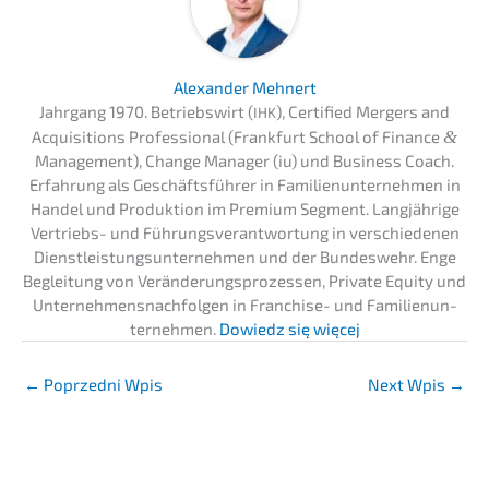
Alexan­der Mehnert
Jahrgang 1970. Betriebs­wirt (
), Certi­fied Mergers and
IHK
Acqui­si­ti­ons Profes­sio­nal (Frank­furt School of Finan­ce
&
Manage­ment), Change Manager (iu) und Business Coach.
Erfah­rung als Geschäfts­füh­rer in Famili­en­un­ter­neh­men in
Handel und Produk­ti­on im Premi­um Segment. Langjäh­ri­ge
Vertriebs- und Führungs­ver­ant­wor­tung in verschie­de­nen
Dienst­leis­tungs­un­ter­neh­men und der Bundes­wehr. Enge
Beglei­tung von Verän­de­rungs­pro­zes­sen, Priva­te Equity und
Unter­neh­mens­nach­fol­gen in Franchise- und Famili­en­un­
ter­neh­men.
Dowiedz się więcej
←
Poprzedni Wpis
Next Wpis
→