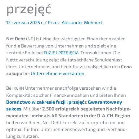
przejęć
12 czerw­ca 2025 r.
/ Przez
Alexander Mehnert
Net Debt
(
) ist eine der wichtigs­ten Finanz­kenn­zah­len
ND
für die Bewer­tung von Unter­neh­men und spielt eine
zentra­le Rolle bei
I
-Trans­ak­tio­nen. Die
FUZJE
PRZEJĘCIA
Netto­ver­schul­dung zeigt die tatsäch­li­che Schul­den­last
eines Unter­neh­mens und beein­flusst maßgeb­lich den
Cena
zakupu
bei
Unter­neh­mens­ver­käu­fen
.
Bei
Unternehmens­nachfolge verste­hen wir die
KERN
Komple­xi­tät solcher Finanz­kenn­zah­len und bieten Ihnen
Doradzt­wo w zakre­sie fuzji i przejęć
z
Gwaran­to­wa­ny
sukces
. Mit über
2.500 erfolg­reich beglei­te­ten Nachfol­ge­
man­da­ten
i
mehr als 40 Stand­or­ten in der D-A-CH-Region
helfen wir Ihnen, Net Debt korrekt zu inter­pre­tie­ren und
optimal für Ihre Unter­neh­mens­be­wer­tung und -verhand­
lung zu nutzen.