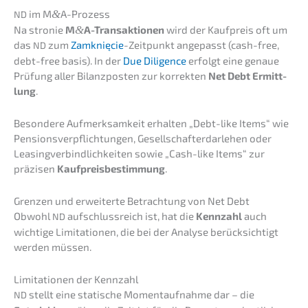
im M
&
A-Prozess
ND
Na stronie
M
&
A-Transaktionen
wird der Kaufpreis oft um
das
zum
Zamknięcie
-Zeitpunkt angepasst (cash-free,
ND
debt-free basis). In der
Due Diligence
erfolgt eine genaue
Prüfung aller Bilanz­pos­ten zur korrek­ten
Net Debt Ermitt­
lung
.
Beson­de­re Aufmerk­sam­keit erhal­ten „Debt-like Items“ wie
Pensi­ons­ver­pflich­tun­gen, Gesell­schaf­ter­dar­le­hen oder
Leasing­ver­bind­lich­kei­ten sowie „Cash-like Items“ zur
präzi­sen
Kaufpreis­be­stim­mung
.
Grenzen und erwei­ter­te Betrach­tung von Net Debt
Obwohl
aufschluss­reich ist, hat die
Kennzahl
auch
ND
wichti­ge Limita­tio­nen, die bei der Analy­se berück­sich­tigt
werden müssen.
Limita­tio­nen der Kennzahl
stellt eine stati­sche Moment­auf­nah­me dar – die
ND