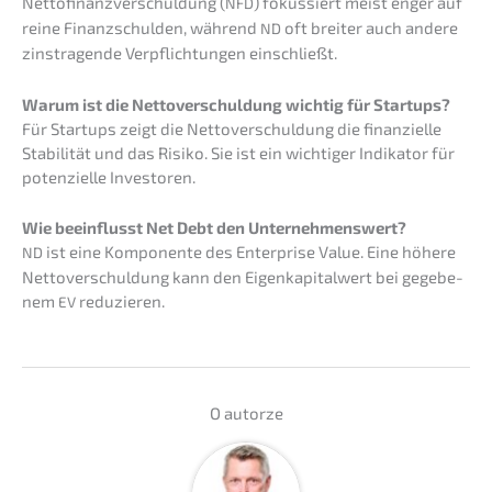
Netto­fi­nanz­ver­schul­dung (
) fokus­siert meist enger auf
NFD
reine Finanz­schul­den, während
oft breiter auch andere
ND
zinstra­gen­de Verpflich­tun­gen einschließt.
Warum ist die Netto­ver­schul­dung wichtig für Startups?
Für Start­ups zeigt die Netto­ver­schul­dung die finan­zi­el­le
Stabi­li­tät und das Risiko. Sie ist ein wichti­ger Indika­tor für
poten­zi­el­le Investoren.
Wie beein­flusst Net Debt den Unternehmenswert?
ist eine Kompo­nen­te des Enter­pri­se Value. Eine höhere
ND
Netto­ver­schul­dung kann den Eigen­ka­pi­tal­wert bei gegebe­
nem
reduzieren.
EV
O autor­ze