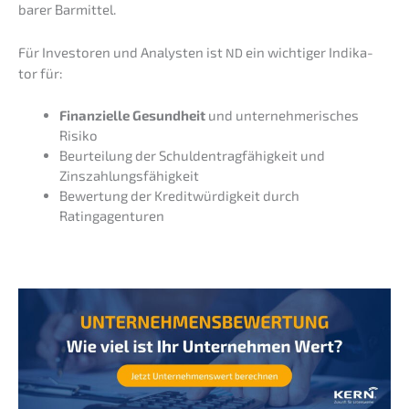
ba­rer Barmittel.
Für Inves­to­ren und Analys­ten ist
ein wichti­ger Indika­
ND
tor für:
Finan­zi­el­le Gesund­heit
und unter­neh­me­ri­sches
Risiko
Beurtei­lung der Schul­den­trag­fä­hig­keit und
Zinszahlungsfähigkeit
Bewer­tung der Kredit­wür­dig­keit durch
Ratingagenturen