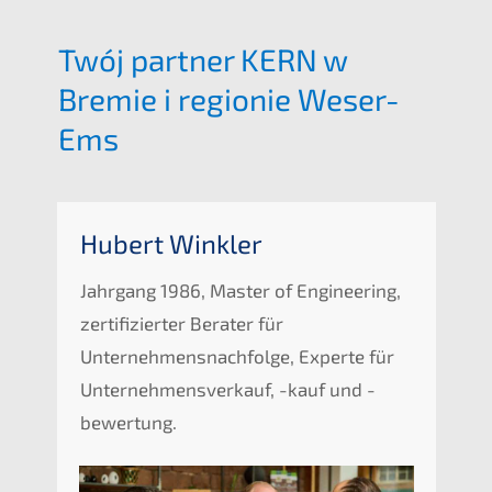
Twój partner
KERN
w
Bremie i regio­nie Weser-
Ems
Hubert Winkler
Jahrgang 1986, Master of Enginee­ring,
zerti­fi­zier­ter Berater für
Unternehmens­nachfolge, Exper­te für
Unter­nehmens­verkauf, -kauf und -
bewertung.