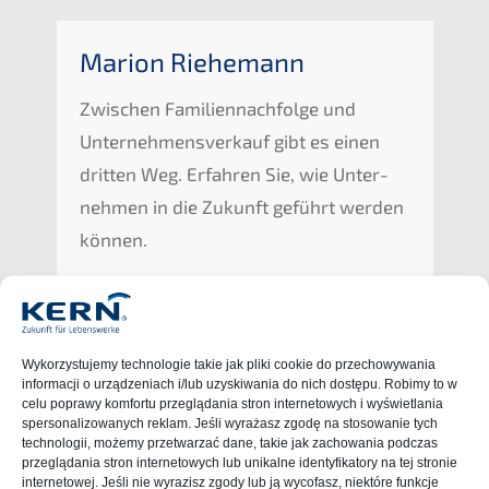
Marion Riehe­mann
Zwischen Famili­en­nach­fol­ge und
Unter­nehmens­verkauf gibt es einen
dritten Weg. Erfah­ren Sie, wie Unter­
neh­men in die Zukunft geführt werden
können.
Wykor­zys­tu­je­my techno­lo­gie takie jak pliki cookie do przecho­wy­wa­nia
infor­mac­ji o urząd­ze­niach i/lub uzyski­wa­nia do nich dostę­pu. Robimy to w
celu popra­wy komfor­tu przeglą­da­nia stron inter­neto­wych i wyświet­la­nia
sperso­na­lizowanych reklam. Jeśli wyrażasz zgodę na stoso­wa­nie tych
techno­lo­gii, możemy przet­warzać dane, takie jak zacho­wa­nia podcz­as
przeglą­da­nia stron inter­neto­wych lub unikal­ne identy­fi­ka­to­ry na tej stronie
inter­neto­wej. Jeśli nie wyrazi­sz zgody lub ją wycofasz, niektó­re funkc­je