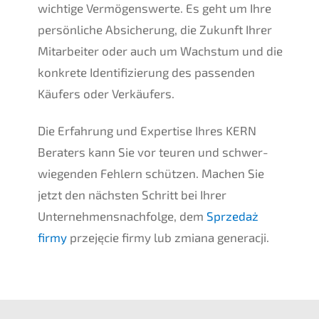
wichti­ge Vermö­gens­wer­te. Es geht um Ihre
persön­li­che Absiche­rung, die Zukunft Ihrer
Mitar­bei­ter oder auch um Wachs­tum und die
konkre­te Identi­fi­zie­rung des passen­den
Käufers oder Verkäufers.
Die Erfah­rung und Exper­ti­se Ihres
KERN
Beraters kann Sie vor teuren und schwer­
wie­gen­den Fehlern schüt­zen. Machen Sie
jetzt den nächs­ten Schritt bei Ihrer
Unternehmens­nachfolge, dem
Sprze­daż
firmy
przejęcie firmy lub zmiana generacji.