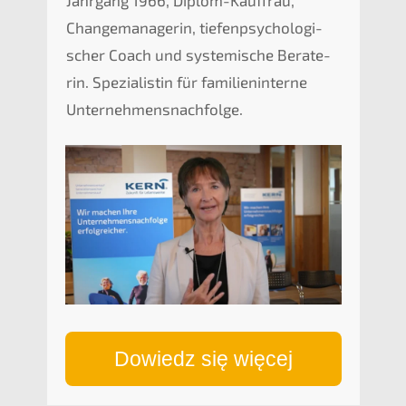
Change­ma­na­ge­rin, tiefen­psy­cho­lo­gi­
scher Coach und syste­mi­sche Berate­
rin. Spezia­lis­tin für famili­en­in­ter­ne
Unternehmensnachfolge.
Dowiedz się więcej