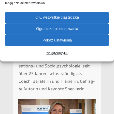
mogą działać nieprawidłowo.
Dowiedz się więcej
OK, wszystkie ciasteczka
Ograniczenie stosowania
Pokaż ustawienia
Prof. Dr. Lioba Werth
{tytuł}
{tytuł}
{tytuł}
Profes­so­rin für Wirtschafts-, Organi­
sa­ti­ons- und Sozial­psy­cho­lo­gie, seit
über 25 Jahren selbst­stän­dig als
Coach, Berate­rin und Traine­rin. Gefrag­
te Autorin und Keynote Speakerin.