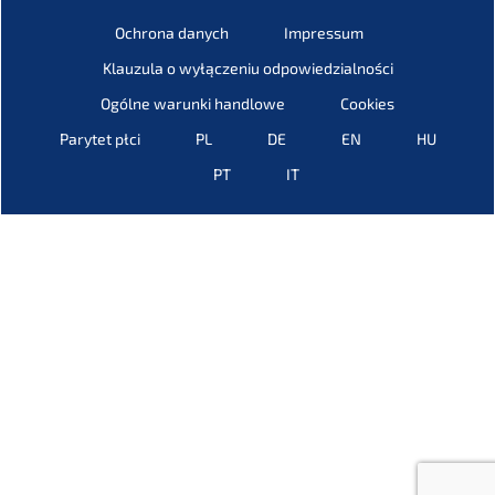
Ochrona danych
Impres­sum
Klauzu­la o wyłąc­ze­niu odpowiedzialności
Ogólne warun­ki handlowe
Cookies
Parytet płci
PL
DE
EN
HU
PT
IT