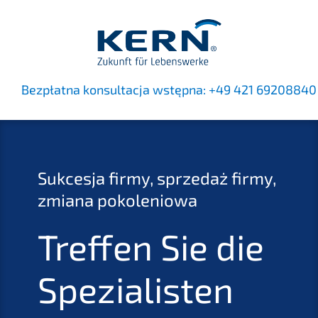
Bezpłat­na konsult­ac­ja wstęp­na:
+49 421 69208840
Sukces­ja firmy, sprze­daż firmy,
zmiana pokoleniowa
Treffen Sie die
Spezia­lis­ten