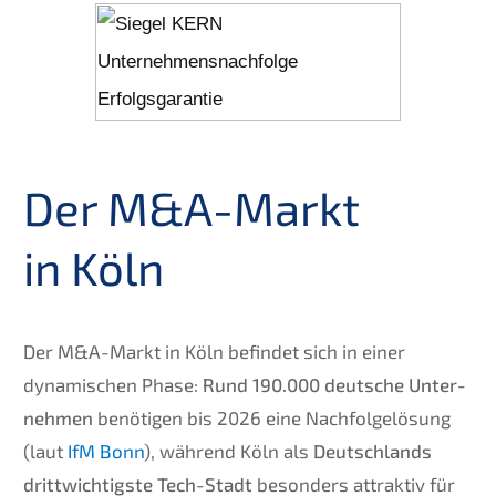
Der M
&
A-Markt
in Köln
Der M
&
A-Markt in Köln befin­det sich in einer
dynami­schen Phase:
Rund 190.000 deutsche Unter­
neh­men
benöti­gen bis 2026 eine Nachfol­ge­lö­sung
(laut
IfM Bonn
), während Köln als
Deutsch­lands
dritt­wich­tigs­te Tech-Stadt
beson­ders attrak­tiv für