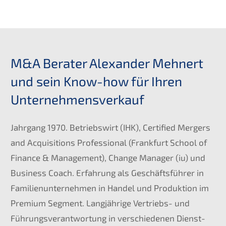
M
&
A Berater Alexan­der Mehnert
und sein Know-how für Ihren
Unternehmensverkauf
Jahrgang 1970. Betriebs­wirt (
IHK
), Certi­fied Mergers
and Acqui­si­ti­ons Profes­sio­nal (Frank­furt School of
Finan­ce
&
Manage­ment), Change Manager (iu) und
Business Coach. Erfah­rung als Geschäfts­füh­rer in
Famili­en­un­ter­neh­men in Handel und Produk­ti­on im
Premi­um Segment. Langjäh­ri­ge Vertriebs- und
Führungs­ver­ant­wor­tung in verschie­de­nen Dienst­