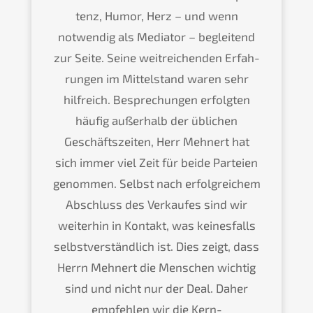
tenz, Humor, Herz – und wenn
notwen­dig als Media­tor – beglei­tend
zur Seite. Seine weitrei­chen­den Erfah­
run­gen im Mittel­stand waren sehr
hilfreich. Bespre­chun­gen erfolg­ten
häufig außer­halb der üblichen
Geschäfts­zei­ten, Herr Mehnert hat
sich immer viel Zeit für beide Partei­en
genom­men. Selbst nach erfolg­rei­chem
Abschluss des Verkau­fes sind wir
weiter­hin in Kontakt, was keines­falls
selbst­ver­ständ­lich ist. Dies zeigt, dass
Herrn Mehnert die Menschen wichtig
sind und nicht nur der Deal. Daher
empfeh­len wir die Kern-