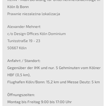
Köln
&
Bonn
Prawnie nieza­leż­na lokalizacja
Alexan­der Mehnert
c/o Design Offices Köln Domini­um
Tunis­stra­ße 19 - 23
50667 Köln
Anfahrt / Stand­ort:
Gegen­über der
IHK
und nur. 5 Gehmi­nu­ten vom Kölner
HBF
(0,5 km),
Flugha­fen Köln/Bonn: 15,2 km und Messe Deutz: 5 km
Öffnungs­zei­ten:
Montag bis Freitag 9:00 bis 17:00 Uhr