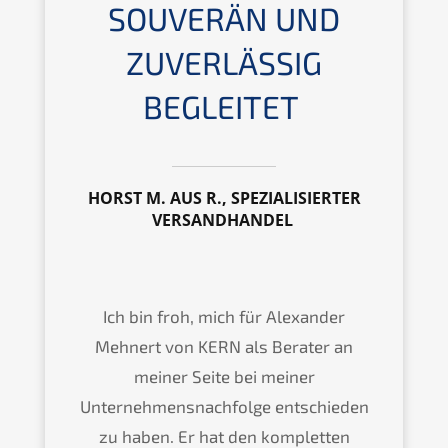
SOUVE­RÄN UND
ZUVER­LÄS­SIG
BEGLEITET
HORST M. AUS R., SPEZIA­LI­SIER­TER
VERSANDHANDEL
Ich bin froh, mich für Alexan­der
Mehnert von
KERN
als Berater an
meiner Seite bei meiner
Unternehmens­nachfolge entschie­den
zu haben. Er hat den komplet­ten