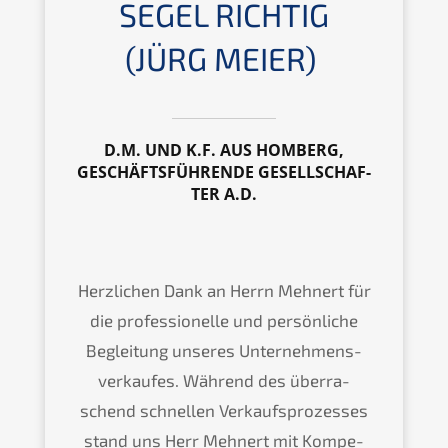
EGEL RICHTIG (
JÜRG MEIER)
D.M. UND K.F. AUS HOMBERG,
GESCHÄFTS­FÜH­REN­DE GESELL­SCHAF­
TER A.D.
Herzli­chen Dank an Herrn Mehnert für
die profes­sio­nel­le und persön­li­che
Beglei­tung unseres Unter­neh­mens­
ver­kau­fes. Während des überra­
schend schnel­len Verkaufs­pro­zes­ses
stand uns Herr Mehnert mit Kompe­