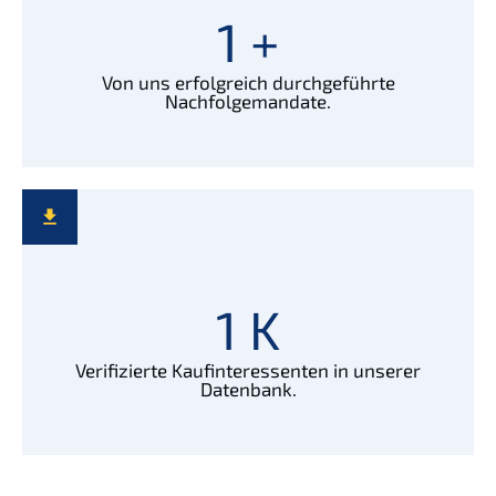
1
+
Von uns erfolg­reich durch­ge­führ­te
Nachfolgemandate.
1
K
Verifi­zier­te Kaufin­ter­es­sen­ten in unserer
Datenbank.