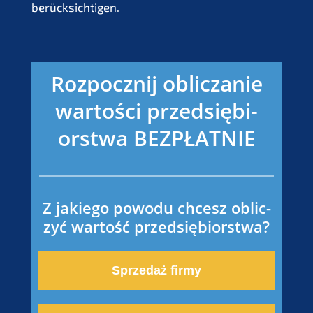
berücksichtigen.
Rozpo­cz­nij oblic­za­nie
wartości przedsię­bi­
orst­wa
BEZPŁATNIE
Z jakie­go powodu chcesz oblic­
zyć wartość przedsiębiorstwa?
Sprze­daż firmy