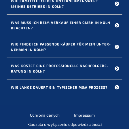
WIE ERMITT­LE ICH DEN UNTER­NEH­MENS­WERT 
MEINES BETRIEBS IN KÖLN?
WAS MUSS ICH BEIM VERKAUF EINER GMBH IN KÖLN 
BEACHTEN?
WIE FINDE ICH PASSEN­DE KÄUFER FÜR MEIN UNTER­
NEH­MEN IN KÖLN?
WAS KOSTET EINE PROFES­SIO­NEL­LE NACHFOL­GE­BE­
RA­TUNG IN KÖLN?
WIE LANGE DAUERT EIN TYPISCHER M
&
A PROZESS?
Ochrona danych
Impres­sum
Klauzu­la o wyłąc­ze­niu odpowiedzialności