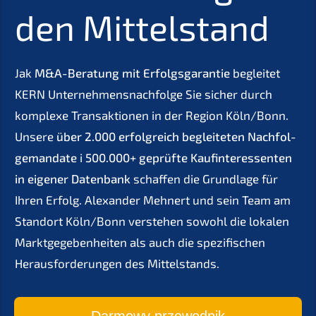
den Mittelstand
Jak
M
&
A-Beratung mit Erfolgs­ga­ran­tie
beglei­tet
KERN
Unternehmens­nachfolge Sie sicher durch
komple­xe Trans­ak­tio­nen in der Region Köln/Bonn.
Unsere
über
2.000 erfolg­reich beglei­te­ten Nachfol­
ge­man­da­te
i
500.000+ geprüf­te Kaufin­ter­es­sen­ten
in eigener Daten­bank
schaf­fen die Grund­la­ge für
Ihren Erfolg. Alexan­der Mehnert und sein Team am
Stand­ort Köln/Bonn verste­hen sowohl die lokalen
Markt­ge­ge­ben­hei­ten als auch die spezi­fi­schen
Heraus­for­de­run­gen des Mittelstands.
Darmo­wy przewodnik