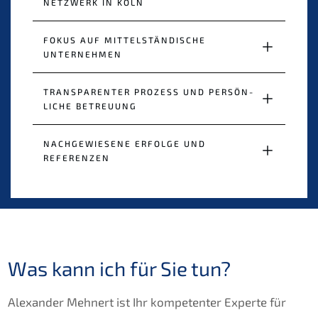
NETZWERK IN KÖLN
FOKUS AUF MITTEL­STÄN­DI­SCHE 
UNTERNEHMEN
TRANS­PA­REN­TER PROZESS UND PERSÖN­
LI­CHE BETREUUNG
NACHGE­WIE­SE­NE ERFOL­GE UND 
REFERENZEN
Was kann ich für Sie tun?
Alexan­der Mehnert ist Ihr kompe­ten­ter Exper­te für