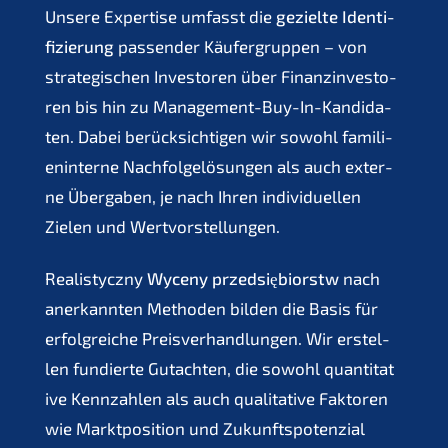
Unsere Exper­ti­se umfasst die
geziel­te Identi­
fi­zie­rung
passen­der Käufer­grup­pen – von
strate­gi­schen Inves­to­ren über Finanz­in­ves­to­
ren bis hin zu Manage­ment-Buy-In-Kandi­da­
ten. Dabei berück­sich­ti­gen wir sowohl famili­
en­in­ter­ne Nachfol­ge­lö­sun­gen als auch exter­
ne Überga­ben, je nach Ihren indivi­du­el­len
Zielen und Wertvorstellungen.
Realis­ty­cz­ny
Wyceny przedsię­bi­orstw
nach
anerkann­ten Metho­den bilden die Basis für
erfolg­rei­che Preis­ver­hand­lun­gen. Wir erstel­
len fundier­te Gutach­ten, die sowohl quanti­ta­t
i­ve Kennzah­len als auch quali­ta­ti­ve Fakto­ren
wie Markt­po­si­ti­on und Zukunfts­po­ten­zi­al