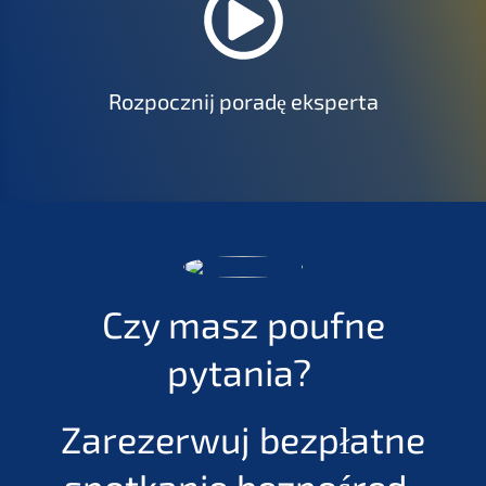
Rozpo­cz­nij poradę eksperta
Czy masz poufne
pytania?
Zarezer­wuj bezpłat­ne