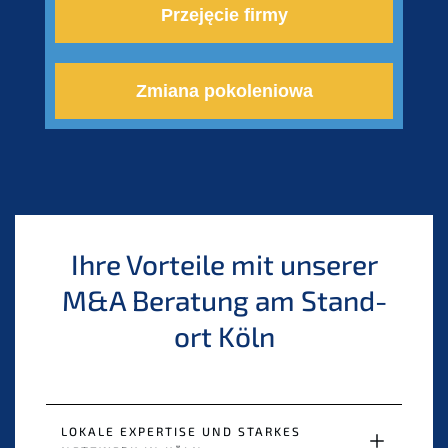
Przejęcie firmy
Zmiana pokolenio­wa
Ihre Vortei­le mit unserer
M
&
A Beratung am Stand­
ort Köln
LOKALE EXPER­TI­SE UND STARKES 