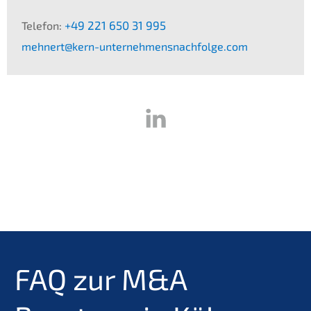
+49 221 650 31 995
T
elefon:
mehnert@kern-unternehmensnachfolge.com
FAQ
zur M
&
A