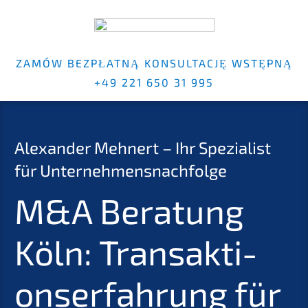
ZAMÓW BEZPŁAT­NĄ KONSULT­AC­JĘ WSTĘP­NĄ
+49 221 650 31 995
Alexan­der Mehnert – Ihr Spezia­list
für Unternehmensnachfolge
M
&
A Beratung
Köln: Trans­ak­ti­
ons­er­fah­rung für