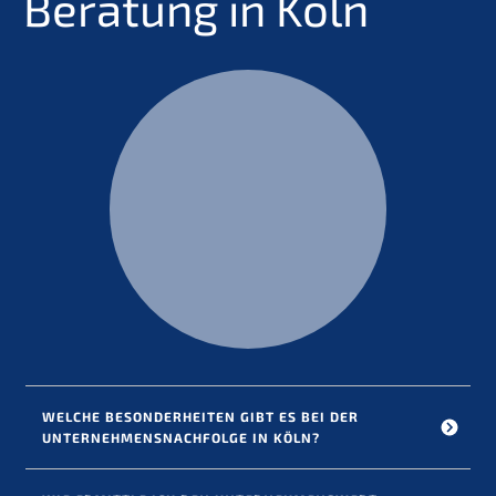
Beratung in Köln
WELCHE BESON­DER­HEI­TEN GIBT ES BEI DER 
UNTERNEHMENS­NACHFOLGE IN KÖLN?