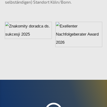
selbstän­di­gen) Stand­ort Köln/Bonn.