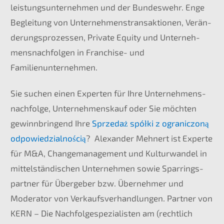
leis­tungs­un­ter­neh­men und der Bundes­wehr. Enge
Beglei­tung von Unter­neh­mens­trans­ak­tio­nen, Verän­
de­rungs­pro­zes­sen, Priva­te Equity und Unter­neh­
mens­nach­fol­gen in Franchise- und
Familienunternehmen.
Sie suchen einen Exper­ten für Ihre Unternehmens­
nachfolge, Unter­nehmens­kauf oder Sie möchten
gewinn­brin­gend Ihre
Sprze­daż spółki z ogranic­zoną
odpowied­zi­al­nością
? Alexan­der Mehnert ist Exper­te
für M
&
A, Change­ma­nage­ment und Kultur­wan­del in
mittel­stän­di­schen Unter­neh­men sowie Sparrings­
part­ner für Überge­ber bzw. Überneh­mer und
Modera­tor von Verkaufs­ver­hand­lun­gen. Partner von
KERN
– Die Nachfolge­spezialisten am (recht­lich