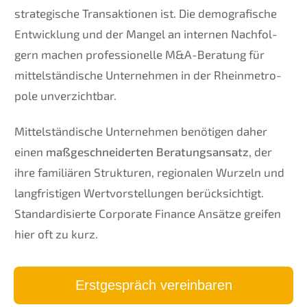
strate­gi­sche Trans­ak­tio­nen ist. Die demogra­fi­sche
Entwick­lung und der Mangel an inter­nen Nachfol­
gern machen profes­sio­nel­le M
&
A-Beratung für
mittel­stän­di­sche Unter­neh­men in der Rhein­me­tro­
po­le unverzichtbar.
Mittel­stän­di­sche Unter­neh­men benöti­gen daher
einen
maßge­schnei­der­ten Beratungs­an­satz
, der
ihre familiä­ren Struk­tu­ren, regio­na­len Wurzeln und
langfris­ti­gen Wertvor­stel­lun­gen berück­sich­tigt.
Standar­di­sier­te Corpo­ra­te Finan­ce Ansät­ze greifen
hier oft zu kurz.
Erstge­spräch vereinbaren