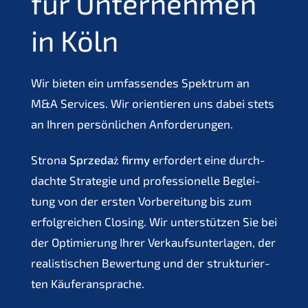
für Unter­neh­men
in Köln
Wir bieten ein umfas­sen­des Spektrum an
M
&
A Services. Wir orien­tie­ren uns dabei stets
an Ihren persön­li­chen Anforderungen.
Strona
Sprze­daż firmy
erfor­dert eine durch­
dach­te Strate­gie und profes­sio­nel­le Beglei­
tung von der ersten Vorbe­rei­tung bis zum
erfolg­rei­chen Closing. Wir unter­stüt­zen Sie bei
der Optimie­rung Ihrer Verkaufs­un­ter­la­gen, der
realis­ti­schen Bewer­tung und der struk­tu­rier­
ten Käuferansprache.