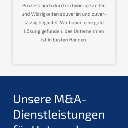
Prozess auch durch schwie­ri­ge Zeiten
und Widrig­kei­ten souve­rän und zuver­
läs­sig beglei­tet. Wir haben eine gute
Lösung gefun­den, das Unter­neh­men
ist in besten Händen.
Unsere M
&
A-
Dienstleistungen