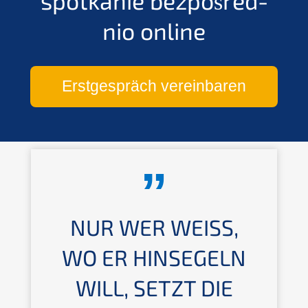
spotka­nie bezpoś­red­
nio online
Erstge­spräch vereinbaren
NUR WER WEISS, W
O ER HINSE­GELN W
ILL, SETZT DIE S