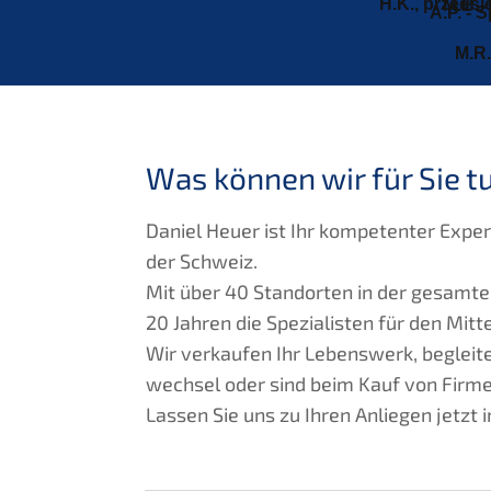
H.K., przedsię
M.B., 
A.P. - 
M.R.
Was können wir für Sie t
Daniel Heuer ist Ihr kompe­ten­ter Expe
der Schweiz.
Mit über 40 Stand­or­ten in der gesam­
20 Jahren die Spezia­lis­ten für den Mitte
Wir verkau­fen Ihr Lebens­werk, beglei­te
wechsel oder sind beim Kauf von Firmen
Lassen Sie uns zu Ihren Anlie­gen jetz