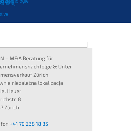
ionstechnologie
erskiej
lekarskiej
motive
RN
– M
&
A Beratung für
ernehmens­nachfolge
&
Unter­
mens­verkauf Zürich
nie nieza­leż­na lokali­zac­ja
iel Heuer
richstr. 8
7 Zürich
efon
+41 79 238 18 35