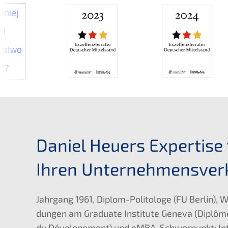
Daniel Heuers Exper­ti­se 
Ihren Unternehmensver
Jahrgang 1961, Diplom-Polito­lo­ge (
FU
Berlin), W
dun­gen am Gradua­te Insti­tu­te Geneva (Diplô­
du Dévelo­pe­ment) und eMBA, Schwer­punkt: Inter