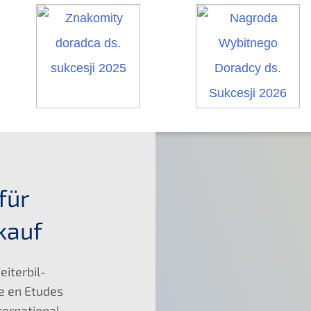
für
kauf
eiter­bil­
me en Etudes
­na­tio­nal