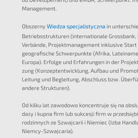
Management.
Obszer­ny
Wiedza specja­lis­ty­cz­na
in unter­schie
Betriebs­struk­tu­ren (inter­na­tio­na­le Gross­bank,
Verbän­de, Projekt­ma­nage­ment inklu­si­ve Start
geogra­fi­sche Schwer­punk­te (Afrika, Latein­ame
Europa). Erfol­ge und Erfah­run­gen in der Projek
zung (Konzept­ent­wick­lung, Aufbau und Promo­ti
Leitung und Beglei­tung, Abschluss bzw. Überfü
andere Strukturen).
Od kilku lat zawodo­wo koncen­tru­je się na obsł
daży i kupna firm lub sukces­ji firm w przedsię­b
rodzin­nych ze Szwaj­ca­rii i Niemiec (Izba Handl
Niemcy-Szwajcaria).