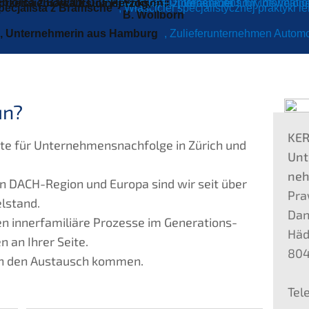
­bior­ca z Bawarii,
, Inhaber eines Unter­neh­mens für Informat
przedsię­bior­ca z Dolnej Saksonii,
Ursula Herzog,
, Fizjoterapeuta
, Właści­ciel firmy dewelop
Specja­lis­ta z Bramsche
, Właści­ciel specja­lis­ty­cz­nej prakty­ki 
B. Wollborn
, Unter­neh­me­rin aus Hamburg
, Zulie­fer­un­ter­neh­men Auto
un?
KE
r­te für Unternehmens­nachfolge in Zürich und
Unt
neh
ten DACH-Region und Europa sind wir seit über
Praw
l­stand.
Dan
n inner­fa­mi­liä­re Prozes­se im Generations­
Häd
 an Ihrer Seite.
804
t in den Austausch kommen.
Tel