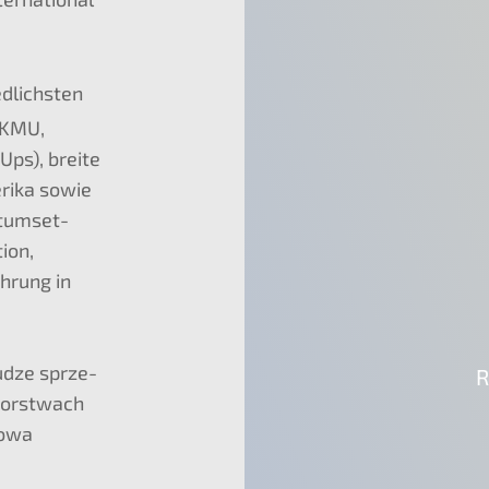
d­lichs­ten
KMU
,
 Ups), breite
­ri­ka sowie
t­um­set­
­on,
h­rung in
ud­ze sprze­
R
i­orst­wach
o­wa