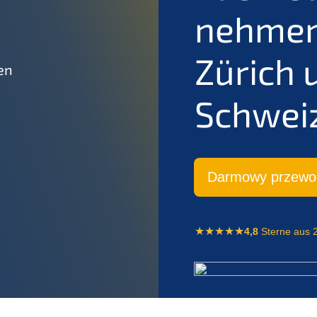
nehmens
Zürich 
en
Schwei
Darmo­wy przewo
4,8
Sterne aus 2