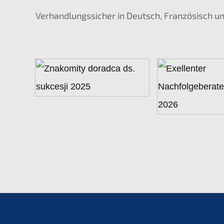
Verhand­lungs­si­cher in Deutsch, Franzö­sisch u