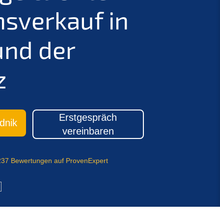
­verkauf in
und der
z
Erstge­spräch
dnik
vereinbaren
37 Bewer­tun­gen auf ProvenExpert