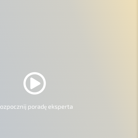
ozpo­cz­nij poradę eksperta