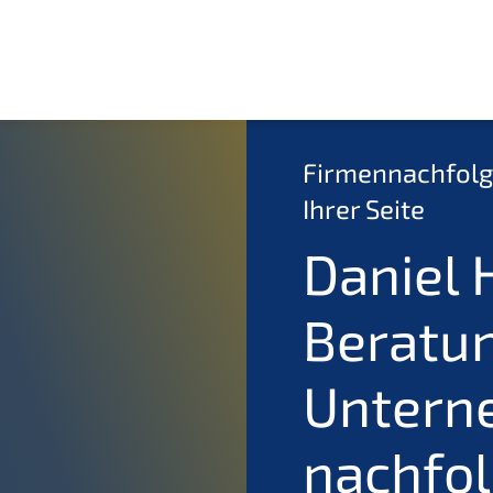
Firmen­nach­fol
Ihrer Seite
Daniel 
Beratun
Untern
nachfo