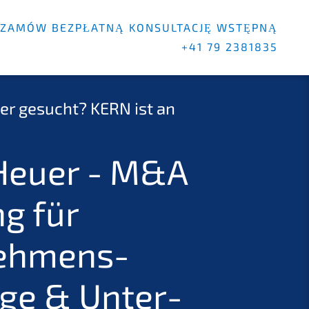
ZAMÓW BEZPŁAT­NĄ KONSULT­AC­JĘ WSTĘP­NĄ
+41 79 2381835
­ger gesucht?
KERN
ist an
Heuer - M
&
A
g für
ehmens­
lge
&
Unter­