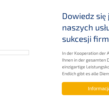
Dowiedz się 
naszych usłu
sukces­ji firm
In der Koope­ra­ti­on de
Ihnen in der gesam­ten 
einzig­ar­ti­ge Leistungs­ko
Endlich gibt es alle Dien
Infor­mac­