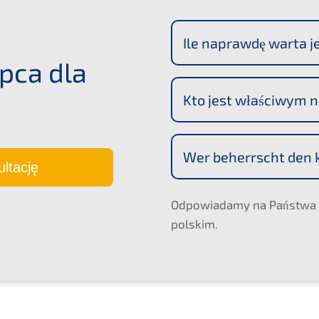
Ile napraw­dę warta j
pca dla
Kto jest właści­wym 
Wer beherrscht den 
ltację
Odpowia­da­my na Państ­wa 
polskim.