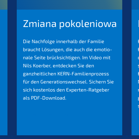
Zmiana pokolenio­wa
Die Nachfol­ge inner­halb der Familie
braucht Lösun­gen, die auch die emotio­
na­le Seite brück­sich­ti­gen. Im Video mit
Nils Koerber, entde­cken Sie den
ganzheit­li­chen KERN-Famili­en­pro­zess
für den Generations­wechsel. Sichern Sie
sich kosten­los den Exper­ten-Ratge­ber
als PDF-Download.
Dowiedz się więcej