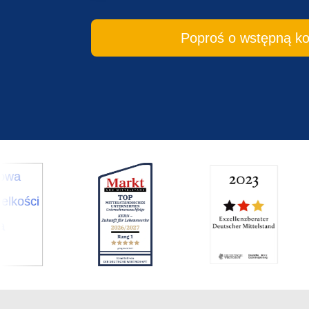
Poproś o wstęp­ną ko