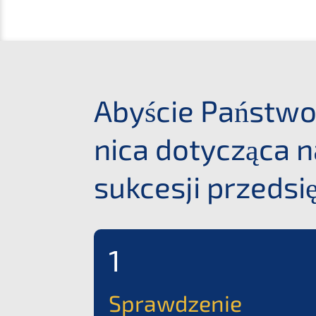
Abyście Państ­wo 
ni­ca dotyc­zą­ca
sukces­ji przeds
1
Sprawd­ze­nie