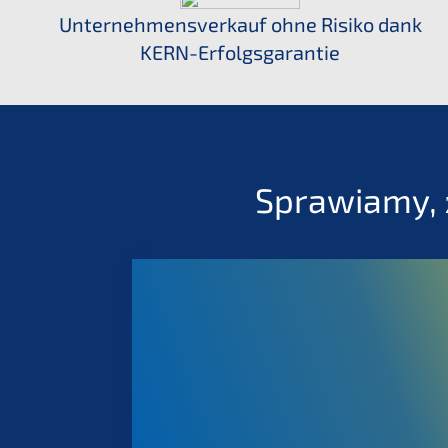
U
nterneh­mens­ver­kauf ohne Risiko dank
KERN-Erfolgsgarantie
Sprawia­my, 