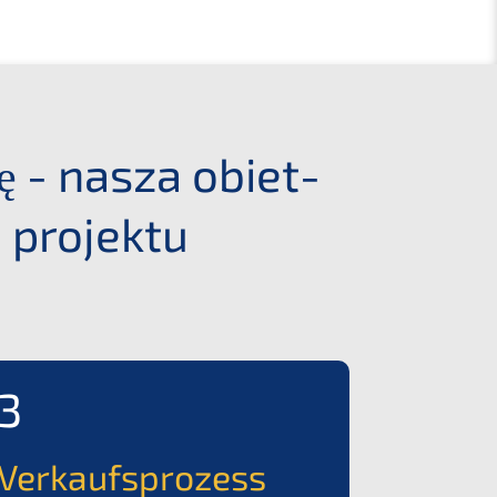
ję - nasza obiet­
e projektu
3
Verkaufs­pro­zess