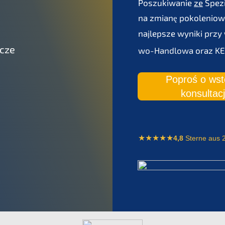
Poszu­ki­wa­nie
ze
Spezia
na zmianę pokolenio­w
najlepsze wyniki przy
wcze
wo-Handlo­wa
oraz
K
Poproś o wst
konsultac
4,8
Sterne aus 2