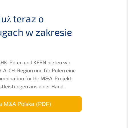
już teraz o
gach w zakre­sie
r AHK-Polen und
KERN
bieten wir
D-A-CH-Region und für Polen eine
m­bi­na­ti­on für Ihr M
&
A-Projekt.
st­leis­tun­gen aus einer Hand.
ja M
&
A Polska (
PDF
)