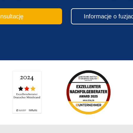
nsultację
Infor­mac­je o fuzj