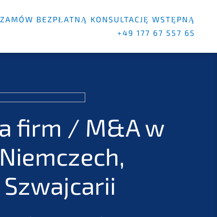
ZAMÓW BEZPŁAT­NĄ KONSULT­AC­JĘ WSTĘP­NĄ
+49 177 67 557 65
ja firm / M
&
A w
 Niemc­zech,
i Szwajcarii