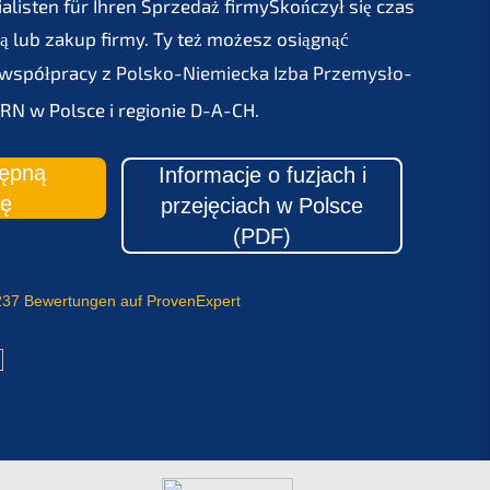
­lis­ten für Ihren
Sprze­daż firmy
Skońc­zył się czas
ą lub zakup firmy. Ty też możesz osiągnąć
 współpra­cy z
Polsko-Niemie­cka Izba Przemysło­
ERN
w Polsce i regio­nie D-A-CH.
ęp­ną
Infor­mac­je o fuzjach i
ję
przejęciach w Polsce
(
PDF
)
37 Bewer­tun­gen auf ProvenExpert