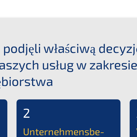
podję­li właści­wą decyz­
 naszych usług w zakre­si
iębiorstwa
2
Unter­neh­mens­be­