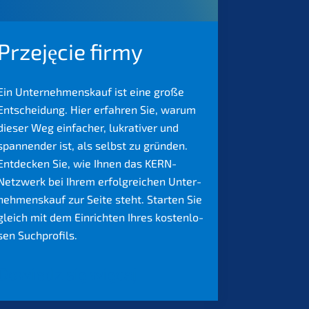
Przejęcie firmy
Ein Unter­nehmens­kauf ist eine große
Entschei­dung. Hier erfah­ren Sie, warum
dieser Weg einfa­cher, lukra­ti­ver und
spannen­der ist, als selbst zu gründen.
Entde­cken Sie, wie Ihnen das KERN-
Netzwerk bei Ihrem erfolg­rei­chen Unter­
nehmens­kauf zur Seite steht. Starten Sie
gleich mit dem Einrich­ten Ihres kosten­lo­
sen Suchprofils.
Dowiedz się więcej