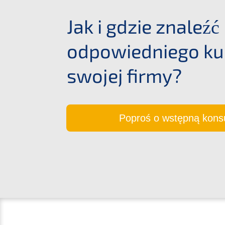
Jak i gdzie znaleźć
odpowied­nie­go ku
swojej firmy?
Poproś o wstęp­ną konsu