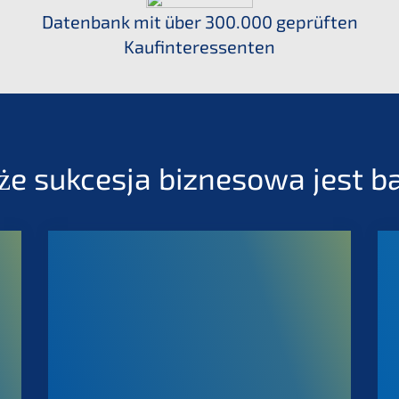
Daten­bank mit über 300.000 geprüf­ten
Kaufinteressenten
że sukces­ja bizne­so­wa jest 