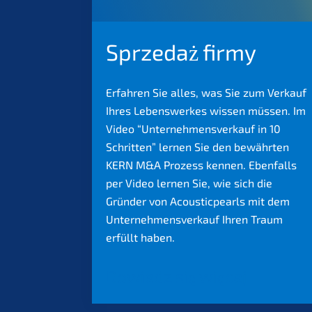
Sprze­daż firmy
Erfah­ren Sie alles, was Sie zum Verkauf
Ihres Lebens­werkes wissen müssen. Im
Video “Unter­nehmens­verkauf in 10
Schrit­ten” lernen Sie den bewähr­ten
KERN
M
&
A Prozess kennen. Ebenfalls
per Video lernen Sie, wie sich die
Gründer von Acoustic­pearls mit dem
Unter­nehmens­verkauf Ihren Traum
erfüllt haben.
Dowiedz się więcej