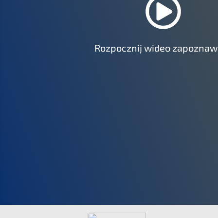
Rozpo­cz­nij wideo zapozna