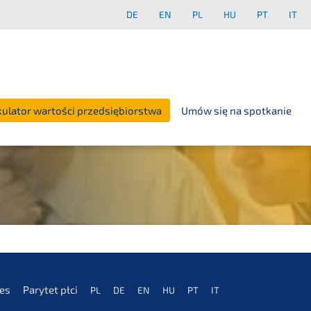
DE
EN
PL
HU
PT
IT
kulator wartości przedsiębiorstwa
Umów się na spotkanie
es
Parytet płci
PL
DE
EN
HU
PT
IT