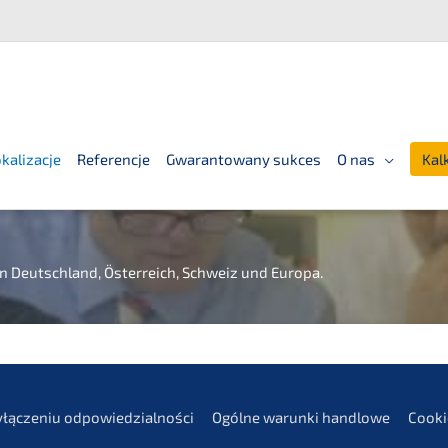
kalizacje
Referencje
Gwarantowany sukces
O nas
Kal
in Deutsch­land, Öster­reich, Schweiz und Europa.
yłąc­ze­niu odpowiedzialności
Ogólne warun­ki handlowe
Cooki