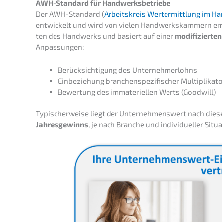
AWH-Standard für Handwerksbetriebe
Der AWH-Standard (
Arbeits­kreis Wertermitt­lung im H
entwi­ckelt und wird von vielen Handwerks­kam­mern empf
ten des Handwerks und basiert auf einer
modifi­zier­te
Anpassungen:
Berück­sich­ti­gung des Unternehmerlohns
Einbe­zie­hung branchen­spe­zi­fi­scher Multiplikat
Bewer­tung des immate­ri­el­len Werts (Goodwill)
Typischer­wei­se liegt der Unter­neh­mens­wert nach di
Jahres­ge­winns
, je nach Branche und indivi­du­el­ler Situ