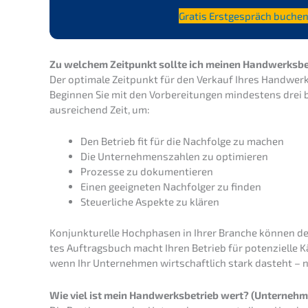
Gratis Erstge­spräch buche
Zu welchem Zeitpunkt sollte ich meinen Handwerks­be
Der optima­le Zeitpunkt für den Verkauf Ihres Handwerks­be
Begin­nen Sie mit den Vorbe­rei­tun­gen mindes­tens drei 
ausrei­chend Zeit, um:
Den Betrieb fit für die Nachfol­ge zu machen
Die Unter­neh­mens­zah­len zu optimieren
Prozes­se zu dokumentieren
Einen geeig­ne­ten Nachfol­ger zu finden
Steuer­li­che Aspek­te zu klären
Konjunk­tu­rel­le Hochpha­sen in Ihrer Branche können den
tes Auftrags­buch macht Ihren Betrieb für poten­zi­el­le K
wenn Ihr Unter­neh­men wirtschaft­lich stark dasteht – 
Wie viel ist mein Handwerks­be­trieb wert? (Unter­neh­m