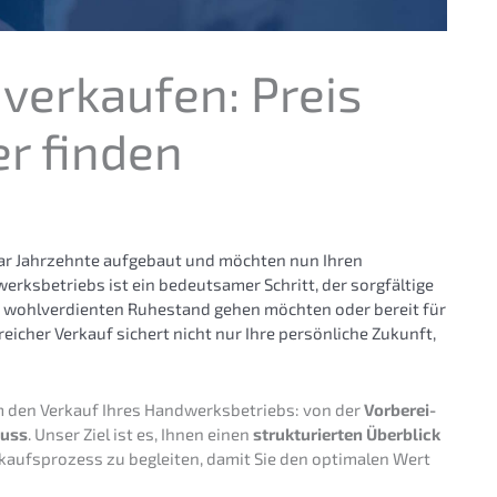
verkau­fen: Preis
r finden
ar Jahrzehn­te aufge­baut und möchten nun Ihren
s­be­triebs ist ein bedeut­sa­mer Schritt, der sorgfäl­ti­ge
en wohlver­dien­ten Ruhestand gehen möchten oder bereit für
­rei­cher Verkauf sichert nicht nur Ihre persön­li­che Zukunft,
um den Verkauf Ihres Handwerks­be­triebs: von der
Vorbe­rei­
luss
. Unser Ziel ist es, Ihnen einen
struk­tu­rier­ten Überblick
kaufs­pro­zess zu beglei­ten, damit Sie den optima­len Wert