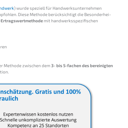
andwerk
) wurde spezi­ell für Handwerks­un­ter­neh­men
oh­len. Diese Metho­de berück­sich­tigt die Beson­der­hei­
n Ertrags­wert­me­tho­de
mit handwerks­spe­zi­fi­schen
oren
eser Metho­de zwischen dem
3- bis 5-fachen des berei­nig­ten
ation.