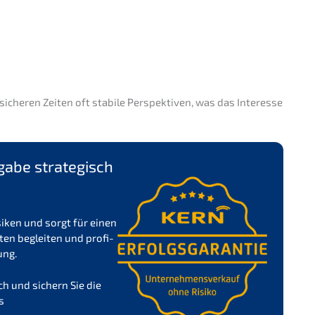
che­ren Zeiten oft stabi­le Perspek­ti­ven, was das Inter­es­se
ga­be strate­gisch
isiken und sorgt für einen
ten beglei­ten und profi­
ung.
äch und sichern Sie die
s