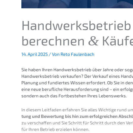
Handwerks­be­trieb 
berech­nen
Käufe
&
14. April 2025
/ Von
Reto Faulenbach
Sie haben Ihren Handwerks­be­trieb über Jahre oder sog
Handwerks­be­trieb verkau­fen? Der Verkauf eines Handwerk
Planung und fundier­tes Wissen erfor­dert. Ob Sie in d
eine neue beruf­li­che Heraus­for­de­rung sind – ein erfolg
sondern auch das Fortbe­stehen Ihres Lebenswerks.
In diesem Leitfa­den erfah­ren Sie alles Wichti­ge rund 
tung und Bewer­tung bis hin zum erfolg­rei­chen Absch
zu verschaf­fen und Sie Schritt für Schritt durch den Ver
für Ihren Betrieb erzie­len können.