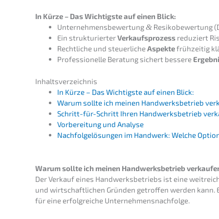
In Kürze – Das Wichtigs­te auf einen Blick:
Unter­neh­mens­be­wer­tung
&
Resiko­be­wer­tung (
Ein struk­tu­rier­ter
Verkaufs­pro­zess
reduziert Ris
Recht­li­che und steuer­li­che
Aspek­te
frühzei­tig kl
Profes­sio­nel­le Beratung sichert besse­re
Ergeb­n
Inhalts­ver­zeich­nis
In Kürze – Das Wichtigs­te auf einen Blick:
Warum sollte ich meinen Handwerks­be­trieb ver
Schritt-für-Schritt Ihren Handwerks­be­trieb ver
Vorbe­rei­tung und Analyse
Nachfol­ge­lö­sun­gen im Handwerk: Welche Optio
Warum sollte ich meinen Handwerks­be­trieb verkaufe
Der Verkauf eines Handwerks­be­triebs ist eine weitrei­ch
und wirtschaft­li­chen Gründen getrof­fen werden kann. 
für eine erfolg­rei­che Unternehmensnachfolge.