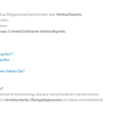
Due Dilige­cence) bestim­men den
Verkaufs­preis
.
iken.
ären.
is­se
&
(meist) höheren Verkaufs­preis
.
kaufen?
kaufen
­nen haben Sie?
n?
en­de Entschei­dung, die aus verschie­de­nen persön­li­chen
Ein
struk­tu­rier­ter Überga­be­pro­zess
ist dabei entschei­dend