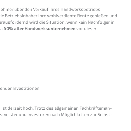
neh­mer über den Verkauf ihres Handwerks­be­triebs
e Betriebs­in­ha­ber ihre wohlver­dien­te Rente genie­ßen und
aus­for­dernd wird die Situa­ti­on, wenn kein Nachfol­ger in
wa
40% aller Handwerks­un­ter­neh­men
vor dieser
d
en­der Investitionen
 ist derzeit hoch. Trotz des allge­mei­nen Fachkräf­te­man­
s­meis­ter und Inves­to­ren nach Möglich­kei­ten zur Selbst­