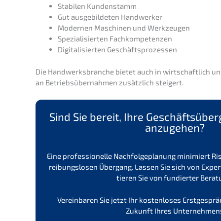
Stabi­len Kundenstamm
Gut ausge­bil­de­ten Handwerker
Moder­nen Maschi­nen und Werkzeugen
Spezia­li­sier­ten Fachkompetenzen
Digita­li­sier­ten Geschäftsprozessen
Die Handwerks­bran­che bietet auch in wirtschaft­lich unsi
an Betriebs­über­nah­men zusätz­lich steigert.
Sind Sie bereit, Ihre Geschäfts­über­
anzugehen?
Eine profes­sio­nel­le Nachfol­ge­pla­nung minimiert R
reibungs­lo­sen Übergang. Lassen Sie sich von Exper­
tie­ren Sie von fundier­ter Berat
Verein­ba­ren Sie jetzt Ihr kosten­lo­ses Erstge­spr
Zukunft Ihres Unternehmen