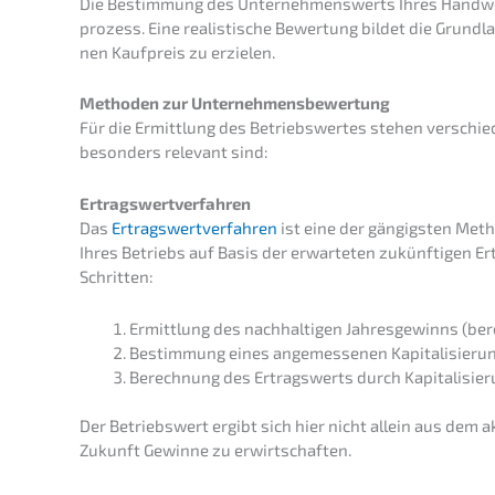
Die Bestim­mung des Unter­neh­mens­werts Ihres Handwerk
pro­zess. Eine realis­ti­sche Bewer­tung bildet die Grund­
nen Kaufpreis zu erzielen.
Metho­den zur Unternehmensbewertung
Für die Ermitt­lung des Betriebs­wer­tes stehen verschie­
beson­ders relevant sind:
Ertrags­wert­ver­fah­ren
Das
Ertrags­wert­ver­fah­ren
ist eine der gängigs­ten Met
Ihres Betriebs auf Basis der erwar­te­ten zukünf­ti­gen Er
Schritten:
Ermitt­lung des nachhal­ti­gen Jahres­ge­winns (bere
Bestim­mung eines angemes­se­nen Kapitalisieru
Berech­nung des Ertrags­werts durch Kapita­li­sie­
Der Betriebs­wert ergibt sich hier nicht allein aus dem a
Zukunft Gewin­ne zu erwirtschaften.