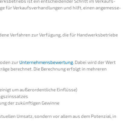
s­be­triebs ist ein entschei­den­der Schritt im Verkaufs­
la­ge für Verkaufs­ver­hand­lun­gen und hilft, einen angemes­se­
de­ne Verfah­ren zur Verfü­gung, die für Handwerks­be­trie­be
ho­den zur
Unter­neh­mens­be­wer­tung
. Dabei wird der Wert
trä­ge berech­net. Die Berech­nung erfolgt in mehre­ren
i­nigt um außer­or­dent­li­che Einflüsse)
ngszinssatzes
rung der zukünf­ti­gen Gewinne
ktuel­len Umsatz, sondern vor allem aus dem Poten­zi­al, in