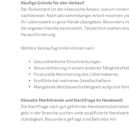
Häufi­ge Gründe für den Verkauf
Der Ruhestand ist der klassi­sche Anlass, warum Unter­
nachden­ken. Nach jahrzehn­te­lan­ger Arbeit möchten viel
ihr Lebens­werk in gute Hände überge­ben. Beson­ders her
der eigenen Familie bereit­steht. Tatsäch­lich stehen et
Herausforderung.
Weite­re Verkaufs­grün­de können sein:
Gesund­heit­li­che Einschränkungen
Neuori­en­tie­rung in einem anderen Tätigkeitsfel
Finan­zi­el­le Absiche­rung des Lebensabends
Konflik­te bei mehre­ren Gesellschaftern
Mangeln­de Wettbe­werbs­fä­hig­keit aufgrund fehl
Aktuel­le Markt­trends und Nachfra­ge im Handwerk
Die Nachfra­ge nach gut geführ­ten Handwerks­be­trie­ben
gels in der Branche suchen viele quali­fi­zier­te Handwerk
stän­dig­keit. Beson­ders gefragt sind Betrie­be mit: