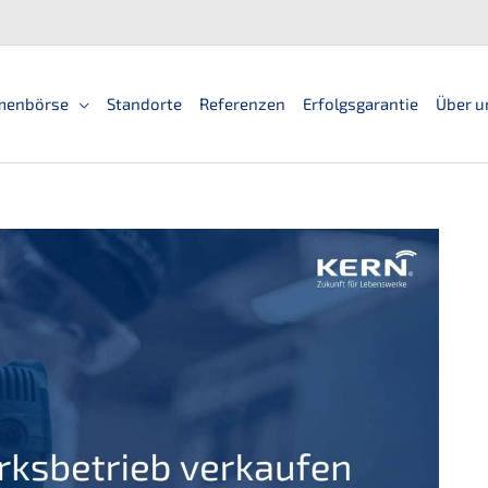
men­bör­se
Standorte
Referen­zen
Erfolgs­ga­ran­tie
Über u