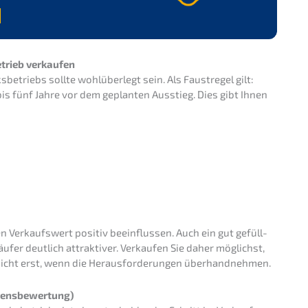
n
­trieb verkaufen
­triebs sollte wohlüber­legt sein. Als Faust­re­gel gilt:
bis fünf Jahre vor dem geplan­ten Ausstieg. Dies gibt Ihnen
 Verkaufs­wert positiv beein­flus­sen. Auch ein gut gefüll­
äufer deutlich attrak­ti­ver. Verkau­fen Sie daher möglichst,
nicht erst, wenn die Heraus­for­de­run­gen überhandnehmen.
ens­be­wer­tung)