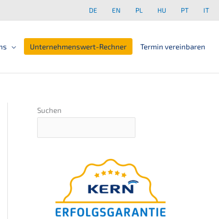
DE
EN
PL
HU
PT
IT
ns
Unter­neh­mens­wert-Rechner
Termin verein­ba­ren
Suchen