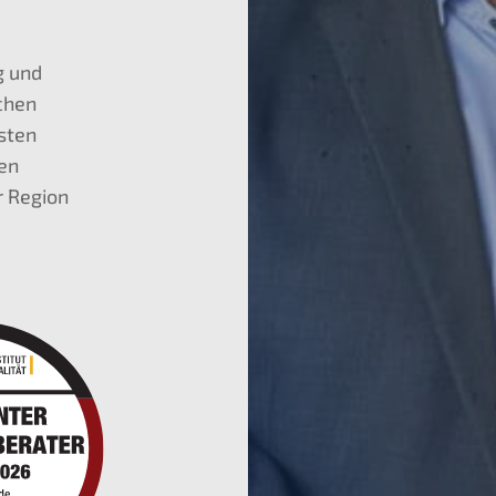
g und
ichen
hsten
ten
r Region