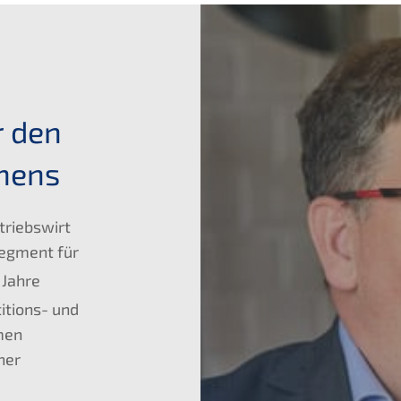
r den
mens
triebswirt
segment für
 Jahre
itions- und
men
her