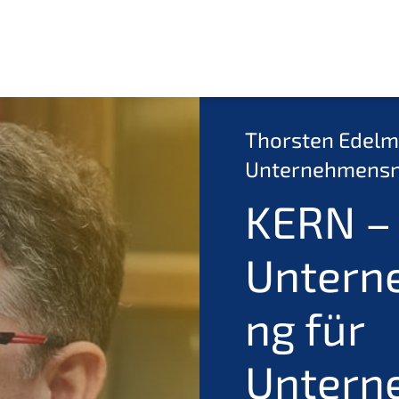
Thorsten Edelm
Unternehmensna
KERN –
Untern
ng für
Untern