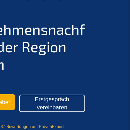
ehmensnachf
 der Region
n
Erstgespräch
eber
vereinbaren
237 Bewertungen auf ProvenExpert