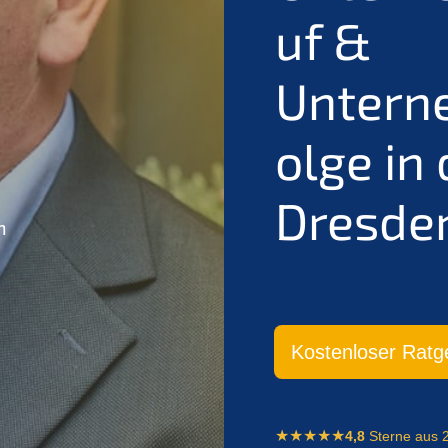
uf &
Untern
olge in
Dresde
n
Kostenloser Ratg
4,8
Sterne aus 