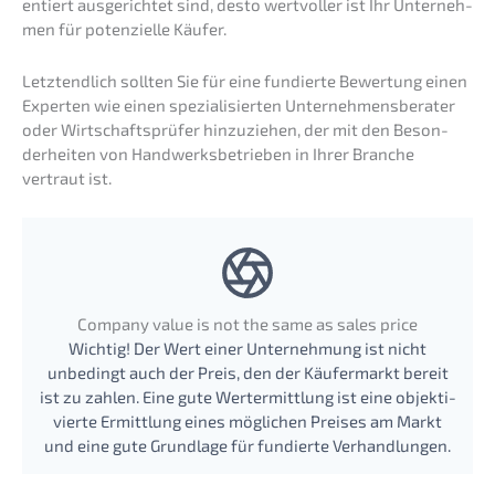
en­tiert ausge­rich­tet sind, desto wertvol­ler ist Ihr Unter­neh­
men für poten­zi­el­le Käufer.
Letzt­end­lich sollten Sie für eine fundier­te Bewer­tung einen
Exper­ten wie einen spezia­li­sier­ten Unter­neh­mens­be­ra­ter
oder Wirtschafts­prü­fer hinzu­zie­hen, der mit den Beson­
der­hei­ten von Handwerks­be­trie­ben in Ihrer Branche
vertraut ist.
Compa­ny value is not the same as sales price
Wichtig! Der Wert einer Unter­neh­mung ist nicht
unbedingt auch der Preis, den der Käufer­markt bereit
ist zu zahlen. Eine gute Wertermitt­lung ist eine objek­ti­
vier­te Ermitt­lung eines mögli­chen Preises am Markt
und eine gute Grund­la­ge für fundier­te Verhandlungen.