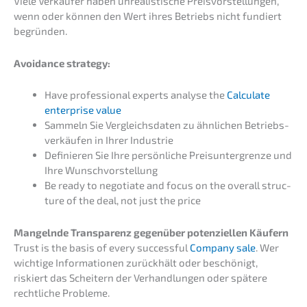
Viele Verkäu­fer haben unrea­lis­ti­sche Preis­vor­stel­lun­gen,
wenn oder können den Wert ihres Betriebs nicht fundiert
begründen.
Avoid­ance strategy:
Have profes­sio­nal experts analy­se the
Calcu­la­te
enter­pri­se value
Sammeln Sie Vergleichs­da­ten zu ähnli­chen Betriebs­
ver­käu­fen in Ihrer Industrie
Definie­ren Sie Ihre persön­li­che Preis­un­ter­gren­ze und
Ihre Wunschvorstellung
Be ready to negotia­te and focus on the overall struc­
tu­re of the deal, not just the price
Mangeln­de Trans­pa­renz gegen­über poten­zi­el­len Käufern
Trust is the basis of every successful
Compa­ny sale
. Wer
wichti­ge Infor­ma­tio­nen zurück­hält oder beschö­nigt,
riskiert das Schei­tern der Verhand­lun­gen oder späte­re
recht­li­che Probleme.