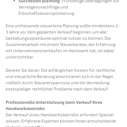
Succes­si­on planning
: Frühzei­ti­ge Überle­gun­gen zur
Vermö­gens­nach­fol­ge und
Erbschaftsteueroptimierung
Eine umfas­sen­de steuer­li­che Planung sollte mindes­tens 2-
3 Jahre vor dem geplan­ten Verkauf begin­nen, um alle
Gestal­tungs­spiel­räu­me optimal nutzen zu können. Die
Zusam­men­ar­beit mit einem Steuer­be­ra­ter, der Erfah­rung
mit Unter­neh­mens­ver­käu­fen im Handwerk hat, ist dabei
unverzichtbar.
Denken Sie daran: Die anfäng­li­chen Kosten für recht­li­che
und steuer­li­che Beratung amorti­sie­ren sich in der Regel
vielfach durch Steuer­erspar­nis­se und die Vermei­dung
kostspie­li­ger recht­li­cher Proble­me nach dem Verkauf.
Profes­sio­nel­le Unter­stüt­zung beim Verkauf Ihres
Handwerksbetriebs
Der Verkauf eines Handwerks­be­triebs erfor­dert Spezi­al­
wis­sen. Erfah­re­ne Exper­ten können Ihnen entschei­den­de
Vortei­le verschaffen.