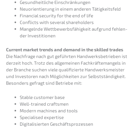
Gesund­heit­li­che Einschränkungen
Neuori­en­tie­rung in einem anderen Tätigkeitsfeld
Finan­cial securi­ty for the end of life
Conflicts with several shareholders
Mangeln­de Wettbe­werbs­fä­hig­keit aufgrund fehlen­
der Investitionen
Current market trends and demand in the skilled trades
Die Nachfra­ge nach gut geführ­ten Handwerks­be­trie­ben ist
derzeit hoch. Trotz des allge­mei­nen Fachkräf­te­man­gels in
der Branche suchen viele quali­fi­zier­te Handwerks­meis­ter
und Inves­to­ren nach Möglich­kei­ten zur Selbst­stän­dig­keit.
Beson­ders gefragt sind Betrie­be mit:
Stable custo­mer base
Well-trained craft­smen
Modern machi­nes and tools
Specia­li­sed expertise
Digita­li­sier­ten Geschäftsprozessen