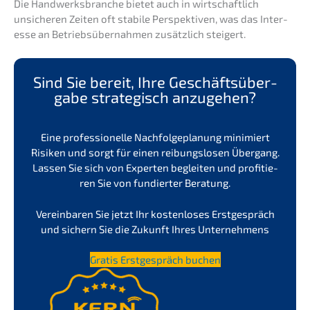
Die Handwerks­bran­che bietet auch in wirtschaft­lich
unsiche­ren Zeiten oft stabi­le Perspek­ti­ven, was das Inter­
es­se an Betriebs­über­nah­men zusätz­lich steigert.
Sind Sie bereit, Ihre Geschäfts­über­
ga­be strate­gisch anzugehen?
Eine profes­sio­nel­le Nachfol­ge­pla­nung minimiert
Risiken und sorgt für einen reibungs­lo­sen Übergang.
Lassen Sie sich von Exper­ten beglei­ten und profi­tie­
ren Sie von fundier­ter Beratung.
Verein­ba­ren Sie jetzt Ihr kosten­lo­ses Erstge­spräch
und sichern Sie die Zukunft Ihres Unternehmens
Gratis Erstge­spräch buchen