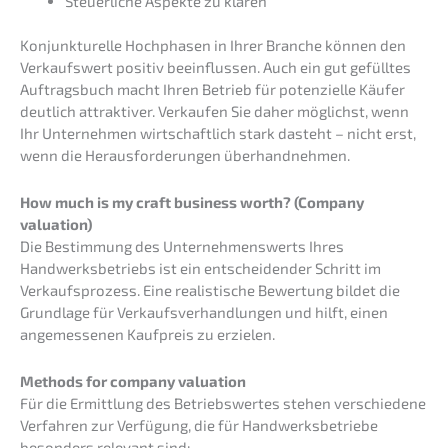
Steuer­li­che Aspek­te zu klären
Konjunk­tu­rel­le Hochpha­sen in Ihrer Branche können den
Verkaufs­wert positiv beein­flus­sen. Auch ein gut gefüll­tes
Auftrags­buch macht Ihren Betrieb für poten­zi­el­le Käufer
deutlich attrak­ti­ver. Verkau­fen Sie daher möglichst, wenn
Ihr Unter­neh­men wirtschaft­lich stark dasteht – nicht erst,
wenn die Heraus­for­de­run­gen überhandnehmen.
How much is my craft business worth? (Compa­ny
valuation)
Die Bestim­mung des Unter­neh­mens­werts Ihres
Handwerks­be­triebs ist ein entschei­den­der Schritt im
Verkaufs­pro­zess. Eine realis­ti­sche Bewer­tung bildet die
Grund­la­ge für Verkaufs­ver­hand­lun­gen und hilft, einen
angemes­se­nen Kaufpreis zu erzielen.
Methods for compa­ny valuation
Für die Ermitt­lung des Betriebs­wer­tes stehen verschie­de­ne
Verfah­ren zur Verfü­gung, die für Handwerks­be­trie­be
beson­ders relevant sind: