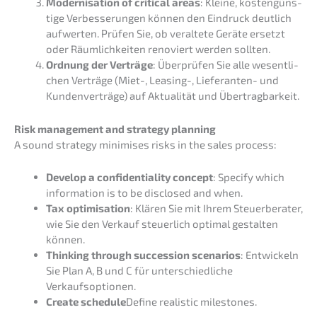
Moder­ni­sa­ti­on of criti­cal areas
: Kleine, kosten­güns­
ti­ge Verbes­se­run­gen können den Eindruck deutlich
aufwer­ten. Prüfen Sie, ob veral­te­te Geräte ersetzt
oder Räumlich­kei­ten renoviert werden sollten.
Ordnung der Verträ­ge
: Überprü­fen Sie alle wesent­li­
chen Verträ­ge (Miet-, Leasing-, Liefe­ran­ten- und
Kunden­ver­trä­ge) auf Aktua­li­tät und Übertragbarkeit.
Risk manage­ment and strategy planning
A sound strategy minimi­ses risks in the sales process:
Develop a confi­den­tia­li­ty concept
: Speci­fy which
infor­ma­ti­on is to be disclo­sed and when.
Tax optimi­sa­ti­on
: Klären Sie mit Ihrem Steuer­be­ra­ter,
wie Sie den Verkauf steuer­lich optimal gestal­ten
können.
Thinking through succes­si­on scena­ri­os
: Entwi­ckeln
Sie Plan A, B und C für unter­schied­li­che
Verkaufsoptionen.
Create schedu­le
Define reali­stic milestones.