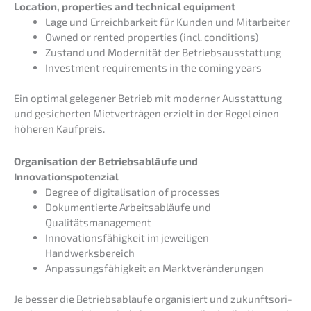
Locati­on, proper­ties and techni­cal equipment
Lage und Erreich­bar­keit für Kunden und Mitarbeiter
Owned or rented proper­ties (incl. conditions)
Zustand und Moder­ni­tät der Betriebsausstattung
Invest­ment requi­re­ments in the coming years
Ein optimal gelege­ner Betrieb mit moder­ner Ausstat­tung
und gesicher­ten Mietver­trä­gen erzielt in der Regel einen
höheren Kaufpreis.
Organi­sa­ti­on der Betriebs­ab­läu­fe und
Innovationspotenzial
Degree of digita­li­sa­ti­on of processes
Dokumen­tier­te Arbeits­ab­läu­fe und
Qualitätsmanagement
Innova­ti­ons­fä­hig­keit im jewei­li­gen
Handwerksbereich
Anpas­sungs­fä­hig­keit an Marktveränderungen
Je besser die Betriebs­ab­läu­fe organi­siert und zukunfts­ori­