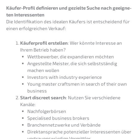
Käufer-Profil definie­ren und geziel­te Suche nach geeig­ne­
ten Interessenten
Die Identi­fi­ka­ti­on des idealen Käufers ist entschei­dend für
einen erfolg­rei­chen Verkauf:
Käufer­pro­fil erstel­len
: Wer könnte Inter­es­se an
Ihrem Betrieb haben?
Wettbe­wer­ber, die expan­die­ren möchten
Angestell­te Meister, die sich selbst­stän­dig
machen wollen
Inves­tors with indus­try experience
Young master craft­smen in search of their own
business
Start discreet search
: Nutzen Sie verschie­de­ne
Kanäle:
Nachfol­ger­bör­sen
Specia­li­sed business brokers
Branchen­netz­wer­ke und Verbände
Direkt­an­spra­che poten­zi­el­ler Inter­es­sen­ten über
vertrau­ens­wür­di­ge Vermittler