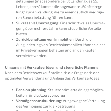
set­zun­gen (insbe­son­de­re bei Vollendung des 55.
Lebens­jah­res) kommt die sogenann­te „Fünftel­re­ge­
lung“ zur Anwen­dung, die zu einer deutlich niedri­ge­
ren Steuer­be­las­tung führen kann.
Sukzes­si­ve Übertra­gung
: Eine schritt­wei­se Übertra­
gung über mehre­re Jahre kann steuer­li­che Vortei­le
bieten.
Zurück­be­hal­tung von Immobi­li­en
: Durch die
Ausglie­de­rung von Betriebs­im­mo­bi­li­en können diese
im Privat­ver­mö­gen behal­ten und an den Käufer
vermie­tet werden.
Umgang mit Verkaufs­er­lö­sen und steuer­li­che Planung
Nach dem Betriebs­ver­kauf stellt sich die Frage nach der
optima­len Verwen­dung und Anlage des Verkaufserlöses:
Pensi­on planning
: Steuer­op­ti­mier­te Anlage­mög­lich­
kei­ten für die Altersvorsorge
Vermö­gens­struk­tu­rie­rung
: Ausge­wo­ge­ne Vertei­lung
des Vermö­gens zur Risikostreuung