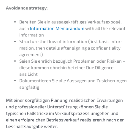
Avoid­ance strategy:
Berei­ten Sie ein aussa­ge­kräf­ti­ges Verkaufs­ex­po­sé,
auch
Infor­ma­ti­on Memoran­dum
with all the relevant
information
Struc­tu­re the flow of infor­ma­ti­on (first basic infor­
ma­ti­on, then details after signing a confi­den­tia­li­ty
agreement)
Seien Sie ehrlich bezüg­lich Proble­men oder Risiken –
diese kommen ohnehin bei einer Due Diligence
ans Licht
Dokumen­tie­ren Sie alle Aussa­gen und Zusiche­run­gen
sorgfältig
Mit einer sorgfäl­ti­gen Planung, realis­ti­schen Erwar­tun­gen
und profes­sio­nel­ler Unter­stüt­zung können Sie die
typischen Fallstri­cke im Verkaufs­pro­zess umgehen und
einen erfolg­rei­chen Betriebs­ver­kauf realisieren.h nach der
Geschäfts­auf­ga­be weiter.