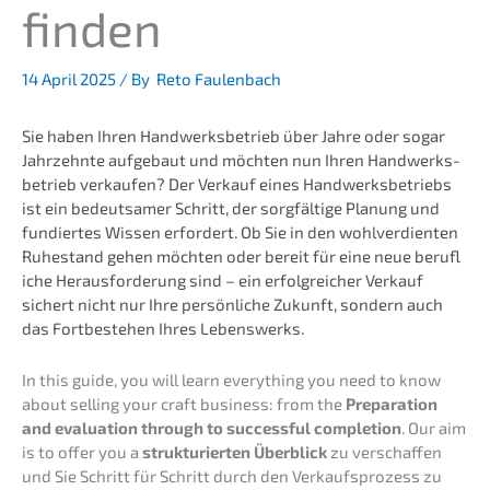
finden
14 April 2025
/ By
Reto Faulenbach
Sie haben Ihren Handwerks­be­trieb über Jahre oder sogar
Jahrzehn­te aufge­baut und möchten nun Ihren Handwerks­
be­trieb verkau­fen? Der Verkauf eines Handwerks­be­triebs
ist ein bedeut­sa­mer Schritt, der sorgfäl­ti­ge Planung und
fundier­tes Wissen erfor­dert. Ob Sie in den wohlver­dien­ten
Ruhestand gehen möchten oder bereit für eine neue beruf­l
i­che Heraus­for­de­rung sind – ein erfolg­rei­cher Verkauf
sichert nicht nur Ihre persön­li­che Zukunft, sondern auch
das Fortbe­stehen Ihres Lebenswerks.
In this guide, you will learn every­thing you need to know
about selling your craft business: from the
Prepa­ra­ti­on
and evalua­ti­on through to successful comple­ti­on
. Our aim
is to offer you a
struk­tu­rier­ten Überblick
zu verschaf­fen
und Sie Schritt für Schritt durch den Verkaufs­pro­zess zu