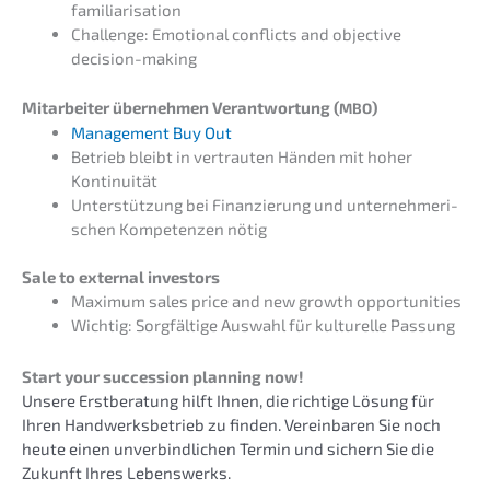
familiarisation
Chall­enge: Emotio­nal conflicts and objec­ti­ve
decision-making
Mitar­bei­ter überneh­men Verant­wor­tung (
)
MBO
Manage­ment Buy Out
Betrieb bleibt in vertrau­ten Händen mit hoher
Kontinuität
Unter­stüt­zung bei Finan­zie­rung und unter­neh­me­ri­
schen Kompe­ten­zen nötig
Sale to exter­nal investors
Maximum sales price and new growth opportunities
Wichtig: Sorgfäl­ti­ge Auswahl für kultu­rel­le Passung
Start your succes­si­on planning now!
Unsere Erstbe­ra­tung hilft Ihnen, die richti­ge Lösung für
Ihren Handwerks­be­trieb zu finden. Verein­ba­ren Sie noch
heute einen unver­bind­li­chen Termin und sichern Sie die
Zukunft Ihres Lebenswerks.