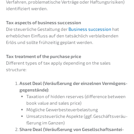
Verfah­ren, proble­ma­ti­sche Verträ­ge oder Haftungs­ri­si­ken)
identi­fi­ziert werden.
Tax aspects of business succession
Die steuer­li­che Gestal­tung der
Business succes­si­on
hat
erheb­li­chen Einfluss auf den tatsäch­lich verblei­ben­den
Erlös und sollte frühzei­tig geplant werden.
Tax treat­ment of the purcha­se price
Diffe­rent types of tax apply depen­ding on the sales
structure:
Asset Deal (Veräu­ße­rung der einzel­nen Vermö­gens­
ge­gen­stän­de)
:
Taxati­on of hidden reser­ves (diffe­rence between
book value and sales price)
Mögli­che Gewerbesteuerbelastung
Umsatz­steu­er­li­che Aspek­te (ggf. Geschäfts­ver­äu­
ße­rung im Ganzen)
Share Deal (Veräu­ße­rung von Gesell­schafts­an­tei­