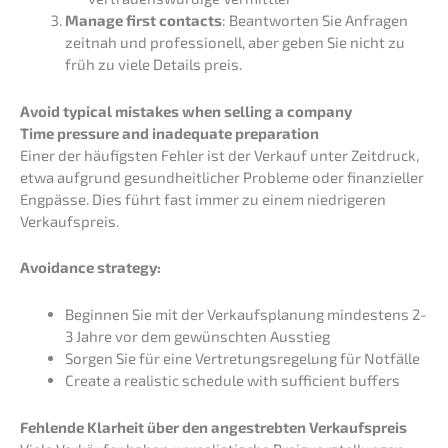
Manage first contacts
: Beant­wor­ten Sie Anfra­gen
zeitnah und profes­sio­nell, aber geben Sie nicht zu
früh zu viele Details preis.
Avoid typical mista­kes when selling a company
Time pressu­re and inade­qua­te preparation
Einer der häufigs­ten Fehler ist der Verkauf unter Zeitdruck,
etwa aufgrund gesund­heit­li­cher Proble­me oder finan­zi­el­ler
Engpäs­se. Dies führt fast immer zu einem niedri­ge­ren
Verkaufspreis.
Avoid­ance strategy:
Begin­nen Sie mit der Verkaufs­pla­nung mindes­tens 2-
3 Jahre vor dem gewünsch­ten Ausstieg
Sorgen Sie für eine Vertre­tungs­re­ge­lung für Notfälle
Create a reali­stic schedu­le with suffi­ci­ent buffers
Fehlen­de Klarheit über den angestreb­ten Verkaufspreis