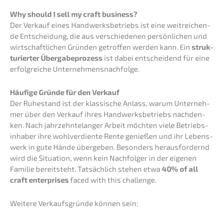
Why should I sell my craft business?
Der Verkauf eines Handwerks­be­triebs ist eine weitrei­chen­
de Entschei­dung, die aus verschie­de­nen persön­li­chen und
wirtschaft­li­chen Gründen getrof­fen werden kann. Ein
struk­
tu­rier­ter Überga­be­pro­zess
ist dabei entschei­dend für eine
erfolg­rei­che Unternehmensnachfolge.
Häufi­ge Gründe für den Verkauf
Der Ruhestand ist der klassi­sche Anlass, warum Unter­neh­
mer über den Verkauf ihres Handwerks­be­triebs nachden­
ken. Nach jahrzehn­te­lan­ger Arbeit möchten viele Betriebs­
in­ha­ber ihre wohlver­dien­te Rente genie­ßen und ihr Lebens­
werk in gute Hände überge­ben. Beson­ders heraus­for­dernd
wird die Situa­ti­on, wenn kein Nachfol­ger in der eigenen
Familie bereit­steht. Tatsäch­lich stehen etwa
40% of all
craft enter­pri­ses
faced with this challenge.
Weite­re Verkaufs­grün­de können sein: