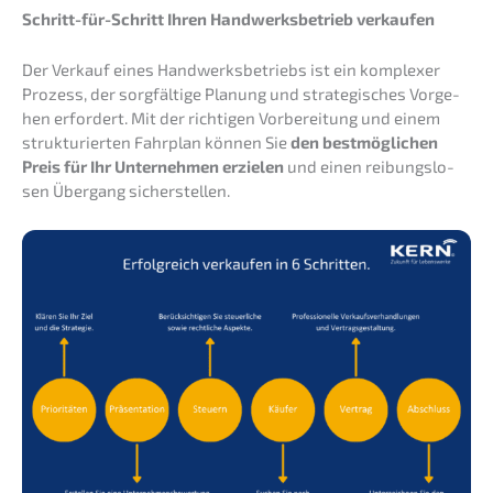
Schritt-für-Schritt Ihren Handwerks­be­trieb verkaufen
Der Verkauf eines Handwerks­be­triebs ist ein komple­xer
Prozess, der sorgfäl­ti­ge Planung und strate­gi­sches Vorge­
hen erfor­dert. Mit der richti­gen Vorbe­rei­tung und einem
struk­tu­rier­ten Fahrplan können Sie
den bestmög­li­chen
Preis für Ihr Unter­neh­men erzie­len
und einen reibungs­lo­
sen Übergang sicherstellen.