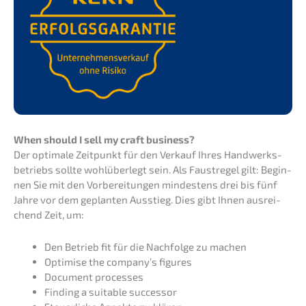
When should I sell my craft business?
Der optima­le Zeitpunkt für den Verkauf Ihres Handwerks­
be­triebs sollte wohlüber­legt sein. Als Faust­re­gel gilt: Begin­
nen Sie mit den Vorbe­rei­tun­gen mindes­tens drei bis fünf
Jahre vor dem geplan­ten Ausstieg. Dies gibt Ihnen ausrei­
chend Zeit, um:
Den Betrieb fit für die Nachfol­ge zu machen
Optimi­se the company’s figures
Document proces­ses
Finding a suita­ble successor