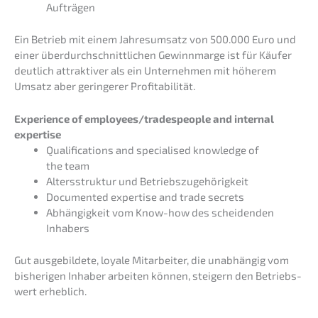
Aufträgen
Ein Betrieb mit einem Jahres­um­satz von 500.000 Euro und
einer überdurch­schnitt­li­chen Gewinn­mar­ge ist für Käufer
deutlich attrak­ti­ver als ein Unter­neh­men mit höherem
Umsatz aber gerin­ge­rer Profitabilität.
Experi­ence of employees/tradespeople and inter­nal
expertise
Quali­fi­ca­ti­ons and specia­li­sed knowledge of
the team
Alters­struk­tur und Betriebszugehörigkeit
Documen­ted exper­ti­se and trade secrets
Abhän­gig­keit vom Know-how des schei­den­den
Inhabers
Gut ausge­bil­de­te, loyale Mitar­bei­ter, die unabhän­gig vom
bishe­ri­gen Inhaber arbei­ten können, steigern den Betriebs­
wert erheblich.