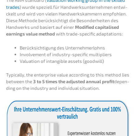
AWH
trades
) wurde spezi­ell für Handwerks­un­ter­neh­men entwi­
ckelt und wird von vielen Handwerks­kam­mern empfoh­len.
Diese Metho­de berück­sich­tigt die Beson­der­hei­ten des
Handwerks und basiert auf einer
Modified capita­li­sed
earnings value method
with trade-speci­fic adaptations:
Berück­sich­ti­gung des Unternehmerlohns
Invol­vement of indus­try-speci­fic multipliers
Valua­ti­on of intan­gi­ble assets (goodwill)
Typical­ly, the enter­pri­se value accor­ding to this method lies
between the
3 to 5 times the adjus­ted annual profit
depen­
ding on the indus­try and indivi­du­al situation.