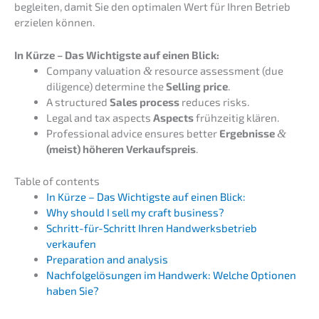
beglei­ten, damit Sie den optima­len Wert für Ihren Betrieb
erzie­len können.
In Kürze – Das Wichtigs­te auf einen Blick:
Compa­ny valua­ti­on
&
resour­ce assess­ment (due
diligence) deter­mi­ne the
Selling price
.
A struc­tu­red
Sales process
reduces risks.
Legal and tax aspects
Aspects
frühzei­tig klären.
Profes­sio­nal advice ensures better
Ergeb­nis­se
&
(meist) höheren Verkaufs­preis
.
Table of contents
In Kürze – Das Wichtigs­te auf einen Blick:
Why should I sell my craft business?
Schritt-für-Schritt Ihren Handwerks­be­trieb
verkaufen
Prepa­ra­ti­on and analysis
Nachfol­ge­lö­sun­gen im Handwerk: Welche Optio­nen
haben Sie?