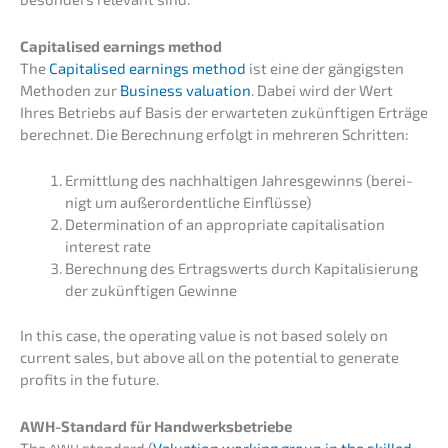
Capita­li­sed earnings method
The
Capita­li­sed earnings method
ist eine der gängigs­ten
Metho­den zur
Business valua­ti­on
. Dabei wird der Wert
Ihres Betriebs auf Basis der erwar­te­ten zukünf­ti­gen Erträ­ge
berech­net. Die Berech­nung erfolgt in mehre­ren Schritten:
Ermitt­lung des nachhal­ti­gen Jahres­ge­winns (berei­
nigt um außer­or­dent­li­che Einflüsse)
Deter­mi­na­ti­on of an appro­pria­te capita­li­sa­ti­on
interest rate
Berech­nung des Ertrags­werts durch Kapita­li­sie­rung
der zukünf­ti­gen Gewinne
In this case, the opera­ting value is not based solely on
current sales, but above all on the poten­ti­al to genera­te
profits in the future.
AWH-Standard für Handwerksbetriebe
The
standard (
Valua­ti­on working group in the skilled