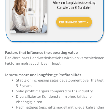
Factors that influence the opera­ting value
Der Wert Ihres Handwerks­be­triebs wird von verschie­de­nen
Fakto­ren maßgeb­lich beeinflusst:
Jahres­um­satz und langfris­ti­ge Profitabilität
Stable or incre­asing sales develo­p­ment over the last
3-5 years
Solid profit margins compared to the industry
Diver­si­fi­zier­ter Kunden­stamm ohne kriti­sche
Abhängigkeiten
Nachhal­ti­ges Geschäfts­mo­dell mit wieder­keh­ren­den