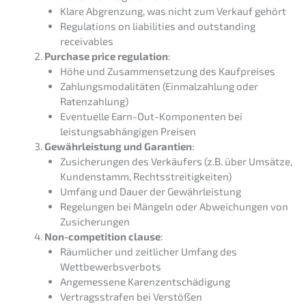
Klare Abgren­zung, was nicht zum Verkauf gehört
Regula­ti­ons on liabi­li­ties and outstan­ding
receivables
Purcha­se price regula­ti­on
:
Höhe und Zusam­men­set­zung des Kaufpreises
Zahlungs­mo­da­li­tä­ten (Einmal­zah­lung oder
Ratenzahlung)
Eventu­el­le Earn-Out-Kompo­nen­ten bei
leistungs­ab­hän­gi­gen Preisen
Gewähr­leis­tung und Garan­tien
:
Zusiche­run­gen des Verkäu­fers (z.B. über Umsät­ze,
Kunden­stamm, Rechtsstreitigkeiten)
Umfang und Dauer der Gewährleistung
Regelun­gen bei Mängeln oder Abwei­chun­gen von
Zusicherungen
Non-compe­ti­ti­on clause
:
Räumli­cher und zeitli­cher Umfang des
Wettbewerbsverbots
Angemes­se­ne Karenzentschädigung
Vertrags­stra­fen bei Verstößen