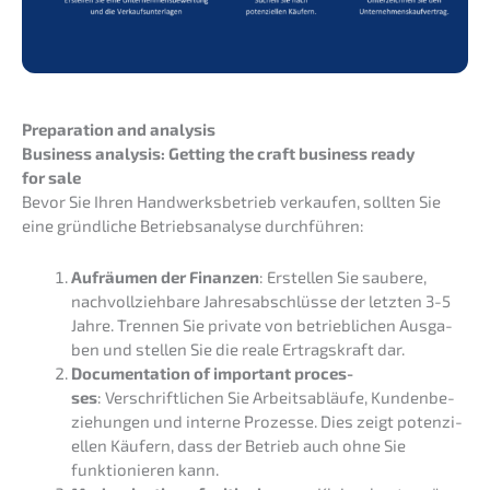
Prepa­ra­ti­on and analysis
Business analy­sis: Getting the craft business ready
for sale
Bevor Sie Ihren Handwerks­be­trieb verkau­fen, sollten Sie
eine gründ­li­che Betriebs­ana­ly­se durchführen:
Aufräu­men der Finan­zen
: Erstel­len Sie saube­re,
nachvoll­zieh­ba­re Jahres­ab­schlüs­se der letzten 3-5
Jahre. Trennen Sie priva­te von betrieb­li­chen Ausga­
ben und stellen Sie die reale Ertrags­kraft dar.
Documen­ta­ti­on of important proces­
ses
: Verschrift­li­chen Sie Arbeits­ab­läu­fe, Kunden­be­
zie­hun­gen und inter­ne Prozes­se. Dies zeigt poten­zi­
el­len Käufern, dass der Betrieb auch ohne Sie
funktio­nie­ren kann.