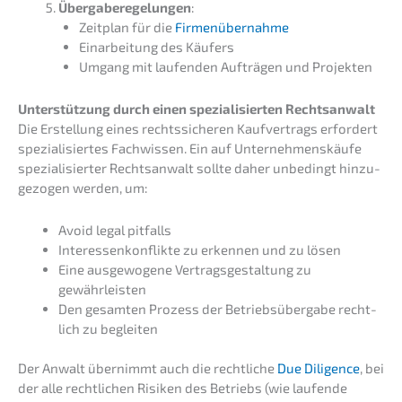
Überga­be­re­ge­lun­gen
:
Zeitplan für die
Firmen­über­nah­me
Einar­bei­tung des Käufers
Umgang mit laufen­den Aufträ­gen und Projekten
Unter­stüt­zung durch einen spezia­li­sier­ten Rechtsanwalt
Die Erstel­lung eines rechts­si­che­ren Kaufver­trags erfor­dert
spezia­li­sier­tes Fachwis­sen. Ein auf Unter­neh­mens­käu­fe
spezia­li­sier­ter Rechts­an­walt sollte daher unbedingt hinzu­
ge­zo­gen werden, um:
Avoid legal pitfalls
Inter­es­sen­kon­flik­te zu erken­nen und zu lösen
Eine ausge­wo­ge­ne Vertrags­ge­stal­tung zu
gewährleisten
Den gesam­ten Prozess der Betriebs­über­ga­be recht­
lich zu begleiten
Der Anwalt übernimmt auch die recht­li­che
Due Diligence
, bei
der alle recht­li­chen Risiken des Betriebs (wie laufen­de