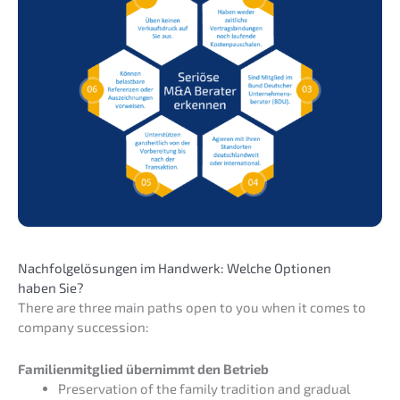
Nachfol­ge­lö­sun­gen im Handwerk: Welche Optio­nen
haben Sie?
There are three main paths open to you when it comes to
compa­ny succession:
Famili­en­mit­glied übernimmt den Betrieb
Preser­va­ti­on of the family tradi­ti­on and gradu­al