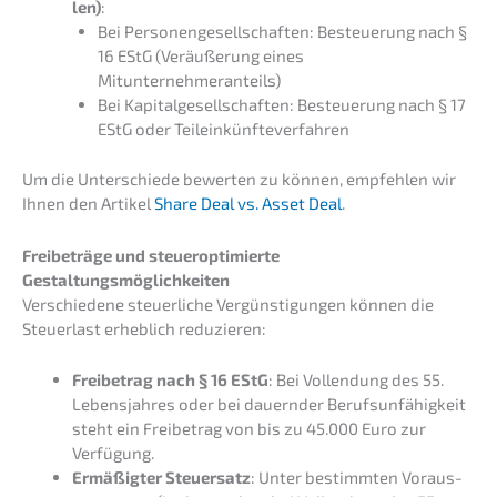
len)
:
Bei Perso­nen­ge­sell­schaf­ten: Besteue­rung nach §
16 EStG (Veräu­ße­rung eines
Mitunternehmeranteils)
Bei Kapital­ge­sell­schaf­ten: Besteue­rung nach § 17
EStG oder Teileinkünfteverfahren
Um die Unter­schie­de bewer­ten zu können, empfeh­len wir
Ihnen den Artikel
Share Deal vs. Asset Deal
.
Freibe­trä­ge und steuer­op­ti­mier­te
Gestaltungsmöglichkeiten
Verschie­de­ne steuer­li­che Vergüns­ti­gun­gen können die
Steuer­last erheb­lich reduzieren:
Freibe­trag nach § 16 EStG
: Bei Vollendung des 55.
Lebens­jah­res oder bei dauern­der Berufs­un­fä­hig­keit
steht ein Freibe­trag von bis zu 45.000 Euro zur
Verfügung.
Ermäßig­ter Steuer­satz
: Unter bestimm­ten Voraus­