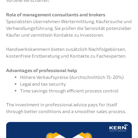
Role of manage­ment consul­tants and brokers
Spezia­lis­ten überneh­men Wertermitt­lung, Käufer­su­che und
Verhand­lungs­füh­rung. Sie prüfen die Serio­si­tät poten­zi­el­ler
Käufer und vermit­teln Kontak­te zu Investoren.
Handwerks­kam­mern bieten zusätz­lich Nachfol­ge­bör­sen,
kosten­freie Erstbe­ra­tung und Kontak­te zu Fachexperten.
Advan­ta­ges of profes­sio­nal help
Höhere Verkaufs­prei­se (durch­schnitt­lich 15-20%)
Legal and tax security
Time savings through effici­ent process control
The invest­ment in profes­sio­nal advice pays for itself
through better condi­ti­ons and a smoot­her sales process.