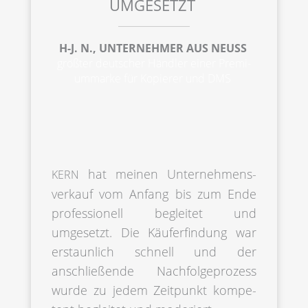
UMGESETZT
H-J. N., UNTER­NEH­MER AUS NEUSS
größter deutscher Händler einer Premi­
um­mar­ke für Kopie­rer und
DMS
hat meinen Unter­nehmens­
KERN
verkauf vom Anfang bis zum Ende
profes­sio­nell beglei­tet und
umgesetzt. Die Käufer­fin­dung war
erstaun­lich schnell und der
anschlie­ßen­de Nachfol­ge­pro­zess
wurde zu jedem Zeitpunkt kompe­