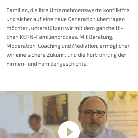
Famili­en, die ihre Unter­neh­mens­wer­te konflikt­frei
und sicher auf eine neue Genera­ti­on übertra­gen
möchten, unter­stüt­zen wir mit dem ganzheit­li­
chen KERN-Famili­en­pro­zess. Mit Beratung,
Modera­ti­on, Coaching und Media­ti­on, ermög­li­chen
wir eine siche­re Zukunft und die Fortfüh­rung der
Firmen- und Familiengeschichte.