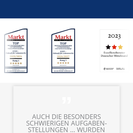
AUCH DIE BESON­DERS
SCHWIE­RI­GEN AUFGA­BEN­
STEL­LUN­GEN … WURDEN