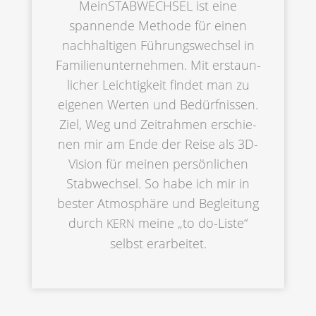
MeinST­ABWECH­SEL ist eine
spannen­de Metho­de für einen
nachhal­ti­gen Führungs­wech­sel in
Famili­en­un­ter­neh­men. Mit erstaun­
li­cher Leich­tig­keit findet man zu
eigenen Werten und Bedürf­nis­sen.
Ziel, Weg und Zeitrah­men erschie­
nen mir am Ende der Reise als 3D-
Vision für meinen persön­li­chen
Stabwech­sel. So habe ich mir in
bester Atmosphä­re und Beglei­tung
durch
meine „to do-Liste“
KERN
selbst erarbeitet.