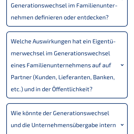
Generations­wechsel im Famili­en­un­ter­
neh­men definie­ren oder entdecken?
Welche Auswir­kun­gen hat ein Eigen­tü­
mer­wech­sel im Generations­wechsel 
eines Famili­en­un­ter­neh­mens auf auf 
Partner (Kunden, Liefe­ran­ten, Banken, 
etc.) und in der Öffentlichkeit?
Wie könnte der Generations­wechsel 
und die Unter­neh­mens­über­ga­be intern 