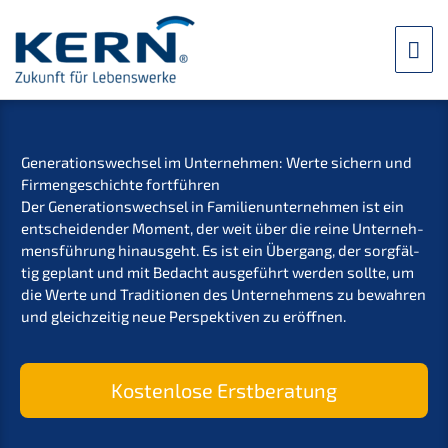
Zum
Inhalt
Hau
springen
Generations­wechsel im Unter­neh­men: Werte sichern und
Firmen­ge­schich­te fortführen
Der Generations­wechsel in Famili­en­un­ter­neh­men ist ein
entschei­den­der Moment, der weit über die reine Unter­neh­
mens­füh­rung hinaus­geht. Es ist ein Übergang, der sorgfäl­
tig geplant und mit Bedacht ausge­führt werden sollte, um
die Werte und Tradi­tio­nen des Unter­neh­mens zu bewah­ren
und gleich­zei­tig neue Perspek­ti­ven zu eröffnen.
Kosten­lo­se Erstberatung