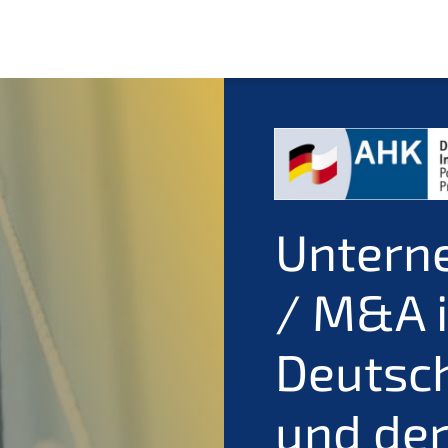
Untern
/ M&A i
Deutsch
und de