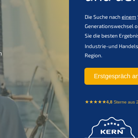
Die Suche nach
einem
Generationswechsel o
Sie die besten Ergebn
Industrie-und Hande
n
Region.
Erstgespräch an
4,8
Sterne aus 