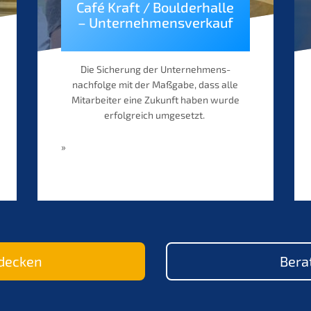
Café Kraft / Bould­er­hal­le
– Unternehmensverkauf
Die Siche­rung der Unternehmens­
nachfolge mit der Maßga­be, dass alle
Mitar­bei­ter eine Zukunft haben wurde
erfolg­reich umgesetzt.
»
tdecken
Berat