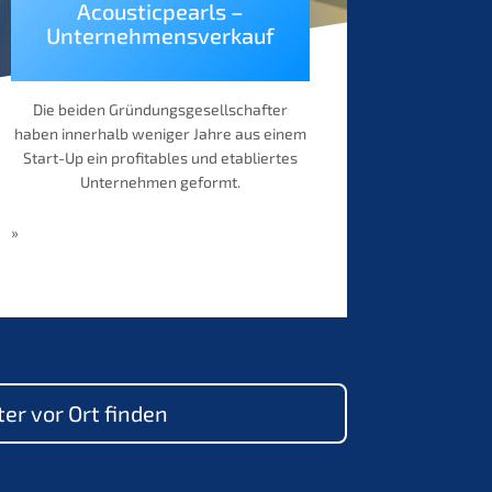
Acoustic­pearls –
Unternehmensverkauf
Die beiden Gründungs­ge­sell­schaf­ter
haben inner­halb weniger Jahre aus einem
Start-Up ein profi­ta­bles und etablier­tes
Unter­neh­men geformt.
»
er vor Ort finden