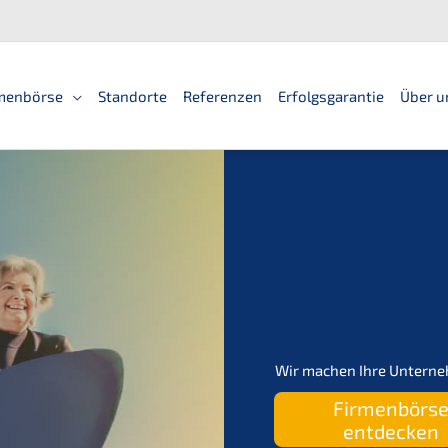
men­bör­se
Standorte
Referen­zen
Erfolgs­ga­ran­tie
Über u
Wir machen Ihre Unterneh
Firmen­bör­s
entdecken