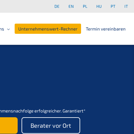
DE
EN
PL
HU
PT
IT
ns
Unter­neh­mens­wert-Rechner
Termin verein­ba­ren
mens­nachfolge erfolg­rei­cher.
Garantiert*
e
Berater vor Ort