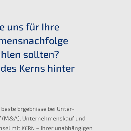
 uns für Ihre
mens­nachfolge
hlen sollten?
des Kerns hinter
 beste Ergeb­nis­se bei Unter­
f (M
&
A), Unter­nehmens­kauf und
hsel mit
– Ihrer unabhän­gi­gen
KERN