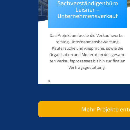
Sachver­stän­di­gen­bü­ro
Leisner –
Unternehmensverkauf
Das Projekt umfass­te die Verkaufs­vor­be­
rei­tung, Unter­neh­mens­be­wer­tung,
Käufer­su­che und Anspra­che, sowie die
Organi­sa­ti­on und Modera­ti­on des gesam­
ten Verkaufs­pro­zes­ses bis hin zur finalen
Vertragsgestaltung.
»
Mehr Projek­te en