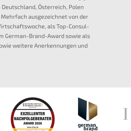
n Deutsch­land, Öster­reich, Polen
 Mehrfach ausge­zeich­net von der
irtschafts­wo­che, als Top-Consul­
em German-Brand-Award sowie als
sowie weite­re Anerken­nun­gen und