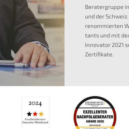
Berater­grup­pe i
und der Schweiz.
renom­mier­ten W
tants und mit d
Innova­tor 2021 
Zertifikate.