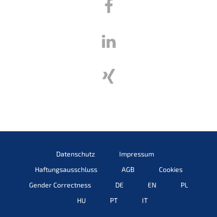
Daten­schutz
Impres­sum
Haftungs­aus­schluss
AGB
Cookies
Gender Correct­ness
DE
EN
PL
HU
PT
IT