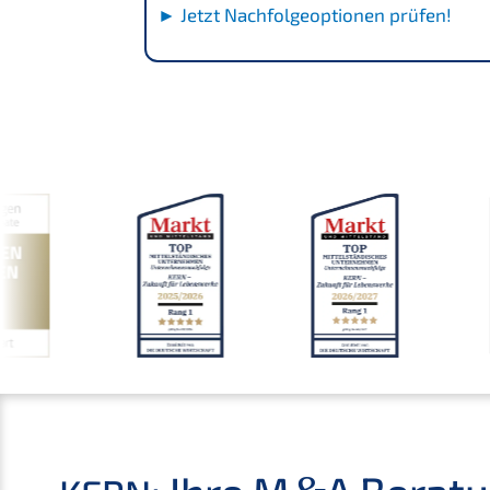
► Jetzt Nachfol­ge­op­tio­nen prüfen!