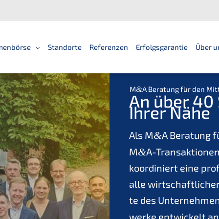
men­bör­se
Standorte
Referen­zen
Erfolgs­ga­ran­tie
Über u
M
&
A Beratung für den Mit
An über 40 S
Ihrer Nähe
Als M
&
A Beratung f
M
&
A-Transaktionen
koordi­niert eine pro
alle wirtschaft­li­che
te des Unter­neh­men
wer­ke entwi­ckelt an 