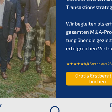
Trans­ak­ti­ons­stra­t
Wir beglei­ten als er
gesam­ten M
&
A-Pro
tung über die geziel­t
erfolg­rei­chen Vert
4,8
Sterne aus 23
Gratis Erstbe­ra­
buchen
r