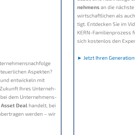
neh­mens
an die nächs­te
wirtschaft­li­chen als auch
tigt. Entde­cken Sie im Vi
KERN-Famili­en­pro­zess 
sich kosten­los den Expe
► Jetzt Ihren Generation
Unternehmens­nachfolge
teuer­li­chen Aspek­ten?
und entwi­ckeln mit
 Zukunft Ihres Unter­neh­
, bei dem Unter­neh­mens­
n
Asset Deal
handelt, bei
 übertra­gen werden – wir