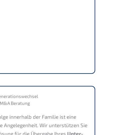
enerations­wechsel
e inner­halb der Familie ist eine
 Angele­gen­heit. Wir unter­stüt­zen Sie
 Lösung für die Überga­be Ihres
Unter­