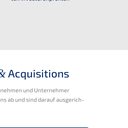
Acquisitions
&
er­neh­men und Unter­neh­mer
i­ons ab und sind darauf ausge­rich­