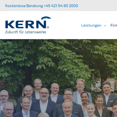
Zum
Kostenlose Beratung +49 421 94 80 2000
Inhalt
springen
Leistun­gen
Fir