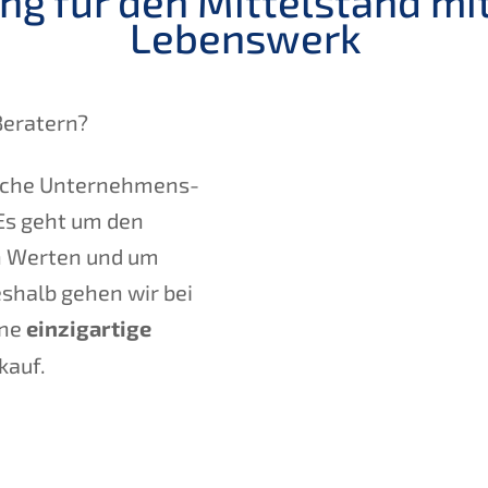
g für den Mittel­stand mit E
Lebenswerk
Beratern?
ei­che Unternehmens­
. Es geht um den
on Werten und um
eshalb gehen wir bei
ine
einzig­ar­ti­ge
kauf.