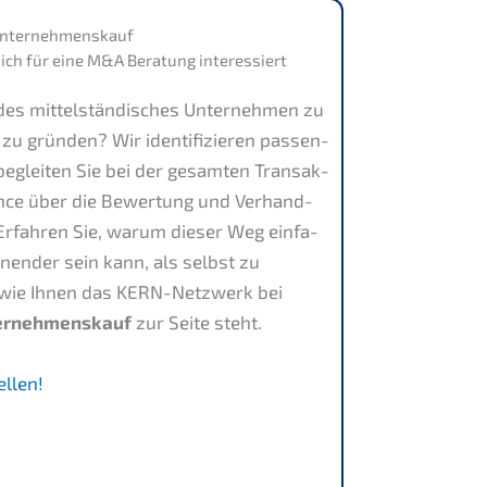
nter­nehmens­kauf
des mittel­stän­di­sches Unter­neh­men zu
 zu gründen? Wir identi­fi­zie­ren passen­
beglei­ten Sie bei der gesam­ten Trans­ak­
gence über die Bewer­tung und Verhand­
. Erfah­ren Sie, warum dieser Weg einfa­
nnen­der sein kann, als selbst zu
, wie Ihnen das KERN-Netzwerk bei
r­nehmens­kauf
zur Seite steht.
ellen!