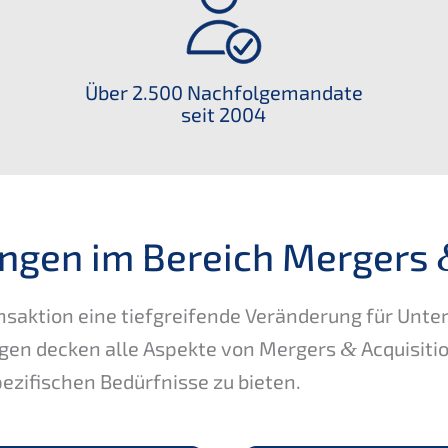
Über 2.500 Nachfol­ge­man­da­te
seit 2004
n­gen im Bereich Mergers
saktion eine tiefgrei­fen­de Verän­de­rung für Unt
n­gen decken alle Aspek­te von Mergers
&
Acqui­si­t
ezi­fi­schen Bedürf­nis­se zu bieten.