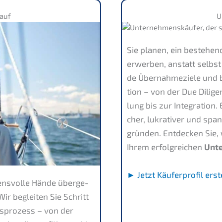
auf
U
Sie planen, ein bestehen­
erwer­ben, anstatt selbst
de Übernah­me­zie­le und 
ti­on – von der Due Dili
lung bis zur Integra­ti­on
cher, lukra­ti­ver und spa
gründen. Entde­cken Sie
Ihrem erfolg­rei­chen
Unte
► Jetzt Käufer­pro­fil erst
ens­vol­le Hände überge­
ir beglei­ten Sie Schritt
s­pro­zess – von der