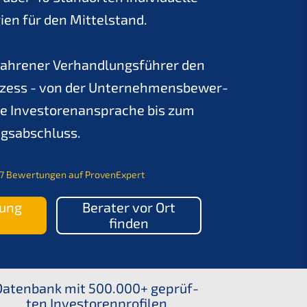
e­gien für den Mittelstand.
fah­re­ner Verhand­lungs­füh­rer den
zess - von der Unter­neh­mens­be­wer­
e Inves­to­ren­an­spra­che bis zum
ragsabschluss.
7 Bewer­tun­gen auf ProvenExpert
tung
Berater vor Ort
finden
Daten­bank mit 500.000+ geprüf­
ten Investorenprofilen