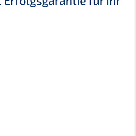
rfolgs­ga­ran­tie für Ihr