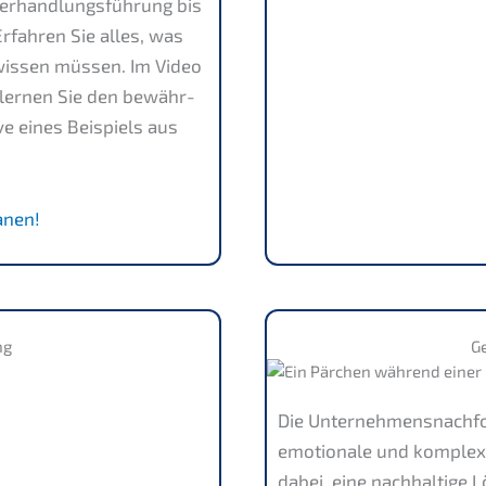
erhand­lungs­füh­rung bis
Erfah­ren Sie alles, was
issen müssen. Im Video
” lernen Sie den bewähr­
ve eines Beispiels aus
anen!
ng
G
Die Unternehmens­nachfolg
emotio­na­le und komple­xe
dabei, eine nachhal­ti­ge