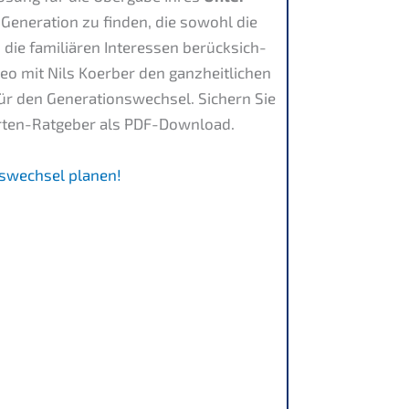
 Genera­ti­on zu finden, die sowohl die
 die familiä­ren Inter­es­sen berück­sich­
deo mit Nils Koerber den ganzheit­li­chen
für den Generations­wechsel. Sichern Sie
r­ten-Ratge­ber als PDF-Download.
s­wechsel planen!