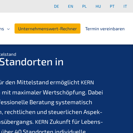
DE
EN
PL
HU
PT
IT
ns
Unter­neh­mens­wert-Rechner
Termin verein­ba­ren
telstand
tand­or­ten in
ür den Mittel­stand ermög­licht
KERN
 mit maxima­ler Wertschöp­fung. Dabei
fes­sio­nel­le Beratung syste­ma­tisch
n, recht­li­chen und steuer­li­chen Aspek­
s­über­gangs.
Zukunft für Lebens­
KERN
über 40 Stand­or­ten indivi­du­el­le