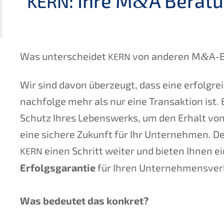
: Ihre M
A Beratun
&
KERN
Was unter­schei­det
von anderen M
&
A-
KERN
Wir sind davon überzeugt, dass eine erfolg­r
nachfolge mehr als nur eine Trans­ak­ti­on ist
Schutz Ihres Lebens­werks, um den Erhalt v
eine siche­re Zukunft für Ihr Unter­neh­men. D
einen Schritt weiter und bieten Ihnen e
KERN
Erfolgs­ga­ran­tie
für Ihren Unter­nehmens­ver
Was bedeu­tet das konkret?