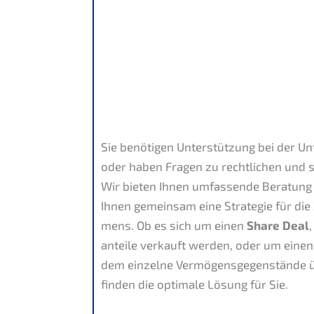
Sie benöti­gen Unter­stüt­zung bei der 
oder haben Fragen zu recht­li­chen und s
Wir bieten Ihnen umfas­sen­de Beratung 
Ihnen gemein­sam eine Strate­gie für die
mens. Ob es sich um einen
Share Deal
an­tei­le verkauft werden, oder um eine
dem einzel­ne Vermö­gens­ge­gen­stän­de
finden die optima­le Lösung für Sie.