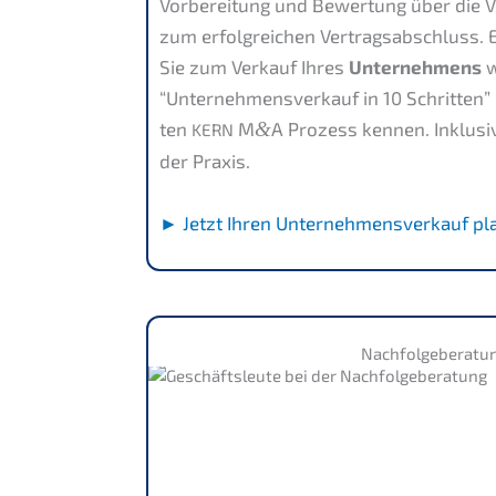
Vorbe­rei­tung und Bewer­tung über die V
zum erfolg­rei­chen Vertrags­ab­schluss. 
Sie zum Verkauf Ihres
Unter­neh­mens
w
“Unter­nehmens­verkauf in 10 Schrit­ten
ten
M
&
A Prozess kennen. Inklu­si­
KERN
der Praxis.
► Jetzt Ihren Unter­nehmens­verkauf pl
Nachfol­ge­be­ra­tu