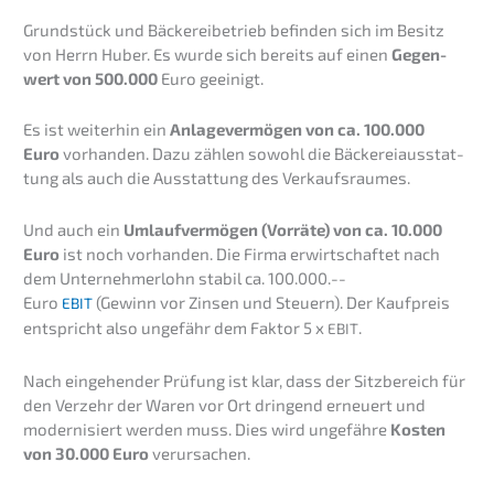
Grund­stück und Bäcke­rei­be­trieb befin­den sich im Besitz
von Herrn Huber. Es wurde sich bereits auf einen
Gegen­
wert von 500.000
Euro geeinigt.
Es ist weiter­hin ein
Anlage­ver­mö­gen von ca. 100.000
Euro
vorhan­den. Dazu zählen sowohl die Bäcke­rei­aus­stat­
tung als auch die Ausstat­tung des Verkaufsraumes.
Und auch ein
Umlauf­ver­mö­gen (Vorrä­te) von ca. 10.000
Euro
ist noch vorhan­den. Die Firma erwirt­schaf­tet nach
dem Unter­neh­mer­lohn stabil ca. 100.000.--
Euro
(Gewinn vor Zinsen und Steuern). Der Kaufpreis
EBIT
entspricht also ungefähr dem Faktor 5 x
.
EBIT
Nach einge­hen­der Prüfung ist klar, dass der Sitzbe­reich für
den Verzehr der Waren vor Ort dringend erneu­ert und
moder­ni­siert werden muss. Dies wird ungefäh­re
Kosten
von 30.000 Euro
verursachen.