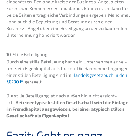
einschät­zen. Regio­na­le Kreise der Business-Angel bieten
Foren zum Kennen­ler­nen und daraus können sich dann für
beide Seiten ertrag­rei­che Verbin­dun­gen ergeben. Manch­mal
kann auch die Beglei­tung und Beratung durch einen
Business-Angel über eine Betei­li­gung an der zu kaufen­den
Unter­neh­mung honoriert werden.
10. Stille Beteiligung
Durch eine stille Betei­li­gung kann ein Unter­neh­men erwei­
tert sein Eigen­ka­pi­tal aufsto­cken. Die Rahmen­be­din­gun­gen
einer stillen Betei­li­gung sind im
Handels­ge­setz­buch in den
§§230 ff.
geregelt.
Die stille Betei­li­gung ist nach außen hin nicht ersicht­
lich.
Bei einer typisch stillen Gesell­schaft wird die Einla­ge
im Fremd­ka­pi­tal ausge­wie­sen, bei einer atypisch stillen
Gesell­schaft als Eigenkapital.
Fazit: Geht es ganz