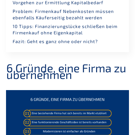
Vorge­hen zur Ermitt­lung Kapitalbedarf
Problem: Firmen­kauf Neben­kos­ten müssen
ebenfalls Käufer­sei­tig bezahlt werden
10 Tipps: Finan­zie­rungs­lü­cke schlie­ßen beim
Firmen­kauf ohne Eigenkapital
Fazit: Geht es ganz ohne oder nicht?
6 Gründe, eine Firma zu
übernehmen