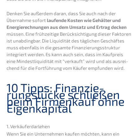
Denken Sie außer­dem daran, dass Sie auch nach der
Übernah­me sofort
laufen­de Kosten wie Gehäl­ter und
Energie­rech­nun­gen aus dem Umsatz und Ertrag decken
müssen. Eine frühzei­ti­ge Berück­sich­ti­gung dieser Fakto­ren
ist unabding­bar. Die Liqui­di­tät des tägli­chen Geschäf­tes
muss ebenfalls in die gesam­te Finan­zie­rungs­struk­tur
integriert werden. Es kann auch sein, dass im Kaufpreis
eine Mindest­li­qui­di­tät mit “verkauft” wird und als ausrei­
chend für die Fortfüh­rung vom Käufer empfun­den wird.
10 Tipps: Finan­zie­
rungs­lü­cke schlie­ßen
beim Firmen­kauf ohne
Eigenkapital
1. Verkäu­fer­dar­le­hen
Wenn Sie ein Unter­neh­men kaufen möchten, kann ein