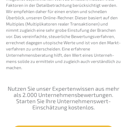
Fakto­ren in der Detail­be­trach­tung berück­sich­tigt werden.
Wir empfeh­len daher für einen ersten und schnel­len
Überblick, unseren Online-Rechner. Dieser basiert auf den
Multi­ples (Multi­pli­ka­to­ren realer Trans­ak­tio­nen) und
nimmt zugleich eine sehr grobe Einstu­fung der Branchen
vor. Das verein­fach­te, steuer­li­che Bewer­tungs­ver­fah­ren,
errech­net dagegen utopi­sche Werte und ist von den Markt­
ver­fah­ren zu unter­schei­den. Eine erfah­re­ne
Unternehmens­beratung hilft, den Wert eines Unter­neh­
mens solide zu ermit­teln und zugleich auch verständ­lich zu
machen.
Nutzen Sie unser Exper­ten­wis­sen aus mehr
als 2.000 Unter­neh­mens­be­wer­tun­gen.
Starten Sie Ihre Unter­neh­mens­wert-
Einschät­zung kostenlos.