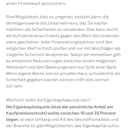
einen Firmen­kauf abzusichern.
Eine Möglich­keit, dies zu umgehen, besteht darin, die
Vermö­gens­wer­te des Unter­neh­mens, das Sie kaufen
möchten, als Sicher­hei­ten zu verwen­den. Dies kann durch
die Aufnah­me eines Kredits gegen den Wert des Unter­neh­
mens gesche­hen. Jeder Finanz­ierungs­partner wird den
mögli­chen Wert kritisch prüfen und nur mit Abschlä­gen als
mögli­che Sicher­heit akzep­tie­ren. Selbst bei Immobi­li­en gibt
es erheb­li­che Reduzie­run­gen zwischen einem mögli­chen
Markt­wert und dem Belei­hungs­wert aus Sicht einer Bank.
Wenn eigene Werte, wie ein priva­tes Haus, schul­den­frei als
Sicher­heit gegeben werden können, hilft dies vermut­
lich sehr.
Wie hoch sollte die Eigen­ka­pi­tal­quo­te sein?
Die Eigen­ka­pi­tal­quo­te (also der persön­li­che Anteil am
Kaufpreis­kon­strukt) sollte zwischen 10 und 30 Prozent
liegen
. Je nach Umfang und Art des Geschäfts­mo­dells und
der Branche. Es gibt Möglich­kei­ten, das Eigen­ka­pi­tal aufzu­