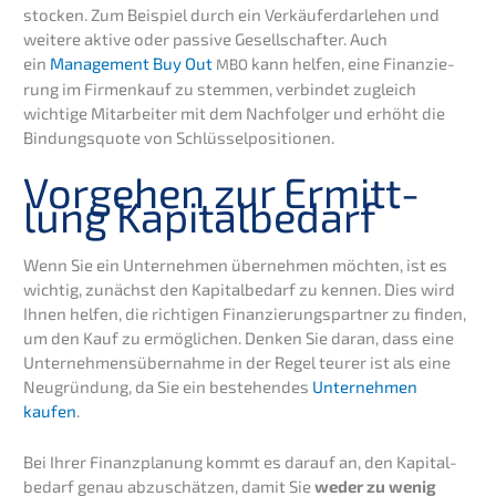
sto­cken. Zum Beispiel durch ein Verkäu­fer­dar­le­hen und
weite­re aktive oder passi­ve Gesell­schaf­ter. Auch
ein
Manage­ment Buy Out
kann helfen, eine Finan­zie­
MBO
rung im Firmen­kauf zu stemmen, verbin­det zugleich
wichti­ge Mitar­bei­ter mit dem Nachfol­ger und erhöht die
Bindungs­quo­te von Schlüsselpositionen.
Vorge­hen zur Ermitt­
lung Kapitalbedarf
Wenn Sie ein Unter­neh­men überneh­men möchten, ist es
wichtig, zunächst den Kapital­be­darf zu kennen. Dies wird
Ihnen helfen, die richti­gen Finanz­ierungs­partner zu finden,
um den Kauf zu ermög­li­chen. Denken Sie daran, dass eine
Unter­neh­mens­über­nah­me in der Regel teurer ist als eine
Neugrün­dung, da Sie ein bestehen­des
Unter­neh­men
kaufen
.
Bei Ihrer Finanz­pla­nung kommt es darauf an, den Kapital­
be­darf genau abzuschät­zen, damit Sie
weder zu wenig