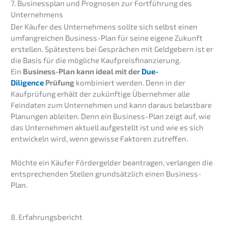
7. Business­plan und Progno­sen zur Fortfüh­rung des
Unternehmens
Der Käufer des Unter­neh­mens sollte sich selbst einen
umfang­rei­chen Business-Plan für seine eigene Zukunft
erstel­len. Spätes­tens bei Gesprä­chen mit Geldge­bern ist er
die Basis für die mögli­che Kaufpreis­fi­nan­zie­rung.
Ein
Business-Plan kann ideal mit der
Due-
Diligence
Prüfung
kombi­niert werden. Denn in der
Kaufprü­fung erhält der zukünf­ti­ge Überneh­mer alle
Feinda­ten zum Unter­neh­men und kann daraus belast­ba­re
Planun­gen ablei­ten. Denn ein Business-Plan zeigt auf, wie
das Unter­neh­men aktuell aufge­stellt ist und wie es sich
entwi­ckeln wird, wenn gewis­se Fakto­ren zutreffen.
Möchte ein Käufer Förder­gel­der beantra­gen, verlan­gen die
entspre­chen­den Stellen grund­sätz­lich einen Business-
Plan.
8. Erfah­rungs­be­richt