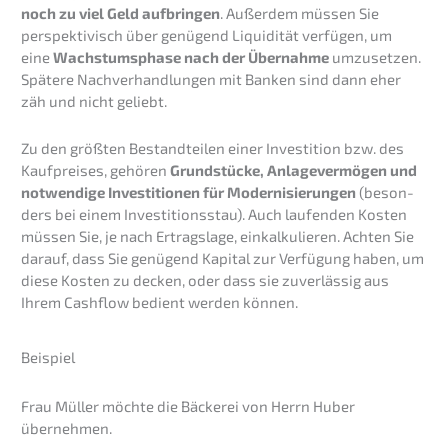
noch zu viel Geld aufbrin­gen
. Außer­dem müssen Sie
perspek­ti­visch über genügend Liqui­di­tät verfü­gen, um
eine
Wachs­tums­pha­se nach der Übernah­me
umzuset­zen.
Späte­re Nachver­hand­lun­gen mit Banken sind dann eher
zäh und nicht geliebt.
Zu den größten Bestand­tei­len einer Inves­ti­ti­on bzw. des
Kaufprei­ses, gehören
Grund­stü­cke, Anlage­ver­mö­gen und
notwen­di­ge Inves­ti­tio­nen für Moder­ni­sie­run­gen
(beson­
ders bei einem Inves­ti­ti­ons­stau). Auch laufen­den Kosten
müssen Sie, je nach Ertrags­la­ge, einkal­ku­lie­ren. Achten Sie
darauf, dass Sie genügend Kapital zur Verfü­gung haben, um
diese Kosten zu decken, oder dass sie zuver­läs­sig aus
Ihrem Cashflow bedient werden können.
Beispiel
Frau Müller möchte die Bäcke­rei von Herrn Huber
übernehmen.