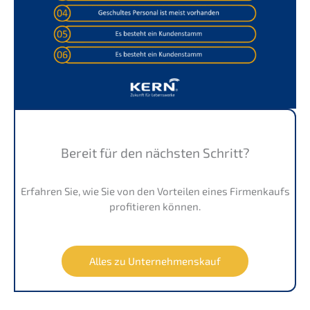
Bereit für den nächs­ten Schritt?
Erfah­ren Sie, wie Sie von den Vortei­len eines Firmen­kaufs
profi­tie­ren können.
Alles zu Unternehmenskauf