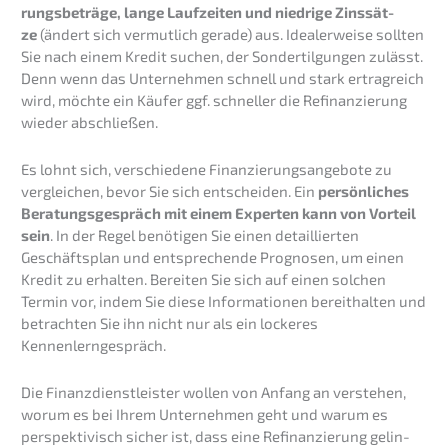
rungs­be­trä­ge, lange Laufzei­ten und niedri­ge Zinssät­
ze
(ändert sich vermut­lich gerade) aus. Idealer­wei­se sollten
Sie nach einem Kredit suchen, der Sonder­til­gun­gen zulässt.
Denn wenn das Unter­neh­men schnell und stark ertrag­reich
wird, möchte ein Käufer ggf. schnel­ler die Refinan­zie­rung
wieder abschließen.
Es lohnt sich, verschie­de­ne Finan­zie­rungs­an­ge­bo­te zu
verglei­chen, bevor Sie sich entschei­den. Ein
persön­li­ches
Beratungs­ge­spräch mit einem Exper­ten kann von Vorteil
sein
. In der Regel benöti­gen Sie einen detail­lier­ten
Geschäfts­plan und entspre­chen­de Progno­sen, um einen
Kredit zu erhal­ten. Berei­ten Sie sich auf einen solchen
Termin vor, indem Sie diese Infor­ma­tio­nen bereit­hal­ten und
betrach­ten Sie ihn nicht nur als ein locke­res
Kennenlerngespräch.
Die Finanz­dienst­leis­ter wollen von Anfang an verste­hen,
worum es bei Ihrem Unter­neh­men geht und warum es
perspek­ti­visch sicher ist, dass eine Refinan­zie­rung gelin­