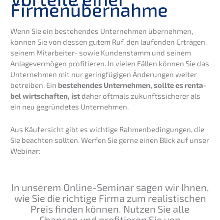
Firmenübernahme
Wenn Sie ein bestehen­des Unter­neh­men überneh­men,
können Sie von dessen gutem Ruf, den laufen­den Erträ­gen,
seinem Mitar­bei­ter- sowie Kunden­stamm und seinem
Anlage­ver­mö­gen profi­tie­ren. In vielen Fällen können Sie das
Unter­neh­men mit nur gering­fü­gi­gen Änderun­gen weiter
betrei­ben. Ein
bestehen­des Unter­neh­men, sollte es renta­
bel wirtschaf­ten, ist
daher oftmals zukunfts­si­che­rer als
ein neu gegrün­de­tes Unternehmen.
Aus Käufer­sicht gibt es wichti­ge Rahmen­be­din­gun­gen, die
Sie beach­ten sollten. Werfen Sie gerne einen Blick auf unser
Webinar:
In unserem Online-Seminar sagen wir Ihnen,
wie Sie die richti­ge Firma zum realis­ti­schen
Preis finden können. Nutzen Sie alle
Chancen und profi­tie­ren Sie von