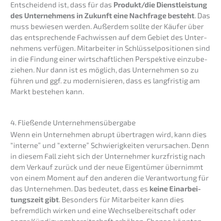
Entschei­dend ist, dass für das
Produkt/die Dienst­leis­tung
des Unter­neh­mens in Zukunft eine Nachfra­ge besteht
. Das
muss bewie­sen werden. Außer­dem sollte der Käufer über
das entspre­chen­de Fachwis­sen auf dem Gebiet des Unter­
neh­mens verfü­gen. Mitar­bei­ter in Schlüs­sel­po­si­tio­nen sind
in die Findung einer wirtschaft­li­chen Perspek­ti­ve einzu­be­
zie­hen. Nur dann ist es möglich, das Unter­neh­men so zu
führen und ggf. zu moder­ni­sie­ren, dass es langfris­tig am
Markt bestehen kann.
4. Fließen­de Unternehmensübergabe
Wenn ein Unter­neh­men abrupt übertra­gen wird, kann dies
“inter­ne” und “exter­ne” Schwie­rig­kei­ten verur­sa­chen. Denn
in diesem Fall zieht sich der Unter­neh­mer kurzfris­tig nach
dem Verkauf zurück und der neue Eigen­tü­mer übernimmt
von einem Moment auf den anderen die Verant­wor­tung für
das Unter­neh­men. Das bedeu­tet, dass es
keine Einar­bei­
tungs­zeit gibt
. Beson­ders für Mitar­bei­ter kann dies
befremd­lich wirken und eine Wechsel­be­reit­schaft oder