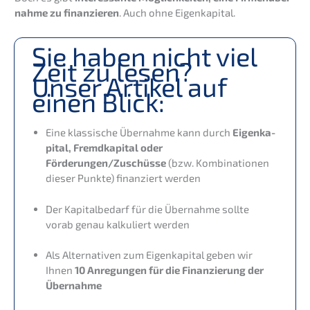
nah­me zu finan­zie­ren
. Auch ohne Eigenkapital.
Sie haben nicht viel
Zeit zu lesen?
Unser Artikel auf
einen Blick:
Eine klassi­sche Übernah­me kann durch
Eigen­ka­
pi­tal, Fremd­ka­pi­tal oder
Förderungen/Zuschüsse
(bzw. Kombi­na­tio­nen
dieser Punkte) finan­ziert werden
Der Kapital­be­darf für die Übernah­me sollte
vorab genau kalku­liert werden
Als Alter­na­ti­ven zum Eigen­ka­pi­tal geben wir
Ihnen
10 Anregun­gen für die Finan­zie­rung der
Übernahme