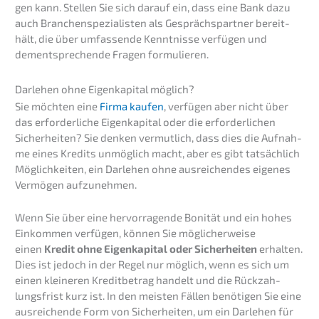
gen kann. Stellen Sie sich darauf ein, dass eine Bank dazu
auch Branchen­spe­zia­lis­ten als Gesprächs­part­ner bereit­
hält, die über umfas­sen­de Kennt­nis­se verfü­gen und
dementspre­chen­de Fragen formulieren.
Darle­hen ohne Eigen­ka­pi­tal möglich?
Sie möchten eine
Firma kaufen
, verfü­gen aber nicht über
das erfor­der­li­che Eigen­ka­pi­tal oder die erfor­der­li­chen
Sicher­hei­ten? Sie denken vermut­lich, dass dies die Aufnah­
me eines Kredits unmög­lich macht, aber es gibt tatsäch­lich
Möglich­kei­ten, ein Darle­hen ohne ausrei­chen­des eigenes
Vermö­gen aufzunehmen.
Wenn Sie über eine hervor­ra­gen­de Bonität und ein hohes
Einkom­men verfü­gen, können Sie mögli­cher­wei­se
einen
Kredit ohne Eigen­ka­pi­tal oder Sicher­hei­ten
erhal­ten.
Dies ist jedoch in der Regel nur möglich, wenn es sich um
einen kleine­ren Kredit­be­trag handelt und die Rückzah­
lungs­frist kurz ist. In den meisten Fällen benöti­gen Sie eine
ausrei­chen­de Form von Sicher­hei­ten, um ein Darle­hen für