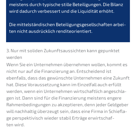
meistens durch typische stille Betei­li­gun­gen. Die Bilanz
wird dadurch verbes­sert und die Liqui­di­tät erhöht.
Die mittel­stän­di­schen Betei­li­gungs­ge­sell­schaf­ten arbei­
ten nicht ausdrück­lich renditeorientiert.
3. Nur mit soliden Zukunfts­aus­sich­ten kann gepunk­tet
werden
Wenn Sie ein Unter­neh­men überneh­men wollen, kommt es
nicht nur auf die Finan­zie­rung an. Entschei­dend ist
ebenfalls, dass das gewünsch­te Unter­neh­men eine Zukunft
hat. Diese Voraus­set­zung kann im Einzel­fall auch erfüllt
werden, wenn ein Unter­neh­men wirtschaft­lich angeschla­
gen ist. Dann sind für die Finan­zie­rung meistens engere
Rahmen­be­din­gun­gen zu akzep­tie­ren, denn jeder Geldge­ber
will nachhal­tig überzeugt sein, dass eine Firma in Schief­la­
ge perspek­ti­visch wieder stabil Erträ­ge erwirt­schaf­
ten wird.