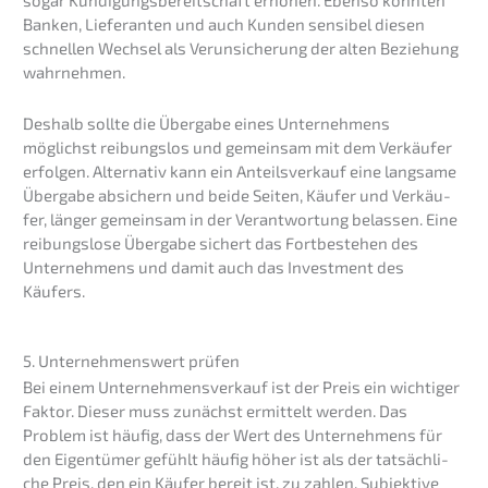
sogar Kündi­gungs­be­reit­schaft erhöhen. Ebenso könnten
Banken, Liefe­ran­ten und auch Kunden sensi­bel diesen
schnel­len Wechsel als Verun­si­che­rung der alten Bezie­hung
wahrnehmen.
Deshalb sollte die Überga­be eines Unter­neh­mens
möglichst reibungs­los und gemein­sam mit dem Verkäu­fer
erfol­gen. Alter­na­tiv kann ein Anteils­ver­kauf eine langsa­me
Überga­be absichern und beide Seiten, Käufer und Verkäu­
fer, länger gemein­sam in der Verant­wor­tung belas­sen. Eine
reibungs­lo­se Überga­be sichert das Fortbe­stehen des
Unter­neh­mens und damit auch das Invest­ment des
Käufers.
5. Unter­neh­mens­wert prüfen
Bei einem Unter­nehmens­verkauf ist der Preis ein wichti­ger
Faktor. Dieser muss zunächst ermit­telt werden. Das
Problem ist häufig, dass der Wert des Unter­neh­mens für
den Eigen­tü­mer gefühlt häufig höher ist als der tatsäch­li­
che Preis, den ein Käufer bereit ist, zu zahlen. Subjek­ti­ve