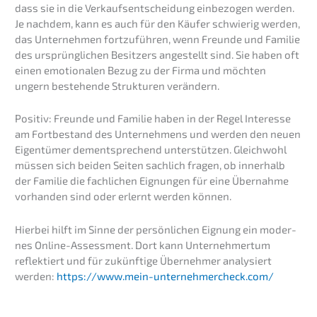
dass sie in die Verkaufs­ent­schei­dung einbe­zo­gen werden.
Je nachdem, kann es auch für den Käufer schwie­rig werden,
das Unter­neh­men fortzu­füh­ren, wenn Freun­de und Familie
des ursprüng­li­chen Besit­zers angestellt sind. Sie haben oft
einen emotio­na­len Bezug zu der Firma und möchten
ungern bestehen­de Struk­tu­ren verändern.
Positiv: Freun­de und Familie haben in der Regel Inter­es­se
am Fortbe­stand des Unter­neh­mens und werden den neuen
Eigen­tü­mer dementspre­chend unter­stüt­zen. Gleich­wohl
müssen sich beiden Seiten sachlich fragen, ob inner­halb
der Familie die fachli­chen Eignun­gen für eine Übernah­me
vorhan­den sind oder erlernt werden können.
Hierbei hilft im Sinne der persön­li­chen Eignung ein moder­
nes Online-Assess­ment. Dort kann Unter­neh­mer­tum
reflek­tiert und für zukünf­ti­ge Überneh­mer analy­siert
werden:
https://www.mein-unternehmercheck.com/