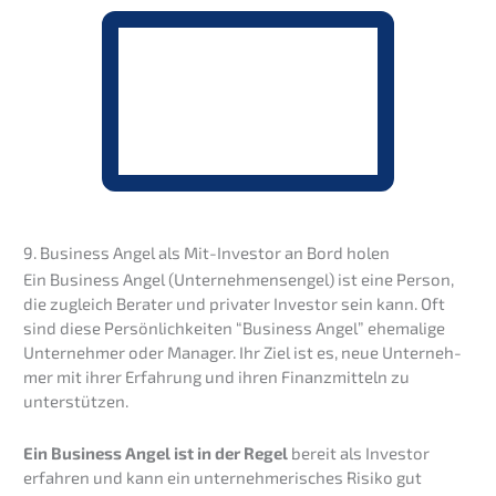
9. Business Angel als Mit-Inves­tor an Bord holen
Ein Business Angel (Unter­neh­mensen­gel) ist eine Person,
die zugleich Berater und priva­ter Inves­tor sein kann. Oft
sind diese Persön­lich­kei­ten “Business Angel” ehema­li­ge
Unter­neh­mer oder Manager. Ihr Ziel ist es, neue Unter­neh­
mer mit ihrer Erfah­rung und ihren Finanz­mit­teln zu
unterstützen.
Ein Business Angel ist in der Regel
bereit als Inves­tor
erfah­ren und kann ein unter­neh­me­ri­sches Risiko gut