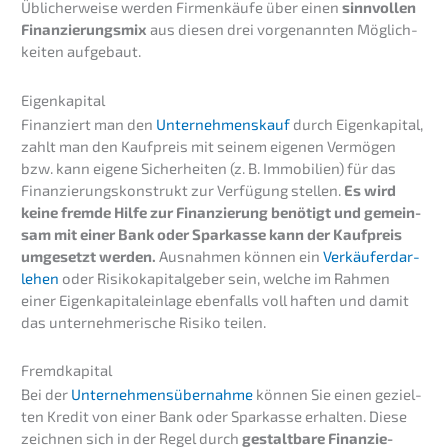
Üblicher­wei­se werden Firmen­käu­fe über einen
sinnvol­len
Finan­zie­rungs­mix
aus diesen drei vorge­nann­ten Möglich­
kei­ten aufgebaut.
Eigen­ka­pi­tal
Finan­ziert man den
Unter­nehmens­kauf
durch Eigen­ka­pi­tal,
zahlt man den Kaufpreis mit seinem eigenen Vermö­gen
bzw. kann eigene Sicher­hei­ten (z. B. Immobi­li­en) für das
Finan­zie­rungs­kon­strukt zur Verfü­gung stellen.
Es wird
keine fremde Hilfe zur Finan­zie­rung benötigt und gemein­
sam mit einer Bank oder Sparkas­se kann der Kaufpreis
umgesetzt werden.
Ausnah­men können ein
Verkäu­fer­dar­
le­hen
oder Risiko­ka­pi­tal­ge­ber sein, welche im Rahmen
einer Eigen­ka­pi­tal­ein­la­ge ebenfalls voll haften und damit
das unter­neh­me­ri­sche Risiko teilen.
Fremd­ka­pi­tal
Bei der
Unter­neh­mens­über­nah­me
können Sie einen geziel­
ten Kredit von einer Bank oder Sparkas­se erhal­ten. Diese
zeich­nen sich in der Regel durch
gestalt­ba­re Finan­zie­