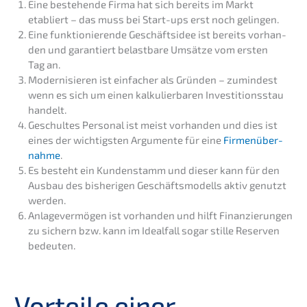
Eine bestehen­de Firma hat sich bereits im Markt
etabliert – das muss bei Start-ups erst noch gelingen.
Eine funktio­nie­ren­de Geschäfts­idee ist bereits vorhan­
den und garantiert belast­ba­re Umsät­ze vom ersten
Tag an.
Moder­ni­sie­ren ist einfa­cher als Gründen – zumin­dest
wenn es sich um einen kalku­lier­ba­ren Inves­ti­ti­ons­stau
handelt.
Geschul­tes Perso­nal ist meist vorhan­den und dies ist
eines der wichtigs­ten Argumen­te für eine
Firmen­über­
nah­me
.
Es besteht ein Kunden­stamm und dieser kann für den
Ausbau des bishe­ri­gen Geschäfts­mo­dells aktiv genutzt
werden.
Anlage­ver­mö­gen ist vorhan­den und hilft Finan­zie­run­gen
zu sichern bzw. kann im Ideal­fall sogar stille Reser­ven
bedeuten.
Vortei­le einer