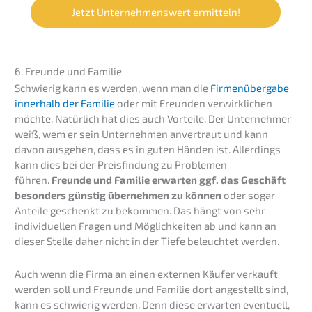
Jetzt Unter­neh­mens­wert ermitteln!
6. Freun­de und Familie
Schwie­rig kann es werden, wenn man die
Firmen­über­ga­be
inner­halb der Familie
oder mit Freun­den verwirk­li­chen
möchte. Natür­lich hat dies auch Vortei­le. Der Unter­neh­mer
weiß, wem er sein Unter­neh­men anver­traut und kann
davon ausge­hen, dass es in guten Händen ist. Aller­dings
kann dies bei der Preis­fin­dung zu Proble­men
führen.
Freun­de und Familie erwar­ten ggf. das Geschäft
beson­ders günstig überneh­men zu können
oder sogar
Antei­le geschenkt zu bekom­men. Das hängt von sehr
indivi­du­el­len Fragen und Möglich­kei­ten ab und kann an
dieser Stelle daher nicht in der Tiefe beleuch­tet werden.
Auch wenn die Firma an einen exter­nen Käufer verkauft
werden soll und Freun­de und Familie dort angestellt sind,
kann es schwie­rig werden. Denn diese erwar­ten eventu­ell,