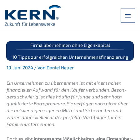
Zum
Inhalt
Hau
springen
Firma überneh­men ohne Eigenkapital
10 Tipps zur erfolg­rei­chen Unternehmensfinanzierung
19. Juni 2024 / Von Daniel Heuer
Ein Unter­neh­men zu überneh­men ist mit einem hohen
finan­zi­el­len Aufwand für den Käufer verbun­den. Beson­
ders schwie­rig ist dies häufig für junge und sehr hoch
quali­fi­zier­te Entre­pre­neu­re. Sie verfü­gen noch nicht über
die notwen­di­gen eigenen Mittel und Sicher­hei­ten und
wären dabei vielleicht der perfek­te Nachfol­ger für ein
Familienunternehmen.
Doch es gibt
inter­es­san­te Möglich­kei­ten, eine Firmen­über­