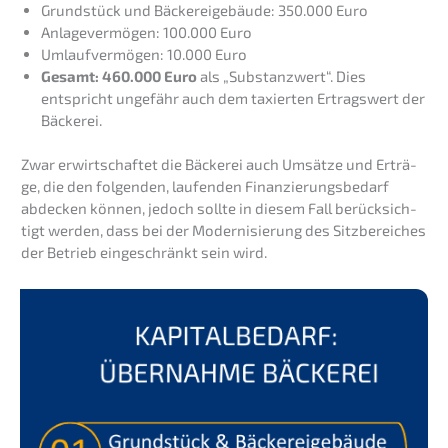
Grund­stück und Bäckerei­ge­bäu­de: 350.000 Euro
Anlage­ver­mö­gen: 100.000 Euro
Umlauf­ver­mö­gen: 10.000 Euro
Gesamt: 460.000 Euro
als „Substanz­wert“. Dies
entspricht ungefähr auch dem taxier­ten Ertrags­wert der
Bäckerei.
Zwar erwirt­schaf­tet die Bäcke­rei auch Umsät­ze und Erträ­
ge, die den folgen­den, laufen­den Finan­zie­rungs­be­darf
abdecken können, jedoch sollte in diesem Fall berück­sich­
tigt werden, dass bei der Moder­ni­sie­rung des Sitzbe­rei­ches
der Betrieb einge­schränkt sein wird.