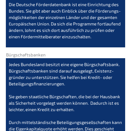
Die Deutsche Förder­da­ten­bank ist eine Einrich­tung des
Bundes. Sie gibt aber auch Einblick über die Förde­rungs­
mög­lich­kei­ten der einzel­nen Länder und der gesam­ten
Europäi­schen Union. Da sich die Program­me fortlau­fend
ändern, lohnt es sich dort ausführ­lich zu prüfen oder
einen Förder­mit­tel­be­ra­ter einzuschalten.
Bürgschafts­ban­ken
Jedes Bundes­land besitzt eine eigene Bürgschafts­bank.
Bürgschafts­ban­ken sind darauf ausge­legt, Existenz­
grün­der zu unter­stüt­zen. Sie helfen bei Kredit- oder
Betei­li­gungs­fi­nan­zie­run­gen.
Sie geben staat­li­che Bürgschaf­ten, die bei der Hausbank
als Sicher­heit vorge­legt werden können. Dadurch ist es
leich­ter, einen Kredit zu erhal­ten.
Durch mittel­stän­di­sche Betei­li­gungs­ge­sell­schaf­ten kann
die Eigen­ka­pi­tal­quo­te erhöht werden. Dies geschieht