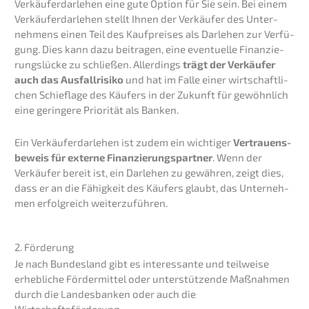
Verkäu­fer­dar­le­hen eine gute Option für Sie sein. Bei einem
Verkäu­fer­dar­le­hen stellt Ihnen der Verkäu­fer des Unter­
neh­mens einen Teil des Kaufprei­ses als Darle­hen zur Verfü­
gung. Dies kann dazu beitra­gen, eine eventu­el­le Finan­zie­
rungs­lü­cke zu schlie­ßen. Aller­dings
trägt der Verkäu­fer
auch das Ausfall­ri­si­ko
und hat im Falle einer wirtschaft­li­
chen Schief­la­ge des Käufers in der Zukunft für gewöhn­lich
eine gerin­ge­re Priori­tät als Banken.
Ein Verkäu­fer­dar­le­hen ist zudem ein wichti­ger
Vertrau­ens­
be­weis für exter­ne Finanz­ierungs­partner
. Wenn der
Verkäu­fer bereit ist, ein Darle­hen zu gewäh­ren, zeigt dies,
dass er an die Fähig­keit des Käufers glaubt, das Unter­neh­
men erfolg­reich weiterzuführen.
2. Förde­rung
Je nach Bundes­land gibt es inter­es­san­te und teilwei­se
erheb­li­che Förder­mit­tel oder unter­stüt­zen­de Maßnah­men
durch die Landes­ban­ken oder auch die
Wirtschaftsförderung.