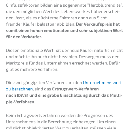
Einfluss­fak­to­ren bilden eine sogenann­te “Herzblut­ren­di­te”,
die den mögli­chen Wert des Lebens­werkes höher erschei­
nen lässt, als es nüchter­ne Fakto­ren dann aus Sicht
fremder Käufer belast­bar abbil­den.
Der Verkaufs­preis hat
somit einen hohen emotio­na­len und sehr subjek­ti­ven Wert
für den Verkäufer.
Diesen emotio­na­le Wert hat der neue Käufer natür­lich nicht
und möchte ihn auch nicht bezah­len. Deswe­gen muss der
Markt­preis für das Unter­neh­men errech­net werden. Dafür
gibt es mehre­re Verfahren.
Die zwei gängigs­ten Verfah­ren, um den
Unter­neh­mens­wert
zu berech­nen
, sind das
Ertrags­wert-Verfah­ren
nach
und eine grobe Einschät­zung durch das Multi­
IDWS1
ple-Verfah­ren
.
Beim Ertrags­wert­ver­fah­ren werden die Progno­sen des
Unter­neh­mens in die Berech­nung einbe­zo­gen. Um einen
möglichst objek­ti­vier­ten Wert zu erhal­ten, müssen viele