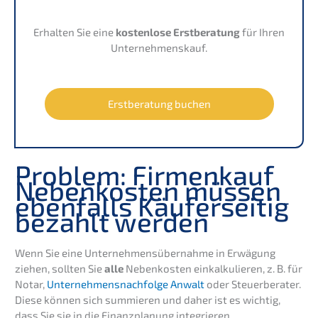
Erhal­ten Sie eine
kosten­lo­se Erstbe­ra­tung
für Ihren
Unternehmenskauf.
Erstbe­ra­tung buchen
Problem: Firmen­kauf
Neben­kos­ten müssen
ebenfalls Käufer­sei­tig
bezahlt werden
Wenn Sie eine Unter­neh­mens­über­nah­me in Erwägung
ziehen, sollten Sie
alle
Neben­kos­ten einkal­ku­lie­ren, z. B. für
Notar,
Unternehmens­nachfolge Anwalt
oder Steuer­be­ra­ter.
Diese können sich summie­ren und daher ist es wichtig,
dass Sie sie in die Finanz­pla­nung integrieren.