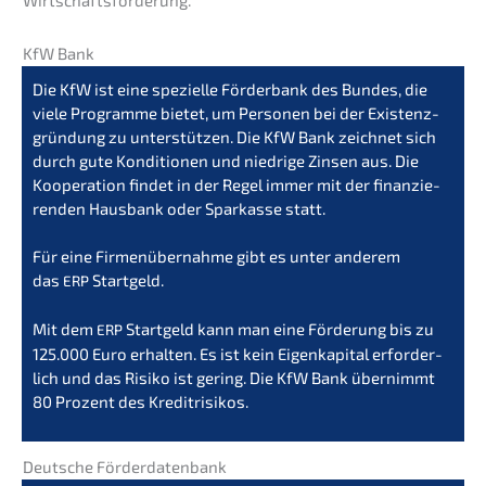
KfW Bank
Die KfW ist eine spezi­el­le Förder­bank des Bundes, die
viele Program­me bietet, um Perso­nen bei der Existenz­
grün­dung zu unter­stüt­zen. Die KfW Bank zeich­net sich
durch gute Kondi­tio­nen und niedri­ge Zinsen aus. Die
Koope­ra­ti­on findet in der Regel immer mit der finan­zie­
ren­den Hausbank oder Sparkas­se statt.
Für eine Firmen­über­nah­me gibt es unter anderem
das
Start­geld.
ERP
Mit dem
Start­geld kann man eine Förde­rung bis zu
ERP
125.000 Euro erhal­ten. Es ist kein Eigen­ka­pi­tal erfor­der­
lich und das Risiko ist gering. Die KfW Bank übernimmt
80 Prozent des Kreditrisikos.
Deutsche Förder­da­ten­bank