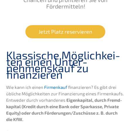
Fördermitteln!
Jetzt Platz reservieren
Klassi­sche Möglich­kei­
ten einen Unter­
nehmens­kauf zu
finanzieren
Wie kann ich einen
Firmen­kauf
finan­zie­ren? Es gibt drei
übliche Möglich­kei­ten zur Finan­zie­rung eines Firmen­kaufs.
Entwe­der durch vorhan­de­nes
Eigen­ka­pi­tal, durch Fremd­
ka­pi­tal (Kredit durch eine Bank oder Sparkas­se, Priva­te
Equity) oder durch Förderungen/Zuschüsse z. B. durch
die KfW.