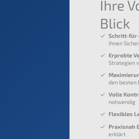
Ihre V
Blick
Schritt-für
Ihnen Siche
Erprobte V
Strategien 
Maximierun
den besten 
Volle Kontr
notwendig
Flexibles L
Praxisnah 
erklärt