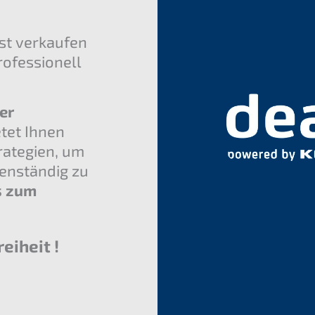
st verkaufen
rofessionell
er
tet Ihnen
rategien, um
enständig zu
s zum
eiheit !