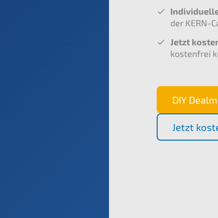
Individuell
der KERN-C
Jetzt kosten
kostenfrei 
DIY Dealm
Jetzt kost