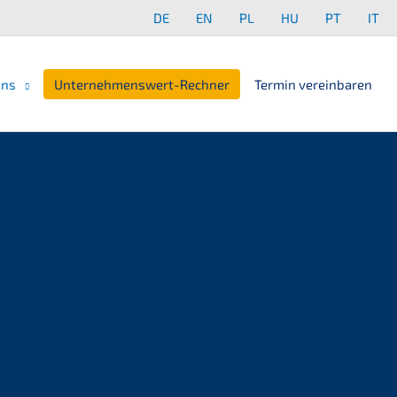
DE
EN
PL
HU
PT
IT
uns
Unternehmenswert-Rechner
Termin vereinbaren