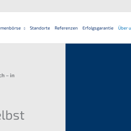
rmenbörse
Standorte
Referenzen
Erfolgsgarantie
Über 
h – in
lbst