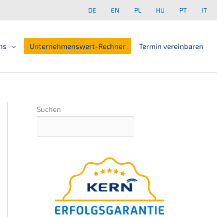
DE
EN
PL
HU
PT
IT
ns
Unter­neh­mens­wert-Rechner
Termin verein­ba­ren
Suchen