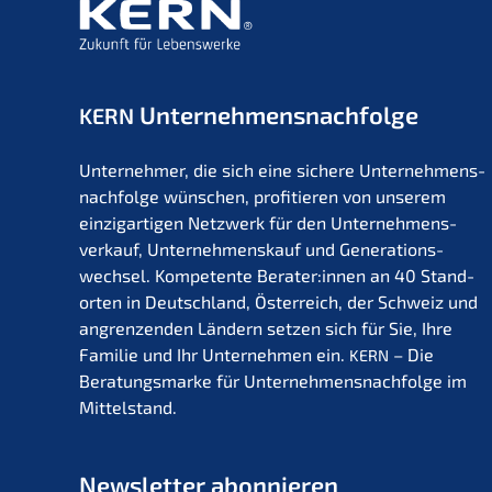
finden
Unternehmens­nachfolge
KERN
Unter­neh­mer, die sich eine siche­re Unternehmens­
nachfolge wünschen, profi­tie­ren von unserem
einzig­ar­ti­gen Netzwerk für den Unter­nehmens­
verkauf, Unter­nehmens­kauf und Generations­
wechsel. Kompe­ten­te Berater:innen an 40 Stand­
or­ten in Deutsch­land, Öster­reich, der Schweiz und
angren­zen­den Ländern setzen sich für Sie, Ihre
Familie und Ihr Unter­neh­men ein.
– Die
KERN
Beratungs­mar­ke für Unternehmens­nachfolge im
Mittelstand.
Newslet­ter abonnieren