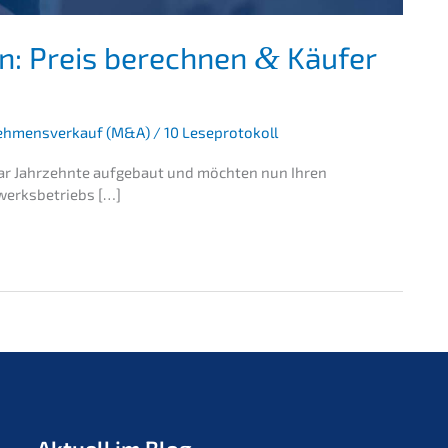
n: Preis berech­nen
Käufer
&
ehmensverkauf (M&A)
/
10 Leseprotokoll
ar Jahrzehn­te aufge­baut und möchten nun Ihren
dwerksbetriebs […]