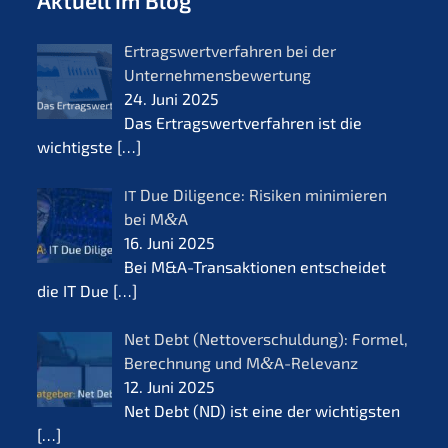
Aktuell im Blog
Ertrags­wert­ver­fah­ren bei der
Unternehmensbewertung
24. Juni 2025
Das Ertrags­wert­ver­fah­ren ist die
wichtigs­te
[…]
Due Diligence: Risiken minimie­ren
IT
bei M
&
A
16. Juni 2025
Bei M&A-Transaktionen entschei­det
die IT Due
[…]
Net Debt (Netto­ver­schul­dung): Formel,
Berech­nung und M
&
A-Relevanz
12. Juni 2025
Net Debt (ND) ist eine der wichtigs­ten
[…]