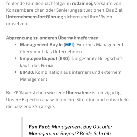
fehlen­de Famili­en­nach­fol­ger in
rodzin­nej
, Verkäu­fe von
Konzern­be­rei­chen oder Sanie­rungs­si­tua­tio­nen. Das Ziel:
Unter­neh­mens­fort­füh­rung
sichern und Ihre Vision
umsetzen.
Abgren­zung zu anderen Übernahmeformen
Manage­ment Buy In (
):
Exter­nes Manage­ment
MBI
übernimmt das Unternehmen
Employee Buyout (
):
Die gesam­te Beleg­schaft
EBO
kauft das
Firma
:
Kombi­na­ti­on aus inter­nem und exter­nem
BIMBO
Management
Bei
verste­hen wir: Jede
Übernah­me
ist einzig­ar­tig.
KERN
Unsere Exper­ten analy­sie­ren Ihre Situa­ti­on und entwi­ckeln
die passen­de Strategie.
Fun Fact:
Manage­ment Buy Out oder
Manage­ment Buyout? Beide Schreib­