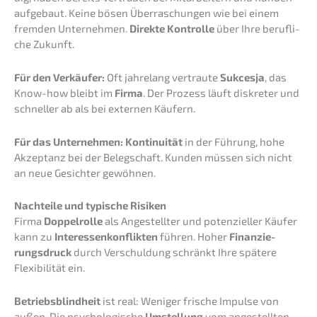
aufge­baut. Keine bösen Überra­schun­gen wie bei einem
fremden Unter­neh­men.
Direk­te Kontrol­le
über Ihre beruf­li­
che Zukunft.
Für den Verkäu­fer:
Oft jahre­lang vertrau­te
Sukces­ja
, das
Know-how bleibt im
Firma
. Der Prozess läuft diskre­ter und
schnel­ler ab als bei exter­nen Käufern.
Für das Unter­neh­men:
Konti­nui­tät
in der Führung, hohe
Akzep­tanz bei der Beleg­schaft. Kunden müssen sich nicht
an neue Gesich­ter gewöhnen.
Nachtei­le und typische Risiken
Firma
Doppel­rol­le
als Angestell­ter und poten­zi­el­ler Käufer
kann zu
Inter­es­sen­kon­flik­ten
führen. Hoher
Finan­zie­
rungs­druck
durch Verschul­dung schränkt Ihre späte­re
Flexi­bi­li­tät ein.
Betriebs­blind­heit
ist real: Weniger frische Impul­se von
außen. Die psycho­lo­gi­sche
Umstel­lung
vom angestell­ten