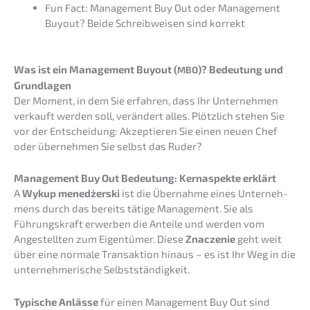
Fun Fact: Manage­ment Buy Out oder Manage­ment
Buyout? Beide Schreib­wei­sen sind korrekt
Was ist ein Manage­ment Buyout (
)? Bedeu­tung und
MBO
Grundlagen
Der Moment, in dem Sie erfah­ren, dass Ihr Unter­neh­men
verkauft werden soll, verän­dert alles. Plötz­lich stehen Sie
vor der Entschei­dung: Akzep­tie­ren Sie einen neuen Chef
oder überneh­men Sie selbst das Ruder?
Manage­ment Buy Out Bedeu­tung: Kernaspek­te erklärt
A
Wykup menedżer­ski
ist die Übernah­me eines Unter­neh­
mens durch das bereits tätige Manage­ment. Sie als
Führungs­kraft erwer­ben die Antei­le und werden vom
Angestell­ten zum Eigen­tü­mer. Diese
Znacze­nie
geht weit
über eine norma­le Trans­ak­ti­on hinaus – es ist Ihr Weg in die
unter­neh­me­ri­sche Selbstständigkeit.
Typische Anläs­se
für einen Manage­ment Buy Out sind