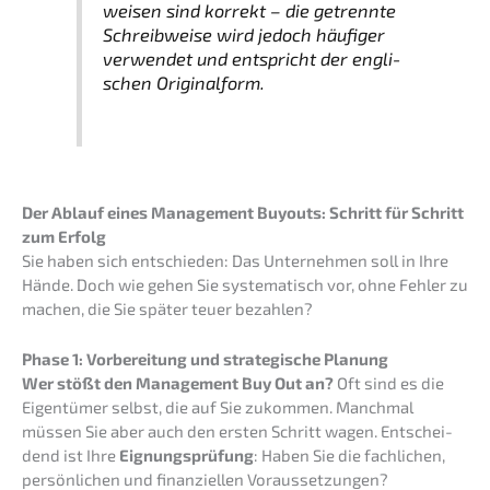
wei­sen sind korrekt – die getrenn­te
Schreib­wei­se wird jedoch häufi­ger
verwen­det und entspricht der engli­
schen Originalform.
Der Ablauf eines Manage­ment Buyouts: Schritt für Schritt
zum Erfolg
Sie haben sich entschie­den: Das Unter­neh­men soll in Ihre
Hände. Doch wie gehen Sie syste­ma­tisch vor, ohne Fehler zu
machen, die Sie später teuer bezahlen?
Phase 1: Vorbe­rei­tung und strate­gi­sche Planung
Wer stößt den Manage­ment Buy Out an?
Oft sind es die
Eigen­tü­mer selbst, die auf Sie zukom­men. Manch­mal
müssen Sie aber auch den ersten Schritt wagen. Entschei­
dend ist Ihre
Eignungs­prü­fung
: Haben Sie die fachli­chen,
persön­li­chen und finan­zi­el­len Voraussetzungen?