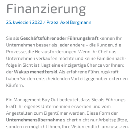
Finanzierung
25. kwiecień 2022
/ Przez
Axel Bergmann
Sie als
Geschäfts­füh­rer oder Führungs­kraft
kennen Ihr
Unter­neh­men besser als jeder andere – die Kunden, die
Prozes­se, die Heraus­for­de­run­gen. Wenn Ihr Chef das
Unter­neh­men verkau­fen möchte und keine Famili­en­nach­
fol­ge in Sicht ist, liegt eine einzig­ar­ti­ge Chance vor Ihnen:
der
Wykup menedżer­ski
. Als erfah­re­ne Führungs­kraft
haben Sie den entschei­den­den Vorteil gegen­über exter­nen
Käufern.
Ein Manage­ment Buy Out bedeu­tet, dass Sie als Führungs­
kraft Ihr eigenes Unter­neh­men erwer­ben und vom
Angestell­ten zum Eigen­tü­mer werden. Diese Form der
Unter­neh­mens­über­nah­me
sichert nicht nur Arbeits­plät­ze,
sondern ermög­licht Ihnen, Ihre Vision endlich umzusetzen.