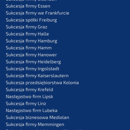
Sukces­ja firmy Essen
Sukces­ja firmy we Frankfurcie
Sukces­ja spółki Freiburg
Sukces­ja firmy Graz
Sukces­ja firmy Halle
Sukces­ja firmy Hamburg
Sukces­ja firmy Hamm
Sukces­ja firmy Hanower
Sukces­ja firmy Heidelberg
Sukces­ja firmy Ingolstadt
Sukces­ja firmy Kaiserslautern
Sukces­ja przedsię­bi­orst­wa Kolonia
Sukces­ja firmy Krefeld
Następst­wo firm Lipsk
Sukces­ja firmy Linz
Następst­wo firm Lubeka
Sukces­ja bizne­so­wa Mediolan
Sukces­ja firmy Memmingen