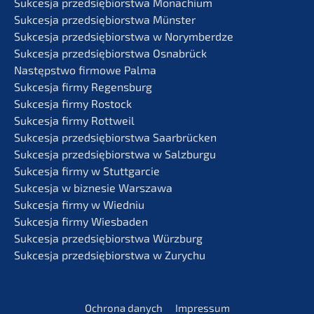
Sukces­ja przedsię­bi­orst­wa Monachium
Sukces­ja przedsię­bi­orst­wa Münster
Sukces­ja przedsię­bi­orst­wa w Norymberdze
Sukces­ja przedsię­bi­orst­wa Osnabrück
Następst­wo firmo­we Palma
Sukces­ja firmy Regensburg
Sukces­ja firmy Rostock
Sukces­ja firmy Rottweil
Sukces­ja przedsię­bi­orst­wa Saarbrücken
Sukces­ja przedsię­bi­orst­wa w Salzburgu
Sukces­ja firmy w Stuttgarcie
Sukces­ja w bizne­sie Warszawa
Sukces­ja firmy w Wiedniu
Sukces­ja firmy Wiesbaden
Sukces­ja przedsię­bi­orst­wa Würzburg
Sukces­ja przedsię­bi­orst­wa w Zurychu
Ochrona danych
Impres­sum