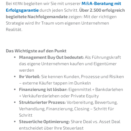
Bei
beglei­ten wir Sie mit unserer
M
&
A-Beratung mit
KERN
Erfolgs­ga­ran­tie
durch jeden Schritt.
Über 2.500 erfolg­reich
beglei­te­te Nachfol­ge­man­da­te
zeigen: Mit der richti­gen
Strate­gie wird Ihr Traum vom eigenen Unter­neh­men
Realität.
Das Wichtigs­te auf den Punkt
Manage­ment Buy Out bedeu­tet:
Als Führungs­kraft
das eigene Unter­neh­men kaufen und Eigen­tü­mer
werden
Ihr Vorteil:
Sie kennen Kunden, Prozes­se und Risiken
– exter­ne Käufer tappen im Dunkeln
Finan­zie­rung ist lösbar:
Eigen­mit­tel + Bankdar­le­hen
+ Verkäu­fer­dar­le­hen oder Priva­te Equity
Struk­tu­rier­ter Prozess:
Vorbe­rei­tung, Bewer­tung,
Verhand­lung, Finan­zie­rung, Closing – Schritt für
Schritt
Steuer­li­che Optimie­rung:
Share Deal vs. Asset Deal
entschei­det über Ihre Steuerlast