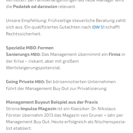
die
Podatek od darowizn
relevant.
Unsere Empfeh­lung: Frühzei­ti­ge steuer­li­che Beratung zahlt
sich aus. Ein quali­fi­zier­tes Gutach­ten nach
schafft
IDW
S1
Rechtssicherheit.
Spezi­el­le MBO-Formen
Sanie­rungs
:
Das Manage­ment übernimmt ein
Firma
in
MBO
der Krise – riskant, aber mit großem
Wertsteigerungspotenzial.
Going Priva­te
:
Bei börsen­no­tier­ten Unter­neh­men
MBO
führt der Manage­ment Buy Out zur Privatisierung.
Manage­ment Buyout Beispiel aus der Praxis
Strona
Impul­se Magazin
ist ein Klassi­ker: Dr. Nikolaus
Förster übernahm 2013 das Magazin von Gruner + Jahr per
Manage­ment Buy Out. Heute erfolg­reich als Nischen­spe­zia­
list etabliert.