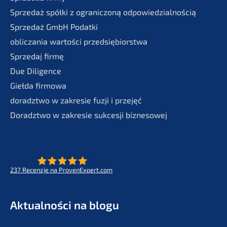
Sprze­daż spółki z ogranic­zoną odpowiedzialnością
Sprze­daż GmbH Podatki
oblic­za­nia wartości przedsiębiorstwa
Sprze­daj firmę
Due Diligence
Giełda firmo­wa
doradzt­wo w zakre­sie fuzji i przejęć
Doradzt­wo w zakre­sie sukces­ji biznesowej
237
Recenz­je na ProvenExpert.com
- Future for lifeworks
KERN
Aktual­ności na blogu