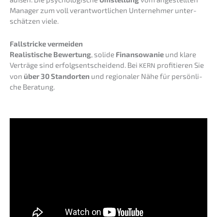
Manager zum voll verant­wort­li­chen Unter­neh­mer unter­
schät­zen viele.
Fallstri­cke vermeiden
Realis­ti­sche Bewer­tung
, solide
Finan­so­wa­nie
und klare
Verträ­ge sind erfolgs­ent­schei­dend. Bei
profi­tie­ren Sie
KERN
von
über 30 Stand­or­ten
und regio­na­ler Nähe für persön­li­
che Beratung.