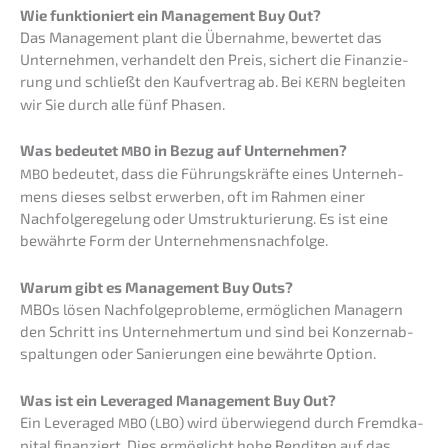
Wie funktio­niert ein Manage­ment Buy Out?
Das Manage­ment plant die Übernah­me, bewer­tet das
Unter­neh­men, verhan­delt den Preis, sichert die Finan­zie­
rung und schließt den Kaufver­trag ab. Bei
beglei­ten
KERN
wir Sie durch alle fünf Phasen.
Was bedeu­tet
in Bezug auf Unternehmen?
MBO
bedeu­tet, dass die Führungs­kräf­te eines Unter­neh­
MBO
mens dieses selbst erwer­ben, oft im Rahmen einer
Nachfol­ge­re­ge­lung oder Umstruk­tu­rie­rung. Es ist eine
bewähr­te Form der Unternehmensnachfolge.
Warum gibt es Manage­ment Buy Outs?
MBOs lösen Nachfol­ge­pro­ble­me, ermög­li­chen Managern
den Schritt ins Unter­neh­mer­tum und sind bei Konzern­ab­
spal­tun­gen oder Sanie­run­gen eine bewähr­te Option.
Was ist ein Lever­a­ged Manage­ment Buy Out?
Ein Lever­a­ged
(
) wird überwie­gend durch Fremd­ka­
MBO
LBO
pi­tal finan­ziert. Dies ermög­licht hohe Rendi­ten auf das