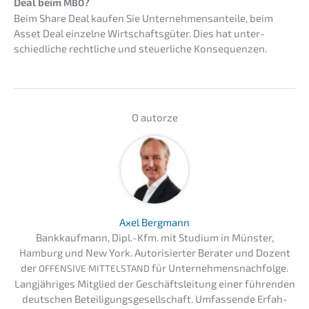
Deal beim
?
MBO
Beim Share Deal kaufen Sie Unter­neh­mens­an­tei­le, beim
Asset Deal einzel­ne Wirtschafts­gü­ter. Dies hat unter­
schied­li­che recht­li­che und steuer­li­che Konsequenzen.
O autor­ze
Axel Bergmann
Bankkauf­mann, Dipl.-Kfm. mit Studi­um in Münster,
Hamburg und New York. Autori­sier­ter Berater und Dozent
der
für Unternehmens­nachfolge.
OFFENSIVE
MITTELSTAND
Langjäh­ri­ges Mitglied der Geschäfts­lei­tung einer führen­den
deutschen Betei­li­gungs­ge­sell­schaft. Umfas­sen­de Erfah­