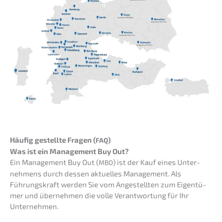
Häufig gestell­te Fragen (
)
FAQ
Was ist ein Manage­ment Buy Out?
Ein Manage­ment Buy Out (
) ist der Kauf eines Unter­
MBO
neh­mens durch dessen aktuel­les Manage­ment. Als
Führungs­kraft werden Sie vom Angestell­ten zum Eigen­tü­
mer und überneh­men die volle Verant­wor­tung für Ihr
Unternehmen.