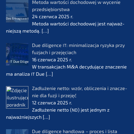
Metoda wartości docho­do­wej w wycenie
przedsię­bi­orst­wa
24 czerw­ca 2025 r.
Metoda wartości docho­do­wej jest najważ­
nie­js­zą metodą.
[…]
Due diligence
: minima­li­zac­ja ryzyka przy
IT
fuzjach i przejęciach
16 czerw­ca 2025 r.
W transak­c­jach M
&
A decydu­jące znacze­nie
ma anali­za
Due
[…]
IT
Zadłuże­nie netto: wzór, oblic­ze­nia i znacze­
nie dla fuzji i przejęć
12 czerw­ca 2025 r.
Zadłuże­nie netto (
) jest jednym z
ND
najważ­nie­js­zych
[…]
Due diligence handlo­wa – proces i lista