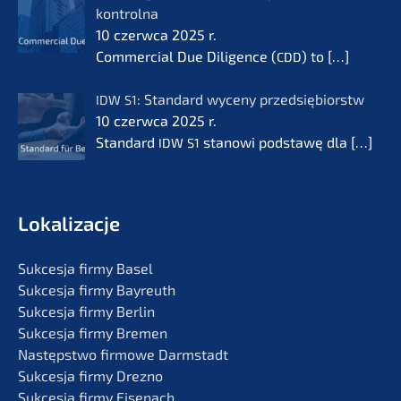
kontrol­na
10 czerw­ca 2025 r.
Commer­cial Due Diligence (
) to
[…]
CDD
: Standard wyceny przedsię­bi­orstw
IDW
S1
10 czerw­ca 2025 r.
Standard
stanowi podsta­wę dla
[…]
IDW
S1
Lokali­zac­je
Sukces­ja firmy Basel
Sukces­ja firmy Bayreuth
Sukces­ja firmy Berlin
Sukces­ja firmy Bremen
Następst­wo firmo­we Darmstadt
Sukces­ja firmy Drezno
Sukces­ja firmy Eisenach