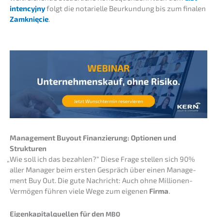
inten­cy­j­ny
folgt die notari­el­le Beurkun­dung bis zum finalen
Zamknięcie
.
Manage­ment Buyout Finan­zie­rung: Optio­nen und
Strukturen
„
Wie soll ich das bezah­len?“ Diese Frage stellen sich 90%
aller Manager beim ersten Gespräch über einen Manage­
ment Buy Out. Die gute Nachricht: Auch ohne Millio­nen-
Vermö­gen führen viele Wege zum eigenen
Firma
.
Eigen­ka­pi­tal­quel­len für den
MBO