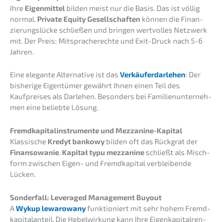
Ihre
Eigen­mit­tel
bilden meist nur die Basis. Das ist völlig
normal.
Priva­te Equity Gesell­schaf­ten
können die Finan­
zie­rungs­lü­cke schlie­ßen und bringen wertvol­les Netzwerk
mit. Der Preis: Mitspra­che­rech­te und Exit-Druck nach 5-6
Jahren.
Eine elegan­te Alter­na­ti­ve ist das
Verkäu­fer­dar­le­hen
: Der
bishe­ri­ge Eigen­tü­mer gewährt Ihnen einen Teil des
Kaufprei­ses als Darle­hen. Beson­ders bei Famili­en­un­ter­neh­
men eine belieb­te Lösung.
Fremd­ka­pi­tal­in­stru­men­te und Mezzanine-Kapital
Klassi­sche
Kredyt bankowy
bilden oft das Rückgrat der
Finan­so­wa­nie
.
Kapitał typu mezza­ni­ne
schließt als Misch­
form zwischen Eigen- und Fremd­ka­pi­tal verblei­ben­de
Lücken.
Sonder­fall: Lever­a­ged Manage­ment Buyout
A
Wykup lewarowa­ny
funktio­niert mit sehr hohem Fremd­
ka­pi­tal­an­teil. Die Hebel­wir­kung kann Ihre Eigen­ka­pi­tal­ren­