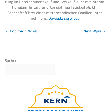
rung im Unter­nehmens­kauf und -verkauf, auch mit inter­na­
tio­na­lem Hinter­grund. Langjäh­ri­ge Tätig­keit als kfm.
Geschäfts­füh­rer eines mittel­stän­di­schen Famili­en­un­ter­
neh­mens.
Dowiedz się więcej
←
Poprzedni Wpis
Next Wpis
→
Suchen