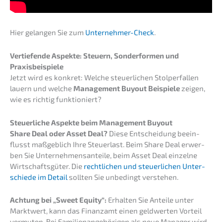
Hier gelan­gen Sie zum
Unter­neh­mer-Check
.
Vertie­fen­de Aspek­te: Steuern, Sonder­for­men und
Praxisbeispiele
Jetzt wird es konkret: Welche steuer­li­chen Stolper­fal­len
lauern und welche
Manage­ment Buyout Beispie­le
zeigen,
wie es richtig funktioniert?
Steuer­li­che Aspek­te beim Manage­ment Buyout
Share Deal oder Asset Deal?
Diese Entschei­dung beein­
flusst maßgeb­lich Ihre Steuer­last. Beim Share Deal erwer­
ben Sie Unter­neh­mens­an­tei­le, beim Asset Deal einzel­ne
Wirtschafts­gü­ter. Die
recht­li­chen und steuer­li­chen Unter­
schie­de im Detail
sollten Sie unbedingt verstehen.
Achtung bei „Sweet Equity“:
Erhal­ten Sie Antei­le unter
Markt­wert, kann das Finanz­amt einen geldwer­ten Vorteil
vermu­ten. Bei Famili­en­an­ge­hö­ri­gen als neue Manager wird