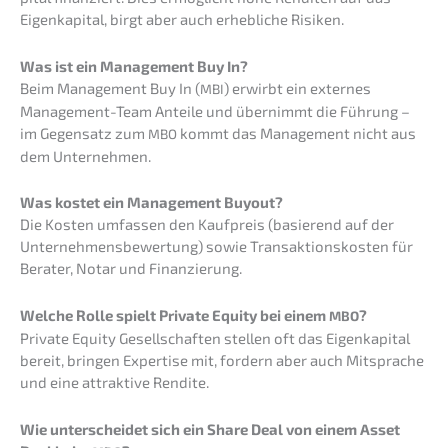
Eigen­ka­pi­tal, birgt aber auch erheb­li­che Risiken.
Was ist ein Manage­ment Buy In?
Beim Manage­ment Buy In (
) erwirbt ein exter­nes
MBI
Manage­ment-Team Antei­le und übernimmt die Führung –
im Gegen­satz zum
kommt das Manage­ment nicht aus
MBO
dem Unternehmen.
Was kostet ein Manage­ment Buyout?
Die Kosten umfas­sen den Kaufpreis (basie­rend auf der
Unter­neh­mens­be­wer­tung) sowie Trans­ak­ti­ons­kos­ten für
Berater, Notar und Finanzierung.
Welche Rolle spielt Priva­te Equity bei einem
?
MBO
Priva­te Equity Gesell­schaf­ten stellen oft das Eigen­ka­pi­tal
bereit, bringen Exper­ti­se mit, fordern aber auch Mitspra­che
und eine attrak­ti­ve Rendite.
Wie unter­schei­det sich ein Share Deal von einem Asset