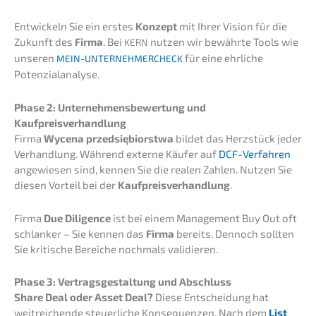
Entwi­ckeln Sie ein erstes
Konzept
mit Ihrer Vision für die
Zukunft des
Firma
. Bei
nutzen wir bewähr­te Tools wie
KERN
unseren
für eine ehrli­che
MEIN-UNTERNEHMERCHECK
Potenzialanalyse.
Phase 2: Unter­neh­mens­be­wer­tung und
Kaufpreisverhandlung
Firma
Wycena przedsię­bi­orst­wa
bildet das Herzstück jeder
Verhand­lung. Während exter­ne Käufer auf
DCF-Verfah­ren
angewie­sen sind, kennen Sie die realen Zahlen. Nutzen Sie
diesen Vorteil bei der
Kaufpreis­ver­hand­lung
.
Firma
Due Diligence
ist bei einem Manage­ment Buy Out oft
schlan­ker – Sie kennen das
Firma
bereits. Dennoch sollten
Sie kriti­sche Berei­che nochmals validieren.
Phase 3: Vertrags­ge­stal­tung und Abschluss
Share Deal oder Asset Deal?
Diese Entschei­dung hat
weitrei­chen­de steuer­li­che Konse­quen­zen. Nach dem
List