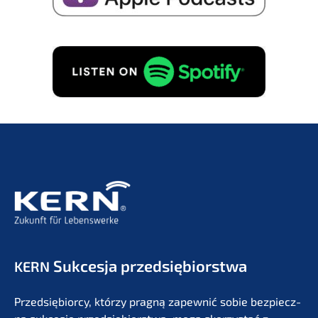
Sukces­ja przedsiębiorstwa
KERN
Przedsię­bi­or­cy, którzy pragną zapew­nić sobie bezpiecz­