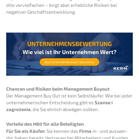
di­te verviel­fa­chen – birgt aber erheb­li­che Risiken bei
negati­ver Geschäftsentwicklung.
Chancen und Risiken beim Manage­ment Buyout
Der Manage­ment Buy Out ist kein Selbst­läu­fer. Wie bei jeder
unter­neh­me­ri­schen Entschei­dung gibt es
Szanse i
zagroże­nia
, die Sie ehrlich abwägen sollten.
Vortei­le des
für alle Beteiligten
MBO
Für Sie als Käufer:
Sie kennen das
Firma
in- und auswen­
dig, haben bereits Vertrau­en bei Mitar­bei­tern und Kunden