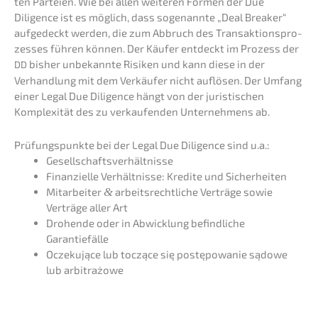
ten Partei­en. Wie bei allen weite­ren Formen der Due
Diligence ist es möglich, dass sogenann­te „Deal Break­er“
aufge­deckt werden, die zum Abbruch des Trans­ak­ti­ons­pro­
zes­ses führen können. Der Käufer entdeckt im Prozess der
bisher unbekann­te Risiken und kann diese in der
DD
Verhand­lung mit dem Verkäu­fer nicht auflö­sen. Der Umfang
einer Legal Due Diligence hängt von der juris­ti­schen
Komple­xi­tät des zu verkau­fen­den Unter­neh­mens ab.
Prüfungs­punk­te bei der Legal Due Diligence sind u.a.:
Gesell­schafts­ver­hält­nis­se
Finan­zi­el­le Verhält­nis­se: Kredi­te und Sicherheiten
Mitar­bei­ter
&
arbeits­recht­li­che Verträ­ge sowie
Verträ­ge aller Art
Drohen­de oder in Abwick­lung befind­li­che
Garantiefälle
Oczeku­jące lub toczące się postę­po­wa­nie sądowe
lub arbitrażowe