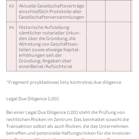
Aktuel­le Gesell­schafts­ver­trä­ge
A3
einschließ­lich Proto­kol­le aller
Gesellschafterversammlungen
Histo­ri­sche Aufstel­lung
A4
sämtli­cher notari­el­ler Urkun­
den über die Gründung, die
Abtre­tung von Geschäfts­an­
tei­len sowie etwaige Kapital­
erhö­hun­gen seit der
Gründung; Angaben über
einenBeirat/Aufsichtsrat
*Fragment przykła­do­wej listy kontrol­nej due diligence
Legal Due Diligence (
)
LDD
Bei einer Legal Due Diligence (
) steht die Prüfung von
LDD
recht­li­chen Risiken im Zentrum. Das beinhal­tet sowohl die
Trans­ak­ti­on selbst als auch Risiken, die das Unter­neh­men
betref­fen und poten­zi­el­le Haftungs­ri­si­ken für die invol­vier­