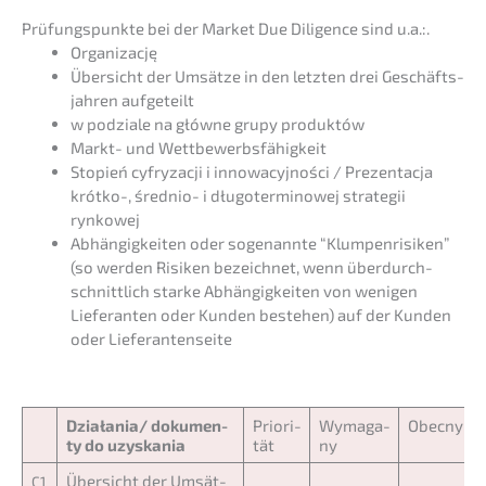
Prüfungs­punk­te bei der Market Due Diligence sind u.a.:.
Organi­zac­ję
Übersicht der Umsät­ze in den letzten drei Geschäfts­
jah­ren aufgeteilt
w podzia­le na główne grupy produktów
Markt- und Wettbewerbsfähigkeit
Stopień cyfry­zac­ji i innowa­cy­j­ności / Prezent­ac­ja
krótko-, średnio- i długo­ter­mi­no­wej strate­gii
rynkowej
Abhän­gig­kei­ten oder sogenann­te “Klumpen­ri­si­ken”
(so werden Risiken bezeich­net, wenn überdurch­
schnitt­lich starke Abhän­gig­kei­ten von wenigen
Liefe­ran­ten oder Kunden bestehen) auf der Kunden
oder Lieferantenseite
Działania/ dokumen­
Priori­
Wymaga­
Obecny
ty do uzyskania
tät
ny
Übersicht der Umsät­
C1