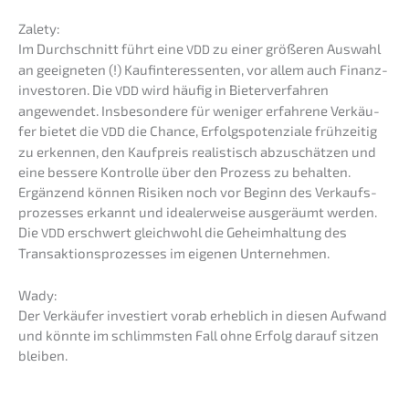
Zalety:
Im Durch­schnitt führt eine
zu einer größe­ren Auswahl
VDD
an geeig­ne­ten (!) Kaufin­ter­es­sen­ten, vor allem auch Finanz­
in­ves­to­ren. Die
wird häufig in Bieter­ver­fah­ren
VDD
angewen­det. Insbe­son­de­re für weniger erfah­re­ne Verkäu­
fer bietet die
die Chance, Erfolgs­po­ten­zia­le frühzei­tig
VDD
zu erken­nen, den Kaufpreis realis­tisch abzuschät­zen und
eine besse­re Kontrol­le über den Prozess zu behal­ten.
Ergän­zend können Risiken noch vor Beginn des Verkaufs­
pro­zes­ses erkannt und idealer­wei­se ausge­räumt werden.
Die
erschwert gleich­wohl die Geheim­hal­tung des
VDD
Trans­ak­ti­ons­pro­zes­ses im eigenen Unternehmen.
Wady:
Der Verkäu­fer inves­tiert vorab erheb­lich in diesen Aufwand
und könnte im schlimms­ten Fall ohne Erfolg darauf sitzen
bleiben.