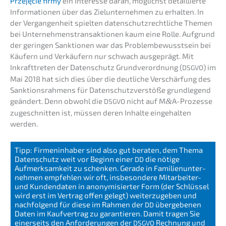
Przejęcie firmy
ein Inter­es­se daran, möglichst detail­lier­te
Infor­ma­tio­nen über das Zielun­ter­neh­men zu erhal­ten. In
der Vergan­gen­heit spiel­ten daten­schutz­recht­li­che Themen
bei Unter­neh­mens­trans­ak­tio­nen kaum eine Rolle. Aufgrund
der gerin­gen Sanktio­nen war das Problem­be­wusst­sein bei
Käufern und Verkäu­fern nur schwach ausge­prägt. Mit
Inkraft­tre­ten der Daten­schutz Grund­ver­ord­nung (
) im
DSGVO
Mai 2018 hat sich dies über die deutli­che Verschär­fung des
Sankti­ons­rah­mens für Daten­schutz­ver­stö­ße grund­le­gend
geändert. Denn obwohl die
nicht auf M
&
A-Prozesse
DSGVO
zugeschnit­ten ist, müssen deren Inhal­te einge­hal­ten
werden.
Tipp: Firmen­in­ha­ber sind also gut beraten, dem Thema
Daten­schutz weit vor Beginn einer
die nötige
DD
Aufmerk­sam­keit zu schen­ken. Gerade in Famili­en­un­ter­
neh­men empfeh­len wir oft, insbe­son­de­re Mitar­bei­ter-
und Kunden­da­ten in anony­mi­sier­ter Form (der Schlüs­sel
wird erst im Vertrag offen gelegt) weiter­zu­ge­ben und
nachfol­gend für diese im Rahmen der
überge­be­nen
DD
Daten im Kaufver­trag zu garan­tie­ren. Damit tragen Sie
einer­seits den Anfor­de­run­gen der
Rechnung und
DSGVO