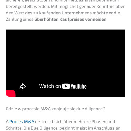
bereit­ge­stellt werden. Mit möglichst genau­er Kennt­nis über
den Wert des zu kaufen­den Unter­neh­mens möchte er die
Zahlung eines
überhöh­ten Kaufprei­ses vermei­den
.
Gdzie w proce­sie M
&
A znajdu­je się due diligence?
A
Proces M
&
A
erstreckt sich über mehre­re Phasen und
Schrit­te. Die Due Diligence beginnt meist im Anschluss an