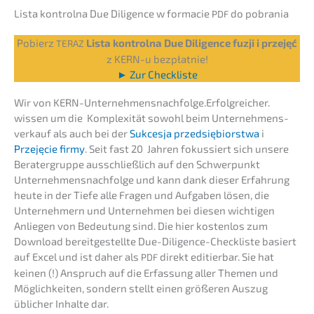
Lista kontrol­na Due Diligence w formacie
do pobrania
PDF
Pobierz
Lista kontrol­na Due Diligence fuzji i przejęć
TERAZ
z KERN-u bezpłatnie!
► Zur Checkliste
Wir von KERN-Unternehmensnachfolge.Erfolgreicher.
wissen um die Komple­xi­tät sowohl beim Unter­nehmens­
verkauf als auch bei der
Sukces­ja przedsię­bi­orst­wa
i
Przejęcie firmy
. Seit fast 20 Jahren fokus­siert sich unsere
Berater­grup­pe ausschließ­lich auf den Schwer­punkt
Unternehmens­nachfolge und kann dank dieser Erfah­rung
heute in der Tiefe alle Fragen und Aufga­ben lösen, die
Unter­neh­mern und Unter­neh­men bei diesen wichti­gen
Anlie­gen von Bedeu­tung sind. Die hier kosten­los zum
Download bereit­ge­stell­te Due-Diligence-Check­lis­te basiert
auf Excel und ist daher als
direkt editier­bar. Sie hat
PDF
keinen (!) Anspruch auf die Erfas­sung aller Themen und
Möglich­kei­ten, sondern stellt einen größe­ren Auszug
üblicher Inhal­te dar.