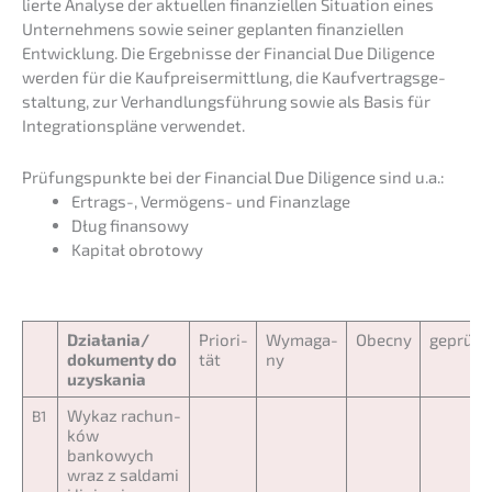
lier­te Analy­se der aktuel­len finan­zi­el­len Situa­ti­on eines
Unter­neh­mens sowie seiner geplan­ten finan­zi­el­len
Entwick­lung. Die Ergeb­nis­se der Finan­cial Due Diligence
werden für die Kaufpreis­er­mitt­lung, die Kaufver­trags­ge­
stal­tung, zur Verhand­lungs­füh­rung sowie als Basis für
Integra­ti­ons­plä­ne verwendet.
Prüfungs­punk­te bei der Finan­cial Due Diligence sind u.a.:
Ertrags-, Vermö­gens- und Finanzlage
Dług finan­so­wy
Kapitał obrot­o­wy
Działania/
Priori­
Wymaga­
Obecny
geprüft
dokumen­ty do
tät
ny
uzyskania
Wykaz rachun­
B1
ków
bankowych
wraz z salda­mi