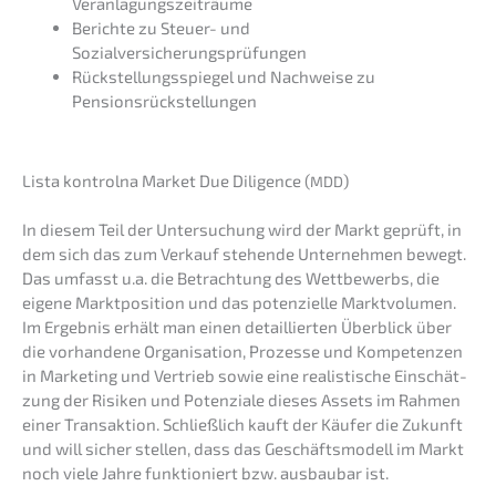
Veranlagungszeiträume
Berich­te zu Steuer- und
Sozialversicherungsprüfungen
Rückstel­lungs­spie­gel und Nachwei­se zu
Pensionsrückstellungen
Lista kontrol­na Market Due Diligence (
)
MDD
In diesem Teil der Unter­su­chung wird der Markt geprüft, in
dem sich das zum Verkauf stehen­de Unter­neh­men bewegt.
Das umfasst u.a. die Betrach­tung des Wettbe­werbs, die
eigene Markt­po­si­ti­on und das poten­zi­el­le Markt­vo­lu­men.
Im Ergeb­nis erhält man einen detail­lier­ten Überblick über
die vorhan­de­ne Organi­sa­ti­on, Prozes­se und Kompe­ten­zen
in Marke­ting und Vertrieb sowie eine realis­ti­sche Einschät­
zung der Risiken und Poten­zia­le dieses Assets im Rahmen
einer Trans­ak­ti­on. Schließ­lich kauft der Käufer die Zukunft
und will sicher stellen, dass das Geschäfts­mo­dell im Markt
noch viele Jahre funktio­niert bzw. ausbau­bar ist.