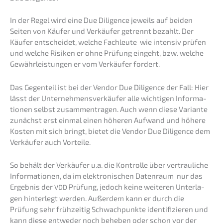
In der Regel wird eine Due Diligence jeweils auf beiden
Seiten von Käufer und Verkäu­fer getrennt bezahlt. Der
Käufer entschei­det, welche Fachleu­te wie inten­siv prüfen
und welche Risiken er ohne Prüfung eingeht, bzw. welche
Gewähr­leis­tun­gen er vom Verkäu­fer fordert.
Das Gegen­teil ist bei der Vendor Due Diligence der Fall: Hier
lässt der Unter­neh­mens­ver­käu­fer alle wichti­gen Infor­ma­
tio­nen selbst zusam­men­tra­gen. Auch wenn diese Varian­te
zunächst erst einmal einen höheren Aufwand und höhere
Kosten mit sich bringt, bietet die Vendor Due Diligence dem
Verkäu­fer auch Vorteile.
So behält der Verkäu­fer u.a. die Kontrol­le über vertrau­li­che
Infor­ma­tio­nen, da im elektro­ni­schen Daten­raum nur das
Ergeb­nis der
Prüfung, jedoch keine weite­ren Unter­la­
VDD
gen hinter­legt werden. Außer­dem kann er durch die
Prüfung sehr frühzei­tig Schwach­punk­te identi­fi­zie­ren und
kann diese entwe­der noch beheben oder schon vor der