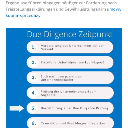
Ergeb­nis­se führen hinge­gen häufi­ger zur Forde­rung nach
Freistel­lungs­er­klä­run­gen und Gewähr­leis­tun­gen im
umowy
kupna-sprze­daży
.