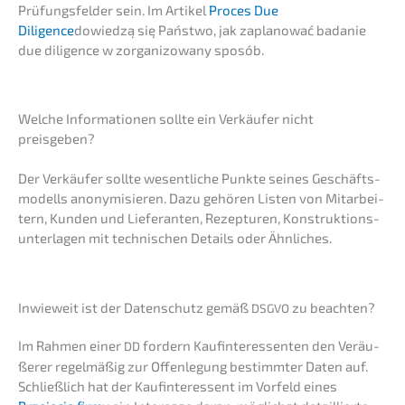
Prüfungs­fel­der sein. Im Artikel
Proces Due
Diligence
dowied­zą się Państ­wo, jak zapla­no­wać badanie
due diligence w zorga­ni­zowa­ny sposób.
Welche Infor­ma­tio­nen sollte ein Verkäu­fer nicht
preisgeben?
Der Verkäu­fer sollte wesent­li­che Punkte seines Geschäfts­
mo­dells anony­mi­sie­ren. Dazu gehören Listen von Mitar­bei­
tern, Kunden und Liefe­ran­ten, Rezep­tu­ren, Konstruk­ti­ons­
un­ter­la­gen mit techni­schen Details oder Ähnliches.
Inwie­weit ist der Daten­schutz gemäß
zu beachten?
DSGVO
Im Rahmen einer
fordern Kaufin­ter­es­sen­ten den Veräu­
DD
ße­rer regel­mä­ßig zur Offen­le­gung bestimm­ter Daten auf.
Schließ­lich hat der Kaufin­ter­es­sent im Vorfeld eines