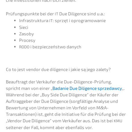
Prüfungs­punk­te bei der
Due Diligence sind u.a.:
IT
Infra­struk­tu­ra
: sprzęt i oprogramowanie
IT
Sieci
Zasoby
Proce­sy
i bezpiec­zeńst­wo danych
RODO
Co to jest vendor due diligence i jakie są jego zalety?
Beauf­tragt der Verkäu­fer die Due-Diligence-Prüfung,
spricht man von einer „
Badanie Due Diligence sprze­daw­cy
„.
Während bei der „Buy Side Due Diligence“ der Käufer der
Auftrag­ge­ber der Due Diligence (sorgfäl­ti­ge Analy­se und
Bewer­tung von Unter­neh­men im Vorfeld von M
&
A-
Transaktionen) ist, geht die Initia­ti­ve für die Prüfung bei der
„Vendor Due Diligence“ vom Verkäu­fer aus. Das ist bei
KMU
selte­ner der Fall, kommt aber ebenfalls vor.