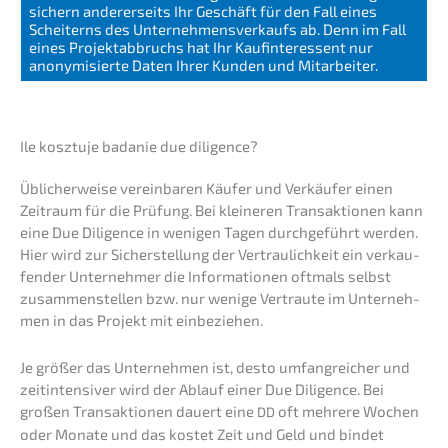
sichern anderer­seits Ihr Geschäft für den Fall eines
Schei­terns des Unter­neh­mens­ver­kaufs ab. Denn im Fall
eines Projekt­ab­bruchs hat Ihr Kaufin­ter­es­sent nur
anony­mi­sier­te Daten Ihrer Kunden und Mitarbeiter.
Ile kosztu­je badanie due diligence?
Üblicher­wei­se verein­ba­ren Käufer und Verkäu­fer einen
Zeitraum für die Prüfung. Bei kleine­ren Trans­ak­tio­nen kann
eine Due Diligence in wenigen Tagen durch­ge­führt werden.
Hier wird zur Sicher­stel­lung der Vertrau­lich­keit ein verkau­
fen­der Unter­neh­mer die Infor­ma­tio­nen oftmals selbst
zusam­men­stel­len bzw. nur wenige Vertrau­te im Unter­neh­
men in das Projekt mit einbeziehen.
Je größer das Unter­neh­men ist, desto umfang­rei­cher und
zeitin­ten­si­ver wird der Ablauf einer Due Diligence. Bei
großen Trans­ak­tio­nen dauert eine
oft mehre­re Wochen
DD
oder Monate und das kostet Zeit und Geld und bindet