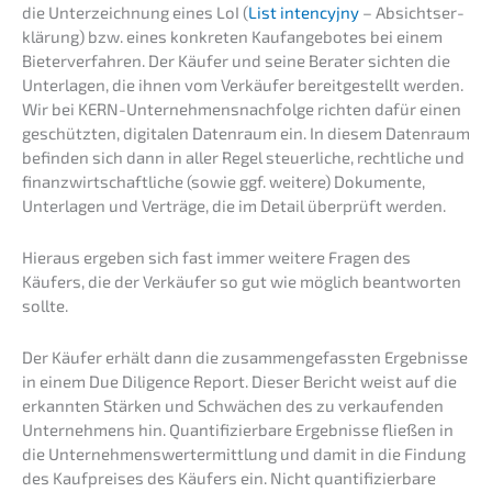
die Unter­zeich­nung eines LoI (
List inten­cy­j­ny
– Absichts­er­
klä­rung) bzw. eines konkre­ten Kaufan­ge­bo­tes bei einem
Bieter­ver­fah­ren. Der Käufer und seine Berater sichten die
Unter­la­gen, die ihnen vom Verkäu­fer bereit­ge­stellt werden.
Wir bei KERN-Unternehmens­nachfolge richten dafür einen
geschütz­ten, digita­len Daten­raum ein. In diesem Daten­raum
befin­den sich dann in aller Regel steuer­li­che, recht­li­che und
finanz­wirt­schaft­li­che (sowie ggf. weite­re) Dokumen­te,
Unter­la­gen und Verträ­ge, die im Detail überprüft werden.
Hieraus ergeben sich fast immer weite­re Fragen des
Käufers, die der Verkäu­fer so gut wie möglich beant­wor­ten
sollte.
Der Käufer erhält dann die zusam­men­ge­fass­ten Ergeb­nis­se
in einem Due Diligence Report. Dieser Bericht weist auf die
erkann­ten Stärken und Schwä­chen des zu verkau­fen­den
Unter­neh­mens hin. Quanti­fi­zier­ba­re Ergeb­nis­se fließen in
die Unter­neh­mens­wert­ermitt­lung und damit in die Findung
des Kaufprei­ses des Käufers ein. Nicht quanti­fi­zier­ba­re