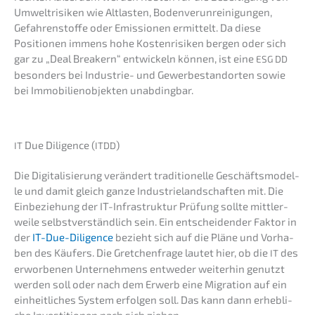
Umwelt­ri­si­ken wie Altlas­ten, Boden­ver­un­rei­ni­gun­gen,
Gefah­ren­stof­fe oder Emissio­nen ermit­telt. Da diese
Positio­nen immens hohe Kosten­ri­si­ken bergen oder sich
gar zu „Deal Break­ern“ entwi­ckeln können, ist eine
ESG
DD
beson­ders bei Indus­trie- und Gewer­be­stand­or­ten sowie
bei Immobi­li­en­ob­jek­ten unabdingbar.
Due Diligence (
)
IT
ITDD
Die Digita­li­sie­rung verän­dert tradi­tio­nel­le Geschäfts­mo­del­
le und damit gleich ganze Indus­trie­land­schaf­ten mit. Die
Einbe­zie­hung der IT-Infra­struk­tur Prüfung sollte mittler­
wei­le selbst­ver­ständ­lich sein. Ein entschei­den­der Faktor in
der
IT-Due-Diligence
bezieht sich auf die Pläne und Vorha­
ben des Käufers. Die Gretchen­fra­ge lautet hier, ob die
des
IT
erwor­be­nen Unter­neh­mens entwe­der weiter­hin genutzt
werden soll oder nach dem Erwerb eine Migra­ti­on auf ein
einheit­li­ches System erfol­gen soll. Das kann dann erheb­li­
che Inves­ti­tio­nen nach sich ziehen.