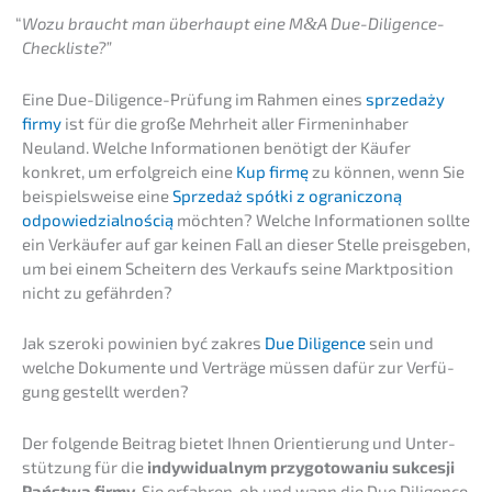
“
Wozu braucht man überhaupt eine M
&
A Due-Diligence-
Checkliste?”
Eine Due-Diligence-Prüfung im Rahmen eines
sprze­daży
firmy
ist für die große Mehrheit aller Firmen­in­ha­ber
Neuland. Welche Infor­ma­tio­nen benötigt der Käufer
konkret, um erfolg­reich eine
Kup firmę
zu können, wenn Sie
beispiels­wei­se eine
Sprze­daż spółki z ogranic­zoną
odpowied­zi­al­nością
möchten? Welche Infor­ma­tio­nen sollte
ein Verkäu­fer auf gar keinen Fall an dieser Stelle preis­ge­ben,
um bei einem Schei­tern des Verkaufs seine Markt­po­si­ti­on
nicht zu gefährden?
Jak szero­ki powini­en być zakres
Due Diligence
sein und
welche Dokumen­te und Verträ­ge müssen dafür zur Verfü­
gung gestellt werden?
Der folgen­de Beitrag bietet Ihnen Orien­tie­rung und Unter­
stüt­zung für die
indywi­du­al­nym przygo­to­wa­niu sukces­ji
Państ­wa firmy
. Sie erfah­ren, ob und wann die Due Diligence