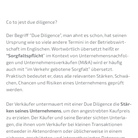
Co to jest due diligence?
Der Begriff “Due Diligence”, man ahnt es schon, hat seinen
Ursprung wie so viele andere Termi­ni in der Betriebs­wirt­
schaft im Engli­schen. Wortwört­lich übersetzt heißt er
“Sorgfalts­pflicht
” im Kontext von Unter­neh­mens­nach­fol­
gen und Unter­neh­mens­ver­käu­fen (M
&
A) wird er häufig
auch mit “im Verkehr gebote­ne Sorgfalt” übersetzt.
Praktisch bedeu­tet er, dass alle relevan­ten Stärken, Schwä­
chen, Chancen und Risiken eines Unter­neh­mens geprüft
werden.
Der Verkäu­fer unter­mau­ert mit einer Due Diligence die
Stär­
ken seines Unter­neh­mens
, um den angestreb­ten Kaufpreis
zu erzie­len. Der Käufer und seine Berater sichten Unter­la­
gen, die ihnen vom Verkäu­fer bei kleinen Trans­ak­tio­nen
entwe­der in Akten­ord­nern oder üblicher­wei­se in einem
siche­ren, geschütz­ten und inter­net­ba­sier­ten Daten­raum