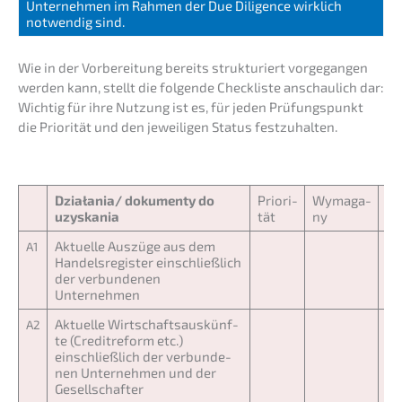
Unter­neh­men im Rahmen der Due Diligence wirklich
notwen­dig sind.
Wie in der Vorbe­rei­tung bereits struk­tu­riert vorge­gan­gen
werden kann, stellt die folgen­de Check­lis­te anschau­lich dar:
Wichtig für ihre Nutzung ist es, für jeden Prüfungs­punkt
die Priori­tät und den jewei­li­gen Status festzuhalten.
Działania/ dokumen­ty do
Priori­
Wymaga­
Ob
uzyskania
tät
ny
Aktuel­le Auszü­ge aus dem
A1
Handels­re­gis­ter einschließ­lich
der verbun­de­nen
Unternehmen
Aktuel­le Wirtschafts­aus­künf­
A2
te (Credit­re­form etc.)
einschließ­lich der verbun­de­
nen Unter­neh­men und der
Gesellschafter