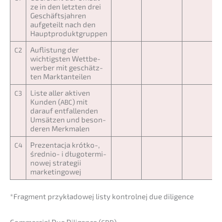
ze in den letzten drei
Geschäfts­jah­ren
aufge­teilt nach den
Hauptproduktgruppen
Auflis­tung der
C2
wichtigs­ten Wettbe­
wer­ber mit geschätz­
ten Marktanteilen
Liste aller aktiven
C3
Kunden (
) mit
ABC
darauf entfal­len­den
Umsät­zen und beson­
de­ren Merkmalen
Prezent­ac­ja krótko-,
C4
średnio- i długo­ter­mi­
no­wej strate­gii
marketingowej
*Fragment przykła­do­wej listy kontrol­nej due diligence