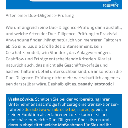
Arten einer Due-Diligence-Prüfung
Wie umfang­reich eine Due-Diligence-Prüfung dann ausfällt,
und welche Arten der Due-Diligence-Prüfung im Praxis­fall
Anwen­dung finden, hängt natür­lich von mehre­ren Fakto­ren
ab. So sind u.a. die Größe des Unter­neh­mens, sein
Geschäfts­mo­dell, sein Stand­ort, das Anlage­ver­mö­gen,
Cashflow und Erträ­ge entschei­den­de Krite­ri­en. Klar ist
natür­lich auch, dass nicht alle Geschäfts­vor­fäl­le und
Sachver­hal­te im Detail unter­such­bar sind, da ansons­ten die
Due-Diligence-Prüfung nicht mehr wirtschaft­lich angemes­
sen darstell­bar wäre. Deshalb gilt es,
zasady istot­ności
.
Wskazów­ka:
Schal­ten Sie bei der Vorbe­rei­tung Ihrer
Unternehmens­nachfolge frühzei­tig eine trans­ak­ti­ons­er­
fah­re­ne
doradzt­wo w zakre­sie fuzji i przejęć
ein. In
seiner Funkti­on als erfah­re­ner Lotse kann er sicher
einschät­zen, welche Due-Diligence-Check­lis­ten und
daraus abgelei­tet welche Maßnah­men für Sie und Ihr