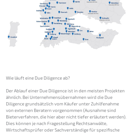
Wie läuft eine Due Diligence ab?
Der Ablauf einer Due Diligence ist in den meisten Projek­ten
ähnlich. Bei Unter­neh­mens­über­nah­men wird die Due
Diligence grund­sätz­lich vom Käufer unter Zuhil­fe­nah­me
von exter­nen Beratern vorge­nom­men (Ausnah­me sind
Bieter­ver­fah­ren, die hier aber nicht tiefer erläu­tert werden).
Dies können je nach Frage­stel­lung Rechts­an­wäl­te,
Wirtschafts­prü­fer oder Sachver­stän­di­ge für spezi­fi­sche