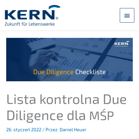
Przej­
dź
Men
do
treści
głó
Lista kontrol­na Due
Diligence dla
MŚP
26. styczeń 2022
/ Przez
Daniel Heuer