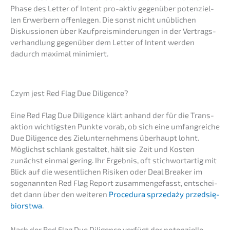
Phase des Letter of Intent pro-aktiv gegen­über poten­zi­el­
len Erwer­bern offen­le­gen. Die sonst nicht unübli­chen
Diskus­sio­nen über Kaufpreis­min­de­run­gen in der Vertrags­
ver­hand­lung gegen­über dem Letter of Intent werden
dadurch maximal minimiert.
Czym jest Red Flag Due Diligence?
Eine Red Flag Due Diligence klärt anhand der für die Trans­
ak­ti­on wichtigs­ten Punkte vorab, ob sich eine umfang­rei­che
Due Diligence des Zielun­ter­neh­mens überhaupt lohnt.
Möglichst schlank gestal­tet, hält sie Zeit und Kosten
zunächst einmal gering. Ihr Ergeb­nis, oft stich­wort­ar­tig mit
Blick auf die wesent­li­chen Risiken oder Deal Break­er im
sogenann­ten Red Flag Report zusam­men­ge­fasst, entschei­
det dann über den weite­ren
Proce­du­ra sprze­daży przedsię­
bi­orst­wa
.
Nach der Red Flag Due Diligence verfügt der poten­zi­el­le