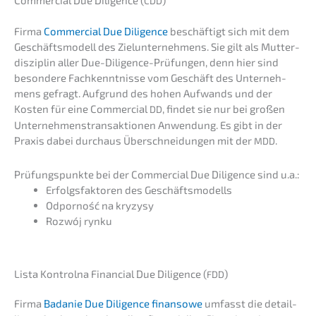
Commer­cial Due Diligence (
)
CDD
Firma
Commer­cial Due Diligence
beschäf­tigt sich mit dem
Geschäfts­mo­dell des Zielun­ter­neh­mens. Sie gilt als Mutter­
dis­zi­plin aller Due-Diligence-Prüfun­gen, denn hier sind
beson­de­re Fachkennt­nis­se vom Geschäft des Unter­neh­
mens gefragt. Aufgrund des hohen Aufwands und der
Kosten für eine Commer­cial
, findet sie nur bei großen
DD
Unter­neh­mens­trans­ak­tio­nen Anwen­dung. Es gibt in der
Praxis dabei durch­aus Überschnei­dun­gen mit der
.
MDD
Prüfungs­punk­te bei der Commer­cial Due Diligence sind u.a.:
Erfolgs­fak­to­ren des Geschäftsmodells
Odpor­ność na kryzysy
Rozwój rynku
Lista Kontrol­na Finan­cial Due Diligence (
)
FDD
Firma
Badanie Due Diligence finan­so­we
umfasst die detail­