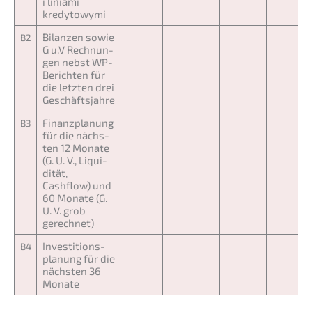
i linia­mi
kredytowymi
Bilan­zen sowie
B2
G u.V Rechnun­
gen nebst WP-
Berich­ten für
die letzten drei
Geschäftsjahre
Finanz­pla­nung
B3
für die nächs­
ten 12 Monate
(G. U. V., Liqui­
di­tät,
Cashflow) und
60 Monate (G.
U. V. grob
gerechnet)
Inves­ti­ti­ons­
B4
pla­nung für die
nächs­ten 36
Monate