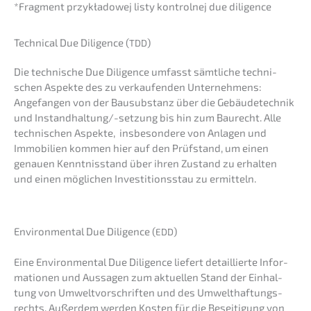
*Fragment przykła­do­wej listy kontrol­nej due diligence
Techni­cal Due Diligence (
)
TDD
Die techni­sche Due Diligence umfasst sämtli­che techni­
schen Aspek­te des zu verkau­fen­den Unter­neh­mens:
Angefan­gen von der Bausub­stanz über die Gebäu­de­tech­nik
und Instand­hal­tun­g/-setzung bis hin zum Baurecht. Alle
techni­schen Aspek­te, insbe­son­de­re von Anlagen und
Immobi­li­en kommen hier auf den Prüfstand, um einen
genau­en Kennt­nis­stand über ihren Zustand zu erhal­ten
und einen mögli­chen Inves­ti­ti­ons­stau zu ermitteln.
Environ­men­tal Due Diligence (
)
EDD
Eine Environ­men­tal Due Diligence liefert detail­lier­te Infor­
ma­tio­nen und Aussa­gen zum aktuel­len Stand der Einhal­
tung von Umwelt­vor­schrif­ten und des Umwelt­haf­tungs­
rechts. Außer­dem werden Kosten für die Besei­ti­gung von