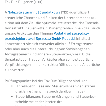
Tax Due Diligence (
)
TDD
A
Należy­ta staran­ność podat­ko­wa
(
) identi­fi­ziert
TDD
steuer­li­che Chancen und Risiken der Unter­neh­mens­ak­qui­
si­ti­on mit dem Ziel, die optima­le steuer­recht­li­che Trans­ak­
ti­ons­struk­tur zu ermit­teln. Wir empfeh­len Ihnen dazu auch
unsere Artikel zu den Themen
Podat­ki od sprze­daży
przedsię­bi­orst­wa
i
Sprze­daż GmbH Podat­ki
. Inhalt­lich
konzen­triert sie sich entwe­der allein auf Ertrag­steu­ern
oder aber auch die Unter­su­chung von Sozial­ab­ga­ben,
Abzugs­steu­ern und anderen Steuer­ar­ten, wie z. B. die
Umsatz­steu­er. Hat der Verkäu­fer also seine steuer­li­chen
Verpflich­tun­gen immer korrekt erfüllt oder sind Ansprü­che
zu erwarten.
Prüfungs­punk­te bei der Tax Due Diligence sind u.a.:
Jahres­ab­schlüs­se und Steuer­bi­lan­zen der letzten
drei Jahre (manch­mal auch darüber hinaus)
Steuer­bi­lan­zen, Steuer­erklä­run­gen und Steuer­be­
schei­de meist der letzten drei