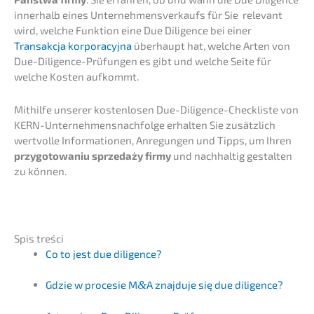
inner­halb eines Unter­neh­mens­ver­kaufs für Sie relevant
wird, welche Funkti­on eine Due Diligence bei einer
Transak­c­ja korpora­cy­j­na
überhaupt hat, welche Arten von
Due-Diligence-Prüfun­gen es gibt und welche Seite für
welche Kosten aufkommt.
Mithil­fe unserer kosten­lo­sen Due-Diligence-Check­lis­te von
KERN-Unternehmens­nachfolge erhal­ten Sie zusätz­lich
wertvol­le Infor­ma­tio­nen, Anregun­gen und Tipps, um Ihren
przygo­to­wa­niu sprze­daży firmy
und nachhal­tig gestal­ten
zu können.
Spis treści
Co to jest due diligence?
Gdzie w proce­sie M
&
A znajdu­je się due diligence?