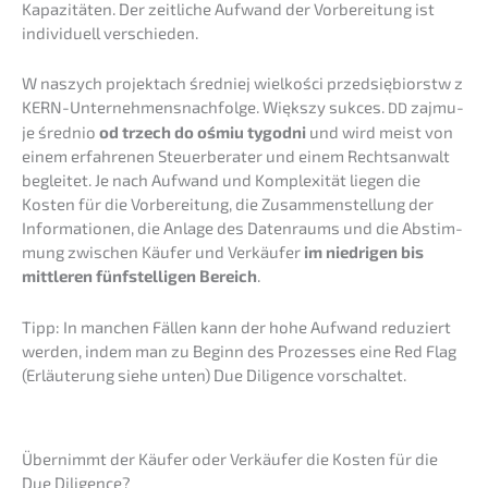
Kapazi­tä­ten. Der zeitli­che Aufwand der Vorbe­rei­tung ist
indivi­du­ell verschieden.
W naszych projektach średniej wielkości przedsię­bi­orstw z
KERN-Unternehmens­nachfolge. Więks­zy sukces.
zajmu­
DD
je średnio
od trzech do ośmiu tygod­ni
und wird meist von
einem erfah­re­nen Steuer­be­ra­ter und einem Rechts­an­walt
beglei­tet. Je nach Aufwand und Komple­xi­tät liegen die
Kosten für die Vorbe­rei­tung, die Zusam­men­stel­lung der
Infor­ma­tio­nen, die Anlage des Daten­raums und die Abstim­
mung zwischen Käufer und Verkäu­fer
im niedri­gen bis
mittle­ren fünfstel­li­gen Bereich
.
Tipp: In manchen Fällen kann der hohe Aufwand reduziert
werden, indem man zu Beginn des Prozes­ses eine Red Flag
(Erläu­te­rung siehe unten) Due Diligence vorschaltet.
Übernimmt der Käufer oder Verkäu­fer die Kosten für die
Due Diligence?