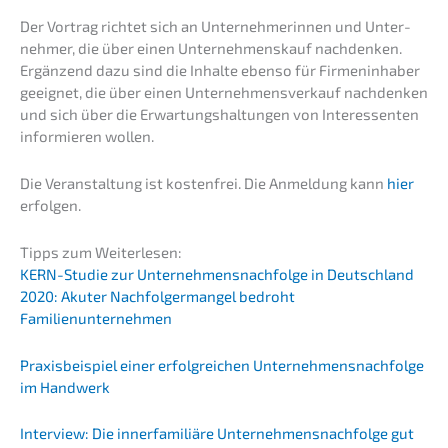
Der Vortrag richtet sich an Unter­neh­me­rin­nen und Unter­
neh­mer, die über einen Unter­nehmens­kauf nachden­ken.
Ergän­zend dazu sind die Inhal­te ebenso für Firmen­in­ha­ber
geeig­net, die über einen Unter­nehmens­verkauf nachden­ken
und sich über die Erwar­tungs­hal­tun­gen von Inter­es­sen­ten
infor­mie­ren wollen.
Die Veran­stal­tung ist kosten­frei. Die Anmel­dung kann
hier
erfolgen.
Tipps zum Weiterlesen:
KERN-Studie zur Unternehmens­nachfolge in Deutsch­land
2020: Akuter Nachfol­ger­man­gel bedroht
Familienunternehmen
Praxis­bei­spiel einer erfolg­rei­chen Unternehmens­nachfolge
im Handwerk
Inter­view: Die inner­fa­mi­liä­re Unternehmens­nachfolge gut