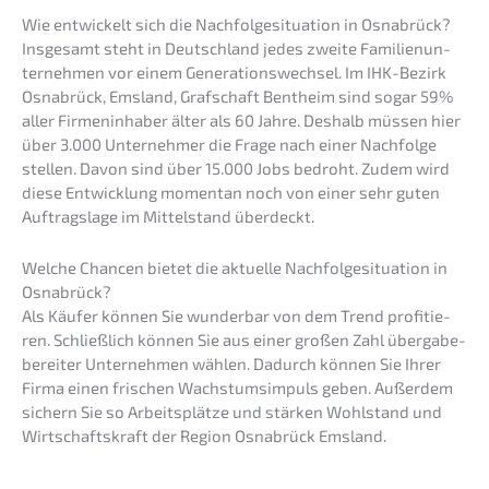
Wie entwi­ckelt sich die Nachfol­ge­si­tua­ti­on in Osnabrück?
Insge­samt steht in Deutsch­land jedes zweite Famili­en­un­
ter­neh­men vor einem Generations­wechsel. Im IHK-Bezirk
Osnabrück, Emsland, Grafschaft Bentheim sind sogar 59%
aller Firmen­in­ha­ber älter als 60 Jahre. Deshalb müssen hier
über 3.000 Unter­neh­mer die Frage nach einer Nachfol­ge
stellen. Davon sind über 15.000 Jobs bedroht. Zudem wird
diese Entwick­lung momen­tan noch von einer sehr guten
Auftrags­la­ge im Mittel­stand überdeckt.
Welche Chancen bietet die aktuel­le Nachfol­ge­si­tua­ti­on in
Osnabrück?
Als Käufer können Sie wunder­bar von dem Trend profi­tie­
ren. Schließ­lich können Sie aus einer großen Zahl überga­be­
be­rei­ter Unter­neh­men wählen. Dadurch können Sie Ihrer
Firma einen frischen Wachs­tums­im­puls geben. Außer­dem
sichern Sie so Arbeits­plät­ze und stärken Wohlstand und
Wirtschafts­kraft der Region Osnabrück Emsland.