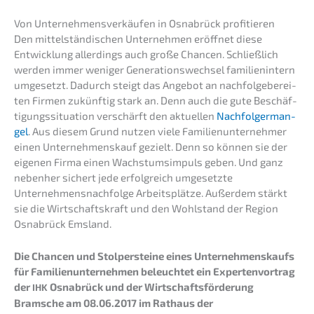
Von Unter­neh­mens­ver­käu­fen in Osnabrück profitieren
Den mittel­stän­di­schen Unter­neh­men eröff­net diese
Entwick­lung aller­dings auch große Chancen. Schließ­lich
werden immer weniger Generations­wechsel famili­en­in­tern
umgesetzt. Dadurch steigt das Angebot an nachfol­ge­be­rei­
ten Firmen zukünf­tig stark an. Denn auch die gute Beschäf­
ti­gungs­si­tua­ti­on verschärft den aktuel­len
Nachfol­ger­man­
gel
. Aus diesem Grund nutzen viele Famili­en­un­ter­neh­mer
einen Unter­nehmens­kauf gezielt. Denn so können sie der
eigenen Firma einen Wachs­tums­im­puls geben. Und ganz
neben­her sichert jede erfolg­reich umgesetz­te
Unternehmens­nachfolge Arbeits­plät­ze. Außer­dem stärkt
sie die Wirtschafts­kraft und den Wohlstand der Region
Osnabrück Emsland.
Die Chancen und Stolper­stei­ne eines Unter­neh­mens­kaufs
für Famili­en­un­ter­neh­men beleuch­tet ein Exper­ten­vor­trag
der
Osnabrück und der Wirtschafts­för­de­rung
IHK
Bramsche am 08.06.2017 im Rathaus der