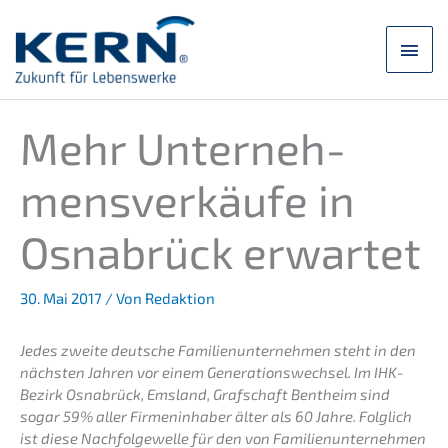
Zum
Inhalt
Hau
springen
Mehr Unter­neh­
mens­ver­käu­fe in
Osnabrück erwartet
30. Mai 2017
/ Von
Redaktion
Jedes zweite deutsche Famili­en­un­ter­neh­men steht in den
nächs­ten Jahren vor einem Generations­wechsel. Im IHK-
Bezirk Osnabrück, Emsland, Grafschaft Bentheim sind
sogar 59% aller Firmen­in­ha­ber älter als 60 Jahre. Folglich
ist diese Nachfol­ge­wel­le für den von Famili­en­un­ter­neh­men