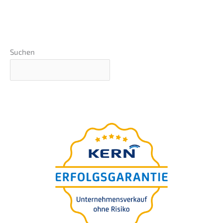
Suchen
GRATIS Webinar
–präsentiert von
Ingo Claus
Die 7 teuersten Fehler bei
der Unternehmens-
bewertung für Käufer