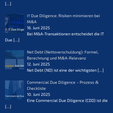
[…]
Due Diligence: Risiken minimie­ren bei
IT
M
&
A
16. Juni 2025
Bei M&A-Transaktionen entschei­det die IT
Due
[…]
Net Debt (Netto­ver­schul­dung): Formel,
Berech­nung und M
&
A-Relevanz
12. Juni 2025
Net Debt (ND) ist eine der wichtigs­ten
[…]
Commer­cial Due Diligence – Prozess
&
Checkliste
10. Juni 2025
Eine Commer­cial Due Diligence (CDD) ist die
[…]