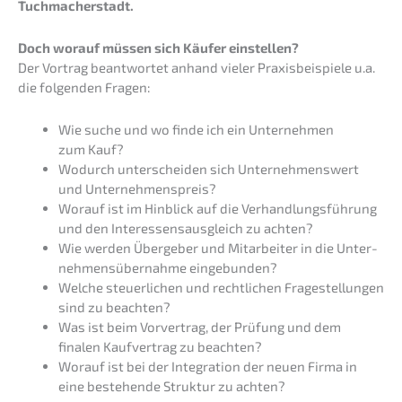
Tuchmacherstadt.
Doch worauf müssen sich Käufer einstellen?
Der Vortrag beant­wor­tet anhand vieler Praxis­bei­spie­le u.a.
die folgen­den Fragen:
Wie suche und wo finde ich ein Unter­neh­men
zum Kauf?
Wodurch unter­schei­den sich Unter­neh­mens­wert
und Unternehmenspreis?
Worauf ist im Hinblick auf die Verhand­lungs­füh­rung
und den Inter­es­sens­aus­gleich zu achten?
Wie werden Überge­ber und Mitar­bei­ter in die Unter­
neh­mens­über­nah­me eingebunden?
Welche steuer­li­chen und recht­li­chen Frage­stel­lun­gen
sind zu beachten?
Was ist beim Vorver­trag, der Prüfung und dem
finalen Kaufver­trag zu beachten?
Worauf ist bei der Integra­ti­on der neuen Firma in
eine bestehen­de Struk­tur zu achten?