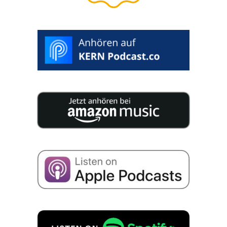
oder Verkäufer
WUNSCHTERMIN AUSWÄHLEN >