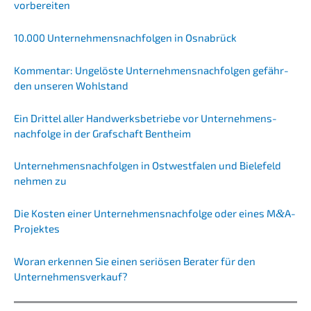
vorbereiten
10.000 Unter­neh­mens­nach­fol­gen in Osnabrück
Kommen­tar: Ungelös­te Unter­neh­mens­nach­fol­gen gefähr­
den unseren Wohlstand
Ein Drittel aller Handwerks­be­trie­be vor Unternehmens­
nachfolge in der Grafschaft Bentheim
Unter­neh­mens­nach­fol­gen in Ostwest­fa­len und Biele­feld
nehmen zu
Die Kosten einer Unternehmens­nachfolge oder eines M
&
A-
Projektes
Woran erken­nen Sie einen seriö­sen Berater für den
Unternehmensverkauf?