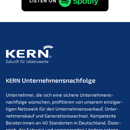
Unternehmens­nachfolge
KERN
Unter­neh­mer, die sich eine siche­re Unternehmens­
nachfolge wünschen, profi­tie­ren von unserem einzig­ar­
ti­gen Netzwerk für den Unter­nehmens­verkauf, Unter­
nehmens­kauf und Generations­wechsel. Kompe­ten­te
Berater:innen an 40 Stand­or­ten in Deutsch­land, Öster­
reich, der Schweiz und angren­zen­den Ländern setzen