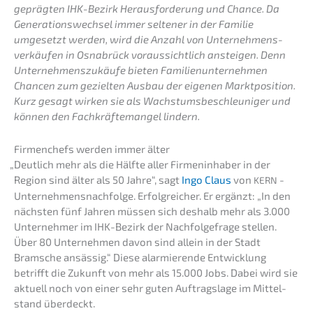
gepräg­ten IHK-Bezirk Heraus­for­de­rung und Chance. Da
Generations­wechsel immer selte­ner in der Familie
umgesetzt werden, wird die Anzahl von Unter­neh­mens­
ver­käu­fen in Osnabrück voraus­sicht­lich anstei­gen. Denn
Unter­neh­mens­zu­käu­fe bieten Famili­en­un­ter­neh­men
Chancen zum geziel­ten Ausbau der eigenen Markt­po­si­ti­on.
Kurz gesagt wirken sie als Wachs­tums­be­schleu­ni­ger und
können den Fachkräf­te­man­gel lindern.
Firmen­chefs werden immer älter
„
Deutlich mehr als die Hälfte aller Firmen­in­ha­ber in der
Region sind älter als 50 Jahre“, sagt
Ingo Claus
von
-
KERN
Unternehmens­nachfolge. Erfolg­rei­cher. Er ergänzt: „In den
nächs­ten fünf Jahren müssen sich deshalb mehr als 3.000
Unter­neh­mer im IHK-Bezirk der Nachfol­ge­fra­ge stellen.
Über 80 Unter­neh­men davon sind allein in der Stadt
Bramsche ansäs­sig.“ Diese alarmie­ren­de Entwick­lung
betrifft die Zukunft von mehr als 15.000 Jobs. Dabei wird sie
aktuell noch von einer sehr guten Auftrags­la­ge im Mittel­
stand überdeckt.