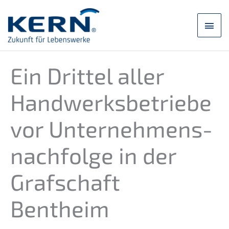
Zum
Inhalt
Hau
springen
Ein Drittel aller
Handwerks­be­trie­be
vor Unternehmens­
nachfolge in der
Grafschaft
Bentheim