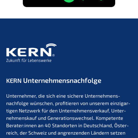
Unternehmens­nachfolge
KERN
Unter­neh­mer, die sich eine siche­re Unternehmens­
nachfolge wünschen, profi­tie­ren von unserem einzig­ar­
ti­gen Netzwerk für den Unter­nehmens­verkauf, Unter­
nehmens­kauf und Generations­wechsel. Kompe­ten­te
Berater:innen an 40 Stand­or­ten in Deutsch­land, Öster­
reich, der Schweiz und angren­zen­den Ländern setzen