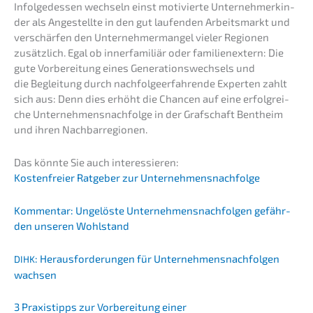
Infol­ge­des­sen wechseln einst motivier­te Unter­neh­mer­kin­
der als Angestell­te in den gut laufen­den Arbeits­markt und
verschär­fen den Unter­neh­mer­man­gel vieler Regio­nen
zusätz­lich. Egal ob inner­fa­mi­li­är oder famili­en­ex­tern: Die
gute Vorbe­rei­tung eines Genera­ti­ons­wech­sels und
die Beglei­tung durch nachfol­ge­er­fah­ren­de Exper­ten zahlt
sich aus: Denn dies erhöht die Chancen auf eine erfolg­rei­
che Unternehmens­nachfolge in der Grafschaft Bentheim
und ihren Nachbarregionen.
Das könnte Sie auch interessieren:
Kosten­frei­er Ratge­ber zur Unternehmensnachfolge
Kommen­tar: Ungelös­te Unter­neh­mens­nach­fol­gen gefähr­
den unseren Wohlstand
: Heraus­for­de­run­gen für Unter­neh­mens­nach­fol­gen
DIHK
wachsen
3 Praxis­tipps zur Vorbe­rei­tung einer