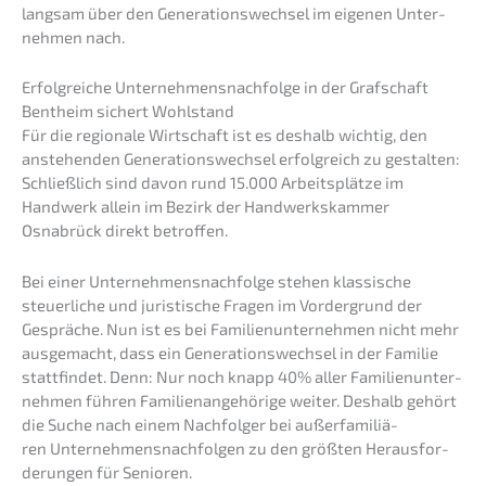
langsam über den Generations­wechsel im eigenen Unter­
neh­men nach.
Erfolg­rei­che Unternehmens­nachfolge in der Grafschaft
Bentheim sichert Wohlstand
Für die regio­na­le Wirtschaft ist es deshalb wichtig, den
anste­hen­den Generations­wechsel erfolg­reich zu gestal­ten:
Schließ­lich sind davon rund 15.000 Arbeits­plät­ze im
Handwerk allein im Bezirk der Handwerks­kam­mer
Osnabrück direkt betroffen.
Bei einer Unternehmens­nachfolge stehen klassi­sche
steuer­li­che und juris­ti­sche Fragen im Vorder­grund der
Gesprä­che. Nun ist es bei Famili­en­un­ter­neh­men nicht mehr
ausge­macht, dass ein Generations­wechsel in der Familie
statt­fin­det. Denn: Nur noch knapp 40% aller Famili­en­un­ter­
neh­men führen Famili­en­an­ge­hö­ri­ge weiter. Deshalb gehört
die Suche nach einem Nachfol­ger bei außer­fa­mi­liä­
ren Unter­neh­mens­nach­fol­gen zu den größten Heraus­for­
de­run­gen für Senioren.