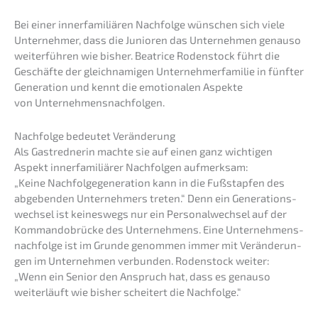
Bei einer inner­fa­mi­liä­ren Nachfol­ge wünschen sich viele
Unter­neh­mer, dass die Junio­ren das Unter­neh­men genau­so
weiter­füh­ren wie bisher. Beatri­ce Roden­stock führt die
Geschäf­te der gleich­na­mi­gen Unter­neh­mer­fa­mi­lie in fünfter
Genera­ti­on und kennt die emotio­na­len Aspek­te
von Unternehmensnachfolgen.
Nachfol­ge bedeu­tet Veränderung
Als Gastred­ne­rin machte sie auf einen ganz wichti­gen
Aspekt inner­fa­mi­liä­rer Nachfol­gen aufmerk­sam:
„Keine Nachfol­ge­ge­nera­ti­on kann in die Fußstap­fen des
abgeben­den Unter­neh­mers treten.“ Denn ein Generations­
wechsel ist keines­wegs nur ein Perso­nal­wech­sel auf der
Komman­do­brü­cke des Unter­neh­mens. Eine Unternehmens­
nachfolge ist im Grunde genom­men immer mit Verän­de­run­
gen im Unter­neh­men verbun­den. Roden­stock weiter:
„Wenn ein Senior den Anspruch hat, dass es genau­so
weiter­läuft wie bisher schei­tert die Nachfolge.“