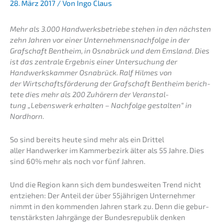
28. März 2017
/ Von
Ingo Claus
Mehr als 3.000 Handwerks­be­trie­be stehen in den nächs­ten
zehn Jahren vor einer Unternehmens­nachfolge in der
Grafschaft Bentheim, in Osnabrück und dem Emsland. Dies
ist das zentra­le Ergeb­nis einer Unter­su­chung der
Handwerks­kam­mer Osnabrück. Ralf Hilmes von
der Wirtschafts­för­de­rung der Grafschaft Bentheim berich­
te­te dies mehr als 200 Zuhörern der Veran­stal­
tung „Lebens­werk erhal­ten – Nachfol­ge gestal­ten“ in
Nordhorn.
So sind bereits heute sind mehr als ein Drittel
aller Handwer­ker im Kammer­be­zirk älter als 55 Jahre. Dies
sind 60% mehr als noch vor fünf Jahren.
Und die Region kann sich dem bundes­wei­ten Trend nicht
entzie­hen: Der Anteil der über 55jährigen Unter­neh­mer
nimmt in den kommen­den Jahren stark zu. Denn die gebur­
ten­stärks­ten Jahrgän­ge der Bundes­re­pu­blik denken