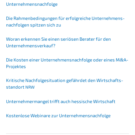
Unternehmensnachfolge
Die Rahmen­be­din­gun­gen für erfolg­rei­che Unter­neh­mens­
nach­fol­gen spitzen sich zu
Woran erken­nen Sie einen seriö­sen Berater für den
Unternehmensverkauf?
Die Kosten einer Unternehmens­nachfolge oder eines M
&
A-
Projektes
Kriti­sche Nachfol­ge­si­tua­ti­on gefähr­det den Wirtschafts­
stand­ort
NRW
Unter­neh­mer­man­gel trifft auch hessi­sche Wirtschaft
Kosten­lo­se Webina­re zur Unternehmensnachfolge