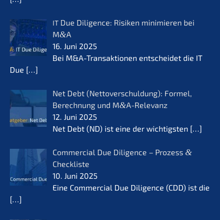
Due Diligence: Risiken minimie­ren bei
IT
M
&
A
16. Juni 2025
Bei M&A-Transaktionen entschei­det die IT
Due
[…]
Net Debt (Netto­ver­schul­dung): Formel,
Berech­nung und M
&
A-Relevanz
12. Juni 2025
Net Debt (ND) ist eine der wichtigs­ten
[…]
Commer­cial Due Diligence – Prozess
&
Checkliste
10. Juni 2025
Eine Commer­cial Due Diligence (CDD) ist die
[…]