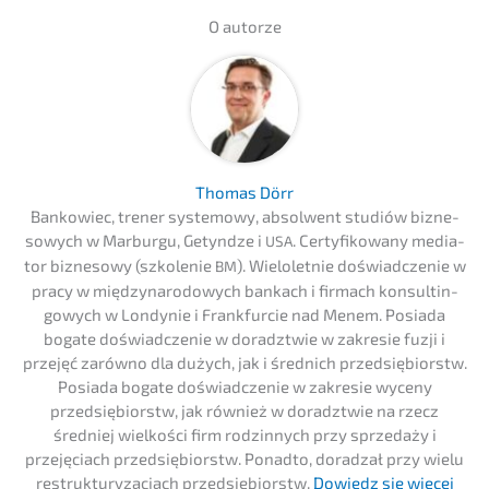
O autor­ze
Thomas Dörr
Bankowiec, trener syste­mo­wy, absol­went studiów bizne­
so­wych w Marbur­gu, Getynd­ze i
. Certy­fi­kowa­ny media­
USA
tor bizne­so­wy (szkole­nie
). Wielo­let­nie doświad­c­ze­nie w
BM
pracy w między­n­a­ro­do­wych bankach i firmach konsul­tin­
gowych w Londy­nie i Frank­fur­cie nad Menem. Posia­da
bogate doświad­c­ze­nie w doradzt­wie w zakre­sie fuzji i
przejęć zarów­no dla dużych, jak i średnich przedsię­bi­orstw.
Posia­da bogate doświad­c­ze­nie w zakre­sie wyceny
przedsię­bi­orstw, jak również w doradzt­wie na rzecz
średniej wielkości firm rodzin­nych przy sprze­daży i
przejęciach przedsię­bi­orstw. Ponadto, dorad­zał przy wielu
restruk­tu­ry­zac­jach przedsię­bi­orstw.
Dowiedz się więcej