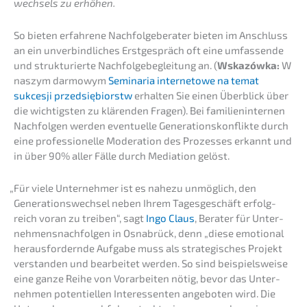
wech­sels zu erhöhen.
So bieten erfah­re­ne Nachfol­ge­be­ra­ter bieten im Anschluss
an ein unver­bind­li­ches Erstge­spräch oft eine umfas­sen­de
und struk­tu­rier­te Nachfol­ge­be­glei­tung an. (
Wskazów­ka:
W
naszym darmo­wym
Semina­ria inter­neto­we na temat
sukces­ji przedsię­bi­orstw
erhal­ten Sie einen Überblick über
die wichtigs­ten zu klären­den Fragen). Bei famili­en­in­ter­nen
Nachfol­gen werden eventu­el­le Genera­ti­ons­kon­flik­te durch
eine profes­sio­nel­le Modera­ti­on des Prozes­ses erkannt und
in über 90% aller Fälle durch Media­ti­on gelöst.
„
Für viele Unter­neh­mer ist es nahezu unmög­lich, den
Generations­wechsel neben Ihrem Tages­ge­schäft erfolg­
reich voran zu treiben“, sagt
Ingo Claus
, Berater für Unter­
neh­mens­nach­fol­gen in Osnabrück, denn „diese emotio­nal
heraus­for­dern­de Aufga­be muss als strate­gi­sches Projekt
verstan­den und bearbei­tet werden. So sind beispiels­wei­se
eine ganze Reihe von Vorar­bei­ten nötig, bevor das Unter­
neh­men poten­ti­el­len Inter­es­sen­ten angebo­ten wird. Die