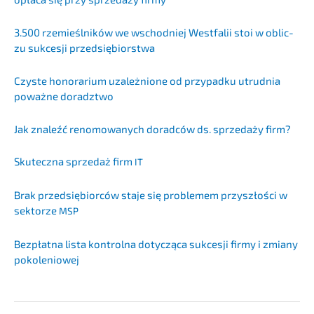
3.500 rzemieśl­ni­ków we wschod­niej Westfa­lii stoi w oblic­
zu sukces­ji przedsiębiorstwa
Czyste honora­ri­um uzależ­nio­ne od przypad­ku utrud­nia
poważ­ne doradztwo
Jak znaleźć renomo­wanych dorad­ców ds. sprze­daży firm?
Skutecz­na sprze­daż firm
IT
Brak przedsię­bi­or­ców staje się proble­mem przyszłości w
sektor­ze
MSP
Bezpłat­na lista kontrol­na dotyc­zą­ca sukces­ji firmy i zmiany
pokoleniowej