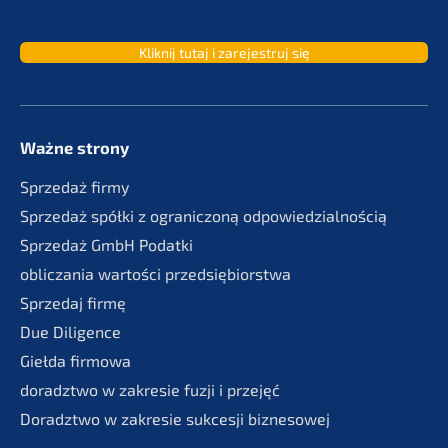
Kliknij tutaj i zarejes­truj się
Ważne strony
Sprze­daż firmy
Sprze­daż spółki z ogranic­zoną odpowiedzialnością
Sprze­daż GmbH Podatki
oblic­za­nia wartości przedsiębiorstwa
Sprze­daj firmę
Due Diligence
Giełda firmo­wa
doradzt­wo w zakre­sie fuzji i przejęć
Doradzt­wo w zakre­sie sukces­ji biznesowej