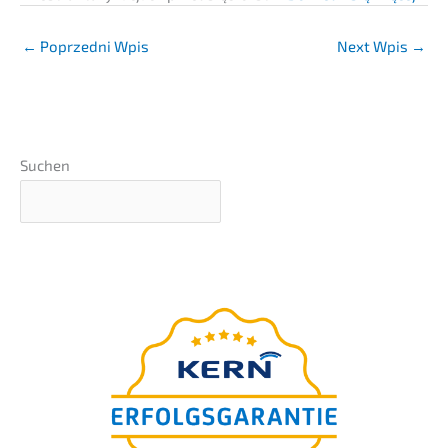
←
Poprzedni Wpis
Next Wpis
→
Suchen
webinar
–präsen­tiert
BEZPŁATNY
von Ingo Claus
Die 7 teuers­ten Fehler bei
der Unter­neh­mens-bewer­