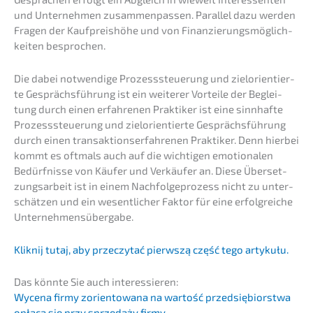
und Unter­neh­men zusam­men­pas­sen. Paral­lel dazu werden
Fragen der Kaufpreis­hö­he und von Finan­zie­rungs­mög­lich­
kei­ten besprochen.
Die dabei notwen­di­ge Prozess­steue­rung und zielori­en­tier­
te Gesprächs­füh­rung ist ein weite­rer Vortei­le der Beglei­
tung durch einen erfah­re­nen Prakti­ker ist eine sinnhaf­te
Prozess­steue­rung und zielori­en­tier­te Gesprächs­füh­rung
durch einen trans­ak­ti­ons­er­fah­re­nen Prakti­ker. Denn hierbei
kommt es oftmals auch auf die wichti­gen emotio­na­len
Bedürf­nis­se von Käufer und Verkäu­fer an. Diese Überset­
zungs­ar­beit ist in einem Nachfol­ge­pro­zess nicht zu unter­
schät­zen und ein wesent­li­cher Faktor für eine erfolg­rei­che
Unternehmensübergabe.
Kliknij tutaj, aby przec­zy­tać pierw­s­zą część tego artykułu.
Das könnte Sie auch interessieren:
Wycena firmy zorien­to­wa­na na wartość przedsię­bi­orst­wa
opłaca się przy sprze­daży firmy