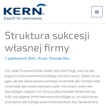
Przej­
dź
Men
do
treści
głó
Struk­tu­ra sukces­ji
własnej firmy
7. paździer­nik 2015
/ Przez
Thomas Dörr
Für viele Firmen­in­ha­ber stellt sich die Frage, wie sie die
eigene Unternehmens­nachfolge struk­tu­rie­ren. Dabei ist es
egal, ob der Generations­wechsel inner­halb der Familie oder
inner­halb des Unter­neh­mens oder mit einem exter­nen
Nachfol­ger möglich ist. Eine profes­sio­nel­le Vorbe­rei­tung
hilft, die eigene Unternehmens­nachfolge zu struk­tu­rie­ren
und damit die Erfolgs­wahr­schein­lich­keit des Genera­ti­ons­