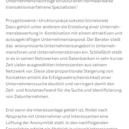
Unternehmens­nachfolge struk­tu­rie­ren norma­ler­wei­se
trans­ak­ti­ons­er­fah­re­ne Spezialisten.“
Przygo­to­wa­nie i struk­tu­ry­zac­ja sukces­ji biznesowej
Dazu gehört unter anderem die Erstel­lung einer Unter­neh­
mens­be­wer­tung in Kombi­na­ti­on mit einem attrak­ti­ven und
aussa­ge­kräf­ti­gen Unter­neh­mens­ex­po­sé. Der Berater stellt
das anony­mi­sier­te Unter­neh­mens­an­ge­bot in Unter­neh­
mens­fo­ren und Unter­neh­mens­bör­sen ein. Schließ­lich stellt
er es in seinen Netzwer­ken und Daten­ban­ken in sehr kurzer
Zeit vielen ausge­wähl­ten Inter­es­sen­ten aus seinem
Netzwerk vor. Diese überpro­por­tio­na­le Steige­rung von
Kontak­ten erhöht die Erfolgs­wahr­schein­lich­keit einer
Unter­neh­mens­su­che deutlich und verrin­gert damit den
Zeit- und Kosten­auf­wand für die Suche und Identi­fi­zie­rung
von Zielunternehmen.
Erst wenn die Inter­es­sen­la­ge geklärt ist, findet nach
Abspra­che mit Unter­neh­mer und Inter­es­sen­ten eine
Lüftung der Anony­mi­tät statt. In den nachfol­gen­den
Gesprä­chen erfolgt ein Abgleich in wieweit Inter­es­sen­ten