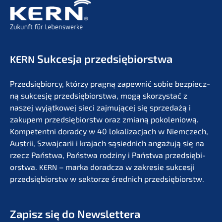
Sukces­ja przedsiębiorstwa
KERN
Przedsię­bi­or­cy, którzy pragną zapew­nić sobie bezpiecz­
ną sukces­ję przedsię­bi­orst­wa, mogą skorzystać z
naszej wyjąt­ko­wej sieci zajmu­jącej się sprze­dażą i
zakupem przedsię­bi­orstw oraz zmianą pokolenio­wą.
Kompe­tent­ni dorad­cy w 40 lokali­zac­jach w Niemc­zech,
Austrii, Szwaj­ca­rii i krajach sąsied­nich angażu­ją się na
rzecz Państ­wa, Państ­wa rodzi­ny i Państ­wa przedsię­bi­
orst­wa.
– marka dorad­c­za w zakre­sie sukces­ji
KERN
przedsię­bi­orstw w sektor­ze średnich przedsiębiorstw.
Zapisz się do Newslettera