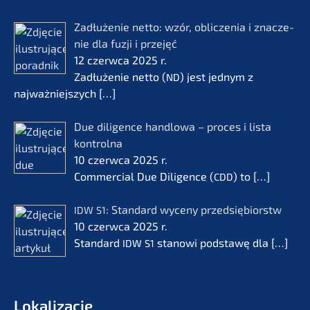
Zadłuże­nie netto: wzór, oblic­ze­nia i znacze­
nie dla fuzji i przejęć
12 czerw­ca 2025 r.
Zadłuże­nie netto (
) jest jednym z
ND
najważ­nie­js­zych
[…]
Due diligence handlo­wa – proces i lista
kontrol­na
10 czerw­ca 2025 r.
Commer­cial Due Diligence (
) to
[…]
CDD
: Standard wyceny przedsię­bi­orstw
IDW
S1
10 czerw­ca 2025 r.
Standard
stanowi podsta­wę dla
[…]
IDW
S1
Lokali­zac­je