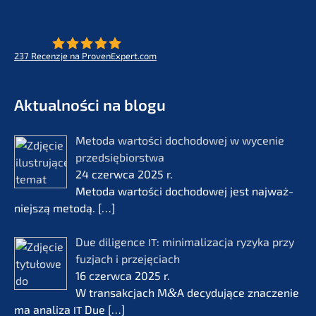
237
Recenz­je na ProvenExpert.com
- Future for lifeworks
KERN
Aktual­ności na blogu
Metoda wartości docho­do­wej w wycenie
przedsię­bi­orst­wa
24 czerw­ca 2025 r.
Metoda wartości docho­do­wej jest najważ­
nie­js­zą metodą.
[…]
Due diligence
: minima­li­zac­ja ryzyka przy
IT
fuzjach i przejęciach
16 czerw­ca 2025 r.
W transak­c­jach M
&
A decydu­jące znacze­nie
ma anali­za
Due
[…]
IT