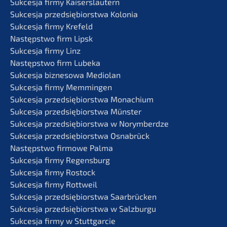
Sukces­ja firmy Kaiserslautern
Sukces­ja przedsię­bi­orst­wa Kolonia
Sukces­ja firmy Krefeld
Następst­wo firm Lipsk
Sukces­ja firmy Linz
Następst­wo firm Lubeka
Sukces­ja bizne­so­wa Mediolan
Sukces­ja firmy Memmingen
Sukces­ja przedsię­bi­orst­wa Monachium
Sukces­ja przedsię­bi­orst­wa Münster
Sukces­ja przedsię­bi­orst­wa w Norymberdze
Sukces­ja przedsię­bi­orst­wa Osnabrück
Następst­wo firmo­we Palma
Sukces­ja firmy Regensburg
Sukces­ja firmy Rostock
Sukces­ja firmy Rottweil
Sukces­ja przedsię­bi­orst­wa Saarbrücken
Sukces­ja przedsię­bi­orst­wa w Salzburgu
Sukces­ja firmy w Stuttgarcie