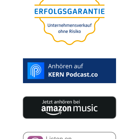
Die 7 teuers­ten Fehler bei
der Unter­neh­mens-bewer­
tung für Käufer oder
Verkäufer
>
WUNSCHTERMIN
AUSWÄHLEN