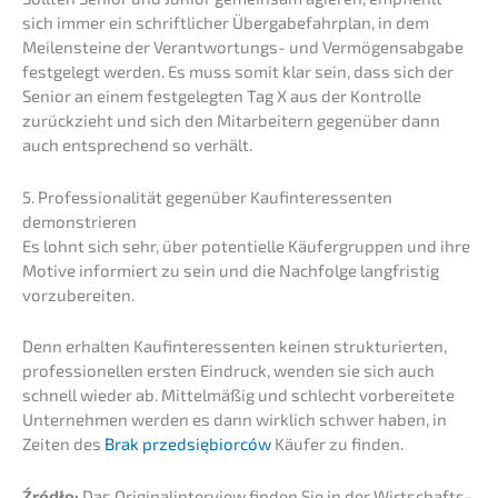
sich immer ein schrift­li­cher Überga­be­fahr­plan, in dem
Meilen­stei­ne der Verant­wor­tungs- und Vermö­gens­ab­ga­be
festge­legt werden. Es muss somit klar sein, dass sich der
Senior an einem festge­leg­ten Tag X aus der Kontrol­le
zurück­zieht und sich den Mitar­bei­tern gegen­über dann
auch entspre­chend so verhält.
5. Profes­sio­na­li­tät gegen­über Kaufin­ter­es­sen­ten
demonstrieren
Es lohnt sich sehr, über poten­ti­el­le Käufer­grup­pen und ihre
Motive infor­miert zu sein und die Nachfol­ge langfris­tig
vorzubereiten.
Denn erhal­ten Kaufin­ter­es­sen­ten keinen struk­tu­rier­ten,
profes­sio­nel­len ersten Eindruck, wenden sie sich auch
schnell wieder ab. Mittel­mä­ßig und schlecht vorbe­rei­te­te
Unter­neh­men werden es dann wirklich schwer haben, in
Zeiten des
Brak przedsię­bi­or­ców
Käufer zu finden.
Źródło:
Das Origi­nal­in­ter­view finden Sie in der Wirtschafts­