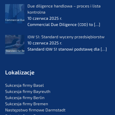
Due diligence handlo­wa – proces i lista
kontrol­na
10 czerw­ca 2025 r.
Commer­cial Due Diligence (
) to
[…]
CDD
: Standard wyceny przedsię­bi­orstw
IDW
S1
10 czerw­ca 2025 r.
Standard
stanowi podsta­wę dla
[…]
IDW
S1
Lokali­zac­je
Sukces­ja firmy Basel
Sukces­ja firmy Bayreuth
Sukces­ja firmy Berlin
Sukces­ja firmy Bremen
Następst­wo firmo­we Darmstadt