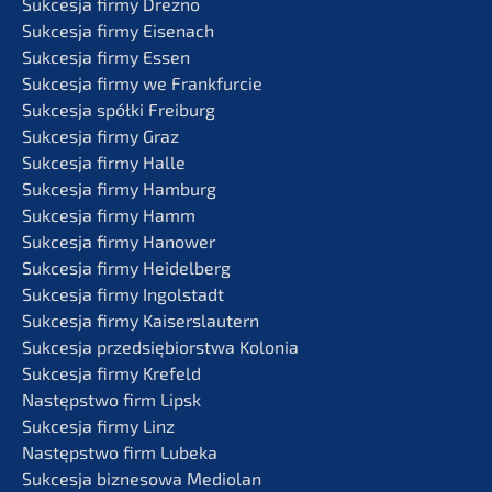
Sukces­ja firmy Drezno
Sukces­ja firmy Eisenach
Sukces­ja firmy Essen
Sukces­ja firmy we Frankfurcie
Sukces­ja spółki Freiburg
Sukces­ja firmy Graz
Sukces­ja firmy Halle
Sukces­ja firmy Hamburg
Sukces­ja firmy Hamm
Sukces­ja firmy Hanower
Sukces­ja firmy Heidelberg
Sukces­ja firmy Ingolstadt
Sukces­ja firmy Kaiserslautern
Sukces­ja przedsię­bi­orst­wa Kolonia
Sukces­ja firmy Krefeld
Następst­wo firm Lipsk
Sukces­ja firmy Linz
Następst­wo firm Lubeka
Sukces­ja bizne­so­wa Mediolan