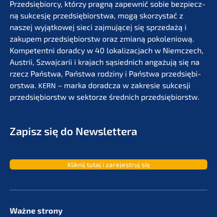
Przedsię­bi­or­cy, którzy pragną zapew­nić sobie bezpiecz­
ną sukces­ję przedsię­bi­orst­wa, mogą skorzystać z
naszej wyjąt­ko­wej sieci zajmu­jącej się sprze­dażą i
zakupem przedsię­bi­orstw oraz zmianą pokolenio­wą.
Kompe­tent­ni dorad­cy w 40 lokali­zac­jach w Niemc­zech,
Austrii, Szwaj­ca­rii i krajach sąsied­nich angażu­ją się na
rzecz Państ­wa, Państ­wa rodzi­ny i Państ­wa przedsię­bi­
orst­wa.
– marka dorad­c­za w zakre­sie sukces­ji
KERN
przedsię­bi­orstw w sektor­ze średnich przedsiębiorstw.
Zapisz się do Newslettera
Kliknij tutaj i zarejes­truj się
Ważne strony