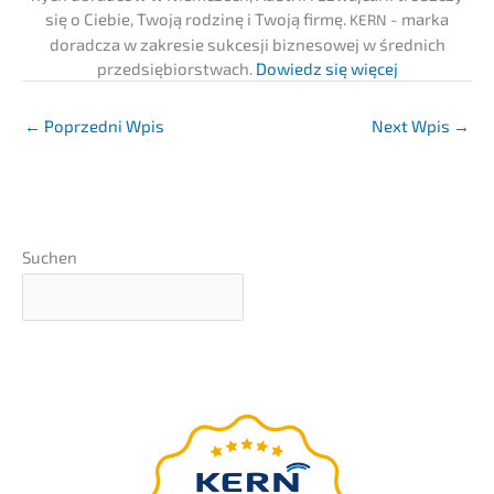
się o Ciebie, Twoją rodzinę i Twoją firmę.
- marka
KERN
dorad­c­za w zakre­sie sukces­ji bizne­so­wej w średnich
przedsię­bi­orst­wach.
Dowiedz się więcej
←
Poprzedni Wpis
Next Wpis
→
Suchen
webinar
–präsen­tiert
BEZPŁATNY
von Ingo Claus