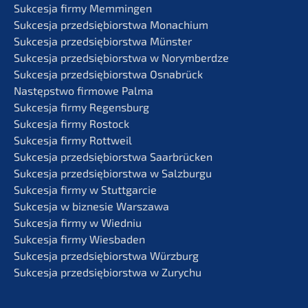
Sukces­ja firmy Memmingen
Sukces­ja przedsię­bi­orst­wa Monachium
Sukces­ja przedsię­bi­orst­wa Münster
Sukces­ja przedsię­bi­orst­wa w Norymberdze
Sukces­ja przedsię­bi­orst­wa Osnabrück
Następst­wo firmo­we Palma
Sukces­ja firmy Regensburg
Sukces­ja firmy Rostock
Sukces­ja firmy Rottweil
Sukces­ja przedsię­bi­orst­wa Saarbrücken
Sukces­ja przedsię­bi­orst­wa w Salzburgu
Sukces­ja firmy w Stuttgarcie
Sukces­ja w bizne­sie Warszawa
Sukces­ja firmy w Wiedniu
Sukces­ja firmy Wiesbaden
Sukces­ja przedsię­bi­orst­wa Würzburg
Sukces­ja przedsię­bi­orst­wa w Zurychu