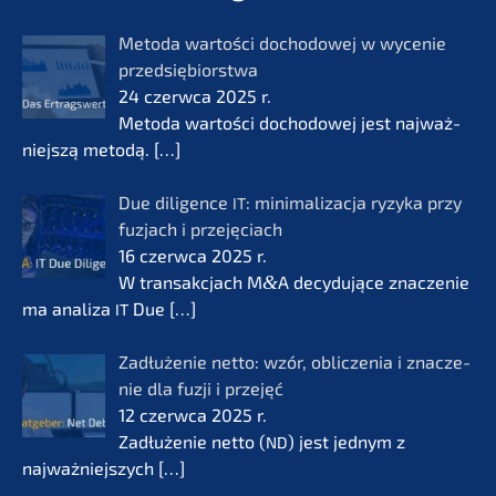
Metoda wartości docho­do­wej w wycenie
przedsię­bi­orst­wa
24 czerw­ca 2025 r.
Metoda wartości docho­do­wej jest najważ­
nie­js­zą metodą.
[…]
Due diligence
: minima­li­zac­ja ryzyka przy
IT
fuzjach i przejęciach
16 czerw­ca 2025 r.
W transak­c­jach M
&
A decydu­jące znacze­nie
ma anali­za
Due
[…]
IT
Zadłuże­nie netto: wzór, oblic­ze­nia i znacze­
nie dla fuzji i przejęć
12 czerw­ca 2025 r.
Zadłuże­nie netto (
) jest jednym z
ND
najważ­nie­js­zych
[…]