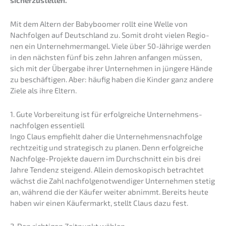
sicherzustellen.
Mit dem Altern der Babyboo­mer rollt eine Welle von
Nachfol­gen auf Deutsch­land zu. Somit droht vielen Regio­
nen ein Unter­neh­mer­man­gel. Viele über 50-Jähri­ge werden
in den nächs­ten fünf bis zehn Jahren anfan­gen müssen,
sich mit der Überga­be ihrer Unter­neh­men in jünge­re Hände
zu beschäf­ti­gen. Aber: häufig haben die Kinder ganz andere
Ziele als ihre Eltern.
1. Gute Vorbe­rei­tung ist für erfolg­rei­che Unter­neh­mens­
nach­fol­gen essentiell
Ingo Claus empfiehlt daher die Unternehmens­nachfolge
recht­zei­tig und strate­gisch zu planen. Denn erfolg­rei­che
Nachfol­ge-Projek­te dauern im Durch­schnitt ein bis drei
Jahre Tendenz steigend. Allein demosko­pisch betrach­tet
wächst die Zahl nachfol­ge­not­wen­di­ger Unter­neh­men stetig
an, während die der Käufer weiter abnimmt. Bereits heute
haben wir einen Käufer­markt, stellt Claus dazu fest.