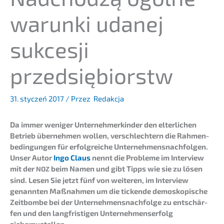
warun­ki udanej
sukces­ji
przedsiębiorstw
31. styczeń 2017
/ Przez
Redakcja
Da immer weniger Unter­neh­mer­kin­der den elter­li­chen
Betrieb überneh­men wollen, verschlech­tern die Rahmen­
be­din­gun­gen für erfolg­rei­che Unter­neh­mens­nach­fol­gen.
Unser Autor
Ingo Claus
nennt die Proble­me im Inter­view
mit der
beim Namen und gibt Tipps wie sie zu lösen
NOZ
sind. Lesen Sie jetzt fünf von weite­ren, im Inter­view
genann­ten Maßnah­men um die ticken­de demosko­pi­sche
Zeitbom­be bei der Unternehmens­nachfolge zu entschär­
fen und den langfris­ti­gen Unter­neh­mens­er­folg