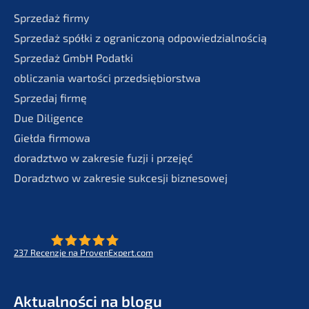
Sprze­daż firmy
Sprze­daż spółki z ogranic­zoną odpowiedzialnością
Sprze­daż GmbH Podatki
oblic­za­nia wartości przedsiębiorstwa
Sprze­daj firmę
Due Diligence
Giełda firmo­wa
doradzt­wo w zakre­sie fuzji i przejęć
Doradzt­wo w zakre­sie sukces­ji biznesowej
237
Recenz­je na ProvenExpert.com
- Future for lifeworks
KERN
Aktual­ności na blogu