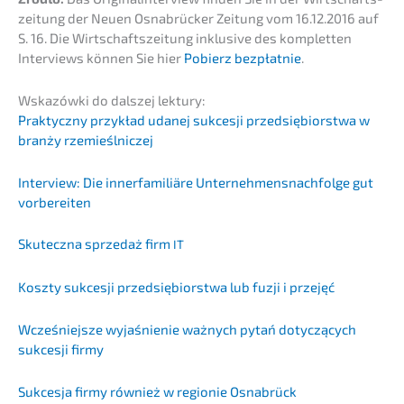
zei­tung der Neuen Osnabrü­cker Zeitung vom 16.12.2016 auf
S. 16. Die Wirtschafts­zei­tung inklu­si­ve des komplet­ten
Inter­views können Sie hier
Pobierz bezpłat­nie
.
Wskazów­ki do dalszej lektury:
Prakty­cz­ny przykład udanej sukces­ji przedsię­bi­orst­wa w
branży rzemieślniczej
Inter­view: Die inner­fa­mi­liä­re Unternehmens­nachfolge gut
vorbereiten
Skutecz­na sprze­daż firm
IT
Koszty sukces­ji przedsię­bi­orst­wa lub fuzji i przejęć
Wcześ­nie­js­ze wyjaś­ni­e­nie ważnych pytań dotyc­zą­cych
sukces­ji firmy
Sukces­ja firmy również w regio­nie Osnabrück