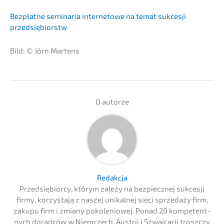
Bezpłat­ne semina­ria inter­neto­we na temat sukces­ji
przedsiębiorstw
Bild: © Jörn Martens
O autor­ze
Redak­c­ja
Przedsię­bi­or­cy, którym zależy na bezpiecz­nej sukces­ji
firmy, korzysta­ją z naszej unikal­nej sieci sprze­daży firm,
zakupu firm i zmiany pokolenio­wej. Ponad 20 kompe­tent­
nych dorad­ców w Niemc­zech, Austrii i Szwaj­ca­rii troszc­zy