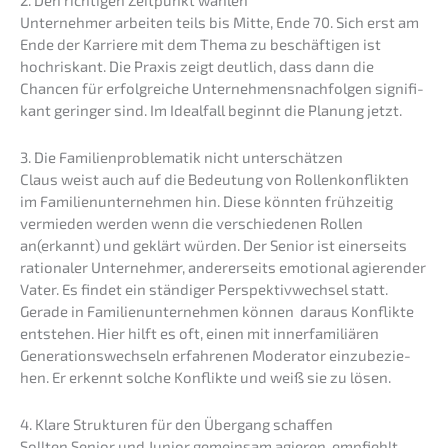
2. Den richti­gen Zeitpunkt wählen
Unter­neh­mer arbei­ten teils bis Mitte, Ende 70. Sich erst am
Ende der Karrie­re mit dem Thema zu beschäf­ti­gen ist
hochris­kant. Die Praxis zeigt deutlich, dass dann die
Chancen für erfolg­rei­che Unter­neh­mens­nach­fol­gen signi­fi­
kant gerin­ger sind. Im Ideal­fall beginnt die Planung jetzt.
3. Die Famili­en­pro­ble­ma­tik nicht unterschätzen
Claus weist auch auf die Bedeu­tung von Rollen­kon­flik­ten
im Famili­en­un­ter­neh­men hin. Diese könnten frühzei­tig
vermie­den werden wenn die verschie­de­nen Rollen
an(erkannt) und geklärt würden. Der Senior ist einer­seits
ratio­na­ler Unter­neh­mer, anderer­seits emotio­nal agieren­der
Vater. Es findet ein ständi­ger Perspek­tiv­wech­sel statt.
Gerade in Famili­en­un­ter­neh­men können daraus Konflik­te
entste­hen. Hier hilft es oft, einen mit inner­fa­mi­liä­ren
Genera­ti­ons­wech­seln erfah­re­nen Modera­tor einzu­be­zie­
hen. Er erkennt solche Konflik­te und weiß sie zu lösen.
4. Klare Struk­tu­ren für den Übergang schaffen
Sollten Senior und Junior gemein­sam agieren, empfiehlt