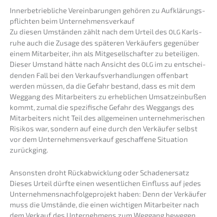
Inner­be­trieb­li­che Verein­ba­run­gen gehören zu Aufklä­rungs­
pflich­ten beim Unternehmensverkauf
Zu diesen Umstän­den zählt nach dem Urteil des
Karls­
OLG
ru­he auch die Zusage des späte­ren Verkäu­fers gegen­über
einem Mitar­bei­ter, ihn als Mitge­sell­schaf­ter zu betei­li­gen.
Dieser Umstand hätte nach Ansicht des
im zu entschei­
OLG
den­den Fall bei den Verkaufs­ver­hand­lun­gen offen­bart
werden müssen, da die Gefahr bestand, dass es mit dem
Weggang des Mitar­bei­ters zu erheb­li­chen Umsatz­ein­bu­ßen
kommt, zumal die spezi­fi­sche Gefahr des Weggangs des
Mitar­bei­ters nicht Teil des allge­mei­nen unter­neh­me­ri­schen
Risikos war, sondern auf eine durch den Verkäu­fer selbst
vor dem Unter­nehmens­verkauf geschaf­fe­ne Situa­ti­on
zurückging.
Ansons­ten droht Rückab­wick­lung oder Schadenersatz
Dieses Urteil dürfte einen wesent­li­chen Einfluss auf jedes
Unter­neh­mens­nach­fol­ge­pro­jekt haben: Denn der Verkäu­fer
muss die Umstän­de, die einen wichti­gen Mitar­bei­ter nach
dem Verkauf des Unter­neh­mens zum Weggang bewegen,