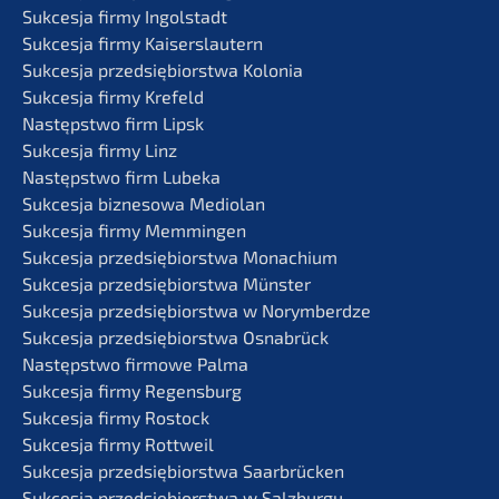
Sukces­ja firmy Ingolstadt
Sukces­ja firmy Kaiserslautern
Sukces­ja przedsię­bi­orst­wa Kolonia
Sukces­ja firmy Krefeld
Następst­wo firm Lipsk
Sukces­ja firmy Linz
Następst­wo firm Lubeka
Sukces­ja bizne­so­wa Mediolan
Sukces­ja firmy Memmingen
Sukces­ja przedsię­bi­orst­wa Monachium
Sukces­ja przedsię­bi­orst­wa Münster
Sukces­ja przedsię­bi­orst­wa w Norymberdze
Sukces­ja przedsię­bi­orst­wa Osnabrück
Następst­wo firmo­we Palma
Sukces­ja firmy Regensburg
Sukces­ja firmy Rostock
Sukces­ja firmy Rottweil
Sukces­ja przedsię­bi­orst­wa Saarbrücken
Sukces­ja przedsię­bi­orst­wa w Salzburgu