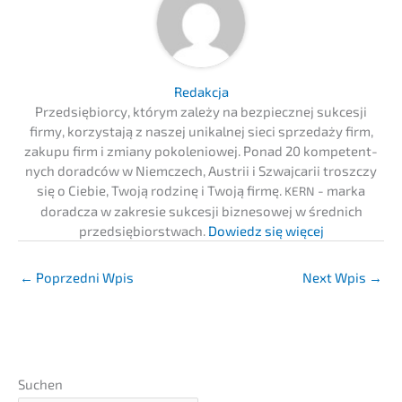
Redak­c­ja
Przedsię­bi­or­cy, którym zależy na bezpiecz­nej sukces­ji
firmy, korzysta­ją z naszej unikal­nej sieci sprze­daży firm,
zakupu firm i zmiany pokolenio­wej. Ponad 20 kompe­tent­
nych dorad­ców w Niemc­zech, Austrii i Szwaj­ca­rii troszc­zy
się o Ciebie, Twoją rodzinę i Twoją firmę.
- marka
KERN
dorad­c­za w zakre­sie sukces­ji bizne­so­wej w średnich
przedsię­bi­orst­wach.
Dowiedz się więcej
←
Poprzedni Wpis
Next Wpis
→
Suchen