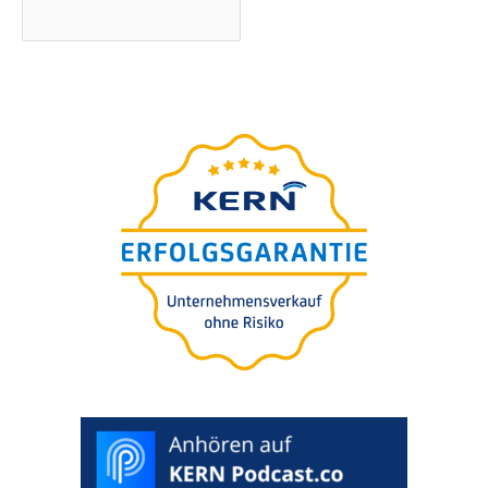
Strona
przewod­nik
uniwer­sal­ny
na sukces­ję
Państ­wa firmy