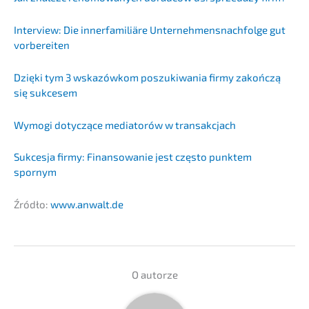
Inter­view: Die inner­fa­mi­liä­re Unternehmens­nachfolge gut
vorbereiten
Dzięki tym 3 wskazów­kom poszu­ki­wa­nia firmy zakońc­zą
się sukcesem
Wymogi dotyc­zące media­torów w transakcjach
Sukces­ja firmy: Finan­so­wa­nie jest często punktem
spornym
Źródło:
www.anwalt.de
O autor­ze