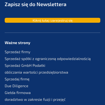
Zapisz się do Newslettera
Kliknij tutaj i zarejes­truj się
Ważne strony
Sprze­daż firmy
Sprze­daż spółki z ogranic­zoną odpowiedzialnością
Sprze­daż GmbH Podatki
oblic­za­nia wartości przedsiębiorstwa
Sprze­daj firmę
Due Diligence
Giełda firmo­wa
doradzt­wo w zakre­sie fuzji i przejęć