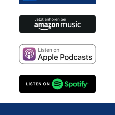
25 eksper­tów publi­ku­je na 200 stronach skonden­
so­waną wiedzę na temat sukces­ji w Twojej firmie.
Wyrażam zgodę na przecho­wy­wa­nie moich
danych w celu otrzy­my­wa­nia infor­mac­ji o
następst­wie firmy zgodnie z
Polity­ką prywat­ności
.
ZAMÓW BEZPŁATNIE!