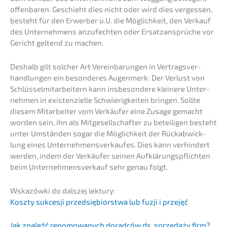
offen­ba­ren. Geschieht dies nicht oder wird dies verges­sen,
besteht für den Erwer­ber u.U. die Möglich­keit, den Verkauf
des Unter­neh­mens anzufech­ten oder Ersatz­an­sprü­che vor
Gericht geltend zu machen.
Deshalb gilt solcher Art Verein­ba­run­gen in Vertrags­ver­
hand­lun­gen ein beson­de­res Augen­merk: Der Verlust von
Schlüs­sel­mit­ar­bei­tern kann insbe­son­de­re kleine­re Unter­
neh­men in existen­zi­el­le Schwie­rig­kei­ten bringen. Sollte
diesem Mitar­bei­ter vom Verkäu­fer eine Zusage gemacht
worden sein, ihn als Mitge­sell­schaf­ter zu betei­li­gen besteht
unter Umstän­den sogar die Möglich­keit der Rückab­wick­
lung eines Unter­neh­mens­ver­kau­fes. Dies kann verhin­dert
werden, indem der Verkäu­fer seinen Aufklä­rungs­pflich­ten
beim Unter­nehmens­verkauf sehr genau folgt.
Wskazów­ki do dalszej lektury:
Koszty sukces­ji przedsię­bi­orst­wa lub fuzji i przejęć
Jak znaleźć renomo­wanych dorad­ców ds. sprze­daży firm?