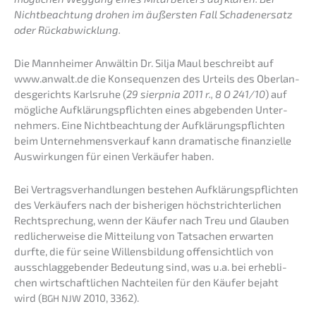
Nicht­be­ach­tung drohen im äußers­ten Fall Schaden­er­satz
oder Rückabwicklung.
Die Mannhei­mer Anwäl­tin Dr. Silja Maul beschreibt auf
www.anwalt.de die Konse­quen­zen des Urteils des Oberlan­
des­ge­richts Karls­ru­he (
29 sierpnia 2011 r., 8 O 241/10
) auf
mögli­che Aufklä­rungs­pflich­ten eines abgeben­den Unter­
neh­mers. Eine Nicht­be­ach­tung der Aufklä­rungs­pflich­ten
beim Unter­nehmens­verkauf kann drama­ti­sche finan­zi­el­le
Auswir­kun­gen für einen Verkäu­fer haben.
Bei Vertrags­ver­hand­lun­gen bestehen Aufklä­rungs­pflich­ten
des Verkäu­fers nach der bishe­ri­gen höchst­rich­ter­li­chen
Recht­spre­chung, wenn der Käufer nach Treu und Glauben
redli­cher­wei­se die Mittei­lung von Tatsa­chen erwar­ten
durfte, die für seine Willens­bil­dung offen­sicht­lich von
ausschlag­ge­ben­der Bedeu­tung sind, was u.a. bei erheb­li­
chen wirtschaft­li­chen Nachtei­len für den Käufer bejaht
wird (
2010, 3362).
BGH
NJW