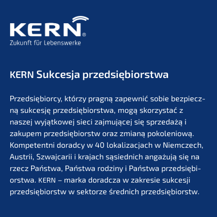
Sukces­ja przedsiębiorstwa
KERN
Przedsię­bi­or­cy, którzy pragną zapew­nić sobie bezpiecz­
ną sukces­ję przedsię­bi­orst­wa, mogą skorzystać z
naszej wyjąt­ko­wej sieci zajmu­jącej się sprze­dażą i
zakupem przedsię­bi­orstw oraz zmianą pokolenio­wą.
Kompe­tent­ni dorad­cy w 40 lokali­zac­jach w Niemc­zech,
Austrii, Szwaj­ca­rii i krajach sąsied­nich angażu­ją się na
rzecz Państ­wa, Państ­wa rodzi­ny i Państ­wa przedsię­bi­
orst­wa.
– marka dorad­c­za w zakre­sie sukces­ji
KERN
przedsię­bi­orstw w sektor­ze średnich przedsiębiorstw.