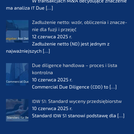
W transak­c­jach M
&
A decydu­jące znacze­nie
ma anali­za
Due
[…]
IT
Zadłuże­nie netto: wzór, oblic­ze­nia i znacze­
nie dla fuzji i przejęć
12 czerw­ca 2025 r.
Zadłuże­nie netto (
) jest jednym z
ND
najważ­nie­js­zych
[…]
Due diligence handlo­wa – proces i lista
kontrol­na
10 czerw­ca 2025 r.
Commer­cial Due Diligence (
) to
[…]
CDD
: Standard wyceny przedsię­bi­orstw
IDW
S1
10 czerw­ca 2025 r.
Standard
stanowi podsta­wę dla
[…]
IDW
S1