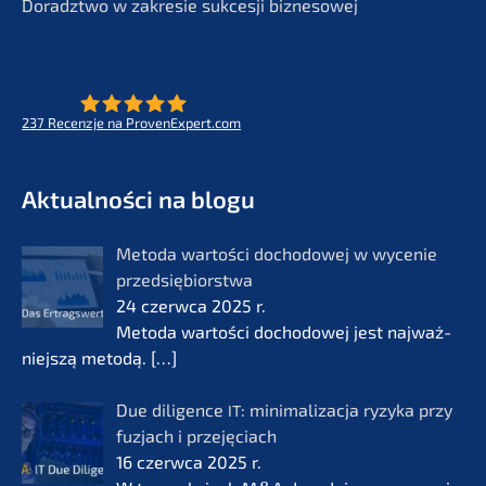
Doradzt­wo w zakre­sie sukces­ji biznesowej
237
Recenz­je na ProvenExpert.com
- Future for lifeworks
KERN
Aktual­ności na blogu
Metoda wartości docho­do­wej w wycenie
przedsię­bi­orst­wa
24 czerw­ca 2025 r.
Metoda wartości docho­do­wej jest najważ­
nie­js­zą metodą.
[…]
Due diligence
: minima­li­zac­ja ryzyka przy
IT
fuzjach i przejęciach
16 czerw­ca 2025 r.