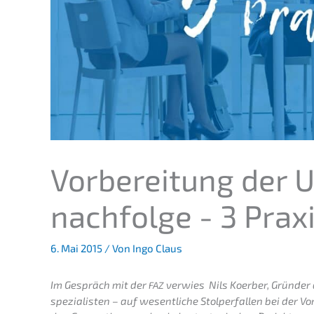
Vorbe­rei­tung de
nachfolge - 3 Prax
6. Mai 2015
/ Von
Ingo Claus
Im Gespräch mit der
verwies Nils Koerber, Gründer
FAZ
spezialisten – auf wesent­li­che Stolper­fal­len bei der 