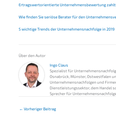
Ertrags­wert­ori­en­tier­te Unter­neh­mens­be­wer­tung za
Wie finden Sie seriö­se Berater für den Unternehmensv
5 wichti­ge Trends der Unternehmens­nachfolge in 2019
Über den Autor
Ingo Claus
Spezialist für Unternehmensnachfol
Osnabrück, Münster, Ostwestfalen und
Unternehmensnachfolgen und Firmen
Dienstleistungssektor, dem Handel 
Sprecher für Unternehmensnachfolg
←
Vorheriger Beitrag