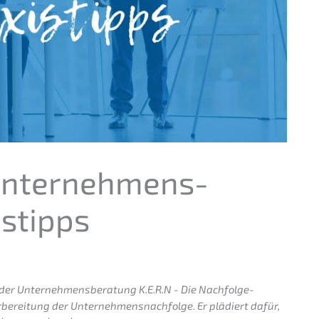
r Unternehmens­
istipps
 der Unternehmens­beratung K.E.R.N - Die Nachfolge­
Vorbe­rei­tung der Unternehmens­nachfolge. Er plädiert dafür,