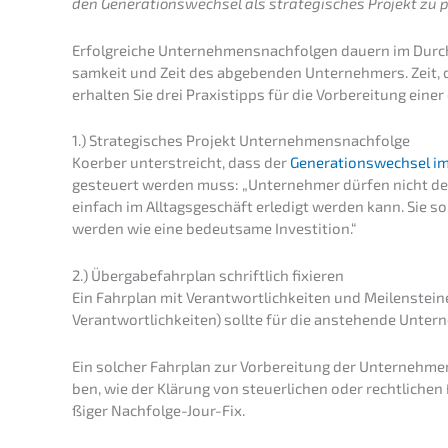
den Generations­wechsel als strate­gi­sches Projekt z
Erfolg­rei­che Unter­neh­mens­nach­fol­gen dauern im Durc
sam­keit und Zeit des abgeben­den Unter­neh­mers. Zeit,
erhal­ten Sie drei Praxis­tipps für die Vorbe­rei­tung ei
1.) Strate­gi­sches Projekt Unternehmensnachfolge
Koerber unter­streicht, dass der
Generations­wechsel im
gesteu­ert werden muss: „Unter­neh­mer dürfen nicht de
einfach im Alltags­ge­schäft erledigt werden kann. Sie 
werden wie eine bedeut­sa­me Investition.“
2.) Überga­be­fahr­plan schrift­lich fixieren
Ein Fahrplan mit Verant­wort­lich­kei­ten und Meilen­stei­
Verant­wort­lich­kei­ten) sollte für die anste­hen­de Unter­
Ein solcher Fahrplan zur Vorbe­rei­tung der Unternehmen
ben, wie der Klärung von steuer­li­chen oder recht­li­chen
ßi­ger Nachfolge-Jour-Fix.