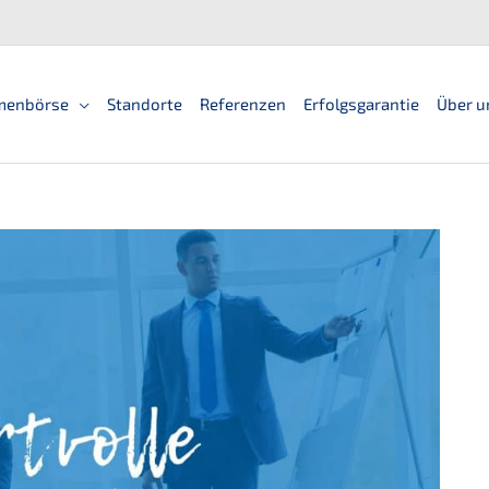
men­bör­se
Standorte
Referen­zen
Erfolgs­ga­ran­tie
Über u