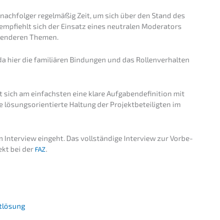
nach­fol­ger regel­mä­ßig Zeit, um sich über den Stand des
 empfiehlt sich der Einsatz eines neutra­len Modera­tors
­gen­de­ren Themen.
 da hier die familiä­ren Bindun­gen und das Rollen­ver­hal­ten
sich am einfachs­ten eine klare Aufga­ben­de­fi­ni­ti­on mit
lösungs­ori­en­tier­te Haltung der Projekt­be­tei­lig­ten im
 Inter­view eingeht. Das vollstän­di­ge Inter­view zur Vorbe­
ekt bei der
.
FAZ
iktlösung