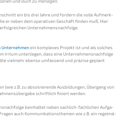
u planen und auch zu managen.
h­schnitt ein bis drei Jahre und fordern die volle Aufmerk­
 die er neben dem opera­ti­ven Geschäft finden muß. Hier
ner erfolg­rei­chen Unternehmensnachfolge.
 Unter­neh­men
ein komple­xes Projekt ist und als solches
m Irrtum unter­lie­gen, dass eine Unternehmens­nachfolge
sollte vielmehr ebenso umfas­send und präzi­se geplant
nen (wie z.B. zu absol­vie­ren­de Ausbil­dun­gen, Übergang von
neh­mens­über­ga­be schrift­lich fixiert werden.
s­nachfolge beinhal­tet neben sachlich-fachli­chen Aufga­
 Fragen auch Kommu­ni­ka­ti­ons­the­men wie z.B. ein regel­mä­