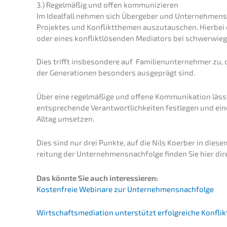
3.) Regel­mä­ßig und offen kommunizieren
Im Ideal­fall nehmen sich Überge­ber und Unter­neh­mens­
Projek­tes und Konflikt­the­men auszu­tau­schen. Hierbei
oder eines konflikt­lö­sen­den Media­tors bei schwer­wie
Dies trifft insbe­son­de­re auf Famili­en­un­ter­neh­mer zu,
der Genera­tio­nen beson­ders ausge­prägt sind.
Über eine regel­mä­ßi­ge und offene Kommu­ni­ka­ti­on lässt 
entspre­chen­de Verant­wort­lich­kei­ten festle­gen und eine 
Alltag umsetzen.
Dies sind nur drei Punkte, auf die Nils Koerber in diesem
rei­tung der Unternehmens­nachfolge finden Sie hier dir
Das könnte Sie auch interessieren:
Kosten­freie Webina­re zur Unternehmensnachfolge
Wirtschafts­me­dia­ti­on unter­stützt erfolg­rei­che Konfl