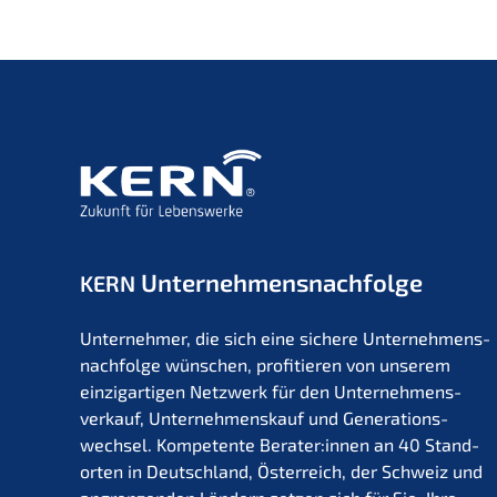
Unternehmens­nachfolge
KERN
Unter­neh­mer, die sich eine siche­re Unternehmens­
nachfolge wünschen, profi­tie­ren von unserem
einzig­ar­ti­gen Netzwerk für den Unter­nehmens­
verkauf, Unter­nehmens­kauf und Generations­
wechsel. Kompe­ten­te Berater:innen an 40 Stand­
or­ten in Deutsch­land, Öster­reich, der Schweiz und