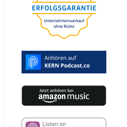
in 5 Minuten
Für Sie
kostenfrei.
100%
vertraulich. Inklusive
Auswertung.
BEWERTUNG STARTEN >