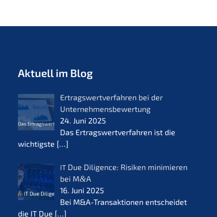
Aktuell im Blog
Ertrags­wert­ver­fah­ren bei der
Unternehmensbewertung
24. Juni 2025
Das Ertrags­wert­ver­fah­ren ist die
wichtigs­te
[…]
Due Diligence: Risiken minimie­ren
IT
bei M
&
A
16. Juni 2025
Bei M&A-Transaktionen entschei­det
die IT Due
[…]