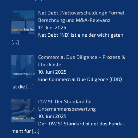
Net Debt (Netto­ver­schul­dung): Formel,
Berech­nung und M
&
A-Relevanz
12. Juni 2025
Net Debt (ND) ist eine der wichtigs­ten
[…]
Commer­cial Due Diligence – Prozess
&
Checkliste
10. Juni 2025
Eine Commer­cial Due Diligence (CDD)
ist die
[…]
: Der Standard für
IDW
S1
Unternehmensbewertung
10. Juni 2025
Der IDW S1 Standard bildet das Funda­
ment für
[…]