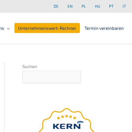
DE
EN
PL
HU
PT
IT
ns
Unter­neh­mens­wert-Rechner
Termin verein­ba­ren
Suchen
Unternehmens-
wert-Einschätzung