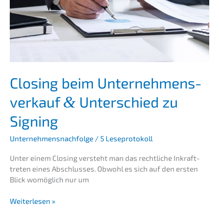
Closing beim Unter­nehmens­
verkauf
Unter­schied zu
&
Signing
Unternehmensnachfolge
/
5 Leseprotokoll
Unter einem Closing versteht man das recht­li­che Inkraft­
tre­ten eines Abschlus­ses. Obwohl es sich auf den ersten
Blick womög­lich nur um
Closing
Weiterlesen »
beim