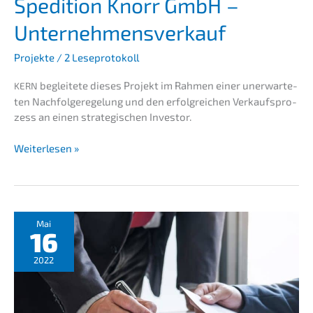
Spedi­ti­on Knorr GmbH –
Unternehmensverkauf
Projekte
/
2 Leseprotokoll
beglei­te­te dieses Projekt im Rahmen einer unerwar­te­
KERN
ten Nachfol­ge­re­ge­lung und den erfolg­rei­chen Verkaufs­pro­
zess an einen strate­gi­schen Investor.
Spedi­
Weiterlesen »
ti­
on
Knorr
GmbH
–
Mai
16
Unternehmensverkauf
2022