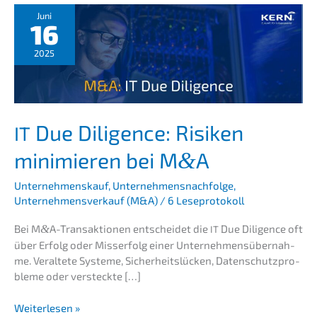
Juni
16
2025
Due Diligence: Risiken
IT
minimie­ren bei M
A
&
Unternehmenskauf
,
Unternehmensnachfolge
,
Unternehmensverkauf (M&A)
/
6 Leseprotokoll
Bei M
&
A-Transaktionen entschei­det die
Due Diligence oft
IT
über Erfolg oder Misserfolg einer Unter­neh­mens­über­nah­
me. Veral­te­te Syste­me, Sicher­heits­lü­cken, Daten­schutz­pro­
ble­me oder versteckte […]
Weiterlesen »
IT