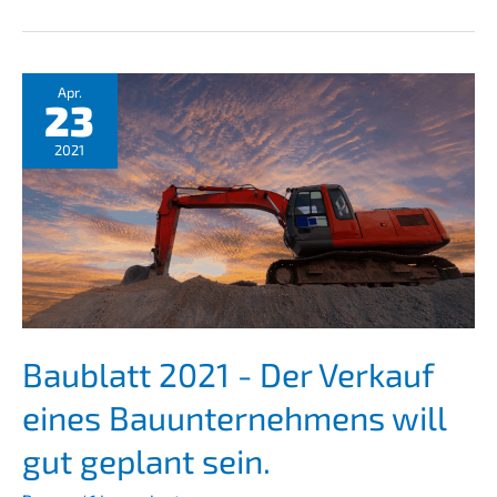
warum
überhöh­
te
Unter­
Apr.
23
neh­
mens­
2021
be­
wer­
tun­
gen
Nachfol­
gen
verhindern
Baublatt 2021 - Der Verkauf
eines Bauun­ter­neh­mens will
gut geplant sein.