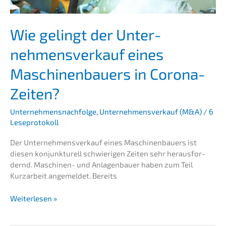
Wie gelingt der Unter­
nehmens­verkauf eines
Maschi­nen­bau­ers in Corona-
Zeiten?
Unternehmensnachfolge
,
Unternehmensverkauf (M&A)
/
6
Leseprotokoll
Der Unter­nehmens­verkauf eines Maschi­nen­bau­ers ist
diesen konjunk­tu­rell schwie­ri­gen Zeiten sehr heraus­for­
dernd. Maschi­­nen- und Anlagen­bau­er haben zum Teil
Kurzar­beit angemel­det. Bereits
Wie
Weiterlesen »
gelingt
der