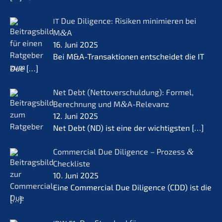
Due Diligence: Risiken minimie­ren bei
IT
M
&
A
16. Juni 2025
Bei M&A-Transaktionen entschei­det die IT
Due
[…]
Net Debt (Netto­ver­schul­dung): Formel,
Berech­nung und M
&
A-Relevanz
12. Juni 2025
Net Debt (ND) ist eine der wichtigs­ten
[…]
Commer­cial Due Diligence – Prozess
&
Checkliste
10. Juni 2025
Eine Commer­cial Due Diligence (CDD) ist die
[…]