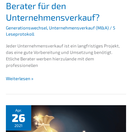
gen
Berater für den
verhin­
dern
Unternehmensverkauf?
Nachfolgen
Generationswechsel
,
Unternehmensverkauf (M&A)
/
5
Leseprotokoll
Jeder Unter­nehmens­verkauf ist ein langfris­ti­ges Projekt,
das eine gute Vorbe­rei­tung und Umset­zung benötigt.
Etliche Berater werben hierzu­lan­de mit dem
professionellen
Woran
Weiterlesen »
erken­
nen
Sie
seriö­
se
Apr.
26
Berater
für
2021
den