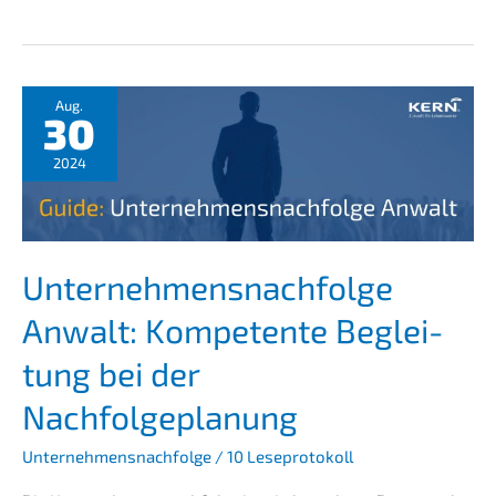
Due
Diligence:
Risiken
minimie­
Aug.
ren
30
bei
M
&
A
2024
Unternehmens­nachfolge
Anwalt: Kompe­ten­te Beglei­
tung bei der
Nachfolgeplanung
Unternehmensnachfolge
/
10 Leseprotokoll