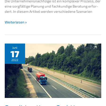
Die Unternehmens­nachfolge ist ein komple­xer Prozess, der
eine sorgfäl­ti­ge Planung und fachkun­di­ge Beratung erfor­
dert. In diesem Artikel werden verschie­de­ne Szenarien
Unternehmens­
Weiterlesen »
nachfolge
Anwalt:
Kompe­
ten­
te
Juni
17
Beglei­
tung
2022
bei
der
Nachfolgeplanung