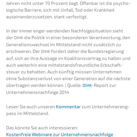
Jahren nicht unter 70 Prozent liegt. Offen­bar ist die psycho­
lo­gi­sche Barrie­re, sich mit Unfall, Tod oder Krank­heit
ausein­an­der­zu­set­zen, stark verfestigt.
In der immer enger werden­den Nachfol­ge­si­tua­ti­on sieht
der
die Politik in einer beson­de­ren Verant­wor­tung, den
DIHK
Generations­wechsel im Mittel­stand nicht zusätz­lich zu
erschwe­ren. Der
fordert daher die Bundes­re­gie­rung
DIHK
auf, sich an ihre Aussa­ge im Koali­ti­ons­ver­trag zu halten und
auch weiter­hin eine mittel­stands­freund­li­che Erbschaft­
steu­er zu behal­ten. Auch künftig müssen Unter­neh­men
ohne Substanz­ver­lust von einer Genera­ti­on auf die nächs­te
übertra­gen werden können. | Quelle:
-Report zur
DIHK
Unternehmens­nachfolge 2014
Lesen Sie auch unseren
Kommen­tar
zum Unter­neh­mer­eng­
pass im Mittelstand.
Das könnte Sie auch interessieren:
Kosten­freie Webina­re zur Unternehmensnachfolge