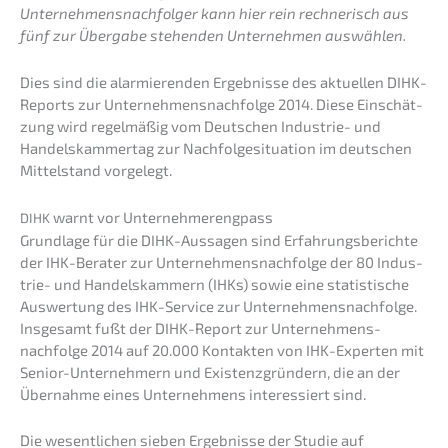
Unter­neh­mens­nach­fol­ger kann hier rein rechne­risch aus
fünf zur Überga­be stehen­den Unter­neh­men auswählen.
Dies sind die alarmie­ren­den Ergeb­nis­se des aktuel­len DIHK-
Reports zur Unternehmens­nachfolge 2014. Diese Einschät­
zung wird regel­mä­ßig vom Deutschen Indus­trie- und
Handels­kam­mer­tag zur Nachfol­ge­si­tua­ti­on im deutschen
Mittel­stand vorgelegt.
warnt vor Unternehmerengpass
DIHK
Grund­la­ge für die DIHK-Aussa­gen sind Erfah­rungs­be­rich­te
der IHK-Berater zur Unternehmens­nachfolge der 80 Indus­
trie- und Handels­kam­mern (IHKs) sowie eine statis­ti­sche
Auswer­tung des IHK-Service zur Unternehmens­nachfolge.
Insge­samt fußt der DIHK-Report zur Unternehmens­
nachfolge 2014 auf 20.000 Kontak­ten von IHK-Exper­ten mit
Senior-Unter­neh­mern und Existenz­grün­dern, die an der
Übernah­me eines Unter­neh­mens inter­es­siert sind.
Die wesent­li­chen sieben Ergeb­nis­se der Studie auf