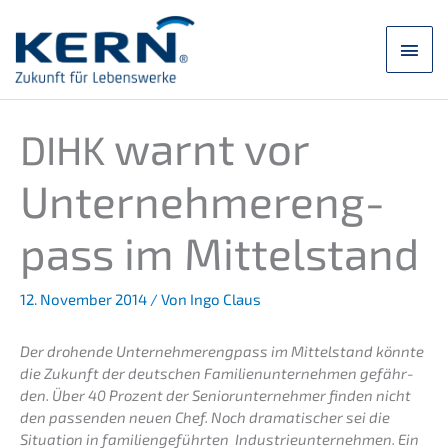
Zum
Inhalt
Hau
springen
warnt vor
DIHK
Unter­neh­mer­eng­
pass im Mittelstand
12. November 2014
/ Von
Ingo Claus
Der drohen­de Unter­neh­mer­eng­pass im Mittel­stand könnte
die Zukunft der deutschen Famili­en­un­ter­neh­men gefähr­
den. Über 40 Prozent der Senior­un­ter­neh­mer finden nicht
den passen­den neuen Chef. Noch drama­ti­scher sei die
Situa­ti­on in famili­en­ge­führ­ten Indus­trie­un­ter­neh­men. Ein