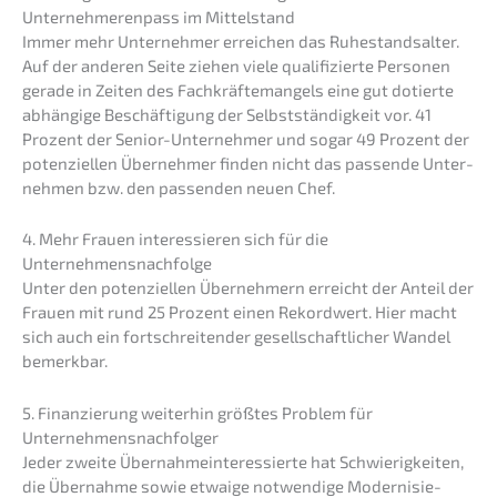
Unter­neh­me­ren­pass im Mittelstand
Immer mehr Unter­neh­mer errei­chen das Ruhestands­al­ter.
Auf der anderen Seite ziehen viele quali­fi­zier­te Perso­nen
gerade in Zeiten des Fachkräf­te­man­gels eine gut dotier­te
abhän­gi­ge Beschäf­ti­gung der Selbst­stän­dig­keit vor. 41
Prozent der Senior-Unter­neh­mer und sogar 49 Prozent der
poten­zi­el­len Überneh­mer finden nicht das passen­de Unter­
neh­men bzw. den passen­den neuen Chef.
4. Mehr Frauen inter­es­sie­ren sich für die
Unternehmensnachfolge
Unter den poten­zi­el­len Überneh­mern erreicht der Anteil der
Frauen mit rund 25 Prozent einen Rekord­wert. Hier macht
sich auch ein fortschrei­ten­der gesell­schaft­li­cher Wandel
bemerkbar.
5. Finan­zie­rung weiter­hin größtes Problem für
Unternehmensnachfolger
Jeder zweite Übernah­me­inter­es­sier­te hat Schwie­rig­kei­ten,
die Übernah­me sowie etwaige notwen­di­ge Moder­ni­sie­