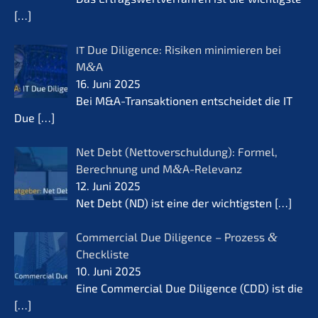
[…]
Due Diligence: Risiken minimie­ren bei
IT
M
&
A
16. Juni 2025
Bei M&A-Transaktionen entschei­det die IT
Due
[…]
Net Debt (Netto­ver­schul­dung): Formel,
Berech­nung und M
&
A-Relevanz
12. Juni 2025
Net Debt (ND) ist eine der wichtigs­ten
[…]
Commer­cial Due Diligence – Prozess
&
Checkliste
10. Juni 2025
Eine Commer­cial Due Diligence (CDD) ist die
[…]