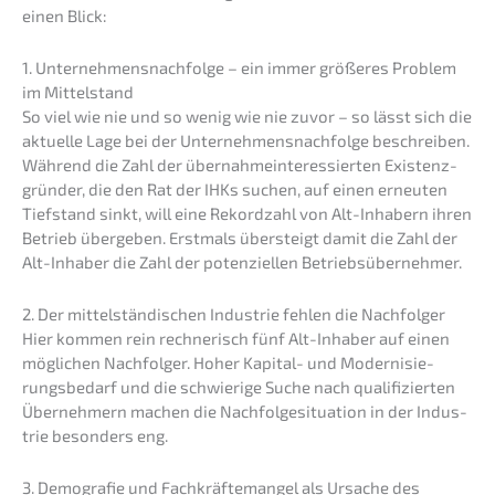
einen Blick:
1. Unternehmens­nachfolge – ein immer größe­res Problem
im Mittelstand
So viel wie nie und so wenig wie nie zuvor – so lässt sich die
aktuel­le Lage bei der Unternehmens­nachfolge beschrei­ben.
Während die Zahl der übernah­me­inter­es­sier­ten Existenz­
grün­der, die den Rat der IHKs suchen, auf einen erneu­ten
Tiefstand sinkt, will eine Rekord­zahl von Alt-Inhabern ihren
Betrieb überge­ben. Erstmals übersteigt damit die Zahl der
Alt-Inhaber die Zahl der poten­zi­el­len Betriebsübernehmer.
2. Der mittel­stän­di­schen Indus­trie fehlen die Nachfolger
Hier kommen rein rechne­risch fünf Alt-Inhaber auf einen
mögli­chen Nachfol­ger. Hoher Kapital- und Moder­ni­sie­
rungs­be­darf und die schwie­ri­ge Suche nach quali­fi­zier­ten
Überneh­mern machen die Nachfol­ge­si­tua­ti­on in der Indus­
trie beson­ders eng.
3. Demogra­fie und Fachkräf­te­man­gel als Ursache des