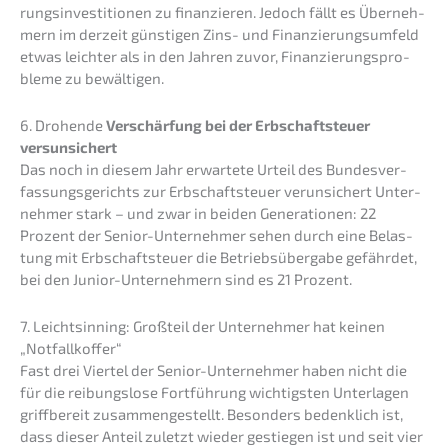
rungs­in­ves­ti­tio­nen zu finan­zie­ren. Jedoch fällt es Überneh­
mern im derzeit günsti­gen Zins- und Finan­zie­rungs­um­feld
etwas leich­ter als in den Jahren zuvor, Finan­zie­rungs­pro­
ble­me zu bewältigen.
6. Drohen­de
Verschär­fung bei der Erbschaft­steu­er
versunsichert
Das noch in diesem Jahr erwar­te­te Urteil des Bundes­ver­
fas­sungs­ge­richts zur Erbschaft­steu­er verun­si­chert Unter­
neh­mer stark – und zwar in beiden Genera­tio­nen: 22
Prozent der Senior-Unter­neh­mer sehen durch eine Belas­
tung mit Erbschaft­steu­er die Betriebs­über­ga­be gefähr­det,
bei den Junior-Unter­neh­mern sind es 21 Prozent.
7. Leicht­sin­ning: Großteil der Unter­neh­mer hat keinen
„Notfall­kof­fer“
Fast drei Viertel der Senior-Unter­neh­mer haben nicht die
für die reibungs­lo­se Fortfüh­rung wichtigs­ten Unter­la­gen
griff­be­reit zusam­men­ge­stellt. Beson­ders bedenk­lich ist,
dass dieser Anteil zuletzt wieder gestie­gen ist und seit vier