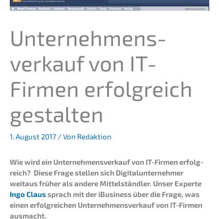
Unter­nehmens­
verkauf von IT-
Firmen erfolg­reich
gestalten
1. August 2017
/ Von
Redaktion
Wie wird ein Unter­nehmens­verkauf von IT-Firmen erfolg­
reich? Diese Frage stellen sich Digital­un­ter­neh­mer
weitaus früher als andere Mittel­ständ­ler. Unser Exper­te
Ingo Claus
sprach mit der iBusi­ness über die Frage, was
einen erfolg­rei­chen Unter­nehmens­verkauf von IT-Firmen
ausmacht.