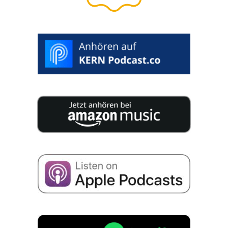
oder Verkäufer
WUNSCHTERMIN AUSWÄHLEN >