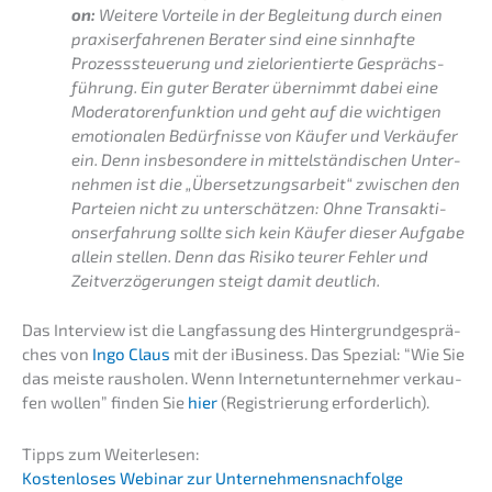
on:
Weite­re Vortei­le in der Beglei­tung durch einen
praxis­er­fah­re­nen Berater sind eine sinnhaf­te
Prozess­steue­rung und zielori­en­tier­te Gesprächs­
füh­rung. Ein guter Berater übernimmt dabei eine
Modera­to­ren­funk­ti­on und geht auf die wichti­gen
emotio­na­len Bedürf­nis­se von Käufer und Verkäu­fer
ein. Denn insbe­son­de­re in mittel­stän­di­schen Unter­
neh­men ist die „Überset­zungs­ar­beit“ zwischen den
Partei­en nicht zu unter­schät­zen: Ohne Trans­ak­ti­
ons­er­fah­rung sollte sich kein Käufer dieser Aufga­be
allein stellen. Denn das Risiko teurer Fehler und
Zeitver­zö­ge­run­gen steigt damit deutlich.
Das Inter­view ist die Langfas­sung des Hinter­grund­ge­sprä­
ches von
Ingo Claus
mit der iBusi­ness. Das Spezi­al: “Wie Sie
das meiste rausho­len. Wenn Inter­net­un­ter­neh­mer verkau­
fen wollen” finden Sie
hier
(Regis­trie­rung erforderlich).
Tipps zum Weiterlesen:
Kosten­lo­ses Webinar zur Unternehmensnachfolge