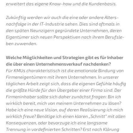
erwei­tert das eigene Know-how und die Kundenbasis.
Zukünf­tig werden wir auch die eine oder andere Alters­
nach­fol­ge in der IT-Indus­trie sehen. Dies sind oftmals in
den späten Neunzi­gern gegrün­de­te Unter­neh­men, deren
Eigen­tü­mer sich neuen Perspek­ti­ven nach ihrem Berufs­le­
ben zuwenden.
Welche Möglich­kei­ten und Strate­gien gibt es für Inhaber
die über einen Unter­nehmens­verkauf nachdenken?
Für KMUs charak­te­ris­tisch ist die emotio­na­le Bindung von
Firmen­ei­gen­tü­mern mit ihrem Unter­neh­men. In unserer
tägli­chen Arbeit zeigt sich, dass die eigenen Gefüh­le häufig
die größte Hürde für den Überge­ber einer Firma sind. Der
Firmen­in­ha­ber sollte sich daher zunächst fragen: Bin ich
wirklich bereit, mich von meinem Unter­neh­men zu lösen?
Habe ich eine neue Vision, auf deren Reali­sie­rung ich mich
wirklich freue? Benöti­ge ich einen klaren „Schnitt“ mit allen
Konse­quen­zen, oder bevor­zu­ge ich eine langsa­me
Trennung in vorde­fi­nier­ten Schrit­ten? Erst nach Klärung