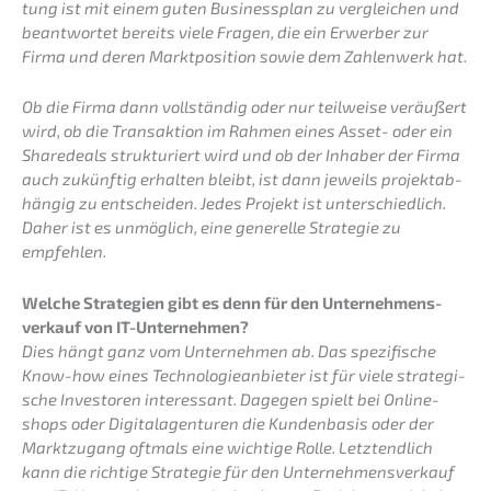
tung ist mit einem guten Business­plan zu verglei­chen und
beant­wor­tet bereits viele Fragen, die ein Erwer­ber zur
Firma und deren Markt­po­si­ti­on sowie dem Zahlen­werk hat.
Ob die Firma dann vollstän­dig oder nur teilwei­se veräu­ßert
wird, ob die Trans­ak­ti­on im Rahmen eines Asset- oder ein
Share­deals struk­tu­riert wird und ob der Inhaber der Firma
auch zukünf­tig erhal­ten bleibt, ist dann jeweils projekt­ab­
hän­gig zu entschei­den. Jedes Projekt ist unter­schied­lich.
Daher ist es unmög­lich, eine generel­le Strate­gie zu
empfehlen.
Welche Strate­gien gibt es denn für den Unter­nehmens­
verkauf von IT-Unternehmen?
Dies hängt ganz vom Unter­neh­men ab. Das spezi­fi­sche
Know-how eines Techno­lo­gie­an­bie­ter ist für viele strate­gi­
sche Inves­to­ren inter­es­sant. Dagegen spielt bei Online­
shops oder Digita­l­agen­tu­ren die Kunden­ba­sis oder der
Markt­zu­gang oftmals eine wichti­ge Rolle. Letzt­end­lich
kann die richti­ge Strate­gie für den Unter­nehmens­verkauf