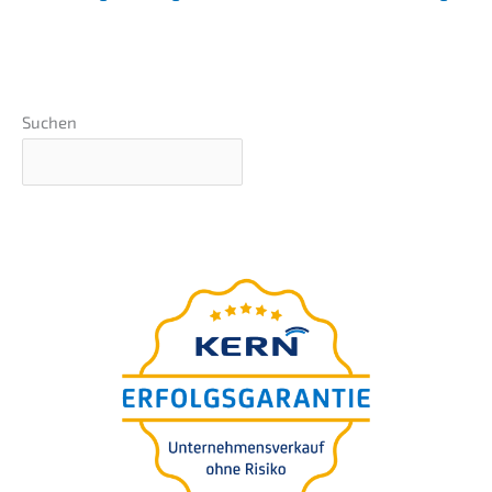
Suchen
GRATIS Webinar
–präsentiert von
Ingo Claus
Die 7 teuersten Fehler bei
der Unternehmens-
bewertung für Käufer