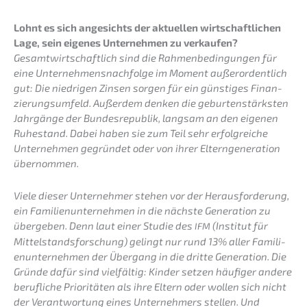
Lohnt es sich angesichts der aktuel­len wirtschaft­li­chen
Lage, sein eigenes Unter­neh­men zu verkaufen?
Gesamt­wirt­schaft­lich sind die Rahmen­be­din­gun­gen für
eine Unternehmens­nachfolge im Moment außer­or­dent­lich
gut: Die niedri­gen Zinsen sorgen für ein günsti­ges Finan­
zie­rungs­um­feld. Außer­dem denken die gebur­ten­stärks­ten
Jahrgän­ge der Bundes­re­pu­blik, langsam an den eigenen
Ruhestand. Dabei haben sie zum Teil sehr erfolg­rei­che
Unter­neh­men gegrün­det oder von ihrer Eltern­ge­nera­ti­on
übernommen.
Viele dieser Unter­neh­mer stehen vor der Heraus­for­de­rung,
ein Famili­en­un­ter­neh­men in die nächs­te Genera­ti­on zu
überge­ben. Denn laut einer Studie des
(Insti­tut für
IFM
Mittel­stands­for­schung) gelingt nur rund 13% aller Famili­
en­un­ter­neh­men der Übergang in die dritte Genera­ti­on. Die
Gründe dafür sind vielfäl­tig: Kinder setzen häufi­ger andere
beruf­li­che Priori­tä­ten als ihre Eltern oder wollen sich nicht
der Verant­wor­tung eines Unter­neh­mers stellen. Und