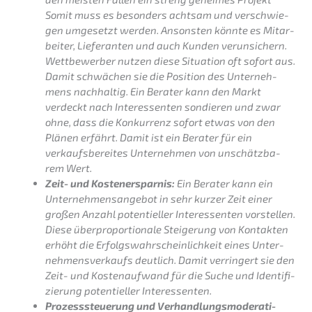
Somit muss es beson­ders achtsam und verschwie­
gen umgesetzt werden. Ansons­ten könnte es Mitar­
bei­ter, Liefe­ran­ten und auch Kunden verun­si­chern.
Wettbe­wer­ber nutzen diese Situa­ti­on oft sofort aus.
Damit schwä­chen sie die Positi­on des Unter­neh­
mens nachhal­tig. Ein Berater kann den Markt
verdeckt nach Inter­es­sen­ten sondie­ren und zwar
ohne, dass die Konkur­renz sofort etwas von den
Plänen erfährt. Damit ist ein Berater für ein
verkaufs­be­rei­tes Unter­neh­men von unschätz­ba­
rem Wert.
Zeit- und Kosten­er­spar­nis:
Ein Berater kann ein
Unter­neh­mens­an­ge­bot in sehr kurzer Zeit einer
großen Anzahl poten­ti­el­ler Inter­es­sen­ten vorstel­len.
Diese überpro­por­tio­na­le Steige­rung von Kontak­ten
erhöht die Erfolgs­wahr­schein­lich­keit eines Unter­
neh­mens­ver­kaufs deutlich. Damit verrin­gert sie den
Zeit- und Kosten­auf­wand für die Suche und Identi­fi­
zie­rung poten­ti­el­ler Interessenten.
Prozess­steue­rung und Verhand­lungs­mo­de­ra­ti­