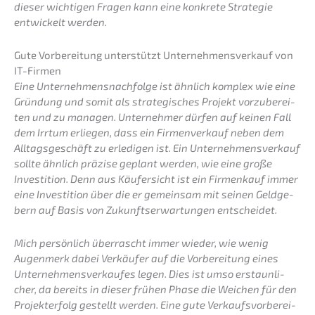
dieser wichti­gen Fragen kann eine konkre­te Strate­gie
entwi­ckelt werden.
Gute Vorbe­rei­tung unter­stützt Unter­nehmens­verkauf von
IT-Firmen
Eine Unternehmens­nachfolge ist ähnlich komplex wie eine
Gründung und somit als strate­gi­sches Projekt vorzu­be­rei­
ten und zu managen. Unter­neh­mer dürfen auf keinen Fall
dem Irrtum erlie­gen, dass ein Firmen­ver­kauf neben dem
Alltags­ge­schäft zu erledi­gen ist. Ein Unter­nehmens­verkauf
sollte ähnlich präzi­se geplant werden, wie eine große
Inves­ti­ti­on. Denn aus Käufer­sicht ist ein Firmen­kauf immer
eine Inves­ti­ti­on über die er gemein­sam mit seinen Geldge­
bern auf Basis von Zukunfts­er­war­tun­gen entscheidet.
Mich persön­lich überrascht immer wieder, wie wenig
Augen­merk dabei Verkäu­fer auf die Vorbe­rei­tung eines
Unter­neh­mens­ver­kau­fes legen. Dies ist umso erstaun­li­
cher, da bereits in dieser frühen Phase die Weichen für den
Projekt­er­folg gestellt werden. Eine gute Verkaufs­vor­be­rei­