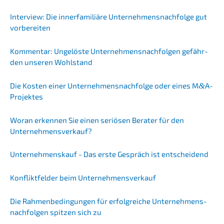
Inter­view: Die inner­fa­mi­liä­re Unternehmens­nachfolge gut
vorbereiten
Kommen­tar: Ungelös­te Unter­neh­mens­nach­fol­gen gefähr­
den unseren Wohlstand
Die Kosten einer Unternehmens­nachfolge oder eines M
&
A-
Projektes
Woran erken­nen Sie einen seriö­sen Berater für den
Unternehmensverkauf?
Unter­nehmens­kauf - Das erste Gespräch ist entscheidend
Konflikt­fel­der beim Unternehmensverkauf
Die Rahmen­be­din­gun­gen für erfolg­rei­che Unter­neh­mens­
nach­fol­gen spitzen sich zu