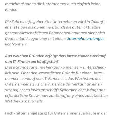
manch­mal haben die Unter­neh­mer auch einfach keine
Kinder.
Die Zahl nachfol­ge­be­rei­ter Unter­neh­men wird in Zukunft
eher steigen als abneh­men. Durch die guten aktuel­len
gesamt­wirt­schaft­li­chen Rahmen­be­din­gun­gen sieht sich
Deutsch­land sogar eher mit einem
Unter­neh­mer­man­gel
konfrontiert.
Aus welchen Gründen erfolgt der Unter­nehmens­verkauf
von IT-Firmen am häufigsten?
Diese Gründe für einen Verkauf können sehr unter­schied­
lich sein. Einer der wesent­li­chen Gründe für einen Unter­
nehmens­verkauf von IT-Firmen ist, das Wachs­tum des
Unter­neh­mens zu sichern. Gerade der Verkauf an einen
strate­gi­schen Inves­tor schafft Syner­gien oder bringt das
erfor­der­li­che Know-how zur Schaf­fung eines zusätz­li­chen
Wettbewerbsvorteils.
Fachkräf­te­man­gel sorgt für Unter­neh­mens­ver­käu­fe in der