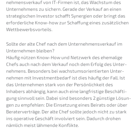
nehmens­verkauf von IT-Firmen ist, das Wachs­tum des
Unter­neh­mens zu sichern. Gerade der Verkauf an einen
strate­gi­schen Inves­tor schafft Syner­gien oder bringt das
erfor­der­li­che Know-how zur Schaf­fung eines zusätz­li­chen
Wettbewerbsvorteils.
Sollte der alte Chef nach dem Unter­nehmens­verkauf im
Unter­neh­men bleiben?
Häufig nützen Know-How und Netzwerk des ehema­li­ge
Chefs auch nach dem Verkauf noch dem Erfolg des Unter­
neh­mens. Beson­ders bei wachs­tums­ori­en­tier­ten Unter­
neh­men mit Invest­ment­be­darf ist dies häufig der Fall. Ist
das Unter­neh­men stark von der Persön­lich­keit des
Inhabers abhän­gig, kann auch eine langfris­ti­ge Beschäf­ti­
gung sinnvoll sein. Dabei sind beson­ders 2 günsti­ge Lösun­
gen zu empfeh­len: Die Einset­zung eines Beirats oder über
Berater­ver­trä­ge. Der alte Chef sollte jedoch nicht zu stark
ins opera­ti­ve Geschäft invol­viert sein. Dadurch drohen
nämlich meist lähmen­de Konflikte.