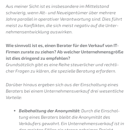
Aus meiner Sicht ist es insbe­son­de­re im Mittel­stand
schwie­rig, wenn Alt- und Neuei­gen­tü­mer über mehre­re
Jahre paral­lel in opera­ti­ver Verant­wor­tung sind. Dies führt
meist zu Konflik­ten, die sich meist negativ auf die Unter­
neh­mens­ent­wick­lung auswirken.
Wie sinnvoll ist es, einen Berater für den Verkauf von IT-
Firmen zurate zu ziehen? Ab welcher Unter­neh­mens­grö­ße
ist dies dringend zu empfehlen?
Grund­sätz­lich gibt es eine Reihe steuer­li­cher und recht­li­
cher Fragen zu klären, die spezi­el­le Beratung erfordern.
Darüber hinaus ergeben sich aus der Einschal­tung eines
Beraters bei einem Unter­nehmens­verkauf drei wesent­li­che
Vorteile:
Beibe­hal­tung der Anony­mi­tät:
Durch die Einschal­
tung eines Beraters bleibt die Anony­mi­tät des
Verkäu­fers gewahrt. Ein Unter­nehmens­verkauf ist in
den meisten Fällen ein streng gehei­mes Projekt