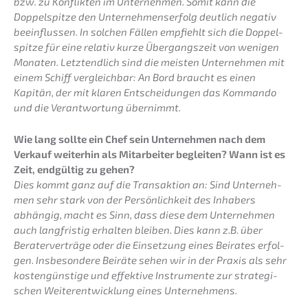
bzw. zu Konflik­ten im Unter­neh­men. Somit kann die
Doppel­spit­ze den Unter­neh­mens­er­folg deutlich negativ
beein­flus­sen. In solchen Fällen empfiehlt sich die Doppel­
spit­ze für eine relativ kurze Übergangs­zeit von wenigen
Monaten. Letzt­end­lich sind die meisten Unter­neh­men mit
einem Schiff vergleich­bar: An Bord braucht es einen
Kapitän, der mit klaren Entschei­dun­gen das Komman­do
und die Verant­wor­tung übernimmt.
Wie lang sollte ein Chef sein Unter­neh­men nach dem
Verkauf weiter­hin als Mitar­bei­ter beglei­ten? Wann ist es
Zeit, endgül­tig zu gehen?
Dies kommt ganz auf die Trans­ak­ti­on an: Sind Unter­neh­
men sehr stark von der Persön­lich­keit des Inhabers
abhän­gig, macht es Sinn, dass diese dem Unter­neh­men
auch langfris­tig erhal­ten bleiben. Dies kann z.B. über
Berater­ver­trä­ge oder die Einset­zung eines Beira­tes erfol­
gen. Insbe­son­de­re Beirä­te sehen wir in der Praxis als sehr
kosten­güns­ti­ge und effek­ti­ve Instru­men­te zur strate­gi­
schen Weiter­ent­wick­lung eines Unternehmens.