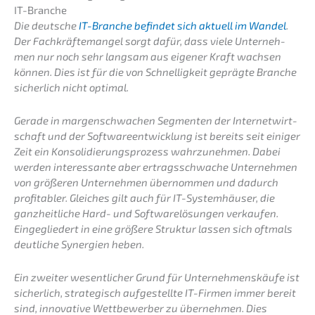
IT-Branche
Die deutsche
IT-Branche befin­det sich aktuell im Wandel
.
Der Fachkräf­te­man­gel sorgt dafür, dass viele Unter­neh­
men nur noch sehr langsam aus eigener Kraft wachsen
können. Dies ist für die von Schnel­lig­keit gepräg­te Branche
sicher­lich nicht optimal.
Gerade in margen­schwa­chen Segmen­ten der Inter­net­wirt­
schaft und der Software­ent­wick­lung ist bereits seit einiger
Zeit ein Konso­li­die­rungs­pro­zess wahrzu­neh­men. Dabei
werden inter­es­san­te aber ertrags­schwa­che Unter­neh­men
von größe­ren Unter­neh­men übernom­men und dadurch
profi­ta­bler. Gleiches gilt auch für IT-System­häu­ser, die
ganzheit­li­che Hard- und Software­lö­sun­gen verkau­fen.
Einge­glie­dert in eine größe­re Struk­tur lassen sich oftmals
deutli­che Syner­gien heben.
Ein zweiter wesent­li­cher Grund für Unter­neh­mens­käu­fe ist
sicher­lich, strate­gisch aufge­stell­te IT-Firmen immer bereit
sind, innova­ti­ve Wettbe­wer­ber zu überneh­men. Dies