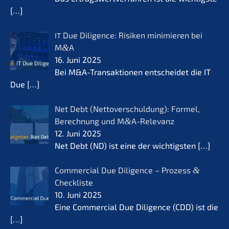
[…]
Due Diligence: Risiken minimie­ren bei
IT
M
&
A
16. Juni 2025
Bei M&A-Transaktionen entschei­det die IT
Due
[…]
Net Debt (Netto­ver­schul­dung): Formel,
Berech­nung und M
&
A-Relevanz
12. Juni 2025
Net Debt (ND) ist eine der wichtigs­ten
[…]
Commer­cial Due Diligence – Prozess
&
Checkliste
10. Juni 2025
Eine Commer­cial Due Diligence (CDD) ist die
[…]