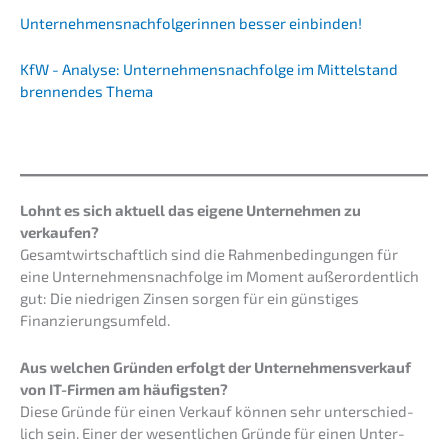
Unter­neh­mens­nach­fol­ge­rin­nen besser einbinden!
KfW - Analy­se: Unternehmens­nachfolge im Mittel­stand
brennen­des Thema
Lohnt es sich aktuell das eigene Unter­neh­men zu
verkaufen?
Gesamt­wirt­schaft­lich sind die Rahmen­be­din­gun­gen für
eine Unternehmens­nachfolge im Moment außer­or­dent­lich
gut: Die niedri­gen Zinsen sorgen für ein günsti­ges
Finanzierungsumfeld.
Aus welchen Gründen erfolgt der Unter­nehmens­verkauf
von IT-Firmen am häufigsten?
Diese Gründe für einen Verkauf können sehr unter­schied­
lich sein. Einer der wesent­li­chen Gründe für einen Unter­