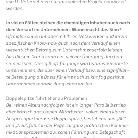
von IT-Unter­neh­men nur im konkre­ten Projekt entwi­ckelt
werden.
In vielen Fällen bleiben die ehema­li­gen Inhaber auch nach
dem Verkauf im Unter­neh­men. Wann macht das Sinn?
Oftmals können Inhaber mit Ihren Netzwer­ken und ihrem
spezi­fi­schen Know-how auch nach dem Verkauf einen
wesent­li­chen Beitrag zum Unter­neh­mens­er­folg leisten.
Aus diesem Grund kann ein weicher Übergang durch­aus
sinnvoll sein. Dies gilt oft für junge wachs­tums­ori­en­tier­te
Unter­neh­men, die über einen Verkauf bzw. eine signi­fi­kan­
te Betei­li­gung die Basis für eine auch zukünf­tig positi­ve
Unter­neh­mens­ent­wick­lung legen wollen.
Doppel­spit­ze führt eher zu Problemen
Bei reinen Alters­nach­fol­gen ist ein langer Paral­lel­be­trieb
eher kritisch anzuse­hen. Mitar­bei­ter wollen einen klaren
Ansprech­part­ner. Eine Doppel­spit­ze, bestehend aus „Alt“
und „Neu“, führt in der Regel zu ganz prakti­schen Kommu­
ni­ka­ti­ons­pro­ble­men zwischen Führung und Beleg­schaft