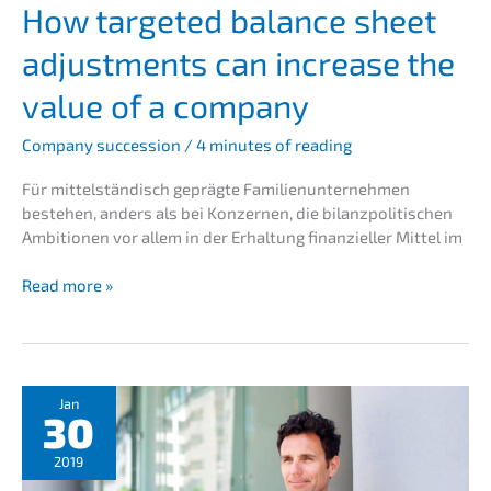
How targe­ted balan­ce sheet
adjus­t­ments can increase the
value of a company
Compa­ny succes­si­on
/
4 minutes of reading
Für mittel­stän­disch gepräg­te Famili­en­un­ter­neh­men
bestehen, anders als bei Konzer­nen, die bilanz­po­li­ti­schen
Ambitio­nen vor allem in der Erhal­tung finan­zi­el­ler Mittel im
How
Read more »
targe­
ted
balan­
ce
sheet
Jan
30
adjus­
t­
2019
ments