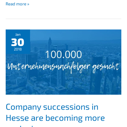
What
Read more »
could
be
the
ideal
soluti­
Jan
30
on
for
2018
a
business
succes­
si­
on!
Compa­ny succes­si­ons in
Hesse are becoming more