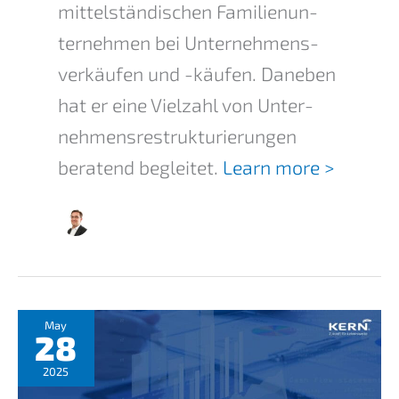
mittel­stän­di­schen Famili­en­un­
ter­neh­men bei Unter­neh­mens­
ver­käu­fen und -käufen. Daneben
hat er eine Vielzahl von Unter­
neh­mens­re­struk­tu­rie­run­gen
beratend beglei­tet.
Learn more >
May
28
2025