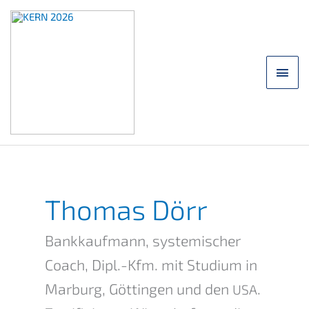
Skip
to
content
main
men
Thomas Dörr
Bankkauf­mann, syste­mi­scher
Coach, Dipl.-Kfm. mit Studi­um in
Marburg, Göttin­gen und den
.
USA