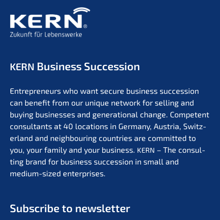
Business Succession
KERN
Entre­pre­neurs who want secure business succes­si­on
can benefit from our unique network for selling and
buying businesses and genera­tio­nal change. Compe­tent
consul­tants at 40 locati­ons in Germa­ny, Austria, Switz­
er­land and neigh­bou­ring count­ries are commit­ted to
you, your family and your business.
– The consul­
KERN
ting brand for business succes­si­on in small and
medium-sized enterprises.
Subscri­be to newsletter