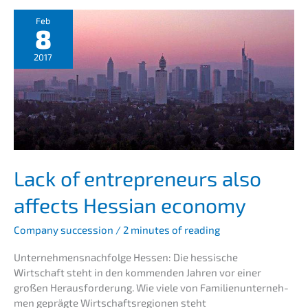
ve­
ments
Feb
8
in
business
2017
valua­
ti­
on
incom­
ple­
te
Lack of entre­pre­neurs also
affects Hessi­an economy
Compa­ny succes­si­on
/
2 minutes of reading
Unternehmens­nachfolge Hessen: Die hessi­sche
Wirtschaft steht in den kommen­den Jahren vor einer
großen Heraus­for­de­rung. Wie viele von Famili­en­un­ter­neh­
men gepräg­te Wirtschafts­re­gio­nen steht