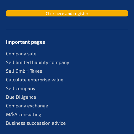
Click here and register
Important pages
Compa­ny sale
Sell limit­ed liabi­li­ty company
Sell GmbH Taxes
Calcu­la­te enter­pri­se value
Sell compa­ny
Due Diligence
Compa­ny exchange
M
&
A consul­ting
Business succes­si­on advice