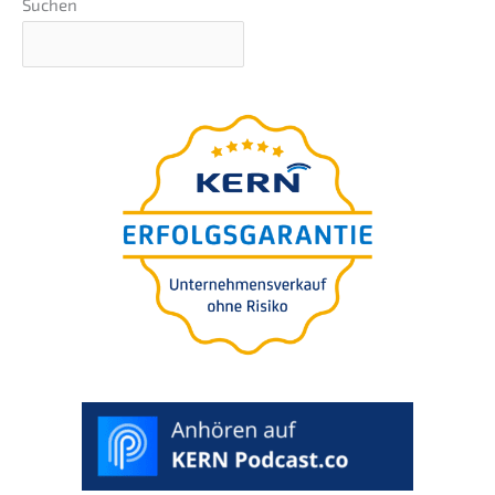
Suchen
succes­
sor?