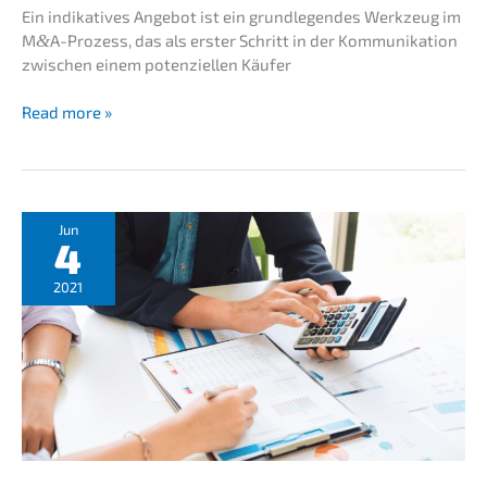
Ein indika­ti­ves Angebot ist ein grund­le­gen­des Werkzeug im
M
&
A-Prozess, das als erster Schritt in der Kommu­ni­ka­ti­on
zwischen einem poten­zi­el­len Käufer
Indica­
Read more »
ti­
ve
offer:
non-
binding-
Jun
4
offer
(
)
NBO
2021
simply
explai­
ned