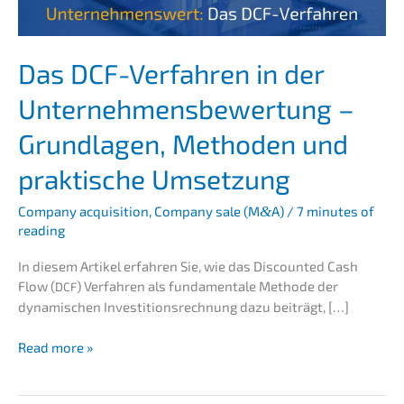
Das DCF-Verfah­ren in der
Unter­neh­mens­be­wer­tung –
Grund­la­gen, Metho­den und
prakti­sche Umsetzung
Compa­ny acqui­si­ti­on
,
Compa­ny sale (M
&
A)
/
7 minutes of
reading
In diesem Artikel erfah­ren Sie, wie das Discoun­ted Cash
Flow (
) Verfah­ren als funda­men­ta­le Metho­de der
DCF
dynami­schen Inves­ti­ti­ons­rech­nung dazu beiträgt, […]
Das
Read more »
DCF-
Verfah­