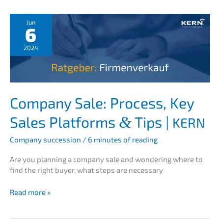
ren
in
der
Jun
6
Unter­
neh­
2024
mens­
be­
wer­
tung
–
Compa­ny Sale: Process, Key
Grund­
Sales Platforms
Tips |
&
KERN
la­
gen,
Compa­ny succes­si­on
/
6 minutes of reading
Metho­
den
Are you planning a compa­ny sale and wonde­ring where to
und
find the right buyer, what steps are necessary
prakti­
sche
Compa­
Read more »
Umset­
ny
zung
Sale: