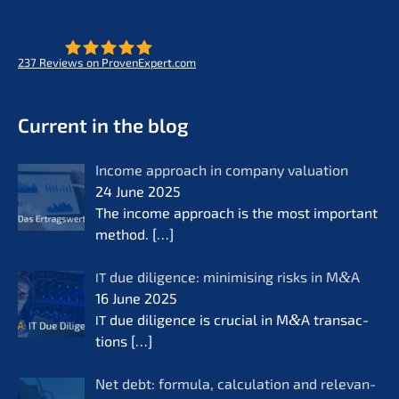
237
Reviews on ProvenExpert.com
- Future for lifeworks
KERN
Current in the blog
Income approach in compa­ny valua­ti­on
24 June 2025
The income approach is the most important
method.
[…]
due diligence: minimi­sing risks in M
&
A
IT
16 June 2025
due diligence is crucial in M
&
A transac­
IT
tions
[…]
Net debt: formu­la, calcu­la­ti­on and relevan­