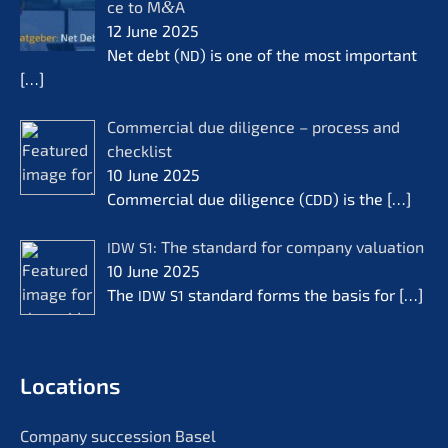
ce to M
&
A
12 June 2025
Net debt (
) is one of the most important
ND
[…]
Commer­cial due diligence – process and
check­list
10 June 2025
Commer­cial due diligence (
) is the
[…]
CDD
: The standard for compa­ny valua­ti­on
IDW
S1
10 June 2025
The
standard forms the basis for
[…]
IDW
S1
Locati­ons
Compa­ny succes­si­on Basel