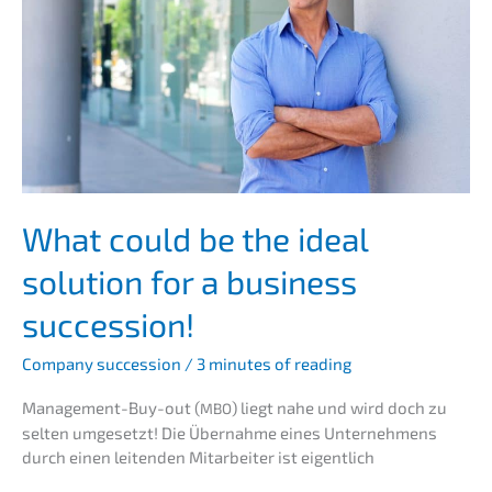
can
increase
the
value
of
a
compa­
ny
What could be the ideal
soluti­on for a business
succession!
Compa­ny succes­si­on
/
3 minutes of reading
Manage­ment-Buy-out (
) liegt nahe und wird doch zu
MBO
selten umgesetzt! Die Übernah­me eines Unter­neh­mens
durch einen leiten­den Mitar­bei­ter ist eigentlich