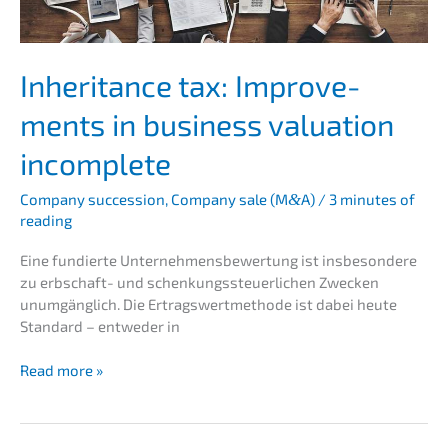
Inheri­tance tax: Impro­ve­
ments in business valua­ti­on
incomplete
Compa­ny succes­si­on
,
Compa­ny sale (M
&
A)
/
3 minutes of
reading
Eine fundier­te Unter­neh­mens­be­wer­tung ist insbe­son­de­re
zu erbschaft- und schen­kungs­steu­er­li­chen Zwecken
unumgäng­lich. Die Ertrags­wert­me­tho­de ist dabei heute
Standard – entwe­der in
Inheri­
Read more »
tance
tax:
Impro­