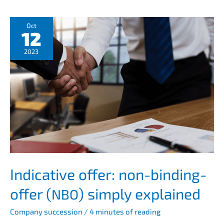
Process,
Key
Sales
Oct
12
Platforms
&
2023
Tips
|
KERN
Indica­ti­ve offer: non-binding-
offer (
) simply explained
NBO
Compa­ny succes­si­on
/
4 minutes of reading