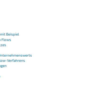
 mit Beispiel
sh Flows
tzes
es Unternehmenswerts
Flow-Verfahrens
ngen
n