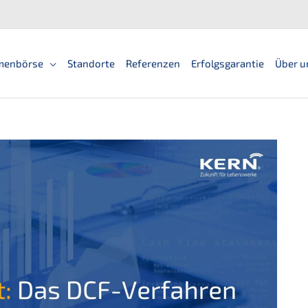
men­bör­se
Standorte
Referen­zen
Erfolgs­ga­ran­tie
Über u