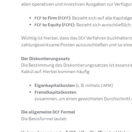
allen opera­ti­ven und inves­ti­ven Ausga­ben zur Verfü­g
to Firm (
)
: Bezieht sich auf alle Kapitalge
FCF
FCFF
to Equity (
)
: Bezieht sich ausschließ­lich
FCF
FCFE
Wichtig ist hierbei, dass das
Verfah­ren buchhal­te­ri
DCF
zahlungs­wirk­sa­me Posten auszu­schlie­ßen und so eine rea
Der Diskon­tie­rungs­satz
Die Bestim­mung des Diskon­tie­rungs­sat­zes ist essen­zi­
Kalkül auf. Hierbei kommen häufig
Eigen­ka­pi­tal­kos­ten
(z. B. mittels
)
CAPM
Fremd­ka­pi­tal­kos­ten
zusam­men, um einen gewich­te­ten Durch­schnitt
Die allge­mei­ne
Formel
DCF
Die Basis­for­mel lautet: