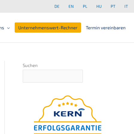
DE
EN
PL
HU
PT
IT
ns
Unter­neh­mens­wert-Rechner
Termin verein­ba­ren
Suchen