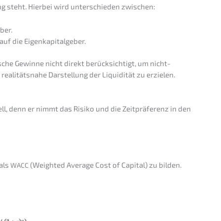
ung steht. Hierbei wird unter­schie­den zwischen:
ber.
 auf die Eigenkapitalgeber.
­sche Gewin­ne nicht direkt berück­sich­tigt, um nicht-
li­täts­na­he Darstel­lung der Liqui­di­tät zu erzielen.
ell, denn er nimmt das Risiko und die Zeitprä­fe­renz in den
 als
(Weigh­ted Avera­ge Cost of Capital) zu bilden.
WACC