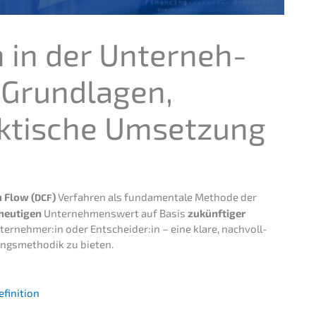
 in der Unter­neh­
Grund­la­gen,
kti­sche Umsetzung
 Flow (
)
Verfah­ren als funda­men­ta­le Metho­de der
DCF
heuti­gen
Unter­neh­mens­wert auf Basis
zukünf­ti­ger
Unternehmer:in oder Entscheider:in – eine klare, nachvoll­
ngs­me­tho­dik zu bieten.
efinition