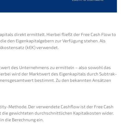
i­tals direkt ermit­telt. Hierbei fließt der Free Cash Flow to
 die den Eigen­ka­pi­tal­ge­bern zur Verfü­gung stehen. Als
tal­kos­ten­satz (kEK) verwendet.
­wert des Unter­neh­mens zu ermit­teln – also sowohl das
 Hierbei wird der Markt­wert des Eigen­ka­pi­tals durch Subtrak­
h­mens­ge­samt­wert bestimmt. Zu den bekann­ten Ansät­zen
tity-Metho­de. Der verwen­de­te Cashflow ist der Free Cash
 die gewich­te­ten durch­schnitt­li­chen Kapital­kos­ten wider.
in die Berech­nung ein.