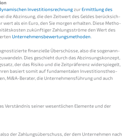
tion
dynami­schen Inves­ti­ti­ons­rech­nung
zur
Ermitt­lung des
bei die Abzin­sung, die den Zeitwert des Geldes berück­sich­
ehr wert als ein Euro, den Sie morgen erhal­ten. Diese Metho­
u­ni­täts­kos­ten zukünf­ti­ger Zahlungs­strö­me den Wert des
er­ten
Unter­neh­mens­be­wer­tungs­me­tho­den
.
nos­ti­zier­te finan­zi­el­le Überschüs­se, also die sogenann­
mzuwan­deln. Dies geschieht durch das Abzin­sungs­kon­zept,
­satz, der das Risiko und die Zeitprä­fe­renz wider­spie­gelt,
­ren basiert somit auf funda­men­ta­len Inves­ti­ti­ons­theo­
ten, M
&
A-Berater, die Unter­neh­mens­füh­rung und auch
as Verständ­nis seiner wesent­li­chen Elemen­te und der
, also der Zahlungs­über­schuss, der dem Unter­neh­men nach