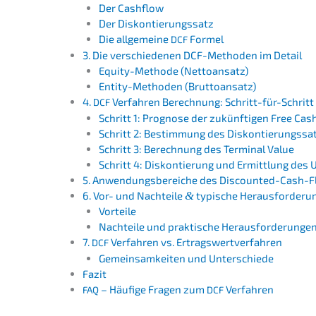
Der Cashflow
Der Diskon­tie­rungs­satz
Die allge­mei­ne
Formel
DCF
3. Die verschie­de­nen DCF-Metho­den im Detail
Equity-Metho­de (Netto­an­satz)
Entity-Metho­den (Brutto­an­satz)
4.
Verfah­ren Berech­nung: Schritt-für-Schritt
DCF
Schritt 1: Progno­se der zukünf­ti­gen Free Ca
Schritt 2: Bestim­mung des Diskontierungssa
Schritt 3: Berech­nung des Termi­nal Value
Schritt 4: Diskon­tie­rung und Ermitt­lung d
5. Anwen­dungs­be­rei­che des Discounted-Cash-
6. Vor- und Nachtei­le
&
typische Herausforderu
Vortei­le
Nachtei­le und prakti­sche Herausforderunge
7.
Verfah­ren vs. Ertragswertverfahren
DCF
Gemein­sam­kei­ten und Unterschiede
Fazit
– Häufi­ge Fragen zum
Verfahren
FAQ
DCF