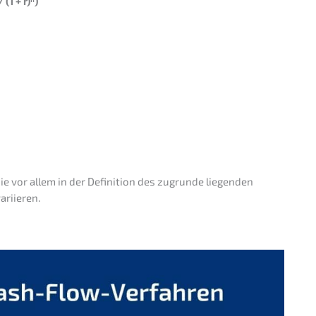
(1 + r)ⁿ)
ie vor allem in der Defini­ti­on des zugrun­de liegen­den
ariieren.