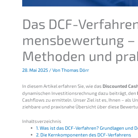
Das DCF-Verfah­ren
mens­be­wer­tung – 
Metho­den und pra
28. Mai 2025
/ Von
Thomas Dörr
In diesem Artikel erfah­ren Sie, wie das
Discoun­ted Cash
dynami­schen Inves­ti­ti­ons­rech­nung dazu beiträgt, den
Cashflows zu ermit­teln. Unser Ziel ist es, Ihnen – als 
zieh­ba­re und praxis­na­he Übersicht über diese Bewer­tu
Inhalts­ver­zeich­nis
1. Was ist das DCF-Verfah­ren? Grund­la­gen und D
2. Die Kernkom­po­nen­ten des DCF-Verfahrens