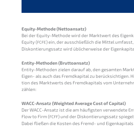
Equity-Metho­de (Netto­an­satz)
Bei der Equity-Metho­de wird der Markt­wert des Eigen­ka­p
Equity (
) ein, der ausschließ­lich die Mittel umfasst,
FCFE
Diskon­tie­rungs­satz wird üblicher­wei­se der Eigen­ka­pi­
Entity-Metho­den (Brutto­an­satz)
Entity-Metho­den zielen darauf ab, den gesam­ten Markt
Eigen- als auch das Fremd­ka­pi­tal zu berück­sich­ti­gen.
ti­on des Markt­werts des Fremd­ka­pi­tals vom Unter­ne
zählen:
WACC-Ansatz (Weigh­ted Avera­ge Cost of Capital)
Der WACC-Ansatz ist die am häufigs­ten verwen­de­te En
Flow to Firm (
) und der Diskon­tie­rungs­satz spiegelt
FCFF
Dabei fließen die Kosten des Fremd- und Eigen­ka­pi­tals 