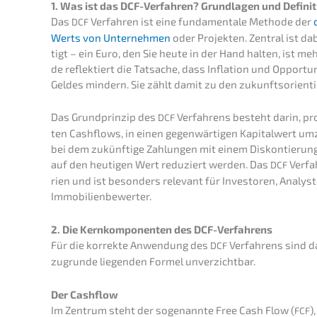
1. Was ist das DCF-Verfah­ren? Grund­la­gen und Defini
Das
Verfah­ren ist eine funda­men­ta­le Metho­de der
DCF
Werts von Unter­neh­men
oder Projek­ten. Zentral ist da
tigt – ein Euro, den Sie heute in der Hand halten, ist m
de reflek­tiert die Tatsa­che, dass Infla­ti­on und Oppor­t
Geldes mindern. Sie zählt damit zu den zukunfts­ori­en­ti
Das Grund­prin­zip des
Verfah­rens besteht darin, prog
DCF
ten Cashflows, in einen gegen­wär­ti­gen Kapital­wert u
bei dem zukünf­ti­ge Zahlun­gen mit einem Diskon­tie­rungs
auf den heuti­gen Wert reduziert werden. Das
Verfah
DCF
rien und ist beson­ders relevant für Inves­to­ren, Analys­
Immobilienbewerter.
2. Die Kernkom­po­nen­ten des DCF-Verfahrens
Für die korrek­te Anwen­dung des
Verfah­rens sind d
DCF
zugrun­de liegen­den Formel unverzichtbar.
Der Cashflow
Im Zentrum steht der sogenann­te Free Cash Flow (
)
FCF