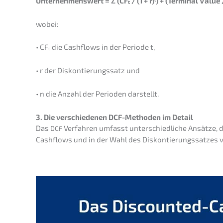
Unter­neh­mens­wert = Σ (CFₜ / (1 + r)ᵗ) + (Termi­nal Value / 
wobei:
• CFₜ die Cashflows in der Periode t,
• r der Diskon­tie­rungs­satz und
• n die Anzahl der Perioden darstellt.
3. Die verschie­de­nen DCF-Metho­den im Detail
Das
Verfah­ren umfasst unter­schied­li­che Ansät­ze, d
DCF
Cashflows und in der Wahl des Diskon­tie­rungs­sat­zes v