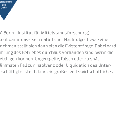
fM Bonn - Insti­tut für Mittelstandsforschung)
eht darin, dass kein natür­li­cher Nachfol­ger bzw. keine
r­neh­men stellt sich dann also die Existenz­fra­ge. Dabei wird
füh­rung des Betrie­bes durch­aus vorhan­den sind, wenn die
tei­li­gen können. Ungere­gel­te, falsch oder zu spät
mms­ten Fall zur Insol­venz oder Liqui­da­ti­on des Unter­
chäf­tig­ter stellt dann ein großes volks­wirt­schaft­li­ches
äsen­tiert von Nils Koerber
&
f (M
A) ohne Risiko und