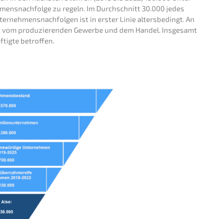
hmens­nachfolge zu regeln. Im Durch­schnitt 30.000 jedes
r­neh­mens­nach­fol­gen ist in erster Linie alters­be­dingt. An
olgt vom produ­zie­ren­den Gewer­be und dem Handel. Insge­samt
­tig­te betroffen.