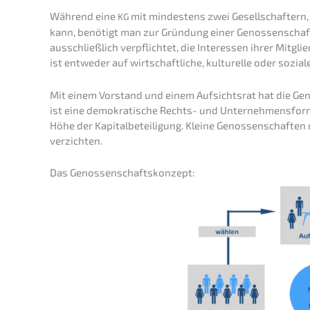
Während eine
mit mindes­tens zwei Gesell­schaf­tern
KG
kann, benötigt man zur Gründung einer Genos­sen­schaft 
ausschließ­lich verpflich­tet, die Inter­es­sen ihrer Mitgli
ist entwe­der auf wirtschaft­li­che, kultu­rel­le oder sozia­
Mit einem Vorstand und einem Aufsichts­rat hat die Genos
ist eine demokra­ti­sche Rechts- und Unter­neh­mens­for
Höhe der Kapital­be­tei­li­gung. Kleine Genos­sen­schaf­te
verzichten.
Das Genos­sen­schafts­kon­zept: