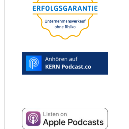
Unternehmens-
verkauf (M&A) ohne
Risiko und
Wertverlust
WUNSCHTERMIN
AUSWÄHLEN >