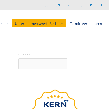
DE
EN
PL
HU
PT
IT
ns
Unter­neh­mens­wert-Rechner
Termin verein­ba­ren
Suchen
Grundlagen-
Webinar
präsentiert von Nils
Koerber