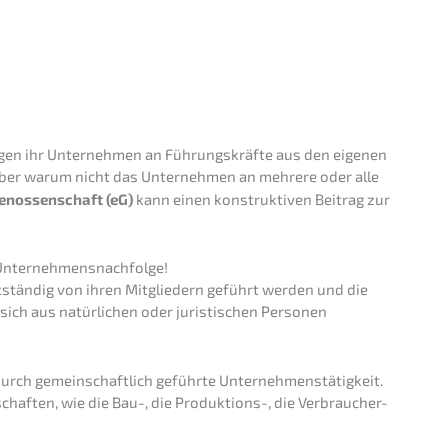
verlust
>
IN
AUSWÄHLEN
a­gen ihr Unter­neh­men an Führungs­kräf­te aus den eigenen
Aber warum nicht das Unter­neh­men an mehre­re oder alle
Genos­sen­schaft (eG)
kann einen konstruk­ti­ven Beitrag zur
ie Unternehmensnachfolge!
st­stän­dig von ihren Mitglie­dern geführt werden und die
n sich aus natür­li­chen oder juris­ti­schen Perso­nen
urch gemein­schaft­lich geführ­te Unter­neh­mens­tä­tig­keit.
chaf­ten, wie die Bau-, die Produk­ti­ons-, die Verbrau­cher-