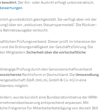
en bewährt
. Der Ein- oder Austritt erfolgt unbüro­kra­tisch,
be­wer­tun­gen
.
­lich grund­sätz­lich gleich­ge­stellt. Sie verfügt aber mit der
ung) über ein „exklu­si­ves Steuer­spar­mo­dell“. Die Rückver­
ls Betriebs­aus­ga­be verbucht.
ft­li­chen Prüfungs­ver­band. Dieser prüft im Inter­es­se der
­se und die Ordnungs­mä­ßig­keit der Geschäfts­füh­rung. Die
 den Mitglie­dern
Sicher­heit über die wirtschaft­li­che
nabhän­gi­ge Prüfung durch den Genos­sen­schafts­ver­band
enz­si­chers­te
Rechts­form in Deutsch­land. Die
Umwand­lung
en­ge­sell­schaft (GbR,
,
, GmbH
&
Co.
) in eine
OHG
KG
KG
oblem­los möglich.
fördern, wurde kürzlich eine Bundes­rats­in­itia­ti­ve der NRW-
ter­neh­mens­be­steue­rung entspre­chend anpas­sen. Mit
i­che Freigren­ze für Mitar­bei­ter­be­tei­li­gung von derzeit 360