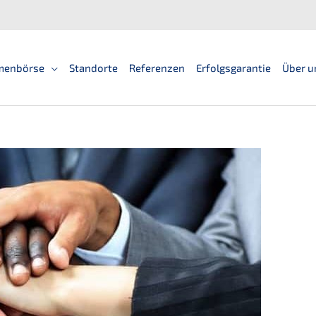
men­bör­se
Standorte
Referen­zen
Erfolgs­ga­ran­tie
Über u