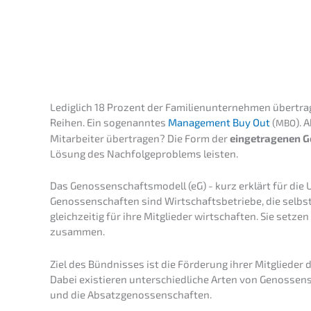
Wert
WUNSCHTERM
Ledig­lich 18 Prozent der Famili­en­un­ter­neh­men übertr
Reihen. Ein sogenann­tes
Manage­ment Buy Out
(
). 
MBO
Mitar­bei­ter übertra­gen? Die Form der
einge­tra­ge­nen 
Lösung des Nachfol­ge­pro­blems leisten.
Das Genos­sen­schafts­mo­dell (eG) - kurz erklärt für d
Genos­sen­schaf­ten sind Wirtschafts­be­trie­be, die selb
gleich­zei­tig für ihre Mitglie­der wirtschaf­ten. Sie setze
zusammen.
Ziel des Bündnis­ses ist die Förde­rung ihrer Mitglie­der d
Dabei existie­ren unter­schied­li­che Arten von Genos­sen­s
und die Absatzgenossenschaften.