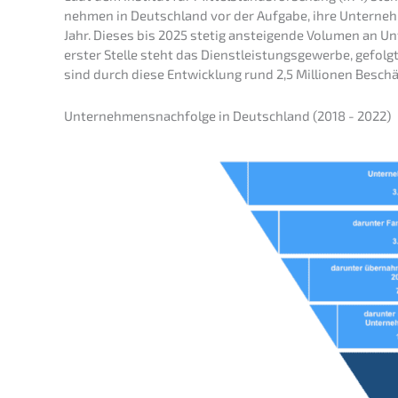
neh­men in Deutsch­land vor der Aufga­be, ihre Unterne
Jahr. Dieses bis 2025 stetig anstei­gen­de Volumen an Unte
erster Stelle steht das Dienst­leis­tungs­ge­wer­be, gef
sind durch diese Entwick­lung rund 2,5 Millio­nen Beschäf
Unternehmens­nachfolge in Deutsch­land (2018 - 2022)