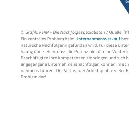
© Grafik:
– Die Nachfolge­spezialisten
/ Quelle: (I
KERN
Ein zentra­les Problem beim
Unter­nehmens­verkauf
best
natür­li­che Nachfol­ge­rin gefun­den wird. Für diese Unte
häufig überse­hen, dass die Poten­zia­le für eine Weiter­
Beschäf­tig­ten ihre Kompe­ten­zen einbrin­gen und sich be
angegan­ge­ne Unter­neh­mens­nach­fol­gen können im schli
neh­mens führen. Der Verlust der Arbeits­plät­ze vieler Bes
Problem dar!
Grund­la­gen-Webinar
pr
Unter­neh­mens-verkau