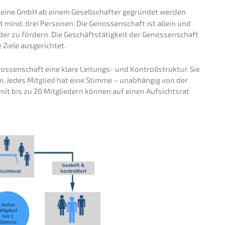
, eine GmbH ab einem Gesell­schaf­ter gegrün­det werden
mind. drei Perso­nen. Die Genos­sen­schaft ist allein und
e­der zu fördern. Die Geschäfts­tä­tig­keit der Genos­sen­schaft
le Ziele ausgerichtet.
­sen­schaft eine klare Leitungs- und Kontroll­struk­tur. Sie
m. Jedes Mitglied hat eine Stimme – unabhän­gig von der
n mit bis zu 20 Mitglie­dern können auf einen Aufsichts­rat