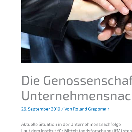
Die Genos­sen­schaf
Unternehmensnac
26. September 2019
/ Von
Roland Greppmair
Aktuel­le Situa­ti­on in der Unternehmensnachfolge
Laut dem Insti­tut für Mittel­stands­for­schung (IfM) st