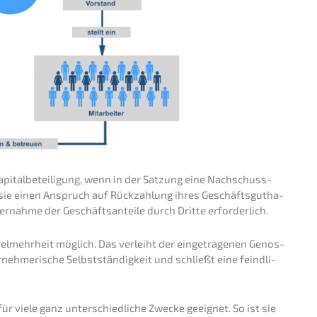
apital­be­tei­li­gung, wenn in der Satzung eine Nachschuss­
sie einen Anspruch auf Rückzah­lung ihres Geschäfts­gut­ha­
rnah­me der Geschäfts­an­tei­le durch Dritte erforderlich.
r­tel­mehr­heit möglich. Das verleiht der einge­tra­ge­nen Genos­
­neh­me­ri­sche Selbst­stän­dig­keit und schließt eine feind­li­
ür viele ganz unter­schied­li­che Zwecke geeig­net. So ist sie