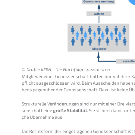
© Grafik:
– Die Nachfolge­spezialisten
KERN
Mitglie­der einer Genos­sen­schaft haften nur mit ihrer K
pflicht ausge­schlos­sen wird. Beim Ausschei­den haben 
bens gegen­über der Genos­sen­schaft. Dazu ist keine Übe
Struk­tu­rel­le Verän­de­run­gen sind nur mit einer Dreivie
sen­schaft eine
große Stabi­li­tät
. Sie sichert damit unter
che Übernah­me aus.
Die Rechts­form der einge­tra­ge­nen Genos­sen­schaft ist f