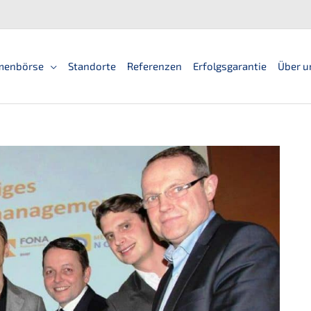
men­bör­se
Standorte
Referen­zen
Erfolgs­ga­ran­tie
Über u