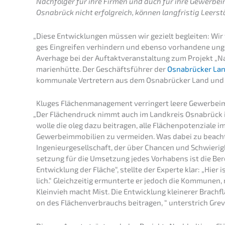
Nachfol­ger für ihre Firmen und auch für ihre Gewer­be­im­
Osnabrück nicht erfolg­reich, können langfris­tig Leers
„
Diese Entwick­lun­gen müssen wir gezielt beglei­ten: Wir w
ges Eingrei­fen verhin­dern und ebenso vorhan­de­ne ungen
Averha­ge bei der Auftakt­ver­an­stal­tung zum Projekt „N
ma­ri­en­hüt­te. Der Geschäfts­füh­rer der
Osnabrü­cker Land
kommu­na­le Vertre­tern aus dem Osnabrü­cker Land und
Kluges Flächen­ma­nage­ment verrin­gert leere Gewerbe
„
Der Flächen­druck nimmt auch im Landkreis Osnabrück im
wolle die oleg dazu beitra­gen, alle Flächen­po­ten­zia­l
Gewer­be­im­mo­bi­li­en zu vermei­den. Was dabei zu beach­
Ingenieur­ge­sell­schaft, der über Chancen und Schwie­rig­ke
set­zung für die Umset­zung jedes Vorha­bens ist die Berei
Entwick­lung der Fläche“, stell­te der Exper­te klar: „Hier 
lich.“ Gleich­zei­tig ermun­ter­te er jedoch die Kommu­ne
Klein­vieh macht Mist. Die Entwick­lung kleine­rer Brach­f
on des Flächen­ver­brauchs beitra­gen, “ unter­strich Grev