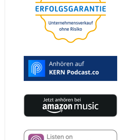
Die 7 teuersten
Fehler bei der
Unternehmens-
bewertung für
Käufer oder
Verkäufer
WUNSCHTERMIN
AUSWÄHLEN >