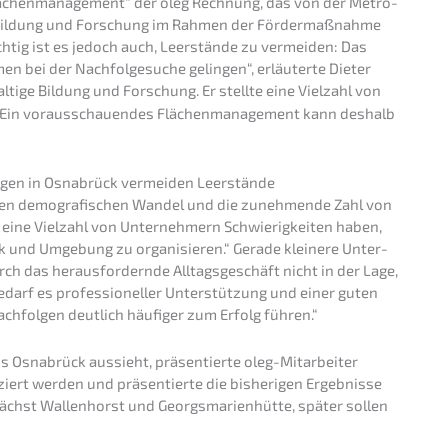
lächen­ma­nage­ment“ der oleg Rechnung, das von der Metro­
ür Bildung und Forschung im Rahmen der Förder­maß­nah­me
htig ist es jedoch auch, Leerstän­de zu vermei­den: Das
n bei der Nachfol­ge­su­che gelin­gen“, erläu­ter­te Dieter
l­ti­ge Bildung und Forschung. Er stell­te eine Vielzahl von
: „Ein voraus­schau­en­des Flächen­ma­nage­ment kann deshalb
ol­gen in Osnabrück vermei­den Leerstände
 den demogra­fi­schen Wandel und die zuneh­men­de Zahl von
eine Vielzahl von Unter­neh­mern Schwie­rig­kei­ten haben,
 und Umgebung zu organi­sie­ren.“ Gerade kleine­re Unter­
 das heraus­for­dern­de Alltags­ge­schäft nicht in der Lage,
darf es profes­sio­nel­ler Unter­stüt­zung und einer guten
 Nachfol­gen deutlich häufi­ger zum Erfolg führen.“
 Osnabrück aussieht, präsen­tier­te oleg-Mitar­bei­ter
­ziert werden und präsen­tier­te die bishe­ri­gen Ergeb­nis­se
chst Wallen­horst und Georgs­ma­ri­en­hüt­te, später sollen