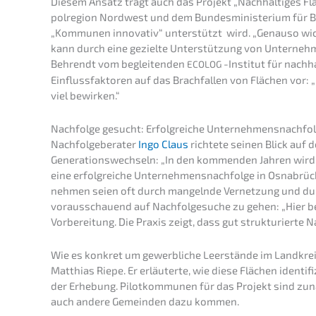
Diesem Ansatz trägt auch das Projekt „Nachhal­ti­ges F
pol­re­gi­on Nordwest und dem Bundes­mi­nis­te­ri­um f
„Kommu­nen innova­tiv“ unter­stützt wird. „Genau­so wic
kann durch eine geziel­te Unter­stüt­zung von Unter­neh­me
Behrendt vom beglei­ten­den
-Insti­tut für nachha
ECOLOG
Einfluss­fak­to­ren auf das Brach­fal­len von Flächen vor
viel bewirken.“
Nachfol­ge gesucht: Erfolg­rei­che Unter­neh­mens­nach­f
Nachfol­ge­be­ra­ter
Ingo Claus
richte­te seinen Blick auf
Genera­ti­ons­wech­seln: „In den kommen­den Jahren wird 
eine erfolg­rei­che Unternehmens­nachfolge in Osnabrück
neh­men seien oft durch mangeln­de Vernet­zung und durch
voraus­schau­end auf Nachfol­ge­su­che zu gehen: „Hier be
Vorbe­rei­tung. Die Praxis zeigt, dass gut struk­tu­rier­te
Wie es konkret um gewerb­li­che Leerstän­de im Landkreis
Matthi­as Riepe. Er erläu­ter­te, wie diese Flächen identi­fi
der Erhebung. Pilot­kom­mu­nen für das Projekt sind zunä
auch andere Gemein­den dazu kommen.