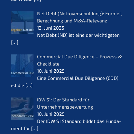
Net Debt (Netto­ver­schul­dung): Formel,
Berech­nung und M
&
A-Relevanz
12. Juni 2025
Net Debt (ND) ist eine der wichtigs­ten
[…]
Commer­cial Due Diligence – Prozess
&
Checkliste
10. Juni 2025
Eine Commer­cial Due Diligence (CDD)
ist die
[…]
: Der Standard für
IDW
S1
Unternehmensbewertung
10. Juni 2025
Der IDW S1 Standard bildet das Funda­
ment für
[…]