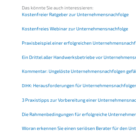
Das könnte Sie auch interessieren:
Kosten­frei­er Ratge­ber zur Unternehmensnachfolge
Kosten­frei­es Webinar zur Unternehmensnachfolge
Praxis­bei­spiel einer erfolg­rei­chen Unternehmens­nac
Ein Drittel aller Handwerks­be­trie­be vor Unternehmens
Kommen­tar: Ungelös­te Unter­neh­mens­nach­fol­gen ge
: Heraus­for­de­run­gen für Unter­neh­mens­nach­fol­
DIHK
3 Praxis­tipps zur Vorbe­rei­tung einer Unternehmensna
Die Rahmen­be­din­gun­gen für erfolg­rei­che Unter­neh­men
Woran erken­nen Sie einen seriö­sen Berater für den 