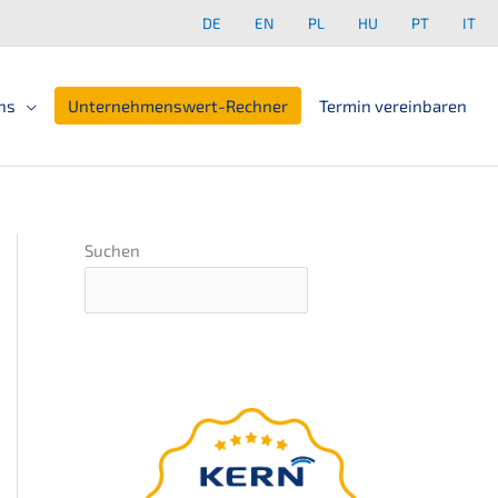
DE
EN
PL
HU
PT
IT
ns
Unter­neh­mens­wert-Rechner
Termin verein­ba­ren
Suchen
GRATIS Webinar
–
präsentiert von Ingo
Claus