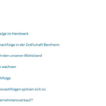
hfolge im Handwerk
­nachfolge in der Grafschaft Bentheim
fähr­den unseren Wohlstand
gen wachsen
chfolge
s­nach­fol­gen spitzen sich zu
Unternehmensverkauf?