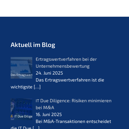
Aktuell im Blog
Ertrags­wert­ver­fah­ren bei der
Unternehmensbewertung
24. Juni 2025
Das Ertrags­wert­ver­fah­ren ist die
wichtigs­te
[…]
Due Diligence: Risiken minimie­ren
IT
bei M
&
A
16. Juni 2025
Bei M&A-Transaktionen entschei­det
die IT Due
[…]