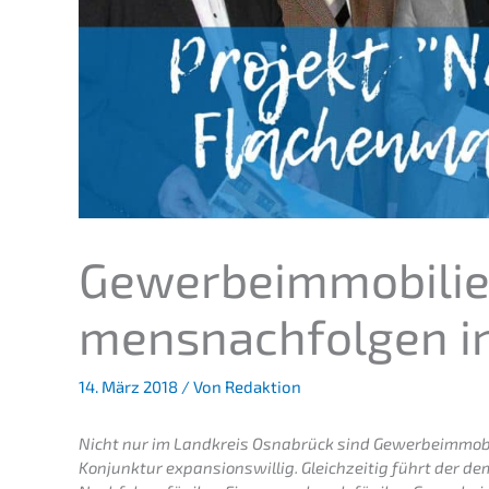
Gewer­be­im­mo­bi­li
mens­nach­fol­gen 
14. März 2018
/ Von
Redaktion
Nicht nur im Landkreis Osnabrück sind Gewer­be­im­mo­bi
Konjunk­tur expan­si­ons­wil­lig. Gleich­zei­tig führt der