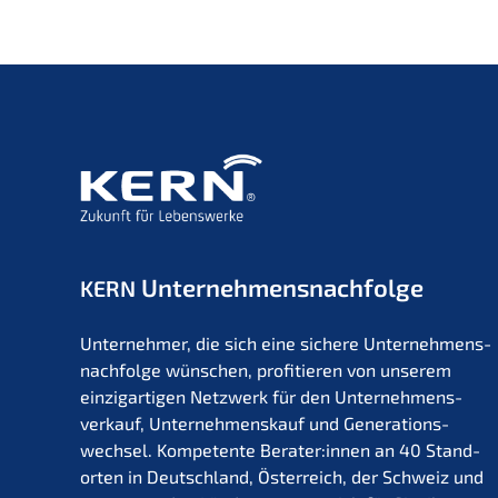
Unternehmens­nachfolge
KERN
Unter­neh­mer, die sich eine siche­re Unternehmens­
nachfolge wünschen, profi­tie­ren von unserem
einzig­ar­ti­gen Netzwerk für den Unter­nehmens­
verkauf, Unter­nehmens­kauf und Generations­
wechsel. Kompe­ten­te Berater:innen an 40 Stand­
or­ten in Deutsch­land, Öster­reich, der Schweiz und