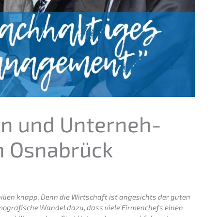
­en und Unter­neh­
in Osnabrück
­li­en knapp. Denn die Wirtschaft ist angesichts der guten
 demogra­fi­sche Wandel dazu, dass viele Firmen­chefs einen