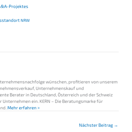
M
&
A-Projektes
ts­stand­ort
NRW
Unternehmensnachfolge wünschen, profitieren von unserem
ernehmensverkauf, Unternehmenskauf und
nte Berater in Deutschland, Österreich und der Schweiz
 Ihr Unternehmen ein. KERN – Die Beratungsmarke für
and.
Mehr erfahren >
Nächster Beitrag
→