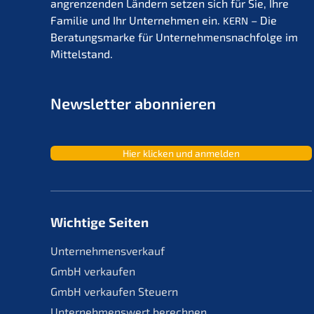
angren­zen­den Ländern setzen sich für Sie, Ihre
Familie und Ihr Unter­neh­men ein.
– Die
KERN
Beratungs­mar­ke für Unternehmens­nachfolge im
Mittelstand.
Newslet­ter abonnieren
Hier klicken und anmelden
Wichtige Seiten
Unternehmensverkauf
GmbH verkaufen
GmbH verkaufen Steuern
Unternehmenswert berechnen