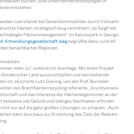
mo­bi­li­en suchen. Sind Unter­neh­mens­nach­fol­gen in
tän­de entstehen.
ollen Leerstän­de bei Gewer­be­im­mo­bi­li­en durch frühzei­ti­
utz­te Flächen strate­gisch klug vermit­teln“, so Siegfried
achhal­ti­ges Flächen­ma­nage­ment“ im Kasino­park in Georgs­
-Entwick­lungs­ge­sell­schaft oleg
begrüß­te dazu rund 40
 den benach­bar­ten Regionen.
immobilien
mer mehr zu“, unter­strich Averha­ge. Mit ihrem Projekt
e im Osnabrü­cker Land auszu­schöp­fen und leerste­hen­de
ten ist, skizzier­te Lutz Greving, von der Prof. Burmei­er
i­ten des Brach­flä­chen­re­cy­cling referier­te. „Grund­vor­aus­
t­schaft und das Inter­es­se der Flächen­ei­gen­tü­mer an der
ist teilwei­se viel Geduld und steti­ges Nachha­ken erfor­der­
n, nicht nur auf die ganz großen Lösun­gen zu schau­en: „Auch
lä­chen kann durch­aus zur Errei­chung des Ziels der Reduk­ti­
ing.