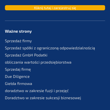
Kliknij tutaj i zarejes­truj się
Ważne strony
Sprze­daż firmy
Sprze­daż spółki z ogranic­zoną odpowiedzialnością
Sprze­daż GmbH Podatki
oblic­za­nia wartości przedsiębiorstwa
Sprze­daj firmę
Due Diligence
Giełda firmo­wa
doradzt­wo w zakre­sie fuzji i przejęć
Doradzt­wo w zakre­sie sukces­ji biznesowej