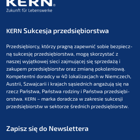
Sukces­ja przedsiębiorstwa
KERN
Przedsię­bi­or­cy, którzy pragną zapew­nić sobie bezpiecz­
ną sukces­ję przedsię­bi­orst­wa, mogą skorzystać z
naszej wyjąt­ko­wej sieci zajmu­jącej się sprze­dażą i
zakupem przedsię­bi­orstw oraz zmianą pokolenio­wą.
Kompe­tent­ni dorad­cy w 40 lokali­zac­jach w Niemc­zech,
Austrii, Szwaj­ca­rii i krajach sąsied­nich angażu­ją się na
rzecz Państ­wa, Państ­wa rodzi­ny i Państ­wa przedsię­bi­
orst­wa.
– marka dorad­c­za w zakre­sie sukces­ji
KERN
przedsię­bi­orstw w sektor­ze średnich przedsiębiorstw.
Zapisz się do Newslettera