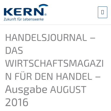
Przej­
dź
Me
do
treści
głó
–
HANDELSJOURNAL
DAS
WIRTSCHAFTSMAGAZI
–
N
FÜR
DEN
HANDEL
Ausga­be
AUGUST
2016