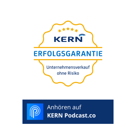
Strona
przewod­nik
uniwer­sal­ny
na sukces­ję
Państ­wa firmy
25 eksper­tów publi­ku­je na 200 stronach skonden­