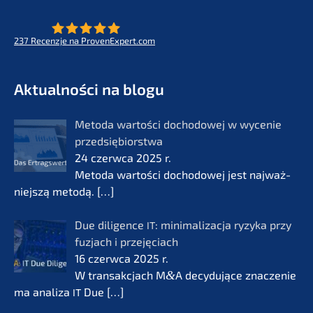
237
Recenz­je na ProvenExpert.com
- Future for lifeworks
KERN
Aktual­ności na blogu
Metoda wartości docho­do­wej w wycenie
przedsię­bi­orst­wa
24 czerw­ca 2025 r.
Metoda wartości docho­do­wej jest najważ­
nie­js­zą metodą.
[…]
Due diligence
: minima­li­zac­ja ryzyka przy
IT
fuzjach i przejęciach
16 czerw­ca 2025 r.
W transak­c­jach M
&
A decydu­jące znacze­nie
ma anali­za
Due
[…]
IT