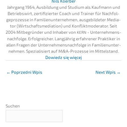
Nils Koerber
Jahrgang 1964, Ausbil­dung und Studi­um als Kaufmann und
Betriebs­wirt, zerti­fi­zier­ter Coach und Trainer für Nachfol­
ge­pro­zes­se in Famili­en­un­ter­neh­men, ausge­bil­de­ter Media­
tor (Wirtschafts­me­dia­ti­on) und Konflikt­mo­de­ra­tor. Seit
2004 Mitbe­grün­der und Inhaber von
- Unternehmens­
KERN
nachfolge. Erfolg­rei­cher. Langjäh­rig erfah­re­ner Prakti­ker in
allen Fragen der Unternehmens­nachfolge in Famili­en­un­ter­
neh­men. Spezia­li­siert auf M
&
A-Prozesse im Mittel­stand.
Dowiedz się więcej
←
Poprzedni Wpis
Next Wpis
→
Suchen