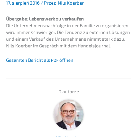
17. sierpień 2016
/ Przez
Nils Koerber
Überga­be: Lebens­werk zu verkaufen
Die Unternehmens­nachfolge in der Familie zu organi­sie­ren
wird immer schwie­ri­ger. Die Tendenz zu exter­nen Lösun­gen
und einem Verkauf des Unter­neh­mens nimmt stark dazu.
Nils Koerber im Gespräch mit dem Handelsjournal.
Gesam­ten Bericht als
öffnen
PDF
O autor­ze