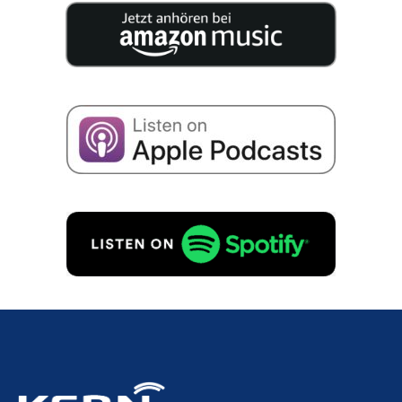
so­waną wiedzę na temat sukces­ji w Twojej firmie.
Wyrażam zgodę na przecho­wy­wa­nie moich
danych w celu otrzy­my­wa­nia infor­mac­ji o
następst­wie firmy zgodnie z
Polity­ką prywat­ności
.
ZAMÓW BEZPŁATNIE!