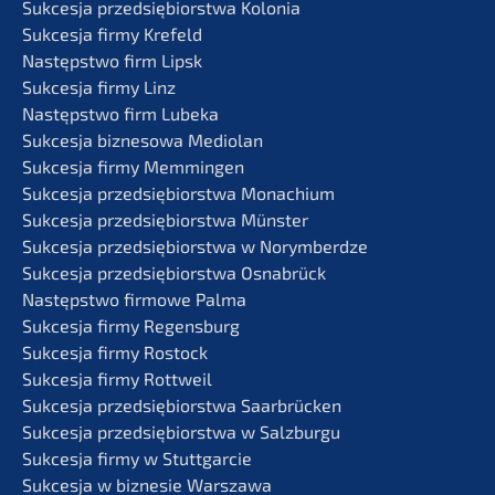
Sukces­ja przedsię­bi­orst­wa Kolonia
Sukces­ja firmy Krefeld
Następst­wo firm Lipsk
Sukces­ja firmy Linz
Następst­wo firm Lubeka
Sukces­ja bizne­so­wa Mediolan
Sukces­ja firmy Memmingen
Sukces­ja przedsię­bi­orst­wa Monachium
Sukces­ja przedsię­bi­orst­wa Münster
Sukces­ja przedsię­bi­orst­wa w Norymberdze
Sukces­ja przedsię­bi­orst­wa Osnabrück
Następst­wo firmo­we Palma
Sukces­ja firmy Regensburg
Sukces­ja firmy Rostock
Sukces­ja firmy Rottweil
Sukces­ja przedsię­bi­orst­wa Saarbrücken
Sukces­ja przedsię­bi­orst­wa w Salzburgu
Sukces­ja firmy w Stuttgarcie
Sukces­ja w bizne­sie Warszawa