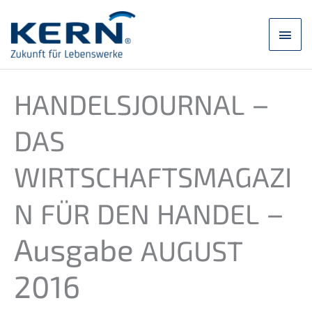
Skip
to
main
content
men
–
HANDELSJOURNAL
DAS
WIRTSCHAFTSMAGAZI
–
N
FÜR
DEN
HANDEL
Ausga­be
AUGUST
2016