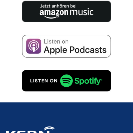
I consent to the storage of my data for the purpo­
se of recei­ving emails about business succes­si­on
in accordance with
Priva­cy policy
to.
REQUEST FREE OF CHARGE!