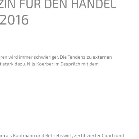
ZIN
FÜR
DEN
HANDEL
2016
ren wird immer schwie­ri­ger. Die Tendenz zu exter­nen
 stark dazu. Nils Koerber im Gespräch mit dem
m als Kaufmann und Betriebs­wirt, zerti­fi­zier­ter Coach und