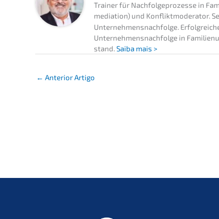
Trainer für Nachfol­ge­pro­zes­se in Fam
me­dia­ti­on) und Konflikt­mo­de­ra­tor
Unternehmens­nachfolge. Erfolg­rei­cher.
Unternehmens­nachfolge in Famili­en­un­
stand.
Saiba mais >
←
Anterior Artigo