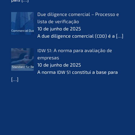
Due diligence comer­cial – Proces­so e
lista de verifi­ca­ção
10 de junho de 2025
A due diligence comer­cial (
) é a
[…]
CDD
: A norma para avalia­ção de
IDW
S1
empre­sas
10 de junho de 2025
A norma
consti­tui a base para
IDW
S1
[…]