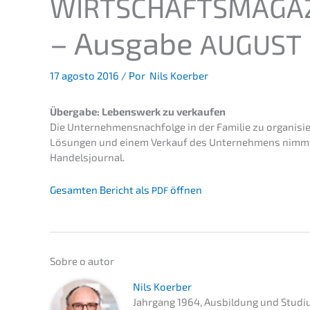
WIRTSCHAFTSMAGA
– Ausga­be
AUGUST
17 agosto 2016
/ Por
Nils Koerber
Überga­be: Lebens­werk zu verkaufen
Die Unternehmens­nachfolge in der Familie zu organi­sie­
Lösun­gen und einem Verkauf des Unter­neh­mens nimmt
Handelsjournal.
Gesam­ten Bericht als
öffnen
PDF
Sobre o autor
Nils Koerber
Jahrgang 1964, Ausbil­dung und Studi­u