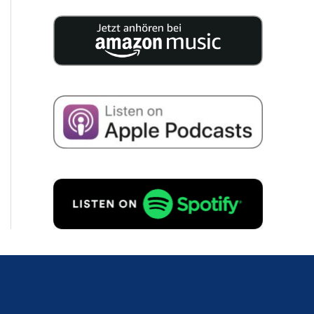
25 especia­lis­tas publi­cam 200
páginas reple­tas de conhe­ci­men­to
para a suces­são da sua empresa.
Concordo com o armaze­na­men­
to dos meus dados para receber
e-mails sobre suces­são empre­
sa­ri­al, de acordo com
Políti­ca de
priva­ci­da­de
para.
PEDIDO GRATUITO!