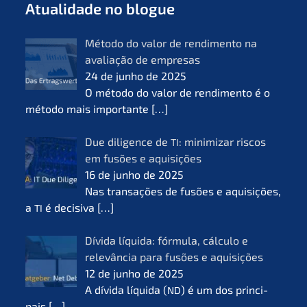
Atual­i­da­de no blogue
Método do valor de rendi­men­to na
avalia­ção de empre­sas
24 de junho de 2025
O método do valor de rendi­men­to é o
método mais importan­te
[…]
Due diligence de
: minimi­zar riscos
TI
em fusões e aquisi­ções
16 de junho de 2025
Nas transa­ções de fusões e aquisi­ções,
a
é decisi­va
[…]
TI
Dívida líqui­da: fórmu­la, cálcu­lo e
relevân­cia para fusões e aquisi­ções
12 de junho de 2025
A dívida líqui­da (
) é um dos princi­
ND
pais
[…]