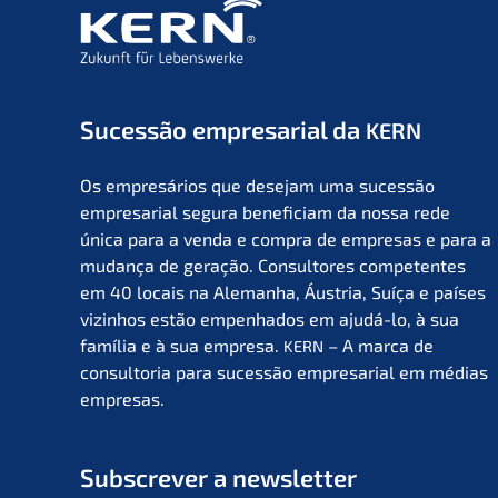
Suces­são empre­sa­ri­al da
KERN
Os empresá­ri­os que desejam uma suces­são
empre­sa­ri­al segura benefi­ci­am da nossa rede
única para a venda e compra de empre­sas e para a
mudan­ça de geração. Consul­to­res compe­ten­tes
em 40 locais na Aleman­ha, Áustria, Suíça e países
vizin­hos estão empen­ha­dos em ajudá-lo, à sua
família e à sua empre­sa.
– A marca de
KERN
consult­oria para suces­são empre­sa­ri­al em médias
empresas.
Subscrever a newsletter