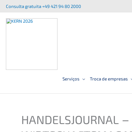
Saltar
Consul­ta gratui­ta +49 421 94 80 2000
para
o
conteúdo
Serviços
Troca de empresas
HANDELSJOURNAL