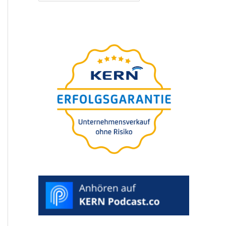
O
guia defini­tivo
para a suces­são da
sua empresa