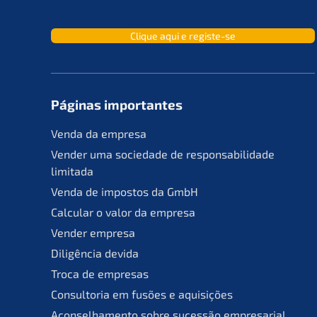
Clique aqui e registe-se
Páginas importan­tes
Venda da empresa
Vender uma socie­da­de de responsa­bil­ida­de
limitada
Venda de impos­tos da GmbH
Calcu­lar o valor da empresa
Vender empre­sa
Diligên­cia devida
Troca de empresas
Consult­oria em fusões e aquisições
Aconsel­ha­men­to sobre suces­são empresarial