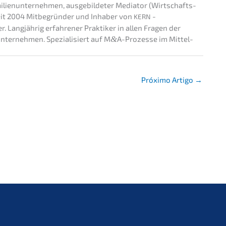
ili­en­un­ter­neh­men, ausge­bil­de­ter Media­tor (Wirtschafts­
. Seit 2004 Mitbe­grün­der und Inhaber von
-
KERN
 Langjäh­rig erfah­re­ner Prakti­ker in allen Fragen der
ter­neh­men. Spezia­li­siert auf M
&
A-Prozesse im Mittel­
Próxi­mo Artigo
→