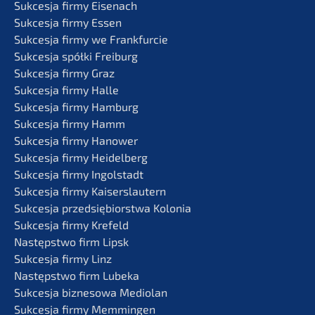
Sukces­ja firmy Eisenach
Sukces­ja firmy Essen
Sukces­ja firmy we Frankfurcie
Sukces­ja spółki Freiburg
Sukces­ja firmy Graz
Sukces­ja firmy Halle
Sukces­ja firmy Hamburg
Sukces­ja firmy Hamm
Sukces­ja firmy Hanower
Sukces­ja firmy Heidelberg
Sukces­ja firmy Ingolstadt
Sukces­ja firmy Kaiserslautern
Sukces­ja przedsię­bi­orst­wa Kolonia
Sukces­ja firmy Krefeld
Następst­wo firm Lipsk
Sukces­ja firmy Linz
Następst­wo firm Lubeka
Sukces­ja bizne­so­wa Mediolan
Sukces­ja firmy Memmingen