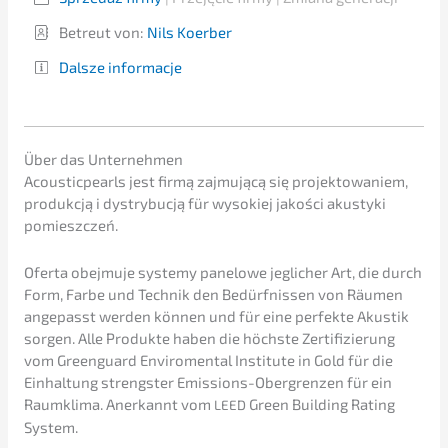
Betreut von: ​
Nils Koerber
Dalsze infor­mac­je
Über das Unternehmen
Acoustic­pearls
jest firmą zajmu­jącą się projek­to­wa­niem,
produk­c­ją i dystry­buc­ją
für
wysokiej jakości akusty­ki
pomie­szc­zeń.
Oferta obejmu­je syste­my panelo­we
jegli­cher Art, die durch
Form, Farbe und Technik den Bedürf­nis­sen von Räumen
angepasst werden können und für eine perfek­te Akustik
sorgen. Alle Produk­te haben die höchs­te Zerti­fi­zie­rung
vom
Green­guard
Enviro­m­en­tal
Insti­tu­te in Gold für die
Einhal­tung strengs­ter Emissi­ons-Obergren­zen für ein
Raumkli­ma. Anerkannt vom
Green Building Rating
LEED
System.