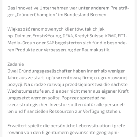
Das innova­ti­ve Unter­neh­men war unter anderem Preis­trä­
ger „
Gründer­Cham­pi­on
“ im Bundes­land Bremen.
Więks­zość renomo­wanych klien­tów, takich jak
np.
Daimler,
Ernst
&
Young
,
,
Kredyt
Suisse,
, RT1-
DEKA
KPMG
Media-Group oder
begeis­ter­ten sich für die beson­de­
SAP
ren Produk­te zur Verbes­se­rung der Raumakus­tik.
Zadanie
Dwaj
Gründungs­ge­sell­schaf­ter haben inner­halb weniger
Jahre aus
ze
start-up’u w rentowną firmę o ugrun­to­wa­nej
pozyc­ji.
Na drodze rozwo­ju przedsię­bi­orst­wa
die nächs­te
Wachs­tums­stu­fe an, die aber nicht mehr aus eigener Kraft
umgesetzt werden sollte
. P
oprzez sprze­daż na
rzecz
strate­gi­schen Inves­tor sollten dafür alle perso­nel­
len und finan­zi­el­len Ressour­cen zur Verfü­gung stehen.
Erwei­tert spiel­te die persön­li­che Lebens­si­tua­ti­on
i
prefe­
ro­wa­na
von den Eigen­tü­mern
gewünsch­te geogra­phi­