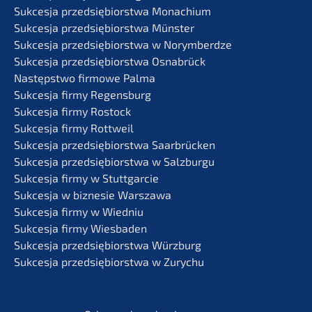
Sukces­ja przedsię­bi­orst­wa Monachium
Sukces­ja przedsię­bi­orst­wa Münster
Sukces­ja przedsię­bi­orst­wa w Norymberdze
Sukces­ja przedsię­bi­orst­wa Osnabrück
Następst­wo firmo­we Palma
Sukces­ja firmy Regensburg
Sukces­ja firmy Rostock
Sukces­ja firmy Rottweil
Sukces­ja przedsię­bi­orst­wa Saarbrücken
Sukces­ja przedsię­bi­orst­wa w Salzburgu
Sukces­ja firmy w Stuttgarcie
Sukces­ja w bizne­sie Warszawa
Sukces­ja firmy w Wiedniu
Sukces­ja firmy Wiesbaden
Sukces­ja przedsię­bi­orst­wa Würzburg
Sukces­ja przedsię­bi­orst­wa w Zurychu