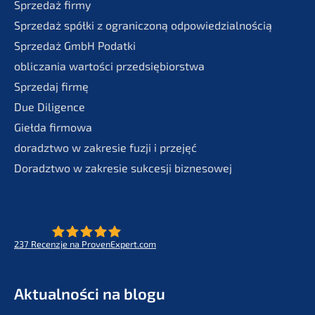
Sprze­daż firmy
Sprze­daż spółki z ogranic­zoną odpowiedzialnością
Sprze­daż GmbH Podatki
oblic­za­nia wartości przedsiębiorstwa
Sprze­daj firmę
Due Diligence
Giełda firmo­wa
doradzt­wo w zakre­sie fuzji i przejęć
Doradzt­wo w zakre­sie sukces­ji biznesowej
237
Recenz­je na ProvenExpert.com
- Future for lifeworks
KERN
Aktual­ności na blogu