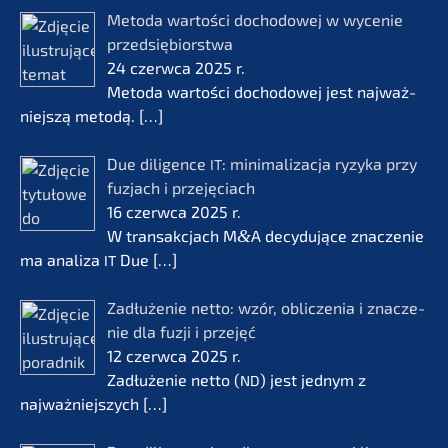
Metoda wartości docho­do­wej w wycenie
przedsię­bi­orst­wa
24 czerw­ca 2025 r.
Metoda wartości docho­do­wej jest najważ­
nie­js­zą metodą.
[…]
Due diligence
: minima­li­zac­ja ryzyka przy
IT
fuzjach i przejęciach
16 czerw­ca 2025 r.
W transak­c­jach M
&
A decydu­jące znacze­nie
ma anali­za
Due
[…]
IT
Zadłuże­nie netto: wzór, oblic­ze­nia i znacze­
nie dla fuzji i przejęć
12 czerw­ca 2025 r.
Zadłuże­nie netto (
) jest jednym z
ND
najważ­nie­js­zych
[…]