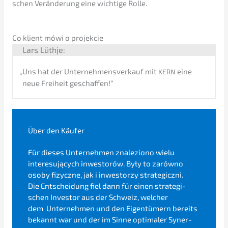
schen Verän­de­rung eine wichti­ge Rolle.
Co klient mówi o projekcie
​Lars Lüthje:
„
Uns hat der Unter­nehmens­verkauf mit
eine
KERN
neue Freiheit geschaf­fen!“
Über den Käufer
Für dieses Unter­neh­men
znale­zio­no wielu
intere­su­ją­cych inwest­orów. Były to zarów­no
osoby fizycz­ne, jak i inwest­or­zy strate­gicz­ni.
Die Entschei­dung fiel dann für einen strate­gi­
schen Inves­tor aus der Schweiz, welcher
dem
Unter­neh­men und den Eigen­tü­mern bereits
bekannt war und der im Sinne optima­ler Syner­