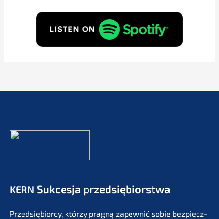
Sukces­ja przedsiębiorstwa
KERN
Przedsię­bi­or­cy, którzy pragną zapew­nić sobie bezpiecz­