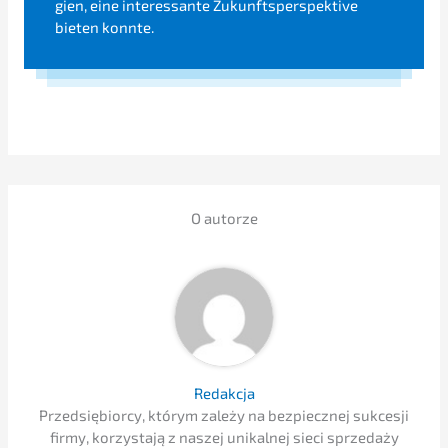
gien, eine inter­es­san­te Zukunfts­per­spek­ti­ve
bieten konnte.
O autor­ze
Redak­c­ja
Przedsię­bi­or­cy, którym zależy na bezpiecz­nej sukces­ji
firmy, korzysta­ją z naszej unikal­nej sieci sprze­daży