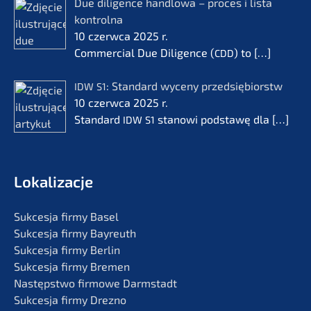
Due diligence handlo­wa – proces i lista
kontrol­na
10 czerw­ca 2025 r.
Commer­cial Due Diligence (
) to
[…]
CDD
: Standard wyceny przedsię­bi­orstw
IDW
S1
10 czerw­ca 2025 r.
Standard
stanowi podsta­wę dla
[…]
IDW
S1
Lokali­zac­je
Sukces­ja firmy Basel
Sukces­ja firmy Bayreuth
Sukces­ja firmy Berlin
Sukces­ja firmy Bremen
Następst­wo firmo­we Darmstadt
Sukces­ja firmy Drezno