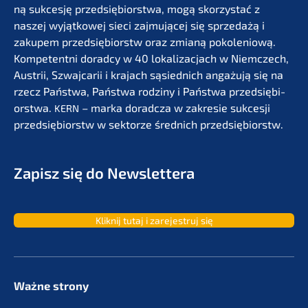
ną sukces­ję przedsię­bi­orst­wa, mogą skorzystać z
naszej wyjąt­ko­wej sieci zajmu­jącej się sprze­dażą i
zakupem przedsię­bi­orstw oraz zmianą pokolenio­wą.
Kompe­tent­ni dorad­cy w 40 lokali­zac­jach w Niemc­zech,
Austrii, Szwaj­ca­rii i krajach sąsied­nich angażu­ją się na
rzecz Państ­wa, Państ­wa rodzi­ny i Państ­wa przedsię­bi­
orst­wa.
– marka dorad­c­za w zakre­sie sukces­ji
KERN
przedsię­bi­orstw w sektor­ze średnich przedsiębiorstw.
Zapisz się do Newslettera
Kliknij tutaj i zarejes­truj się
Ważne strony