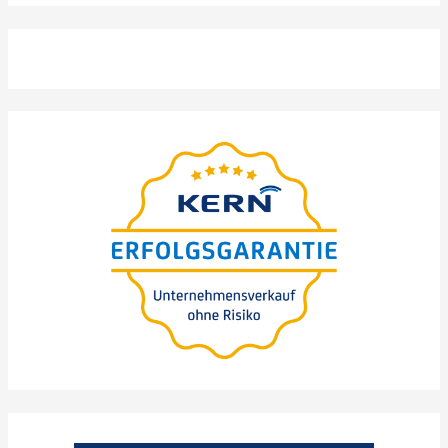
Webina­ri­um
präsen­tiert von Nils
Koerber
Sprze­daż firmy (M
A) bez
&
ryzyka i utraty wartości
>
WUNSCHTERMIN
AUSWÄHLEN