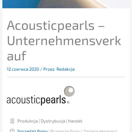
Acoustic­pearls –
Unternehmensverk
auf
12 czerw­ca 2020
/ Przez
Redakcja
Produk­c­ja | Dystry­buc­ja | Handel
Sprze­daż firmy
| Przejęcie firmy | Zmiana generacji