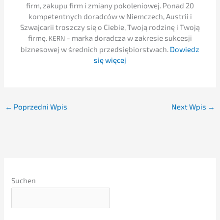
firm, zakupu firm i zmiany pokolenio­wej. Ponad 20
kompe­tent­nych dorad­ców w Niemc­zech, Austrii i
Szwaj­ca­rii troszc­zy się o Ciebie, Twoją rodzinę i Twoją
firmę.
- marka dorad­c­za w zakre­sie sukces­ji
KERN
bizne­so­wej w średnich przedsię­bi­orst­wach.
Dowiedz
się więcej
←
Poprzedni Wpis
Next Wpis
→
Suchen