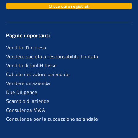
Clicca qui e registrati
Pagine importan­ti
Vendita d’impre­sa
Vende­re socie­tà a responsa­bi­li­tà limitata
Vendita di GmbH tasse
Calco­lo del valore aziendale
Vende­re un’azienda
Due Diligence
Scambio di aziende
Consu­len­za M
&
A
Consu­len­za per la succes­sio­ne aziendale