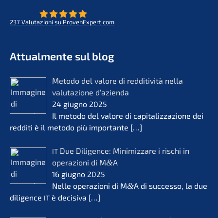
237
Valuta­zio­ni su ProvenExpert.com
- Futuro per opere di vita
KERN
Attual­men­te sul blog
Metodo del valore di reddi­ti­vi­tà nella
valuta­zio­ne d’azi­en­da
24 giugno 2025
Il metodo del valore di capita­liz­za­zio­ne dei
reddi­ti è il metodo più importan­te
[…]
Due Diligence: Minimiz­za­re i rischi in
IT
opera­zio­ni di M
&
A
16 giugno 2025
Nelle opera­zio­ni di M
&
A di succes­so, la due
diligence
è decisi­va
[…]
IT