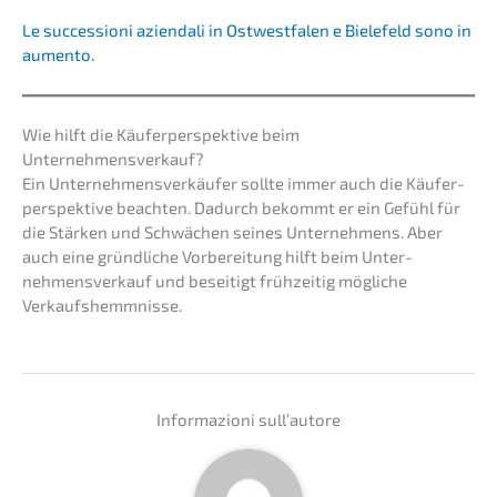
Le succes­sio­ni aziend­a­li in Ostwest­fa­len e Biele­feld sono in
aumento.
Wie hilft die Käufer­per­spek­ti­ve beim
Unternehmensverkauf?
Ein Unter­neh­mens­ver­käu­fer sollte immer auch die Käufer­
per­spek­ti­ve beach­ten. Dadurch bekommt er ein Gefühl für
die Stärken und Schwä­chen seines Unter­neh­mens. Aber
auch eine gründ­li­che Vorbe­rei­tung hilft beim Unter­
nehmens­verkauf und besei­tigt frühzei­tig mögli­che
Verkaufshemmnisse.
Infor­ma­zio­ni sull’autore