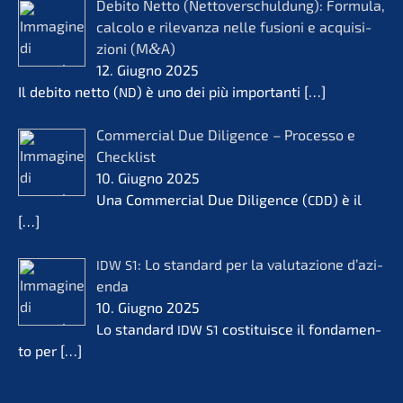
Debito Netto (Netto­ver­schul­dung): Formu­la,
calco­lo e rilevanza nelle fusio­ni e acqui­si­
zio­ni (M
&
A)
12. Giugno 2025
Il debito netto (
) è uno dei più importan­ti
[…]
ND
Commer­cial Due Diligence – Proces­so e
Check­list
10. Giugno 2025
Una Commer­cial Due Diligence (
) è il
CDD
[…]
: Lo standard per la valuta­zio­ne d’azi­
IDW
S1
en­da
10. Giugno 2025
Lo standard
costi­tuis­ce il fonda­men­
IDW
S1
to per
[…]