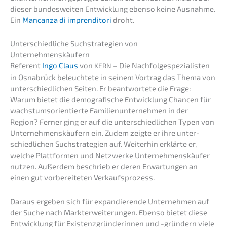
dieser bundes­wei­ten Entwick­lung ebenso keine Ausnah­me.
Ein
Mancan­za di impren­di­to­ri
droht.
Unter­schied­li­che Suchstra­te­gien von
Unternehmenskäufern
Referent
Ingo Claus
von
– Die Nachfolge­spezialisten
KERN
in Osnabrück beleuch­te­te in seinem Vortrag das Thema von
unter­schied­li­chen Seiten. Er beant­wor­te­te die Frage:
Warum bietet die demogra­fi­sche Entwick­lung Chancen für
wachs­tums­ori­en­tier­te Famili­en­un­ter­neh­men in der
Region? Ferner ging er auf die unter­schied­li­chen Typen von
Unter­neh­mens­käu­fern ein. Zudem zeigte er ihre unter­
schied­li­chen Suchstra­te­gien auf. Weiter­hin erklär­te er,
welche Platt­for­men und Netzwer­ke Unter­neh­mens­käu­fer
nutzen. Außer­dem beschrieb er deren Erwar­tun­gen an
einen gut vorbe­rei­te­ten Verkaufsprozess.
Daraus ergeben sich für expan­die­ren­de Unter­neh­men auf
der Suche nach Markt­er­wei­te­run­gen. Ebenso bietet diese
Entwick­lung für Existenz­grün­de­rin­nen und -gründern viele