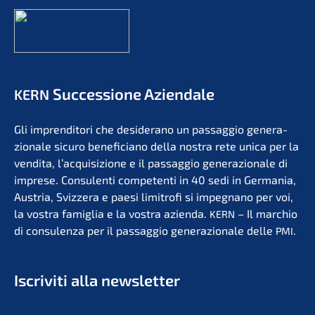
Succes­sio­ne Aziendale
KERN
Gli impren­di­to­ri che deside­r­ano un passag­gio genera­
zio­na­le sicuro benefi­ci­a­no della nostra rete unica per la
vendita, l’acqui­si­zio­ne e il passag­gio genera­zio­na­le di
impre­se. Consu­len­ti compe­ten­ti in 40 sedi in Germa­nia,
Austria, Svizzera e paesi limit­ro­fi si impegna­no per voi,
la vostra famiglia e la vostra azien­da.
– Il marchio
KERN
di consu­len­za per il passag­gio genera­zio­na­le delle
.
PMI
Iscri­vi­ti alla newsletter