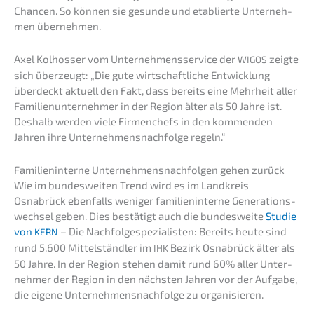
Chancen. So können sie gesun­de und etablier­te Unter­neh­
men übernehmen.
Axel Kolhos­ser vom Unter­neh­mens­ser­vice der
zeigte
WIGOS
sich überzeugt: „Die gute wirtschaft­li­che Entwick­lung
überdeckt aktuell den Fakt, dass bereits eine Mehrheit aller
Famili­en­un­ter­neh­mer in der Region älter als 50 Jahre ist.
Deshalb werden viele Firmen­chefs in den kommen­den
Jahren ihre Unternehmens­nachfolge regeln.“
Famili­en­in­ter­ne Unter­neh­mens­nach­fol­gen gehen zurück
Wie im bundes­wei­ten Trend wird es im Landkreis
Osnabrück ebenfalls weniger famili­en­in­ter­ne Generations­
wechsel geben. Dies bestä­tigt auch die bundes­wei­te
Studie
von
– Die Nachfolge­spezialisten: Bereits heute sind
KERN
rund 5.600 Mittel­ständ­ler im
Bezirk Osnabrück älter als
IHK
50 Jahre. In der Region stehen damit rund 60% aller Unter­
neh­mer der Region in den nächs­ten Jahren vor der Aufga­be,
die eigene Unternehmens­nachfolge zu organisieren.