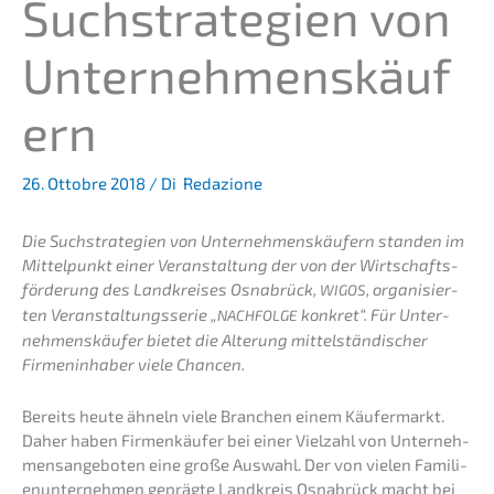
Suchstra­te­gien von
Unternehmenskäuf
ern
26. Ottobre 2018
/ Di
Redazione
Die Suchstra­te­gien von Unter­neh­mens­käu­fern standen im
Mittel­punkt einer Veran­stal­tung der von der Wirtschafts­
för­de­rung des Landkrei­ses Osnabrück,
, organi­sier­
WIGOS
ten Veran­stal­tungs­se­rie „
konkret“. Für Unter­
NACHFOLGE
neh­mens­käu­fer bietet die Alterung mittel­stän­di­scher
Firmen­in­ha­ber viele Chancen.
Bereits heute ähneln viele Branchen einem Käufer­markt.
Daher haben Firmen­käu­fer bei einer Vielzahl von Unter­neh­
mens­an­ge­bo­ten eine große Auswahl. Der von vielen Famili­
en­un­ter­neh­men gepräg­te Landkreis Osnabrück macht bei