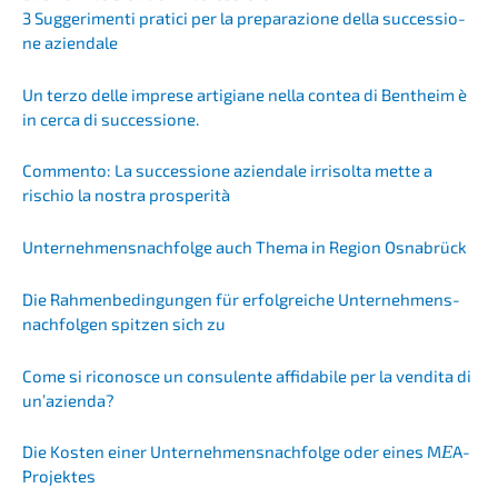
3 Sugge­ri­men­ti prati­ci per la prepa­ra­zio­ne della succes­sio­
ne aziendale
Un terzo delle impre­se artigia­ne nella contea di Bentheim è
in cerca di successione.
Commen­to: La succes­sio­ne aziend­a­le irrisol­ta mette a
rischio la nostra prosperità
Unternehmens­nachfolge auch Thema in Region Osnabrück
Die Rahmen­be­din­gun­gen für erfolg­rei­che Unter­neh­mens­
nach­fol­gen spitzen sich zu
Come si ricono­sce un consu­len­te affida­bile per la vendita di
un’azienda?
Die Kosten einer Unternehmens­nachfolge oder eines M
E
A-
Projek­tes