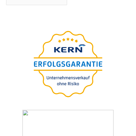
Webinar
–präsen­tiert von
GRATIS
Ingo Claus
Die 7 teuers­ten Fehler bei
der Unter­neh­mens-bewer­
tung für Käufer oder
Verkäufer
>
SELEZIONA
DATA
PREFERITA