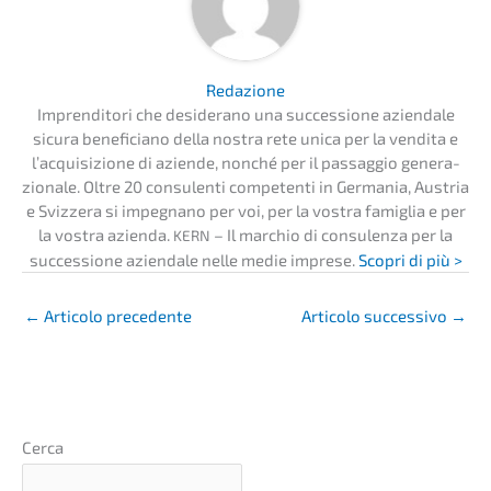
Redazio­ne
Impren­di­to­ri che deside­r­ano una succes­sio­ne aziend­a­le
sicura benefi­ci­a­no della nostra rete unica per la vendita e
l’acqui­si­zio­ne di azien­de, nonché per il passag­gio genera­
zio­na­le. Oltre 20 consu­len­ti compe­ten­ti in Germa­nia, Austria
e Svizzera si impegna­no per voi, per la vostra famiglia e per
la vostra azien­da.
– Il marchio di consu­len­za per la
KERN
succes­sio­ne aziend­a­le nelle medie impre­se.
Scopri di più >
←
Artico­lo precedente
Artico­lo succes­si­vo
→
Cerca