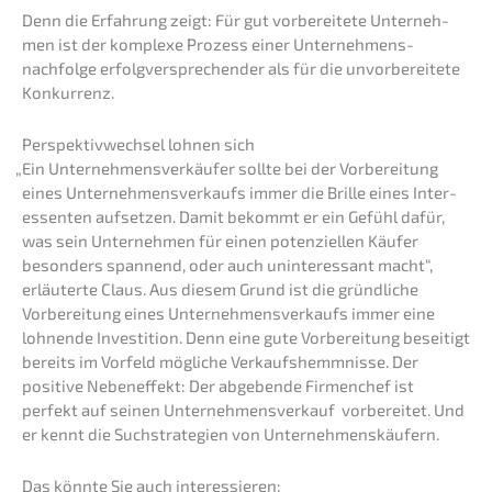
Denn die Erfah­rung zeigt: Für gut vorbe­rei­te­te Unter­neh­
men ist der komple­xe Prozess einer Unternehmens­
nachfolge erfolg­ver­spre­chen­der als für die unvor­be­rei­te­te
Konkurrenz.
Perspek­tiv­wech­sel lohnen sich
„
Ein Unter­neh­mens­ver­käu­fer sollte bei der Vorbe­rei­tung
eines Unter­neh­mens­ver­kaufs immer die Brille eines Inter­
es­sen­ten aufset­zen. Damit bekommt er ein Gefühl dafür,
was sein Unter­neh­men für einen poten­zi­el­len Käufer
beson­ders spannend, oder auch uninter­es­sant macht“,
erläu­ter­te Claus. Aus diesem Grund ist die gründ­li­che
Vorbe­rei­tung eines Unter­neh­mens­ver­kaufs immer eine
lohnen­de Inves­ti­ti­on. Denn eine gute Vorbe­rei­tung besei­tigt
bereits im Vorfeld mögli­che Verkaufs­hemm­nis­se. Der
positi­ve Neben­ef­fekt: Der abgeben­de Firmen­chef ist
perfekt auf seinen Unter­nehmens­verkauf vorbe­rei­tet. Und
er kennt die Suchstra­te­gien von Unternehmenskäufern.
Das könnte Sie auch interessieren: