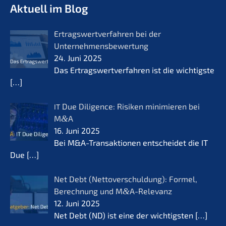
Aktuell im Blog
Ertrags­wert­ver­fah­ren bei der
Unternehmensbewertung
24. Juni 2025
Das Ertrags­wert­ver­fah­ren ist die wichtigs­te
[…]
Due Diligence: Risiken minimie­ren bei
IT
M
&
A
16. Juni 2025
Bei M&A-Transaktionen entschei­det die IT
Due
[…]
Net Debt (Netto­ver­schul­dung): Formel,
Berech­nung und M
&
A-Relevanz
12. Juni 2025
Net Debt (ND) ist eine der wichtigs­ten
[…]