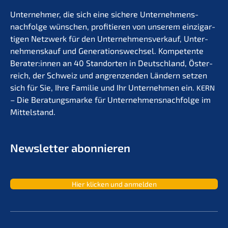
Unter­neh­mer, die sich eine siche­re Unternehmens­
nachfolge wünschen, profi­tie­ren von unserem einzig­ar­
ti­gen Netzwerk für den Unter­nehmens­verkauf, Unter­
nehmens­kauf und Generations­wechsel. Kompe­ten­te
Berater:innen an 40 Stand­or­ten in Deutsch­land, Öster­
reich, der Schweiz und angren­zen­den Ländern setzen
sich für Sie, Ihre Familie und Ihr Unter­neh­men ein.
KERN
– Die Beratungs­mar­ke für Unternehmens­nachfolge im
Mittelstand.
Newslet­ter abonnieren
Hier klicken und anmelden