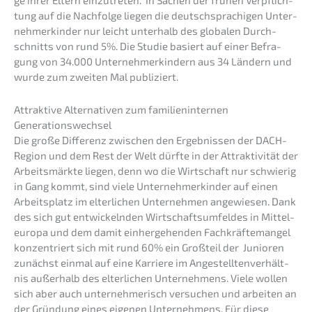
ge ihrer Eltern einzu­tre­ten. In Sachen der frühen Verpflich­
tung auf die Nachfol­ge liegen die deutsch­spra­chi­gen Unter­
neh­mer­kin­der nur leicht unter­halb des globa­len Durch­
schnitts von rund 5%. Die Studie basiert auf einer Befra­
gung von 34.000 Unter­neh­mer­kin­dern aus 34 Ländern und
wurde zum zweiten Mal publiziert.
Attrak­ti­ve Alter­na­ti­ven zum famili­en­in­ter­nen
Generationswechsel
Die große Diffe­renz zwischen den Ergeb­nis­sen der DACH-
Region und dem Rest der Welt dürfte in der Attrak­ti­vi­tät der
Arbeits­märk­te liegen, denn wo die Wirtschaft nur schwie­rig
in Gang kommt, sind viele Unter­neh­mer­kin­der auf einen
Arbeits­platz im elter­li­chen Unter­neh­men angewie­sen. Dank
des sich gut entwi­ckeln­den Wirtschafts­um­fel­des in Mittel­
eu­ro­pa und dem damit einher­ge­hen­den Fachkräf­te­man­gel
konzen­triert sich mit rund 60% ein Großteil der Junio­ren
zunächst einmal auf eine Karrie­re im Angestell­ten­ver­hält­
nis außer­halb des elter­li­chen Unter­neh­mens. Viele wollen
sich aber auch unter­neh­me­risch versu­chen und arbei­ten an
der Gründung eines eigenen Unter­neh­mens. Für diese