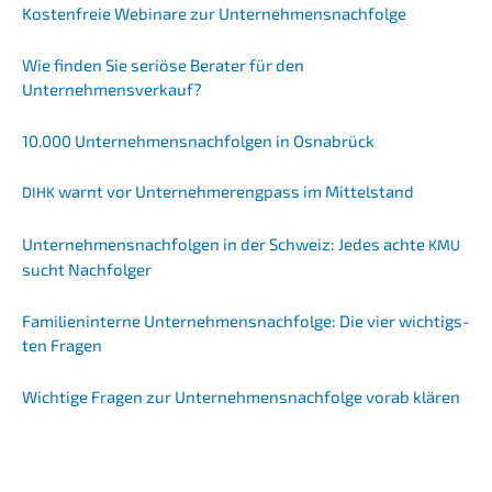
Kosten­freie Webina­re zur Unternehmensnachfolge
Wie finden Sie seriö­se Berater für den
Unternehmensverkauf?
10.000 Unter­neh­mens­nach­fol­gen in Osnabrück
warnt vor Unter­neh­mer­eng­pass im Mittelstand
DIHK
Unter­neh­mens­nach­fol­gen in der Schweiz: Jedes achte
KMU
sucht Nachfolger
Famili­en­in­ter­ne Unternehmens­nachfolge: Die vier wichtigs­
ten Fragen
Wichti­ge Fragen zur Unternehmens­nachfolge vorab klären