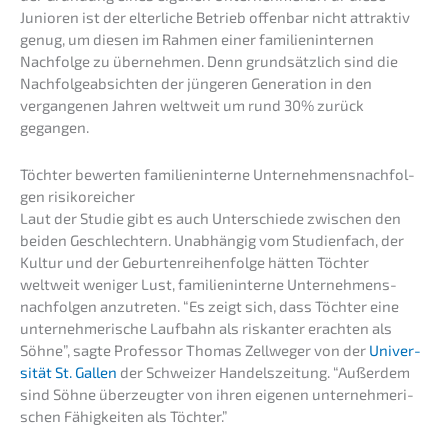
Junio­ren ist der elter­li­che Betrieb offen­bar nicht attrak­tiv
genug, um diesen im Rahmen einer famili­en­in­ter­nen
Nachfol­ge zu überneh­men. Denn grund­sätz­lich sind die
Nachfol­ge­ab­sich­ten der jünge­ren Genera­ti­on in den
vergan­ge­nen Jahren weltweit um rund 30% zurück
gegangen.
Töchter bewer­ten famili­en­in­ter­ne Unter­neh­mens­nach­fol­
gen risikoreicher
Laut der Studie gibt es auch Unter­schie­de zwischen den
beiden Geschlech­tern. Unabhän­gig vom Studi­en­fach, der
Kultur und der Gebur­ten­rei­hen­fol­ge hätten Töchter
weltweit weniger Lust, famili­en­in­ter­ne Unter­neh­mens­
nach­fol­gen anzutre­ten. “Es zeigt sich, dass Töchter eine
unter­neh­me­ri­sche Laufbahn als riskan­ter erach­ten als
Söhne”, sagte Profes­sor Thomas Zellwe­ger von der
Univer­
si­tät St. Gallen
der Schwei­zer Handels­zei­tung. “Außer­dem
sind Söhne überzeug­ter von ihren eigenen unter­neh­me­ri­
schen Fähig­kei­ten als Töchter.”