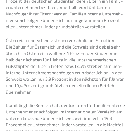
Prozent der deutschen Studen­ten, deren Eltern ein Famili­
en­un­ter­neh­men besit­zen, inner­halb von fünf Jahren
Nachfol­ger ihrer Eltern werden. Famili­en­in­ter­ne Unter­neh­
mens­nach­fol­gen können sich nur ungefähr neun Prozent
aller Unter­neh­mer­kin­der grund­sätz­lich vorstellen.
Öster­reich und Schweiz stehen vor ähnli­cher Situation
Die Zahlen für Öster­reich und die Schweiz sind dabei sehr
ähnlich. In Öster­reich wollen 3,4 Prozent der Kinder inner­
halb der nächs­ten fünf Jahre in die unter­neh­me­ri­schen
Fußstap­fen der Eltern treten bzw. 12,6% streben famili­en­
in­ter­ne Unter­neh­mens­nach­fol­gen grund­sätz­lich an. In der
Schweiz wollen nur 3,9 Prozent in den nächs­ten fünf Jahren
und 10,4 Prozent grund­sätz­lich den elter­li­chen Betrieb
übernehmen.
Damit liegt die Bereit­schaft der Junio­ren für famili­en­in­ter­ne
Unter­neh­mens­nach­fol­gen im inter­na­tio­na­len Vergleich am
unteren Ende. So können sich weltweit immer­hin 19,8
Prozent aller Unter­neh­mer­kin­der vorstel­len, in die Nachfol­