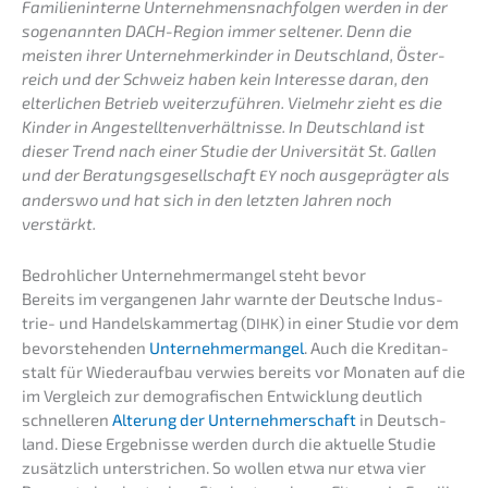
Famili­en­in­ter­ne Unter­neh­mens­nach­fol­gen werden in der
sogenann­ten DACH-Region immer selte­ner. Denn die
meisten ihrer Unter­neh­mer­kin­der in Deutsch­land, Öster­
reich und der Schweiz haben kein Inter­es­se daran, den
elter­li­chen Betrieb weiter­zu­füh­ren. Vielmehr zieht es die
Kinder in Angestell­ten­ver­hält­nis­se. In Deutsch­land ist
dieser Trend nach einer Studie der Univer­si­tät St. Gallen
und der Beratungs­ge­sell­schaft
noch ausge­präg­ter als
EY
anders­wo und hat sich in den letzten Jahren noch
verstärkt.
Bedroh­li­cher Unter­neh­mer­man­gel steht bevor
Bereits im vergan­ge­nen Jahr warnte der Deutsche Indus­
trie- und Handels­kam­mer­tag (
) in einer Studie vor dem
DIHK
bevor­ste­hen­den
Unter­neh­mer­man­gel
. Auch die Kredit­an­
stalt für Wieder­auf­bau verwies bereits vor Monaten auf die
im Vergleich zur demogra­fi­schen Entwick­lung deutlich
schnel­le­ren
Alterung der Unter­neh­mer­schaft
in Deutsch­
land. Diese Ergeb­nis­se werden durch die aktuel­le Studie
zusätz­lich unter­stri­chen. So wollen etwa nur etwa vier