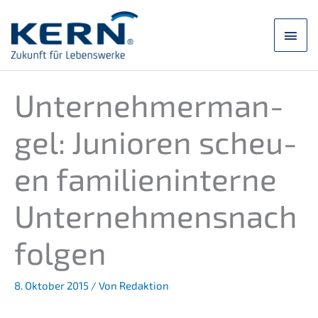
Zum
Inhalt
Hau
springen
Unter­neh­mer­man­
gel: Junio­ren scheu­
en famili­en­in­ter­ne
Unternehmensnach
folgen
8. Oktober 2015
/ Von
Redaktion