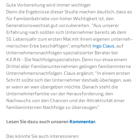
Gute Vorbe­rei­tung wird immer wichtiger
Denn die Ergeb­nis­se dieser Studie machen deutlich, dass es
für Famili­en­be­trie­be von hoher Wichtig­keit ist, den
Generations­wechsel gut vorzu­be­rei­ten. “Aus unserer
Erfah­rung nach sollten sich Unter­neh­mer bereits ab dem
55. Lebens­jahr zum ersten Mal mit ihrem eigenen unter­neh­
me­ri­schen Erbe beschäf­ti­gen”, empfiehlt
Ingo Claus
, auf
Unter­neh­mens­nach­fol­gen spezia­li­sier­ter Berater bei
K.E.R.N - Die Nachfolge­spezialisten. Denn nur etwa einem
Drittel aller Famili­en­un­ter­neh­men gelin­gen famili­en­in­ter­ne
Unter­neh­mens­nach­fol­gen. Claus ergänzt: “In einem ersten
Schritt sollte sich der Unter­neh­mer deshalb überle­gen, was
er wann an wen überge­ben möchte. Danach steht die
Unter­neh­mer­fa­mi­lie vor der Heraus­for­de­rung, den
Nachwuchs von den Chancen und der Attrak­ti­vi­tät einer
famili­en­in­ter­nen Nachfol­ge zu überzeugen.”
Lesen Sie dazu auch unseren
Kommen­tar
.
Das könnte Sie auch interessieren: