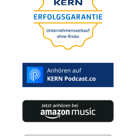
Kostenloses Whitepaper: 8
Schritte, die Ihr
Unternehmen sichern
DOWNLOAD WHITEPAPER