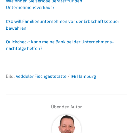
Wie finden Sie seriö­se Berater für den
Unternehmensverkauf?
will Famili­en­un­ter­neh­men vor der Erbschafts­steu­er
CSU
bewahren
Quick­check: Kann meine Bank bei der Unternehmens­
nachfolge helfen?
Bild:
Vedde­ler Fisch­gast­stät­te
/
Hamburg
IFB
Über den Autor