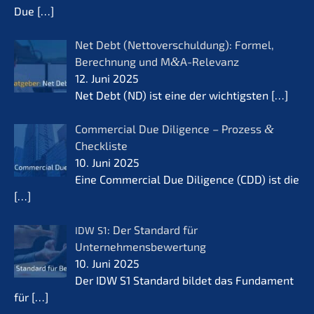
Due
[…]
Net Debt (Netto­ver­schul­dung): Formel,
Berech­nung und M
&
A-Relevanz
12. Juni 2025
Net Debt (ND) ist eine der wichtigs­ten
[…]
Commer­cial Due Diligence – Prozess
&
Checkliste
10. Juni 2025
Eine Commer­cial Due Diligence (CDD) ist die
[…]
: Der Standard für
IDW
S1
Unternehmensbewertung
10. Juni 2025
Der IDW S1 Standard bildet das Funda­ment
für
[…]