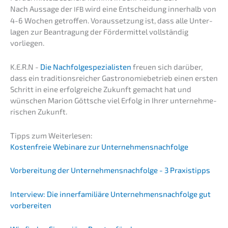
Nach Aussa­ge der
wird eine Entschei­dung inner­halb von
IFB
4-6 Wochen getrof­fen. Voraus­set­zung ist, dass alle Unter­
la­gen zur Beantra­gung der Förder­mit­tel vollstän­dig
vorliegen.
K.E.R.N -
Die Nachfolge­spezialisten
freuen sich darüber,
dass ein tradi­ti­ons­rei­cher Gastro­no­mie­be­trieb einen ersten
Schritt in eine erfolg­rei­che Zukunft gemacht hat und
wünschen Marion Göttsche viel Erfolg in Ihrer unter­neh­me­
ri­schen Zukunft.
Tipps zum Weiterlesen:
Kosten­freie Webina­re zur Unternehmensnachfolge
Vorbe­rei­tung der Unternehmens­nachfolge - 3 Praxistipps
Inter­view: Die inner­fa­mi­liä­re Unternehmens­nachfolge gut
vorbereiten