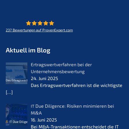
237
Bewertungen auf ProvenExpert.com
KERN - Zukunft für Lebenswerke
Aktuell im Blog
Ertrags­wert­ver­fah­ren bei der
Unternehmensbewertung
24. Juni 2025
Das Ertrags­wert­ver­fah­ren ist die wichtigs­te
[…]
Due Diligence: Risiken minimie­ren bei
IT
M
&
A
16. Juni 2025
Bei M&A-Transaktionen entschei­det die IT