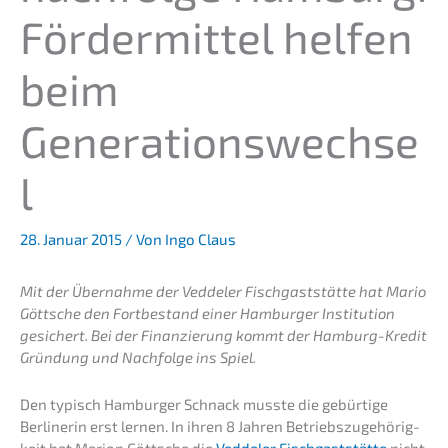
Förder­mit­tel helfen
beim
Generationswechse
l
28. Januar 2015
/ Von
Ingo Claus
Mit der Übernah­me der Vedde­ler Fisch­gast­stät­te hat Mario
Göttsche den Fortbe­stand einer Hambur­ger Insti­tu­ti­on
gesichert. Bei der Finan­zie­rung kommt der Hamburg-Kredit
Gründung und Nachfol­ge ins Spiel.
Den typisch Hambur­ger Schnack musste die gebür­ti­ge
Berli­ne­rin erst lernen. In ihren 8 Jahren Betriebs­zu­ge­hö­rig­