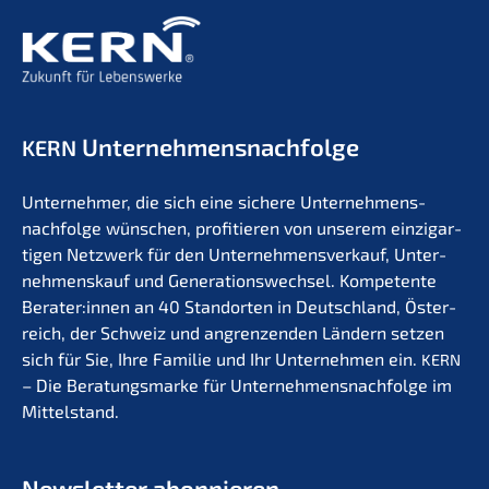
Unternehmens­nachfolge
KERN
Unter­neh­mer, die sich eine siche­re Unternehmens­
nachfolge wünschen, profi­tie­ren von unserem einzig­ar­
ti­gen Netzwerk für den Unter­nehmens­verkauf, Unter­
nehmens­kauf und Generations­wechsel. Kompe­ten­te
Berater:innen an 40 Stand­or­ten in Deutsch­land, Öster­
reich, der Schweiz und angren­zen­den Ländern setzen
sich für Sie, Ihre Familie und Ihr Unter­neh­men ein.
KERN
– Die Beratungs­mar­ke für Unternehmens­nachfolge im
Mittelstand.
Newslet­ter abonnieren