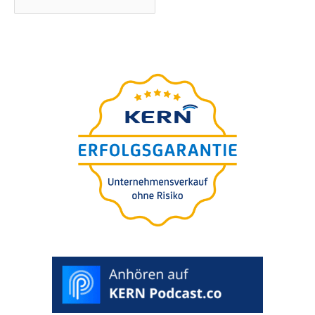
Unternehmens-wert-
Einschätzung in 5 Minuten
Für Sie
kostenfrei.
100%
vertraulich. Inklusive Auswertung.
BEWERTUNG STARTEN >