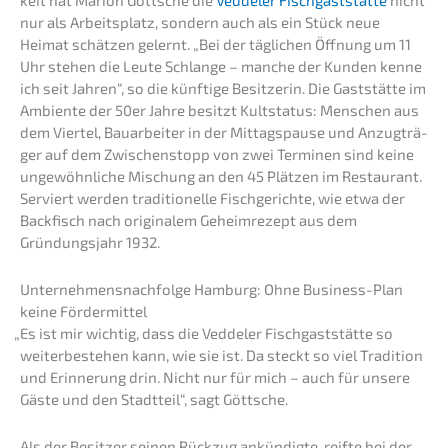
keit hat Marion Göttsche die
Vedde­ler Fisch­gast­stät­te
nicht
nur als Arbeits­platz, sondern auch als ein Stück neue
Heimat schät­zen gelernt. „Bei der tägli­chen Öffnung um 11
Uhr stehen die Leute Schlan­ge – manche der Kunden kenne
ich seit Jahren“, so die künfti­ge Besit­ze­rin. Die Gaststät­te im
Ambien­te der 50er Jahre besitzt Kultsta­tus: Menschen aus
dem Viertel, Bauar­bei­ter in der Mittags­pau­se und Anzug­trä­
ger auf dem Zwischen­stopp von zwei Termi­nen sind keine
ungewöhn­li­che Mischung an den 45 Plätzen im Restau­rant.
Serviert werden tradi­tio­nel­le Fisch­ge­rich­te, wie etwa der
Backfisch nach origi­na­lem Geheim­re­zept aus dem
Gründungs­jahr 1932.
Unternehmens­nachfolge Hamburg: Ohne Business-Plan
keine Fördermittel
„
Es ist mir wichtig, dass die Vedde­ler Fisch­gast­stät­te so
weiter­be­stehen kann, wie sie ist. Da steckt so viel Tradi­ti­on
und Erinne­rung drin. Nicht nur für mich – auch für unsere
Gäste und den Stadt­teil“, sagt Göttsche.
Als der Besit­zer seinen Rückzug ankün­dig­te, reifte bei der