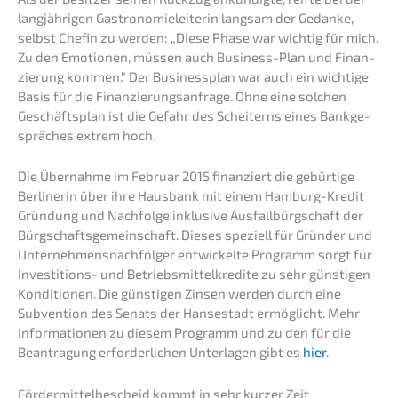
langjäh­ri­gen Gastro­no­mie­lei­te­rin langsam der Gedan­ke,
selbst Chefin zu werden: „Diese Phase war wichtig für mich.
Zu den Emotio­nen, müssen auch Business-Plan und Finan­
zie­rung kommen.“ Der Business­plan war auch ein wichti­ge
Basis für die Finan­zie­rungs­an­fra­ge. Ohne eine solchen
Geschäfts­plan ist die Gefahr des Schei­terns eines Bankge­
sprä­ches extrem hoch.
Die Übernah­me im Febru­ar 2015 finan­ziert die gebür­ti­ge
Berli­ne­rin über ihre Hausbank mit einem Hamburg-Kredit
Gründung und Nachfol­ge inklu­si­ve Ausfall­bürg­schaft der
Bürgschafts­ge­mein­schaft. Dieses spezi­ell für Gründer und
Unter­neh­mens­nach­fol­ger entwi­ckel­te Programm sorgt für
Inves­ti­ti­ons- und Betriebs­mit­tel­kre­di­te zu sehr günsti­gen
Kondi­tio­nen. Die günsti­gen Zinsen werden durch eine
Subven­ti­on des Senats der Hanse­stadt ermög­licht. Mehr
Infor­ma­tio­nen zu diesem Programm und zu den für die
Beantra­gung erfor­der­li­chen Unter­la­gen gibt es
hier
.
Förder­mit­tel­be­scheid kommt in sehr kurzer Zeit