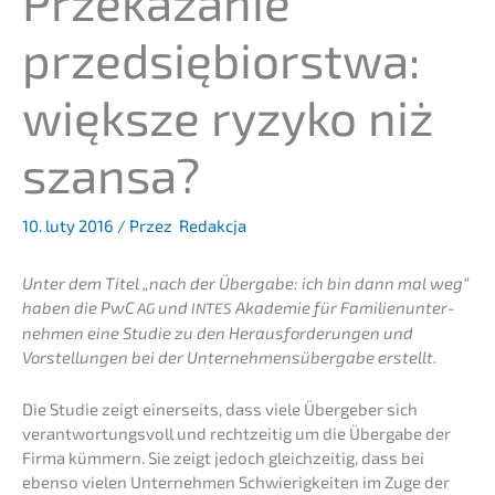
Przeka­za­nie
przedsię­bi­orst­wa:
więks­ze ryzyko niż
szansa?
10. luty 2016
/ Przez
Redakcja
Unter dem Titel „nach der Überga­be: ich bin dann mal weg“
haben die PwC
und
Akade­mie für Famili­en­un­ter­
AG
INTES
neh­men eine Studie zu den Heraus­for­de­run­gen und
Vorstel­lun­gen bei der Unter­neh­mens­über­ga­be erstellt.
Die Studie zeigt einer­seits, dass viele Überge­ber sich
verant­wor­tungs­voll und recht­zei­tig um die Überga­be der
Firma kümmern. Sie zeigt jedoch gleich­zei­tig, dass bei
ebenso vielen Unter­neh­men Schwie­rig­kei­ten im Zuge der