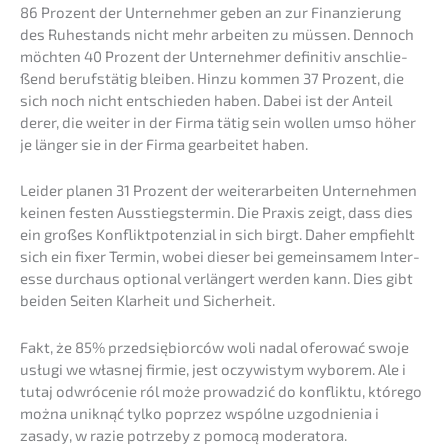
86 Prozent der Unter­neh­mer geben an zur Finan­zie­rung
des Ruhestands nicht mehr arbei­ten zu müssen. Dennoch
möchten 40 Prozent der Unter­neh­mer defini­tiv anschlie­
ßend berufs­tä­tig bleiben. Hinzu kommen 37 Prozent, die
sich noch nicht entschie­den haben. Dabei ist der Anteil
derer, die weiter in der Firma tätig sein wollen umso höher
je länger sie in der Firma gearbei­tet haben.
Leider planen 31 Prozent der weiter­ar­bei­ten Unter­neh­men
keinen festen Ausstiegs­ter­min. Die Praxis zeigt, dass dies
ein großes Konflikt­po­ten­zi­al in sich birgt. Daher empfiehlt
sich ein fixer Termin, wobei dieser bei gemein­sa­mem Inter­
es­se durch­aus optio­nal verlän­gert werden kann. Dies gibt
beiden Seiten Klarheit und Sicherheit.
Fakt, że 85% przedsię­bi­or­ców woli nadal ofero­wać swoje
usługi we własnej firmie, jest oczywis­tym wyborem. Ale i
tutaj odwróce­nie ról może prowad­zić do konflik­tu, które­go
można uniknąć tylko poprzez wspól­ne uzgod­ni­enia i
zasady, w razie potrze­by z pomocą moderatora.