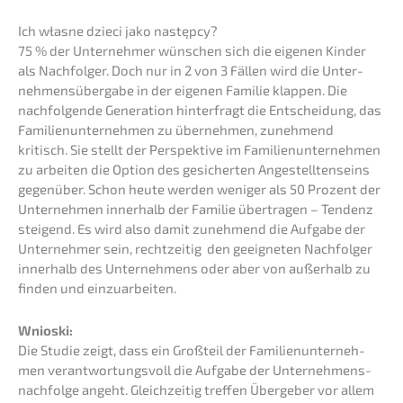
Ich własne dzieci jako następcy?
75 % der Unter­neh­mer wünschen sich die eigenen Kinder
als Nachfol­ger. Doch nur in 2 von 3 Fällen wird die Unter­
neh­mens­über­ga­be in der eigenen Familie klappen. Die
nachfol­gen­de Genera­ti­on hinter­fragt die Entschei­dung, das
Famili­en­un­ter­neh­men zu überneh­men, zuneh­mend
kritisch. Sie stellt der Perspek­ti­ve im Famili­en­un­ter­neh­men
zu arbei­ten die Option des gesicher­ten Angestell­ten­seins
gegen­über. Schon heute werden weniger als 50 Prozent der
Unter­neh­men inner­halb der Familie übertra­gen – Tendenz
steigend. Es wird also damit zuneh­mend die Aufga­be der
Unter­neh­mer sein, recht­zei­tig den geeig­ne­ten Nachfol­ger
inner­halb des Unter­neh­mens oder aber von außer­halb zu
finden und einzuarbeiten.
Wnioski:
Die Studie zeigt, dass ein Großteil der Famili­en­un­ter­neh­
men verant­wor­tungs­voll die Aufga­be der Unternehmens­
nachfolge angeht. Gleich­zei­tig treffen Überge­ber vor allem