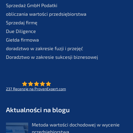
Sprze­daż GmbH Podatki
oblic­za­nia wartości przedsiębiorstwa
Sprze­daj firmę
Due Diligence
Giełda firmo­wa
doradzt­wo w zakre­sie fuzji i przejęć
Doradzt­wo w zakre­sie sukces­ji biznesowej
237
Recenz­je na ProvenExpert.com
- Future for lifeworks
KERN
Aktual­ności na blogu
Metoda wartości docho­do­wej w wycenie
przedsię­bi­orst­wa