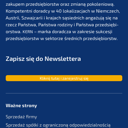
zakupem przedsię­bi­orstw oraz zmianą pokolenio­wą.
Kompe­tent­ni dorad­cy w 40 lokali­zac­jach w Niemc­zech,
Austrii, Szwaj­ca­rii i krajach sąsied­nich angażu­ją się na
rzecz Państ­wa, Państ­wa rodzi­ny i Państ­wa przedsię­bi­
orst­wa.
– marka dorad­c­za w zakre­sie sukces­ji
KERN
przedsię­bi­orstw w sektor­ze średnich przedsiębiorstw.
Zapisz się do Newslettera
Kliknij tutaj i zarejes­truj się
Ważne strony
Sprze­daż firmy
Sprze­daż spółki z ogranic­zoną odpowiedzialnością