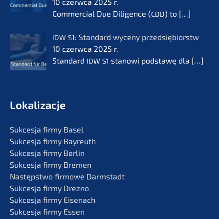
10 czerw­ca 2025 r.
Commer­cial Due Diligence (
) to
[…]
CDD
: Standard wyceny przedsię­bi­orstw
IDW
S1
10 czerw­ca 2025 r.
Standard
stanowi podsta­wę dla
[…]
IDW
S1
Lokali­zac­je
Sukces­ja firmy Basel
Sukces­ja firmy Bayreuth
Sukces­ja firmy Berlin
Sukces­ja firmy Bremen
Następst­wo firmo­we Darmstadt
Sukces­ja firmy Drezno
Sukces­ja firmy Eisenach
Sukces­ja firmy Essen