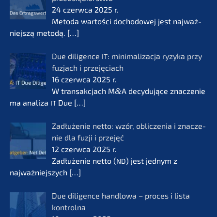
24 czerw­ca 2025 r.
Metoda wartości docho­do­wej jest najważ­
nie­js­zą metodą.
[…]
Due diligence
: minima­li­zac­ja ryzyka przy
IT
fuzjach i przejęciach
16 czerw­ca 2025 r.
W transak­c­jach M
&
A decydu­jące znacze­nie
ma anali­za
Due
[…]
IT
Zadłuże­nie netto: wzór, oblic­ze­nia i znacze­
nie dla fuzji i przejęć
12 czerw­ca 2025 r.
Zadłuże­nie netto (
) jest jednym z
ND
najważ­nie­js­zych
[…]
Due diligence handlo­wa – proces i lista
kontrol­na