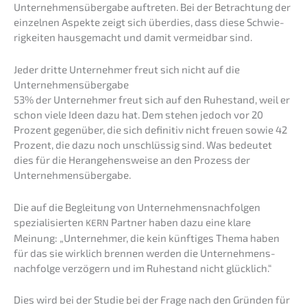
Unter­neh­mens­über­ga­be auftre­ten. Bei der Betrach­tung der
einzel­nen Aspek­te zeigt sich überdies, dass diese Schwie­
rig­kei­ten hausge­macht und damit vermeid­bar sind.
Jeder dritte Unter­neh­mer freut sich nicht auf die
Unternehmensübergabe
53% der Unter­neh­mer freut sich auf den Ruhestand, weil er
schon viele Ideen dazu hat. Dem stehen jedoch vor 20
Prozent gegen­über, die sich defini­tiv nicht freuen sowie 42
Prozent, die dazu noch unschlüs­sig sind. Was bedeu­tet
dies für die Heran­ge­hens­wei­se an den Prozess der
Unternehmensübergabe.
Die auf die Beglei­tung von Unter­neh­mens­nach­fol­gen
spezia­li­sier­ten
Partner haben dazu eine klare
KERN
Meinung: „Unter­neh­mer, die kein künfti­ges Thema haben
für das sie wirklich brennen werden die Unternehmens­
nachfolge verzö­gern und im Ruhestand nicht glücklich.“
Dies wird bei der Studie bei der Frage nach den Gründen für