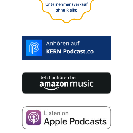
25 eksper­tów publi­ku­je na 200 stronach skonden­
so­waną wiedzę na temat sukces­ji w Twojej firmie.
Wyrażam zgodę na przecho­wy­wa­nie moich