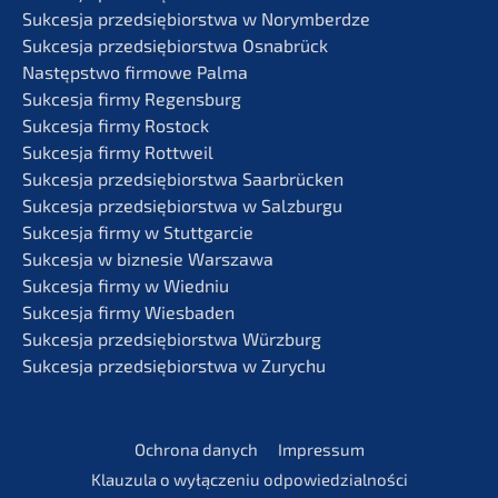
Sukces­ja przedsię­bi­orst­wa w Norymberdze
Sukces­ja przedsię­bi­orst­wa Osnabrück
Następst­wo firmo­we Palma
Sukces­ja firmy Regensburg
Sukces­ja firmy Rostock
Sukces­ja firmy Rottweil
Sukces­ja przedsię­bi­orst­wa Saarbrücken
Sukces­ja przedsię­bi­orst­wa w Salzburgu
Sukces­ja firmy w Stuttgarcie
Sukces­ja w bizne­sie Warszawa
Sukces­ja firmy w Wiedniu
Sukces­ja firmy Wiesbaden
Sukces­ja przedsię­bi­orst­wa Würzburg
Sukces­ja przedsię­bi­orst­wa w Zurychu
Ochrona danych
Impres­sum
Klauzu­la o wyłąc­ze­niu odpowiedzialności