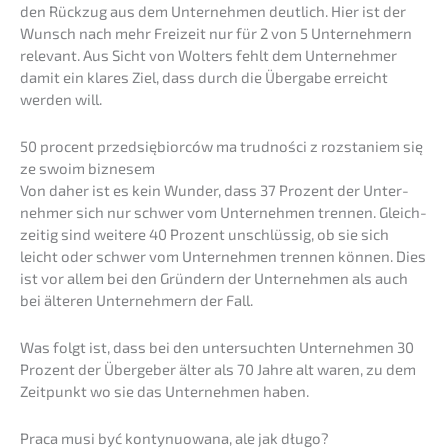
den Rückzug aus dem Unter­neh­men deutlich. Hier ist der
Wunsch nach mehr Freizeit nur für 2 von 5 Unter­neh­mern
relevant. Aus Sicht von Wolters fehlt dem Unter­neh­mer
damit ein klares Ziel, dass durch die Überga­be erreicht
werden will.
50 procent przedsię­bi­or­ców ma trudności z rozsta­niem się
ze swoim biznesem
Von daher ist es kein Wunder, dass 37 Prozent der Unter­
neh­mer sich nur schwer vom Unter­neh­men trennen. Gleich­
zei­tig sind weite­re 40 Prozent unschlüs­sig, ob sie sich
leicht oder schwer vom Unter­neh­men trennen können. Dies
ist vor allem bei den Gründern der Unter­neh­men als auch
bei älteren Unter­neh­mern der Fall.
Was folgt ist, dass bei den unter­such­ten Unter­neh­men 30
Prozent der Überge­ber älter als 70 Jahre alt waren, zu dem
Zeitpunkt wo sie das Unter­neh­men haben.
Praca musi być konty­nuo­wa­na, ale jak długo?