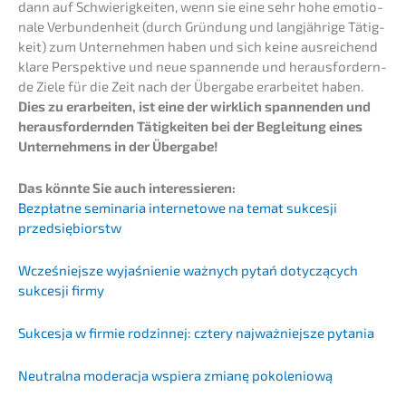
dann auf Schwie­rig­kei­ten, wenn sie eine sehr hohe emotio­
na­le Verbun­den­heit (durch Gründung und langjäh­ri­ge Tätig­
keit) zum Unter­neh­men haben und sich keine ausrei­chend
klare Perspek­ti­ve und neue spannen­de und heraus­for­dern­
de Ziele für die Zeit nach der Überga­be erarbei­tet haben.
Dies zu erarbei­ten, ist eine der wirklich spannen­den und
heraus­for­dern­den Tätig­kei­ten bei der Beglei­tung eines
Unter­neh­mens in der Übergabe!
Das könnte Sie auch interessieren:
Bezpłat­ne semina­ria inter­neto­we na temat sukces­ji
przedsiębiorstw
Wcześ­nie­js­ze wyjaś­ni­e­nie ważnych pytań dotyc­zą­cych
sukces­ji firmy
Sukces­ja w firmie rodzin­nej: cztery najważ­nie­js­ze pytania
Neutral­na moderac­ja wspie­ra zmianę pokoleniową