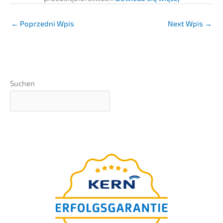
←
Poprzedni Wpis
Next Wpis
→
Suchen
Strona
przewod­nik
uniwer­sal­ny
na sukces­ję
Państ­wa firmy