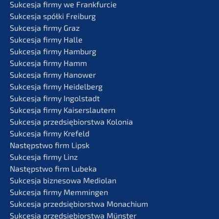
Sukces­ja firmy we Frankfurcie
Sukces­ja spółki Freiburg
Sukces­ja firmy Graz
Sukces­ja firmy Halle
Sukces­ja firmy Hamburg
Sukces­ja firmy Hamm
Sukces­ja firmy Hanower
Sukces­ja firmy Heidelberg
Sukces­ja firmy Ingolstadt
Sukces­ja firmy Kaiserslautern
Sukces­ja przedsię­bi­orst­wa Kolonia
Sukces­ja firmy Krefeld
Następst­wo firm Lipsk
Sukces­ja firmy Linz
Następst­wo firm Lubeka
Sukces­ja bizne­so­wa Mediolan
Sukces­ja firmy Memmingen
Sukces­ja przedsię­bi­orst­wa Monachium
Sukces­ja przedsię­bi­orst­wa Münster