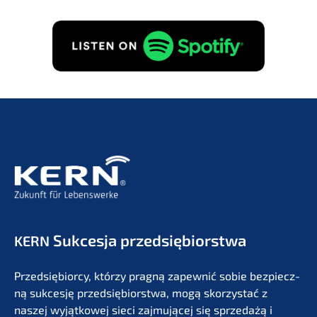
danych w celu otrzy­my­wa­nia infor­mac­ji o
następst­wie firmy zgodnie z
Polity­ką prywat­ności
.
ZAMÓW BEZPŁATNIE!
Sukces­ja przedsiębiorstwa
KERN
Przedsię­bi­or­cy, którzy pragną zapew­nić sobie bezpiecz­
ną sukces­ję przedsię­bi­orst­wa, mogą skorzystać z
naszej wyjąt­ko­wej sieci zajmu­jącej się sprze­dażą i