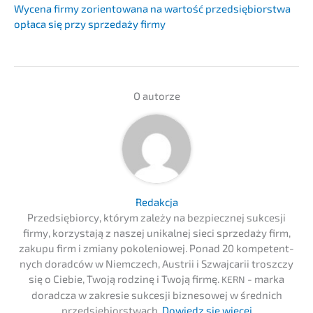
Wycena firmy zorien­to­wa­na na wartość przedsię­bi­orst­wa
opłaca się przy sprze­daży firmy
O autor­ze
Redak­c­ja
Przedsię­bi­or­cy, którym zależy na bezpiecz­nej sukces­ji
firmy, korzysta­ją z naszej unikal­nej sieci sprze­daży firm,
zakupu firm i zmiany pokolenio­wej. Ponad 20 kompe­tent­
nych dorad­ców w Niemc­zech, Austrii i Szwaj­ca­rii troszc­zy
się o Ciebie, Twoją rodzinę i Twoją firmę.
- marka
KERN
dorad­c­za w zakre­sie sukces­ji bizne­so­wej w średnich
przedsię­bi­orst­wach.
Dowiedz się więcej