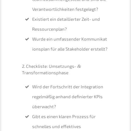
Verant­wort­lich­kei­ten festgelegt?
Existiert ein detail­lier­ter Zeit- und
Ressourcenplan?
Wurde ein umfas­sen­der Kommu­ni­ka­t
i­ons­plan für alle Stake­hol­der erstellt?
2. Check­lis­te:
Umset­zungs-
&
Transformationsphase
Wird der Fortschritt der Integra­ti­on
regel­mä­ßig anhand definier­ter KPIs
überwacht?
Gibt es einen klaren Prozess für
schnel­les und effek­ti­ves