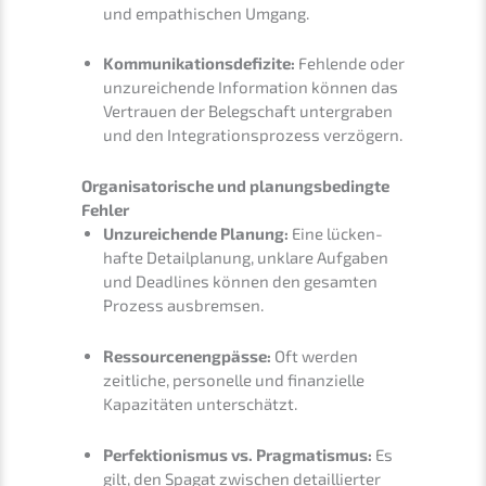
und empathi­schen Umgang.
Kommu­ni­ka­ti­ons­de­fi­zi­te:
Fehlen­de oder
unzurei­chen­de Infor­ma­ti­on können das
Vertrau­en der Beleg­schaft unter­gra­ben
und den Integra­ti­ons­pro­zess verzögern.
Organi­sa­to­ri­sche und planungs­be­ding­te
Fehler
Unzurei­chen­de Planung:
Eine lücken­
haf­te Detail­pla­nung, unkla­re Aufga­ben
und Deadlines können den gesam­ten
Prozess ausbremsen.
Ressour­cen­eng­päs­se:
Oft werden
zeitli­che, perso­nel­le und finan­zi­el­le
Kapazi­tä­ten unterschätzt.
Perfek­tio­nis­mus vs. Pragma­tis­mus:
Es
gilt, den Spagat zwischen detail­lier­ter