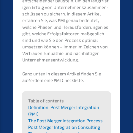
entschei­den­der Baustein, um den langfris­t
i­gen Erfolg von Unter­neh­mens­zu­sam­men­
schlüs­sen zu sichern. In diesem Artikel
erfah­ren Sie, was
genau bedeu­tet,
PMI
welche Phasen und Heraus­for­de­run­gen es
gibt, welche Erfolgs­fak­to­ren maßgeb­lich
sind und wie Sie den Prozess optimal
umset­zen können – immer im Zeichen von
Vertrau­en, Empathie und nachhal­ti­ger
Unternehmensentwicklung.
Ganz unten in diesem Artikel finden Sie
außer­dem eine
Checkliste.
PMI
Table of contents
Defini­ti­on: Post Merger Integra­ti­on
(
)
PMI
The Post Merger Integra­ti­on Process
Post Merger Integra­ti­on Consul­ting