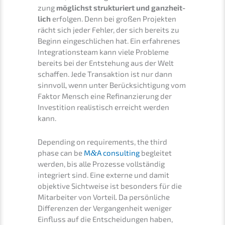
zung
möglichst struk­tu­riert und ganzheit­
lich
erfol­gen. Denn bei großen Projek­ten
rächt sich jeder Fehler, der sich bereits zu
Beginn einge­schli­chen hat. Ein erfah­re­nes
Integra­ti­ons­team kann viele Proble­me
bereits bei der Entste­hung aus der Welt
schaf­fen. Jede Trans­ak­ti­on ist nur dann
sinnvoll, wenn unter Berück­sich­ti­gung vom
Faktor Mensch eine Refinan­zie­rung der
Inves­ti­ti­on realis­tisch erreicht werden
kann.
Depen­ding on requi­re­ments, the third
phase can be
M
&
A consul­ting
beglei­tet
werden, bis alle Prozes­se vollstän­dig
integriert sind. Eine exter­ne und damit
objek­ti­ve Sicht­wei­se ist beson­ders für die
Mitar­bei­ter von Vorteil. Da persön­li­che
Diffe­ren­zen der Vergan­gen­heit weniger
Einfluss auf die Entschei­dun­gen haben,