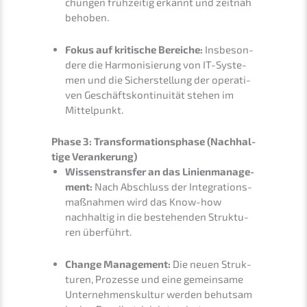
chun­gen frühzei­tig erkannt und zeitnah
behoben.
Fokus auf kriti­sche Berei­che:
Insbe­son­
de­re die Harmo­ni­sie­rung von IT-Syste­
men und die Sicher­stel­lung der opera­ti­
ven Geschäfts­kon­ti­nui­tät stehen im
Mittelpunkt.
Phase 3: Trans­for­ma­ti­ons­pha­se (Nachhal­
ti­ge Verankerung)
Wissens­trans­fer an das Linien­ma­nage­
ment:
Nach Abschluss der Integra­ti­ons­
maß­nah­men wird das Know-how
nachhal­tig in die bestehen­den Struk­tu­
ren überführt.
Change Manage­ment:
Die neuen Struk­
tu­ren, Prozes­se und eine gemein­sa­me
Unter­neh­mens­kul­tur werden behut­sam