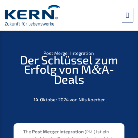
Skip
to
mai
content
me
Post Merger Integration
Der Schlüs­sel zum
Erfolg von M
A-
&
Deals
14. Oktober 2024 von Nils Koerber
The
Post Merger Integra­ti­on
(
) ist ein
PMI