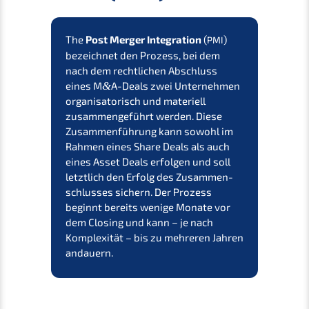
The
Post Merger Integra­ti­on
(
)
PMI
bezeich­net den Prozess, bei dem
nach dem recht­li­chen Abschluss
eines
M
&
A
-Deals zwei Unter­neh­men
organi­sa­to­risch und materi­ell
zusam­men­ge­führt werden. Diese
Zusam­men­füh­rung kann sowohl im
Rahmen eines Share Deals als auch
eines
Asset Deals
erfol­gen und soll
letzt­lich den Erfolg des Zusam­men­
schlus­ses sichern. Der Prozess
beginnt bereits wenige Monate vor
dem Closing und kann – je nach
Komple­xi­tät – bis zu mehre­ren Jahren
andauern.