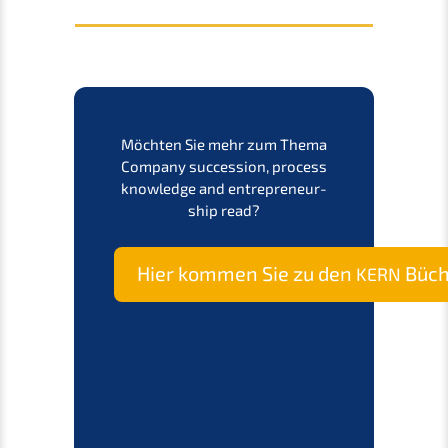
Möchten Sie mehr zum Thema
Compa­ny succes­si­on
, process
knowledge and entre­pre­neur­
ship read?
Hier kommen Sie zu den
Büch
KERN