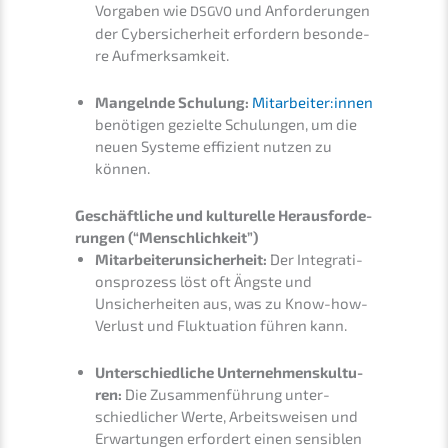
Vorga­ben wie
und Anfor­de­run­gen
DSGVO
der Cyber­si­cher­heit erfor­dern beson­de­
re Aufmerksamkeit.
Mangeln­de Schulung:
Mitarbeiter:innen
benöti­gen geziel­te Schulun­gen, um die
neuen Syste­me effizi­ent nutzen zu
können.
Geschäft­li­che und kultu­rel­le Heraus­for­de­
run­gen (“Mensch­lich­keit”)
Mitar­bei­ter­un­si­cher­heit:
Der Integra­ti­
ons­pro­zess löst oft Ängste und
Unsicher­hei­ten aus, was zu Know-how-
Verlust und Fluktua­ti­on führen kann.
Unter­schied­li­che Unter­neh­mens­kul­tu­
ren:
Die Zusam­men­füh­rung unter­
schied­li­cher Werte, Arbeits­wei­sen und
Erwar­tun­gen erfor­dert einen sensi­blen