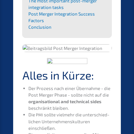
The most important post-merger
integra­ti­on tasks
Post Merger Integra­ti­on Success
Factors
Conclu­si­on
Alles in Kürze:
Der Prozess nach einer Übernah­me - die
Post Merger Phase - sollte nicht auf die
organi­sa­tio­nal and techni­cal sides
beschränkt bleiben.
Die
sollte vielmehr die unter­schied­
PMI
li­chen Unter­neh­mens­kul­tu­ren
einschließen.