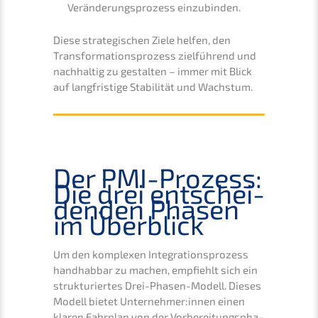
Verän­de­rungs­pro­zess einzubinden.
Diese strate­gi­schen Ziele helfen, den
Trans­for­ma­ti­ons­pro­zess zielfüh­rend und
nachhal­tig zu gestal­ten – immer mit Blick
auf langfris­ti­ge Stabi­li­tät und Wachstum.
Der PMI-Prozess:
Die drei entschei­
den­den Phasen
im Überblick
Um den komple­xen Integra­ti­ons­pro­zess
handhab­bar zu machen, empfiehlt sich ein
struk­tu­rier­tes Drei-Phasen-Modell. Dieses
Modell bietet Unternehmer:innen einen
klaren Fahrplan von der Vorbe­rei­tungs­pha­