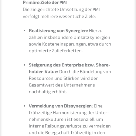
Primä­re Ziele der
PMI
Die zielge­rich­te­te Umset­zung der
PMI
verfolgt mehre­re wesent­li­che Ziele:
Reali­sie­rung von Syner­gien:
Hierzu
zählen insbe­son­de­re Umsatz­syn­er­gien
sowie Kosten­ein­spa­run­gen, etwa durch
optimier­te Zulieferketten.
Steige­rung des Enter­pri­se bzw. Share­
hol­der-Value:
Durch die Bünde­lung von
Ressour­cen und Stärken wird der
Gesamt­wert des Unter­neh­mens
nachhal­tig erhöht.
Vermei­dung von Dissyn­er­gien:
Eine
frühzei­ti­ge Harmo­ni­sie­rung der Unter­
neh­mens­kul­tu­ren ist essen­zi­ell, um
inter­ne Reibungs­ver­lus­te zu vermei­den
und die Beleg­schaft frühzei­tig in den