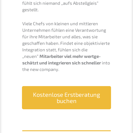
fühlt sich niemand „aufs Abstell­gleis“
gestellt.
Viele Chefs von kleinen und mittle­ren
Unter­neh­men fühlen eine Verant­wor­tung
für ihre Mitar­bei­ter und alles, was sie
geschaf­fen haben. Findet eine objek­ti­vier­te
Integra­ti­on statt, fühlen sich die
„neuen“
Mitar­bei­ter viel mehr wertge­
schätzt und integrie­ren sich schnel­ler
into
the new company.
Kosten­lo­se Erstbe­ra­tung
buchen