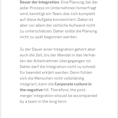
Dauer der Integra­ti­on
. Eine Planung, bei der
jeder Prozess im Unter­neh­men hinter­fragt
wird, benötigt ein Team, das sich komplett
auf diese Aufga­be konzen­triert. Dabei ist
aber vor allem der zeitli­che Aufwand nicht
zu unter­schät­zen. Daher sollte die Planung
nicht zu spät begon­nen werden.
Zu der Dauer einer Integra­ti­on gehört aber
auch die Zeit, bis der Wandel in das Verhal­
ten der Arbeit­neh­mer überge­gan­gen ist.
Daher darf die Integra­ti­on nicht zu schnell
für beendet erklärt werden. Denn fühlen
sich die Menschen nicht vollstän­dig
integriert, kann die
Corpo­ra­te cultu­re in
the negati­ve
tilt. There­fo­re, the post-
merger integra­ti­on should be accom­pa­nied
by a team in the long term.