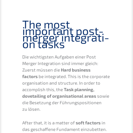
The most
important post-
merger integra­ti­
on tasks
Die wichtigs­ten Aufga­ben einer Post
Merger Integra­ti­on sind immer gleich:
Zuerst müssen die
Hard business
factors
be integra­ted. This is the corpo­ra­te
organi­sa­ti­on and struc­tu­re. In order to
accom­plish this, the
Task planning,
dovetail­ing of organi­sa­tio­nal areas
sowie
die Beset­zung der Führungs­po­si­tio­nen
zu lösen.
After that, it is a matter of
soft factors
in
das geschaf­fe­ne Funda­ment einzu­bet­ten.