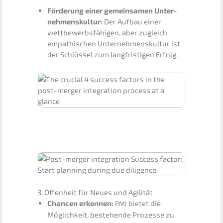
Förde­rung einer gemein­sa­men Unter­
neh­mens­kul­tur:
Der Aufbau einer
wettbe­werbs­fä­hi­gen, aber zugleich
empathi­schen Unter­neh­mens­kul­tur ist
der Schlüs­sel zum langfris­ti­gen Erfolg.
3. Offen­heit für Neues und Agilität
Chancen erken­nen:
bietet die
PMI
Möglich­keit, bestehen­de Prozes­se zu