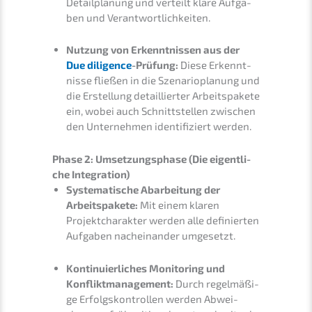
Detail­pla­nung und verteilt klare Aufga­
ben und Verantwortlichkeiten.
Nutzung von Erkennt­nis­sen aus der
Due diligence
-Prüfung:
Diese Erkennt­
nis­se fließen in die Szena­rio­pla­nung und
die Erstel­lung detail­lier­ter Arbeits­pa­ke­te
ein, wobei auch Schnitt­stel­len zwischen
den Unter­neh­men identi­fi­ziert werden.
Phase 2: Umset­zungs­pha­se (Die eigent­li­
che Integration)
Syste­ma­ti­sche Abarbei­tung der
Arbeits­pa­ke­te:
Mit einem klaren
Projekt­cha­rak­ter werden alle definier­ten
Aufga­ben nachein­an­der umgesetzt.
Konti­nu­ier­li­ches Monito­ring und
Konflikt­ma­nage­ment:
Durch regel­mä­ßi­
ge Erfolgs­kon­trol­len werden Abwei­