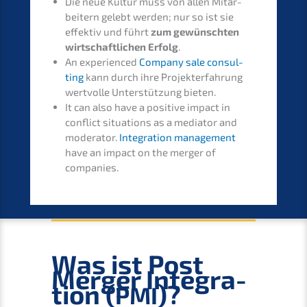
Die neue Kultur muss von allen Mitar­
bei­tern gelebt werden; nur so ist sie
effek­tiv und führt
zum gewünsch­ten
wirtschaft­li­chen Erfolg
.
An experi­en­ced
Compa­ny sale consul­
ting
kann durch ihre Projekt­er­fah­rung
wertvol­le Unter­stüt­zung bieten.
It can also have a positi­ve impact in
conflict situa­tions as a media­tor and
modera­tor.
Integra­ti­on manage­ment
have an impact on the merger of
companies.
Was ist Post
Merger Integra­
ti­on (
)?
PMI