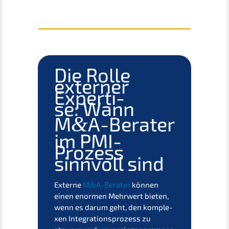
Die Rolle
exter­ner
Exper­ti­
se:
Wann
M
A-Berater
&
im PMI-
Prozess
sinnvoll sind
Exter­ne
M
&
A-Berater
können
einen enormen Mehrwert bieten,
wenn es darum geht, den komple­
xen Integra­ti­ons­pro­zess zu