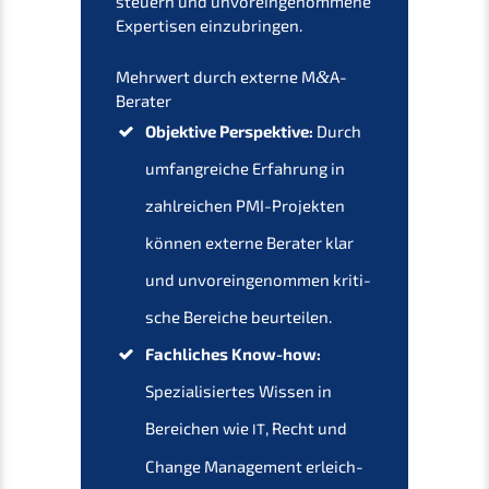
steuern und unvor­ein­ge­nom­me­ne
Exper­ti­sen einzubringen.
Mehrwert durch exter­ne M
&
A-
Berater
Objek­ti­ve Perspek­ti­ve:
Durch
umfang­rei­che Erfah­rung in
zahlrei­chen PMI-Projek­ten
können exter­ne Berater klar
und unvor­ein­ge­nom­men kriti­
sche Berei­che beurteilen.
Fachli­ches Know-how:
Spezia­li­sier­tes Wissen in
Berei­chen wie
, Recht und
IT
Change Manage­ment erleich­