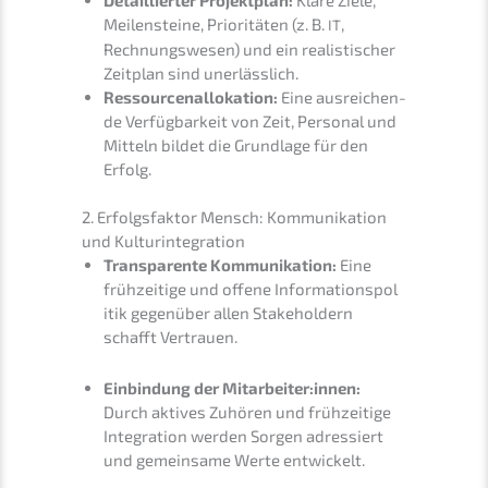
Meilen­stei­ne, Priori­tä­ten (z. B.
,
IT
Rechnungs­we­sen) und ein realis­ti­scher
Zeitplan sind unerlässlich.
Ressour­cen­al­lo­ka­ti­on:
Eine ausrei­chen­
de Verfüg­bar­keit von Zeit, Perso­nal und
Mitteln bildet die Grund­la­ge für den
Erfolg.
2. Erfolgs­fak­tor Mensch: Kommu­ni­ka­ti­on
und Kulturintegration
Trans­pa­ren­te Kommu­ni­ka­ti­on:
Eine
frühzei­ti­ge und offene Infor­ma­ti­ons­po­l
i­tik gegen­über allen Stake­hol­dern
schafft Vertrauen.
Einbin­dung der Mitarbeiter:innen:
Durch aktives Zuhören und frühzei­ti­ge
Integra­ti­on werden Sorgen adres­siert
und gemein­sa­me Werte entwickelt.