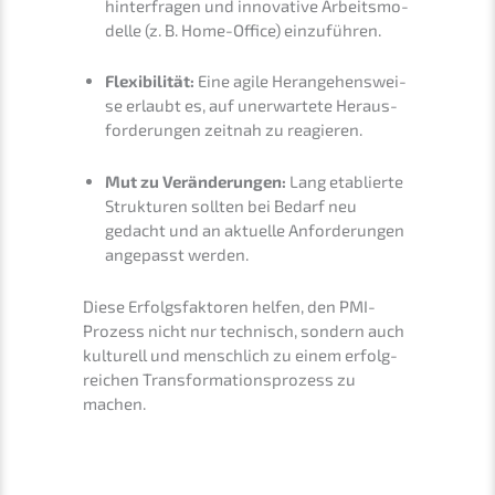
hinter­fra­gen und innova­ti­ve Arbeits­mo­
del­le (z. B. Home-Office) einzuführen.
Flexi­bi­li­tät:
Eine agile Heran­ge­hens­wei­
se erlaubt es, auf unerwar­te­te Heraus­
for­de­run­gen zeitnah zu reagieren.
Mut zu Verän­de­run­gen:
Lang etablier­te
Struk­tu­ren sollten bei Bedarf neu
gedacht und an aktuel­le Anfor­de­run­gen
angepasst werden.
Diese Erfolgs­fak­to­ren helfen, den PMI-
Prozess nicht nur technisch, sondern auch
kultu­rell und mensch­lich zu einem erfolg­
rei­chen Trans­for­ma­ti­ons­pro­zess zu
machen.