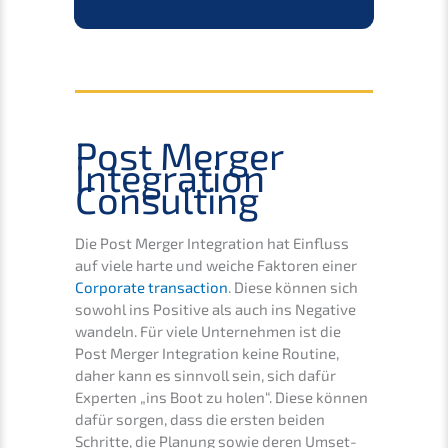
Post Merger
Integra­ti­on
Consulting
Die Post Merger Integra­ti­on hat Einfluss
auf viele harte und weiche Fakto­ren einer
Corpo­ra­te transac­tion
. Diese können sich
sowohl ins Positi­ve als auch ins Negati­ve
wandeln. Für viele Unter­neh­men ist die
Post Merger Integra­ti­on keine Routi­ne,
daher kann es sinnvoll sein, sich dafür
Exper­ten „ins Boot zu holen“. Diese können
dafür sorgen, dass die ersten beiden
Schrit­te, die Planung sowie deren Umset­