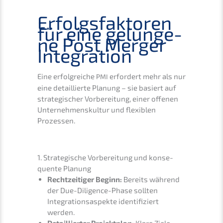
Erfolgs­fak­to­ren
für eine gelun­ge­
ne Post Merger
Integration
Eine erfolg­rei­che
erfor­dert mehr als nur
PMI
eine detail­lier­te Planung – sie basiert auf
strate­gi­scher Vorbe­rei­tung, einer offenen
Unter­neh­mens­kul­tur und flexi­blen
Prozessen.
1. Strate­gi­sche Vorbe­rei­tung und konse­
quen­te Planung
Recht­zei­ti­ger Beginn:
Bereits während
der Due-Diligence-Phase sollten
Integra­ti­ons­aspek­te identi­fi­ziert
werden.
Detail­lier­ter Projekt­plan:
Klare Ziele,