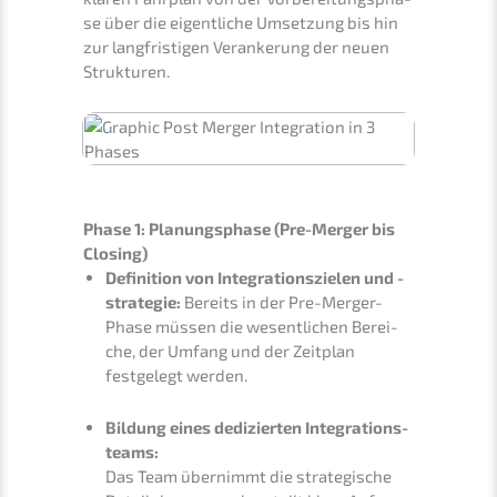
se über die eigent­li­che Umset­zung bis hin
zur langfris­ti­gen Veran­ke­rung der neuen
Strukturen.
Phase 1: Planungs­pha­se (Pre-Merger bis
Closing)
Defini­ti­on von Integra­ti­ons­zie­len und -
strate­gie:
Bereits in der Pre-Merger-
Phase müssen die wesent­li­chen Berei­
che, der Umfang und der Zeitplan
festge­legt werden.
Bildung eines dedizier­ten Integra­ti­ons­
teams:
Das Team übernimmt die strate­gi­sche