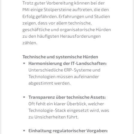
Trotz guter Vorbe­rei­tung können bei der
einige Stolper­stei­ne auftre­ten, die den
PMI
Erfolg gefähr­den. Erfah­run­gen und Studi­en
zeigen, dass vor allem techni­sche,
geschäft­li­che und organi­sa­to­ri­sche Hürden
zu den häufigs­ten Heraus­for­de­run­gen
zählen.
Techni­sche und syste­mi­sche Hürden
Harmo­ni­sie­rung der IT-Landschaf­ten:
Unter­schied­li­che ERP-Syste­me und
Techno­lo­gien müssen aufein­an­der
abgestimmt werden.
Trans­pa­renz über techni­sche Assets:
Oft fehlt ein klarer Überblick, welcher
Techno­lo­gie-Stack einge­setzt wird, was
zu Unsicher­hei­ten führt.
Einhal­tung regula­to­ri­scher Vorga­ben: