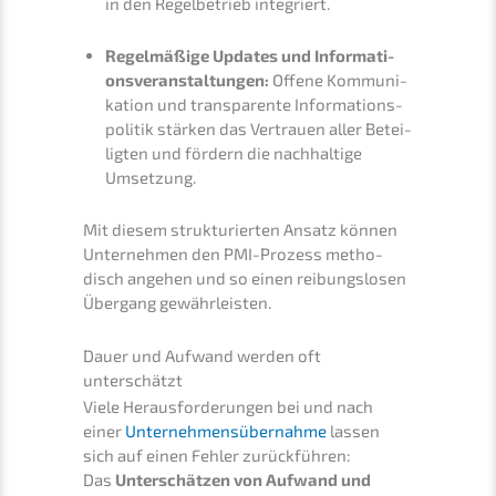
in den Regel­be­trieb integriert.
Regel­mä­ßi­ge Updates und Infor­ma­ti­
ons­ver­an­stal­tun­gen:
Offene Kommu­ni­
ka­ti­on und trans­pa­ren­te Infor­ma­ti­ons­
po­li­tik stärken das Vertrau­en aller Betei­
lig­ten und fördern die nachhal­ti­ge
Umsetzung.
Mit diesem struk­tu­rier­ten Ansatz können
Unter­neh­men den PMI-Prozess metho­
disch angehen und so einen reibungs­lo­sen
Übergang gewährleisten.
Dauer und Aufwand werden oft
unterschätzt
Viele Heraus­for­de­run­gen bei und nach
einer
Unter­neh­mens­über­nah­me
lassen
sich auf einen Fehler zurück­füh­ren:
Das
Unter­schät­zen von Aufwand und