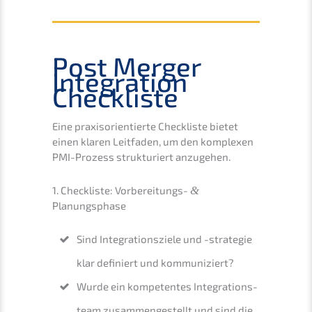
Post Merger
Integra­ti­on
Checkliste
Eine praxis­ori­en­tier­te Check­lis­te bietet
einen klaren Leitfa­den, um den komple­xen
PMI-Prozess struk­tu­riert anzugehen.
1. Check­lis­te: Vorbe­rei­tungs-
&
Planungsphase
Sind Integra­ti­ons­zie­le und -strate­gie
klar definiert und kommuniziert?
Wurde ein kompe­ten­tes Integra­ti­ons­
team zusam­men­ge­stellt und sind die