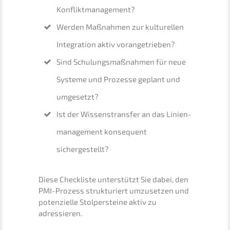
Konfliktmanagement?
Werden Maßnah­men zur kultu­rel­len
Integra­ti­on aktiv vorangetrieben?
Sind Schulungs­maß­nah­men für neue
Syste­me und Prozes­se geplant und
umgesetzt?
Ist der Wissens­trans­fer an das Linien­
ma­nage­ment konse­quent
sichergestellt?
Diese Check­lis­te unter­stützt Sie dabei, den
PMI-Prozess struk­tu­riert umzuset­zen und
poten­zi­el­le Stolper­stei­ne aktiv zu
adressieren.