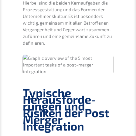
Hierbei sind die beiden Kernauf­ga­ben die
Prozess­ge­stal­tung und das Formen der
Unter­neh­mens­kul­tur. Es ist beson­ders
wichtig, gemein­sam mit allen Betrof­fe­nen
Vergan­gen­heit und Gegen­wart zusam­men­
zu­füh­ren und eine gemein­sa­me Zukunft zu
definieren.
Typische
Heraus­for­de­
run­gen und
Risiken der Post
Merger
Integration