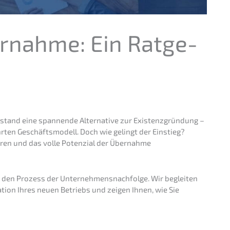
r­nah­me: Ein Ratge­
stand eine spannen­de Alter­na­ti­ve zur Existenz­grün­dung –
r­ten Geschäfts­mo­dell. Doch wie gelingt der Einstieg?
ren und das volle Poten­zi­al der Übernah­me
um den Prozess der Unternehmens­nachfolge. Wir beglei­ten
a­ti­on Ihres neuen Betriebs und zeigen Ihnen, wie Sie