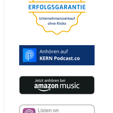
Unternehmens-
kauf (M&A) -
Selbständigkeit
oder Strategie für
Wachstum
WUNSCHTERMIN
AUSWÄHLEN >