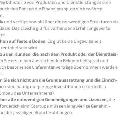
rkt­his­to­rie von Produk­ten und Dienst­leis­tun­gen eine
t auch den Banken die Finan­zie­rung, da sie bewähr­te
n.
iv
und verfügt sowohl über die notwen­di­gen Struk­tu­ren als
asis. Das Gleiche gilt für vorhan­de­ne Erfah­rungs­wer­te
er.
schon auf festem Boden.
Es gibt keine Ungewiss­heit
 renta­bel sein wird.
zu den Kunden, die nach dem Produkt oder der Dienst­leis­
n Sie erst einen ausrei­chen­den Bekannt­heits­grad und
uch bestehen­de Liefe­ran­ten­ver­trä­ge übernom­men werden,
t.
Sie sich nicht um die Grund­aus­stat­tung und die Einrich­
sind häufig nur gerin­ge Inves­ti­tio­nen erfor­der­lich
ter Umbau des Unternehmens).
ber alle notwen­di­gen Geneh­mi­gun­gen und Lizen­zen,
die
or­der­lich sind. Start­ups müssen langwie­ri­ge Geneh­mi­
von der jewei­li­gen Branche abhängen.