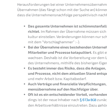
Heraus­for­de­run­gen bei einer Unternehmensübernahm
Übernah­men (das fängt schon mit der Suche an) können t
dass die Unternehmens­nachfolge perspek­ti­visch nachha
Das gesam­te Unter­neh­men ist schlimms­ten­falls
rich­tet.
Im Rahmen der Übernah­me müssen sich d
kul­tur einstel­len. Verän­de­run­gen können nur s
mit dem “Vorschlag­ham­mer” :-).
Bei der Übernah­me eines bestehen­den Unter­neh­
Mitar­bei­ter und Prozes­se katapul­tiert.
Es gibt e
wach­sen. Deshalb ist die Vorbe­rei­tung vor dem
des Unter­neh­mens, mithil­fe des bishe­ri­gen Eige
Es besteht immer das Risiko, dass die Anlagen, Di
und Prozes­se, nicht dem aktuel­len Stand entsp
und mehr Arbeit bzw. Kapitalbedarf.
Auch Verträ­ge und finan­zi­el­le Verpflich­tun­gen,
mens­über­nah­me auf den Nachfol­ger über.
Oft ist es ein entschei­den­der Vorteil, vorhan­d
dings ist der neue Inhaber nach
§ 613a
zunäch
BGB
den Arbeits­ver­hält­nis­se einzu­tre­ten. Dazu geh