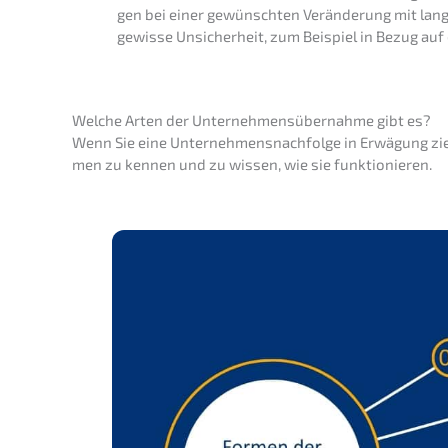
gen bei einer gewünsch­ten Verän­de­rung mit langjä
gewis­se Unsicher­heit, zum Beispiel in Bezug auf d
Welche Arten der Unter­neh­mens­über­nah­me gibt es?
Wenn Sie eine Unternehmens­nachfolge in Erwägung ziehe
men zu kennen und zu wissen, wie sie funktionieren.