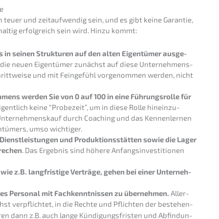
e
euer und zeitauf­wen­dig sein, und es gibt keine Garan­tie,
l­tig erfolg­reich sein wird. Hinzu kommt:
 in seinen Struk­tu­ren auf den alten Eigen­tü­mer ausge­
ie neuen Eigen­tü­mer zunächst auf diese Unter­neh­mens­
chritt­wei­se und mit Feinge­fühl vorge­nom­men werden, nicht
mens werden Sie von 0 auf 100 in eine Führungs­rol­le für
igent­lich keine “Probe­zeit”, um in diese Rolle hinein­zu­
 Unter­nehmens­kauf durch Coaching und das Kennen­ler­nen
n­tü­mers, umso wichtiger.
enst­leis­tun­gen und Produk­ti­ons­stät­ten sowie die Lager
re­chen
. Das Ergeb­nis sind höhere Anfangs­in­ves­ti­tio­nen
 wie z.B. langfris­ti­ge Verträ­ge, gehen bei einer Unter­neh­
e­nes Perso­nal mit Fachkennt­nis­sen zu überneh­men.
Aller­
st verpflich­tet, in die Rechte und Pflich­ten der bestehen­
ören dann z.B. auch lange Kündi­gungs­fris­ten und Abfin­dun­