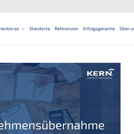
men­bör­se
Standorte
Referen­zen
Erfolgs­ga­ran­tie
Über u