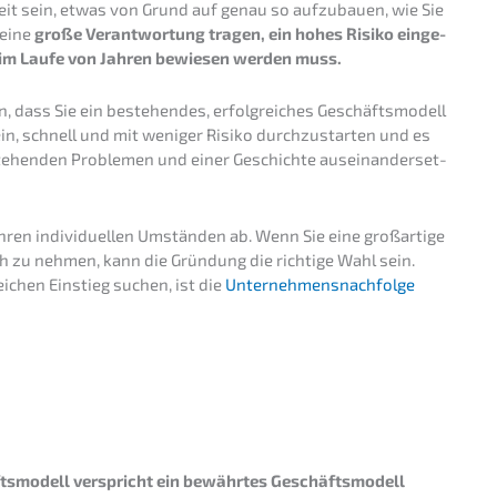
keit sein, etwas von Grund auf genau so aufzu­bau­en, wie Sie
 eine
große Verant­wor­tung tragen, ein hohes Risiko einge­
l im Laufe von Jahren bewie­sen werden muss.
 dass Sie ein bestehen­des, erfolg­rei­ches Geschäfts­mo­dell
in, schnell und mit weniger Risiko durch­zu­star­ten und es
tehen­den Proble­men und einer Geschich­te ausein­an­der­set­
ren indivi­du­el­len Umstän­den ab. Wenn Sie eine großar­ti­ge
ch zu nehmen, kann die Gründung die richti­ge Wahl sein.
i­chen Einstieg suchen, ist die
Unternehmens­nachfolge
ts­mo­dell verspricht ein bewähr­tes Geschäfts­mo­dell