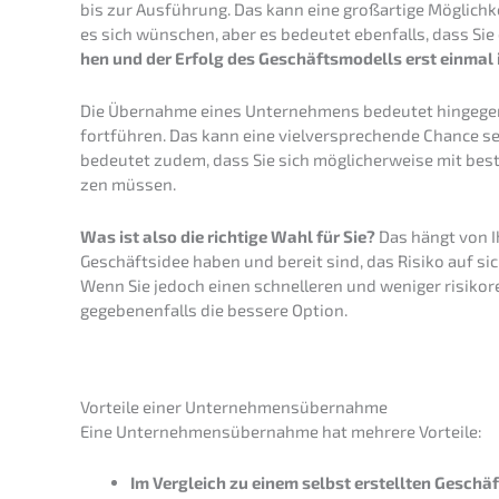
bis zur Ausfüh­rung. Das kann eine großar­ti­ge Möglich­
es sich wünschen, aber es bedeu­tet ebenfalls, dass Sie
hen und der Erfolg des Geschäfts­mo­dells erst einma
Die Übernah­me eines Unter­neh­mens bedeu­tet hinge­gen,
fortfüh­ren. Das kann eine vielver­spre­chen­de Chance se
bedeu­tet zudem, dass Sie sich mögli­cher­wei­se mit bes
zen müssen.
Was ist also die richti­ge Wahl für Sie?
Das hängt von Ih
Geschäfts­idee haben und bereit sind, das Risiko auf si
Wenn Sie jedoch einen schnel­le­ren und weniger risiko­re
gegebe­nen­falls die besse­re Option.
Vortei­le einer Unternehmensübernahme
Eine Unter­neh­mens­über­nah­me hat mehre­re Vorteile:
Im Vergleich zu einem selbst erstell­ten Geschäf