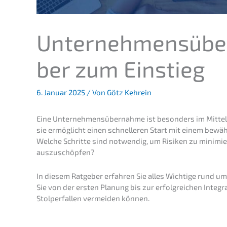
Unter­neh­mens­übe
ber zum Einstieg
6. Januar 2025
/ Von
Götz Kehrein
Eine Unter­neh­mens­über­nah­me ist beson­ders im Mittel­
sie ermög­licht einen schnel­le­ren Start mit einem bewäh
Welche Schrit­te sind notwen­dig, um Risiken zu minimie­
auszuschöpfen?
In diesem Ratge­ber erfah­ren Sie alles Wichti­ge rund 
Sie von der ersten Planung bis zur erfolg­rei­chen Integr
Stolper­fal­len vermei­den können.