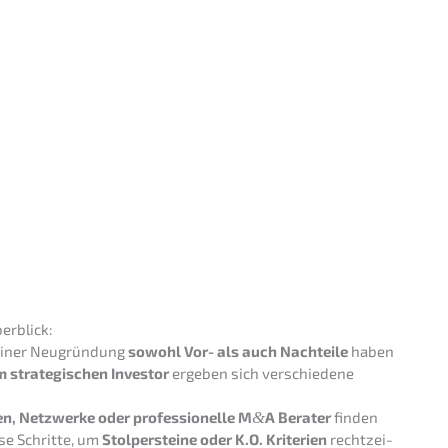
en­tiert von Nils Koerber
A) - Selbstän­dig­keit oder
&
 für Wachstum
>
IN
AUSWÄHLEN
berblick:
einer Neugrün­dung
sowohl Vor- als auch Nachtei­le
haben
m strate­gi­schen Inves­tor
ergeben sich verschie­de­ne
n, Netzwer­ke oder profes­sio­nel­le M
&
A Berater
finden
se Schrit­te, um
Stolper­stei­ne oder K.O. Krite­ri­en
recht­zei­