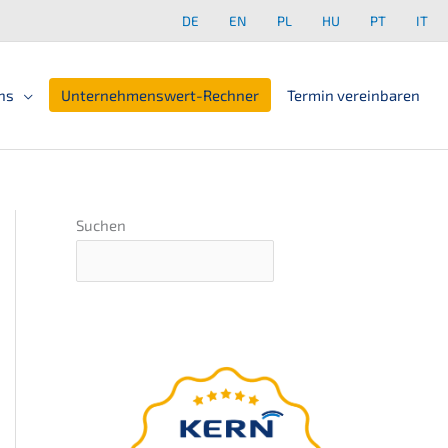
DE
EN
PL
HU
PT
IT
ns
Unter­neh­mens­wert-Rechner
Termin verein­ba­ren
Suchen
GRATIS Webinar
–
präsentiert von Nils
Koerber