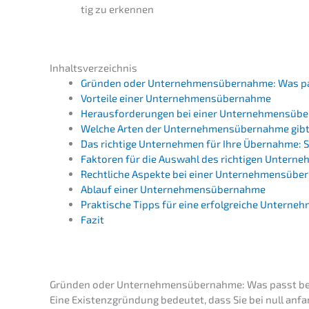
tig zu erkennen
Inhalts­ver­zeich­nis
Gründen oder Unter­neh­mens­über­nah­me: Was p
Vortei­le einer Unternehmensübernahme
Heraus­for­de­run­gen bei einer Unternehmensü
Welche Arten der Unter­neh­mens­über­nah­me gib
Das richti­ge Unter­neh­men für Ihre Übernah­me: S
Fakto­ren für die Auswahl des richti­gen Untern
Recht­li­che Aspek­te bei einer Unter­neh­mens­üb
Ablauf einer Unternehmensübernahme
Prakti­sche Tipps für eine erfolg­rei­che Unter
Fazit
Gründen oder Unter­neh­mens­über­nah­me: Was passt b
Eine Existenz­grün­dung bedeu­tet, dass Sie bei null anfan