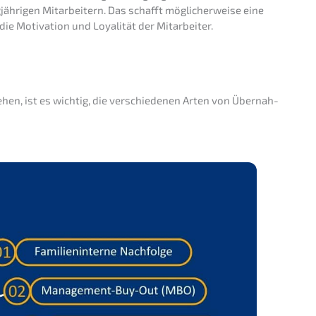
h­ri­gen Mitar­bei­tern. Das schafft mögli­cher­wei­se eine
ie Motiva­ti­on und Loyali­tät der Mitarbeiter.
n, ist es wichtig, die verschie­de­nen Arten von Übernah­