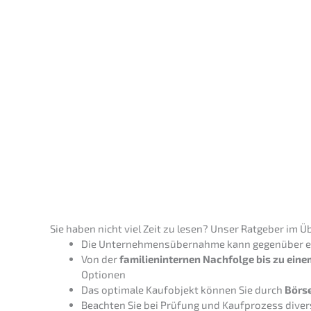
Webinar
–präs
GRATIS
Unter­nehmens­kauf (M
Strate­gie
WUNSCHTERM
Sie haben nicht viel Zeit zu lesen? Unser Ratge­ber im Ü
Die Unter­neh­mens­über­nah­me kann gegen­über 
Von der
famili­en­in­ter­nen Nachfol­ge bis zu eine
Optionen
Das optima­le Kaufob­jekt können Sie durch
Börse
Beach­ten Sie bei Prüfung und Kaufpro­zess diver­