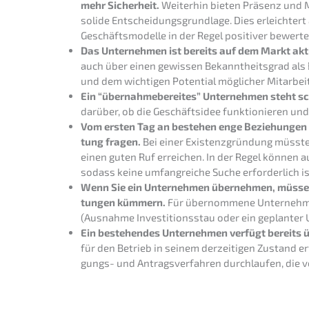
mehr Sicher­heit.
Weiter­hin bieten Präsenz und Ma
solide Entschei­dungs­grund­la­ge. Dies erleich­ter
Geschäfts­mo­del­le in der Regel positi­ver bewerte
Das Unter­neh­men ist bereits auf dem Markt akt
auch über einen gewis­sen Bekannt­heits­grad als B
und dem wichti­gen Poten­ti­al mögli­cher Mitarbeit
Ein “übernah­me­be­rei­tes” Unter­neh­men steht 
darüber, ob die Geschäfts­idee funktio­nie­ren und
Vom ersten Tag an bestehen enge Bezie­hun­gen 
tung fragen.
Bei einer Existenz­grün­dung müsste
einen guten Ruf errei­chen. In der Regel können a
sodass keine umfang­rei­che Suche erfor­der­lich is
Wenn Sie ein Unter­neh­men überneh­men, müssen 
tun­gen kümmern.
Für übernom­me­ne Unter­neh­men 
(Ausnah­me Inves­ti­ti­ons­stau oder ein geplan­
Ein bestehen­des Unter­neh­men verfügt bereits ü
für den Betrieb in seinem derzei­ti­gen Zustand erf
gungs- und Antrags­ver­fah­ren durch­lau­fen, die 