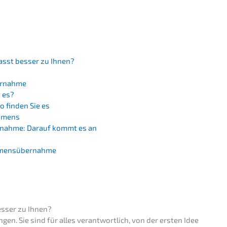
asst besser zu Ihnen?
bernahme
t es?
o finden Sie es
ehmens
er­nah­me: Darauf kommt es an
nehmensübernahme
esser zu Ihnen?
­gen. Sie sind für alles verant­wort­lich, von der ersten Idee