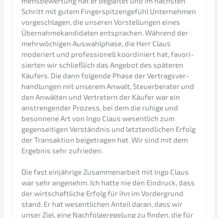
mens­be­wer­tung hat er beglei­tet und im nächs­ten
Schritt mit gutem Finger­spit­zen­ge­fühl Unter­neh­men
vorge­schla­gen, die unseren Vorstel­lun­gen eines
Übernah­me­kan­di­da­ten entspra­chen. Während der
mehrwö­chi­gen Auswahl­pha­se, die Herr Claus
moderiert und profes­sio­nell koordi­niert hat, favori­
sier­ten wir schließ­lich das Angebot des späte­ren
Käufers. Die dann folgen­de Phase der Vertrags­ver­
hand­lun­gen mit unserem Anwalt, Steuer­be­ra­ter und
den Anwäl­ten und Vertre­tern der Käufer war ein
anstren­gen­der Prozess, bei dem die ruhige und
beson­ne­ne Art von Ingo Claus wesent­lich zum
gegen­sei­ti­gen Verständ­nis und letzt­end­li­chen Erfolg
der Trans­ak­ti­on beigetra­gen hat. Wir sind mit dem
Ergeb­nis sehr zufrie­den.
Die fast einjäh­ri­ge Zusam­men­ar­beit mit Ingo Claus
war sehr angenehm. Ich hatte nie den Eindruck, dass
der wirtschaft­li­che Erfolg für ihn im Vorder­grund
stand. Er hat wesent­li­chen Anteil daran, dass wir
unser Ziel, eine Nachfol­ge­re­ge­lung zu finden, die für