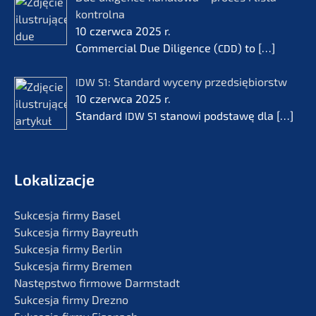
kontrol­na
10 czerw­ca 2025 r.
Commer­cial Due Diligence (
) to
[…]
CDD
: Standard wyceny przedsię­bi­orstw
IDW
S1
10 czerw­ca 2025 r.
Standard
stanowi podsta­wę dla
[…]
IDW
S1
Lokali­zac­je
Sukces­ja firmy Basel
Sukces­ja firmy Bayreuth
Sukces­ja firmy Berlin
Sukces­ja firmy Bremen
Następst­wo firmo­we Darmstadt
Sukces­ja firmy Drezno