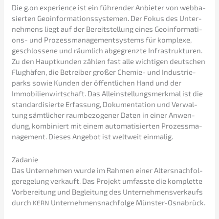
Die g.on experi­ence ist ein führen­der Anbie­ter von webba­
sier­ten Geoin­for­ma­ti­ons­sys­te­men. Der Fokus des Unter­
neh­mens liegt auf der Bereit­stel­lung eines Geoin­for­ma­ti­
ons- und Prozess­ma­nage­ment­sys­tems für komple­xe,
geschlos­se­ne und räumlich abgegrenz­te Infra­struk­tu­ren.
Zu den Haupt­kun­den zählen fast alle wichti­gen deutschen
Flughä­fen, die Betrei­ber großer Chemie- und Indus­trie­
parks sowie Kunden der öffent­li­chen Hand und der
Immobi­li­en­wirt­schaft. Das Allein­stel­lungs­merk­mal ist die
standar­di­sier­te Erfas­sung, Dokumen­ta­ti­on und Verwal­
tung sämtli­cher raumbe­zo­ge­ner Daten in einer Anwen­
dung, kombi­niert mit einem automa­ti­sier­ten Prozess­ma­
nage­ment. Dieses Angebot ist weltweit einmalig.
Zadanie
Das Unter­neh­men wurde im Rahmen einer Alters­nach­fol­
ge­re­ge­lung verkauft. Das Projekt umfass­te die komplet­te
Vorbe­rei­tung und Beglei­tung des Unter­neh­mens­ver­kaufs
durch
Unternehmens­nachfolge Münster-Osnabrück.
KERN