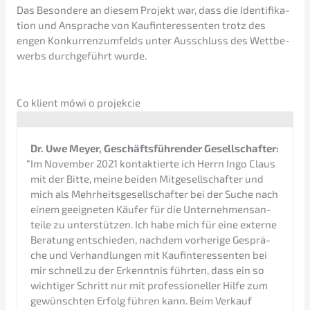
Das Beson­de­re an diesem Projekt war, dass die Identi­fi­ka­
ti­on und Anspra­che von Kaufin­ter­es­sen­ten trotz des
engen Konkur­renz­um­felds unter Ausschluss des Wettbe­
werbs durch­ge­führt wurde.
Co klient mówi o projekcie
Dr. Uwe Meyer, Geschäfts­füh­ren­der Gesellschafter:
“
Im Novem­ber 2021 kontak­tier­te ich Herrn Ingo Claus
mit der Bitte, meine beiden Mitge­sell­schaf­ter und
mich als Mehrheits­ge­sell­schaf­ter bei der Suche nach
einem geeig­ne­ten Käufer für die Unter­neh­mens­an­
tei­le zu unter­stüt­zen. Ich habe mich für eine exter­ne
Beratung entschie­den, nachdem vorhe­ri­ge Gesprä­
che und Verhand­lun­gen mit Kaufin­ter­es­sen­ten bei
mir schnell zu der Erkennt­nis führten, dass ein so
wichti­ger Schritt nur mit profes­sio­nel­ler Hilfe zum
gewünsch­ten Erfolg führen kann. Beim Verkauf