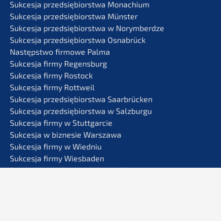
Sukces­ja przedsię­bi­orst­wa Monachium
Sukces­ja przedsię­bi­orst­wa Münster
Sukces­ja przedsię­bi­orst­wa w Norymberdze
Sukces­ja przedsię­bi­orst­wa Osnabrück
Następst­wo firmo­we Palma
Sukces­ja firmy Regensburg
Sukces­ja firmy Rostock
Sukces­ja firmy Rottweil
Sukces­ja przedsię­bi­orst­wa Saarbrücken
Sukces­ja przedsię­bi­orst­wa w Salzburgu
Sukces­ja firmy w Stuttgarcie
Sukces­ja w bizne­sie Warszawa
Sukces­ja firmy w Wiedniu
Sukces­ja firmy Wiesbaden
Sukces­ja przedsię­bi­orst­wa Würzburg
Sukces­ja przedsię­bi­orst­wa w Zurychu
Ochrona danych
Impres­sum