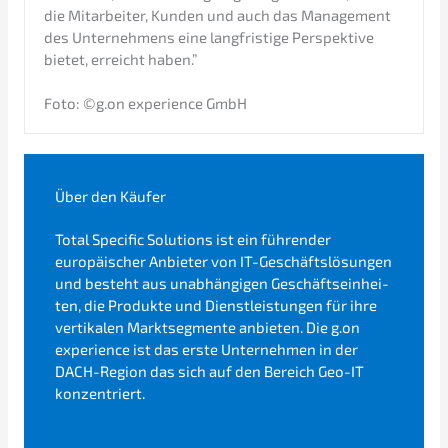
die Mitar­bei­ter, Kunden und auch das Manage­ment
des Unter­neh­mens eine langfris­ti­ge Perspek­ti­ve
bietet, erreicht haben.”
Foto: ©g.on experi­ence GmbH
Über den Käufer
Total Speci­fic Soluti­ons ist ein führen­der
europäi­scher Anbie­ter von IT-Geschäfts­lö­sun­gen
und besteht aus unabhän­gi­gen Geschäfts­ein­hei­
ten, die Produk­te und Dienst­leis­tun­gen für ihre
verti­ka­len Markt­seg­men­te anbie­ten. Die g.on
experi­ence ist das erste Unter­neh­men in der
DACH-Region das sich auf den Bereich Geo-IT
konzentriert.