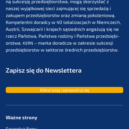
ną sukces­ję przedsię­bi­orst­wa, mogą skorzystać z
naszej wyjąt­ko­wej sieci zajmu­jącej się sprze­dażą i
zakupem przedsię­bi­orstw oraz zmianą pokolenio­wą.
Kompe­tent­ni dorad­cy w 40 lokali­zac­jach w Niemc­zech,
Austrii, Szwaj­ca­rii i krajach sąsied­nich angażu­ją się na
rzecz Państ­wa, Państ­wa rodzi­ny i Państ­wa przedsię­bi­
orst­wa.
– marka dorad­c­za w zakre­sie sukces­ji
KERN
przedsię­bi­orstw w sektor­ze średnich przedsiębiorstw.
Zapisz się do Newslettera
Kliknij tutaj i zarejes­truj się
Ważne strony
Sprze­daż firmy