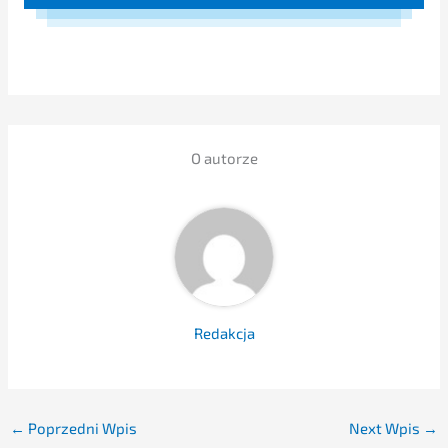
O autor­ze
Redak­c­ja
←
Poprzedni Wpis
Next Wpis
→