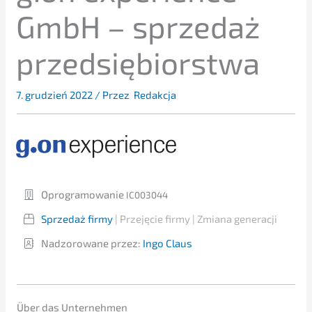
GmbH – sprze­daż
przedsiębiorstwa
7. grudzień 2022
/ Przez
Redakcja
Oprogra­mo­wa­nie
IC003044
Sprze­daż firmy
| Przejęcie firmy | Zmiana generacji
Nadzo­ro­wa­ne przez:
Ingo Claus
Über das Unternehmen