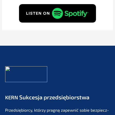
Sukces­ja przedsiębiorstwa
KERN
Przedsię­bi­or­cy, którzy pragną zapew­nić sobie bezpiecz­