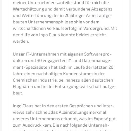
meiner Unter­neh­mens­an­tei­le stand für mich die
Wertschät­zung und damit verbun­de­ne Akzep­tanz
und Weiter­füh­rung der in 20jähriger Arbeit aufge­
bau­ten Unter­neh­mens­phi­lo­so­phie vor dem
wirtschaft­li­chen Verkaufs­er­folg im Vorder­grund. Mit
der Hilfe von Ingo Claus konnte beides erreicht
werden.
Unser IT-Unter­neh­men mit eigenen Software­pro­
duk­ten und 30 engagier­ten
und Daten­ma­nage­
IT-
ment-Spezia­lis­ten hat sich im Laufe der letzten 20
Jahre einen nachhal­ti­gen Kunden­stamm in der
Chemi­schen Indus­trie, bei nahezu allen deutschen
Flughä­fen und in der Entsor­gungs­wirt­schaft aufge­
baut.
Ingo Claus hat in den ersten Gesprä­chen und Inter­
views sehr schnell das Allein­stel­lungs­merk­mal
unseres Unter­neh­mens erkannt, was im Exposé gut
zum Ausdruck kam. Die nachfol­gen­de Unter­neh­