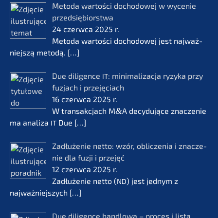
Metoda wartości docho­do­wej w wycenie
przedsię­bi­orst­wa
24 czerw­ca 2025 r.
Metoda wartości docho­do­wej jest najważ­
nie­js­zą metodą.
[…]
Due diligence
: minima­li­zac­ja ryzyka przy
IT
fuzjach i przejęciach
16 czerw­ca 2025 r.
W transak­c­jach M
&
A decydu­jące znacze­nie
ma anali­za
Due
[…]
IT
Zadłuże­nie netto: wzór, oblic­ze­nia i znacze­
nie dla fuzji i przejęć
12 czerw­ca 2025 r.
Zadłuże­nie netto (
) jest jednym z
ND
najważ­nie­js­zych
[…]
Due diligence handlo­wa – proces i lista