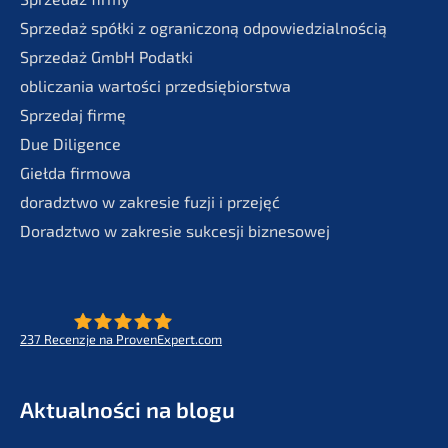
Sprze­daż spółki z ogranic­zoną odpowiedzialnością
Sprze­daż GmbH Podatki
oblic­za­nia wartości przedsiębiorstwa
Sprze­daj firmę
Due Diligence
Giełda firmo­wa
doradzt­wo w zakre­sie fuzji i przejęć
Doradzt­wo w zakre­sie sukces­ji biznesowej
237
Recenz­je na ProvenExpert.com
- Future for lifeworks
KERN
Aktual­ności na blogu