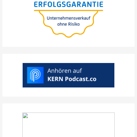
ryzyka i utraty wartości
>
WUNSCHTERMIN
AUSWÄHLEN