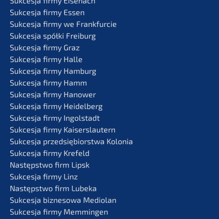
Sukces­ja firmy Eisenach
Sukces­ja firmy Essen
Sukces­ja firmy we Frankfurcie
Sukces­ja spółki Freiburg
Sukces­ja firmy Graz
Sukces­ja firmy Halle
Sukces­ja firmy Hamburg
Sukces­ja firmy Hamm
Sukces­ja firmy Hanower
Sukces­ja firmy Heidelberg
Sukces­ja firmy Ingolstadt
Sukces­ja firmy Kaiserslautern
Sukces­ja przedsię­bi­orst­wa Kolonia
Sukces­ja firmy Krefeld
Następst­wo firm Lipsk
Sukces­ja firmy Linz
Następst­wo firm Lubeka
Sukces­ja bizne­so­wa Mediolan
Sukces­ja firmy Memmingen