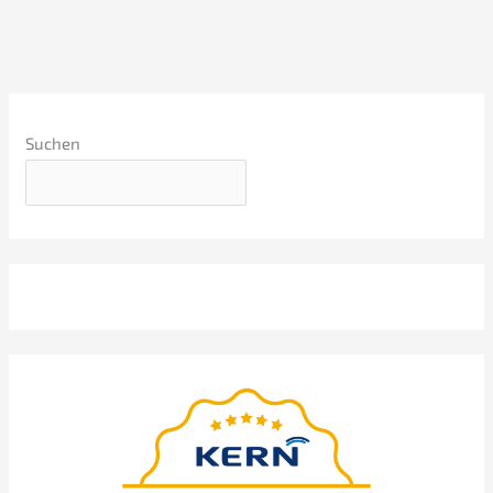
Suchen
Webina­ri­um
präsen­tiert von Nils
Koerber
Sprze­daż firmy (M
A) bez
&